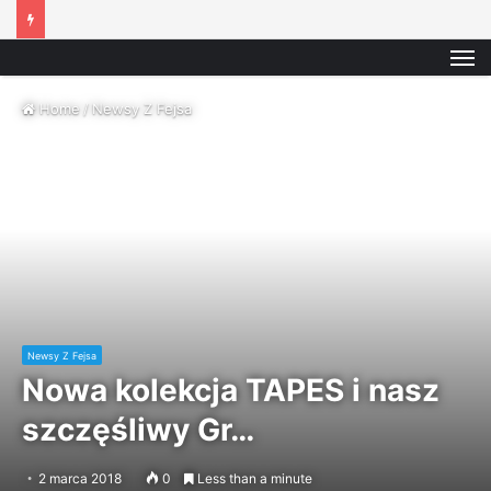
M
Home
/
Newsy Z Fejsa
Newsy Z Fejsa
Nowa kolekcja TAPES i nasz
szczęśliwy Gr…
2 marca 2018
0
Less than a minute