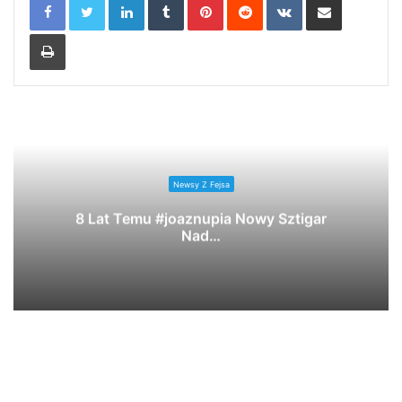
Print
Newsy Z Fejsa
8 Lat Temu #joaznupia Nowy Sztigar
Nad…