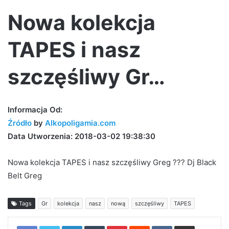
Nowa kolekcja
TAPES i nasz
szczęśliwy Gr…
Informacja Od:
Źródło
by
Alkopoligamia.com
Data Utworzenia: 2018-03-02 19:38:30
Nowa kolekcja TAPES i nasz szczęśliwy Greg ??? Dj Black
Belt Greg
Tags
Gr
kolekcja
nasz
nową
szczęśliwy
TAPES
LinkedIn
Tumblr
Pinterest
Reddit
VKontakte
Share via Email