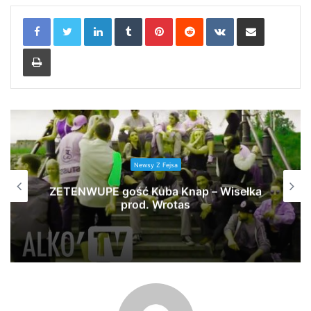
LinkedIn
Tumblr
Pinterest
Reddit
VKontakte
Share via Email
Print
Newsy Z Fejsa
ZETENWUPE gość Kuba Knap – Wisełka
prod. Wrotas