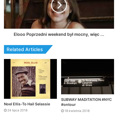
Elooo Poprzedni weekend był mocny, więc ...
Related Articles
SUBWAY MADITATION #NYC
Noel Ellis-To Hail Selassie
#ontour
24 lipca 2018
18 kwietnia 2018