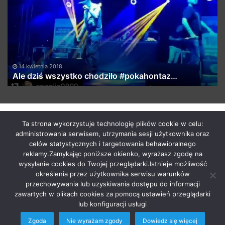
wszystko
fr
chodziło
Me
#pokahontaz…
at
th
c
@
14 kwietnia 2018
Ale dziś wszystko chodziło #pokahontaz…
by macabrismix 2019
Ta strona wykorzystuje technologię plików cookie w celu:
administrowania serwisem, utrzymania sesji użytkownika oraz
Pranie Tapicerki /
Myjnia Samochodowa
/
Who is the killer
celów statystycznych i targetowania behawioralnego
/
Hosting Stron WWW Racibórz
/
Przewozy Międzynarodowe
/
reklamy.Zamykając poniższe okienko, wyrażasz zgodę na
Krawcowa Szwalnia
/
Meble Racibórz
wysyłanie cookies do Twojej przeglądarki.Istnieje możliwość
START
Radio
Newsy Z Fejsa
Newsy Z Klubów
określenia przez użytkownika serwisu warunków
przechowywania lub uzyskiwania dostępu do informacji
Nowości Z Youtuba
Soundcloud Nadaje
Imprezy Koncert
zawartych w plikach cookies za pomocą ustawień przeglądarki
Festiwale
KONTAKT
lub konfiguracji usługi
Zgoda
Nie wyrażam zgody
Dowiedz się więcej