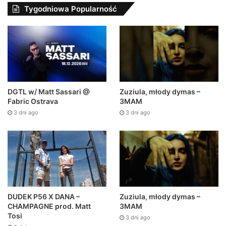
Tygodniowa Popularność
DGTL w/ Matt Sassari @
Zuziula, młody dymas –
Fabric Ostrava
3MAM
3 dni ago
3 dni ago
DUDEK P56 X DANA –
Zuziula, młody dymas –
CHAMPAGNE prod. Matt
3MAM
Tosi
3 dni ago