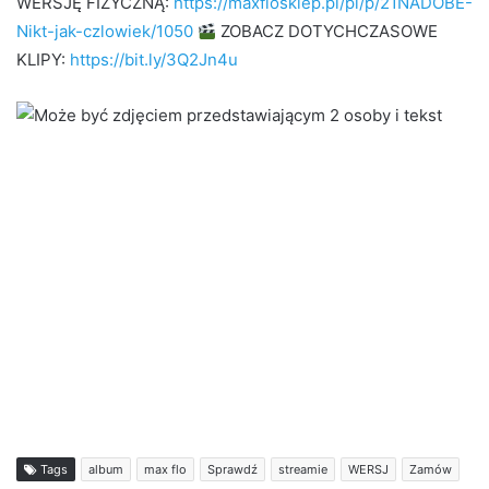
WERSJĘ FIZYCZNĄ:
https://maxflosklep.pl/pl/p/21NADOBE-
Nikt-jak-czlowiek/1050
ZOBACZ DOTYCHCZASOWE
KLIPY:
https://bit.ly/3Q2Jn4u
Tags
album
max flo
Sprawdź
streamie
WERSJ
Zamów