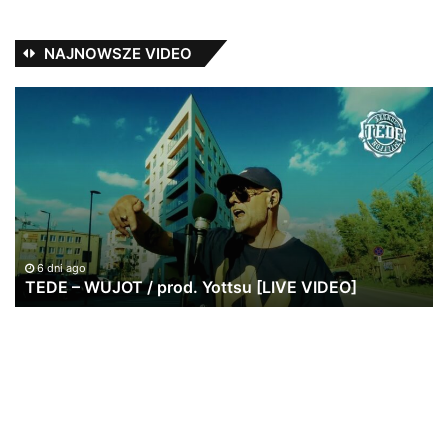
NAJNOWSZE VIDEO
TEDE
Ja
–
Pa
WUJOT
ws
/
po
prod.
w
Yottsu
br
[LIVE
|
VIDEO]
20
lat
6 dni ago
TEDE – WUJOT / prod. Yottsu [LIVE VIDEO]
St
Re