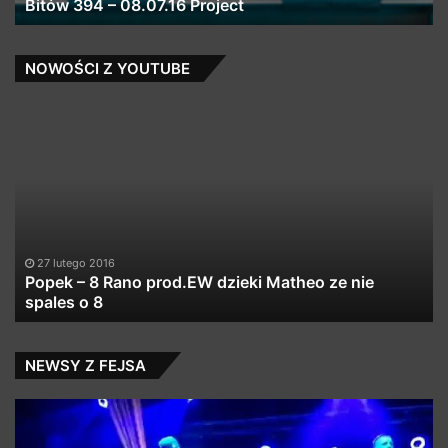
Bitów 394 – 08.07.16 Project
NOWOŚCI Z YOUTUBE
Popek
T
–
fe
8
O
Rano
N
prod.EW
–
dzieki
Su
Matheo
ze
27 lutego 2016
nie
Popek – 8 Rano prod.EW dzieki Matheo ze nie
spales
spales o 8
o
8
NEWSY Z FEJSA
Ale
A
dziś
te