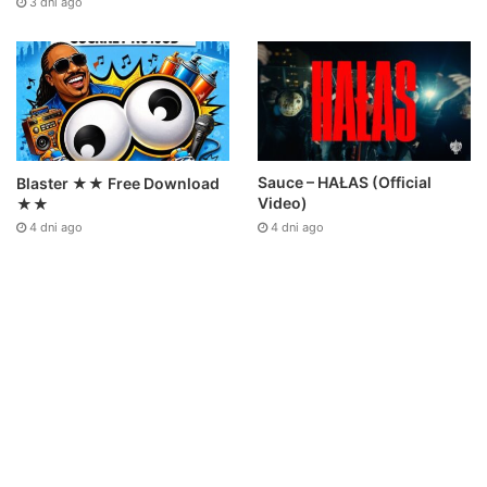
3 dni ago
Sauce – HAŁAS (Official
Blaster ★★ Free Download
Video)
★★
4 dni ago
4 dni ago