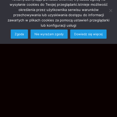
Step Records
20 godzin ago
1
0
wysyłanie cookies do Twojej przeglądarki.Istnieje możliwość
Jano dał nam „Drugą szansę”!
określenia przez użytkownika serwisu warunków
przechowywania lub uzyskiwania dostępu do informacji
Jano dał nam „Drugą szansę”! Numer wyląduje na naszej
zawartych w plikach cookies za pomocą ustawień przeglądarki
składance „Rap Najlepszej Marki IV”! Kogo jeszcze chcielibyście na
lub konfiguracji usługi
niej usłyszeć?…
Zgoda
Nie wyrażam zgody
Dowiedz się więcej
Read More »
Ba
to
to
bu
Polski Hip Hop
admin
23 godziny ago
39
0