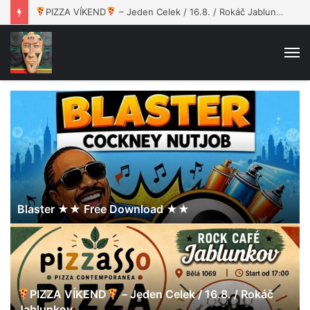
Jano dał nam „Drugą szansę”!
M
Blaster ★★ Free Download ★★
PIZZA VÍKEND
– Jeden Celek / 16.8. / Rokáč
Jablunkov