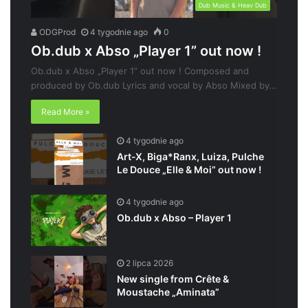
Dub Music & Heav Dub
ODGProd
4 tygodnie ago
0
Ob.dub x Abso „Player 1” out now !
Ob.dub x Abso „Player 1” out now ! Composed and
produced by Ob.dub Lyrics and vocal by Abso Mixed by…
Read More »
4 tygodnie ago
Art-X, Biga*Ranx, Luiza, Pulche
Le Douce „Elle & Moi” out now !
4 tygodnie ago
Ob.dub x Abso – Player 1
2 lipca 2026
New single from Crête &
Moustache „Aminata”