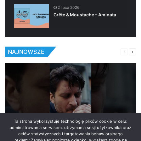
2 lipca 2026
Crête & Moustache – Aminata
NAJNOWSZE
Previous
Next
page
pag
Ta strona wykorzystuje technologię plików cookie w celu:
administrowania serwisem, utrzymania sesji użytkownika oraz
Polski Hip Hop
celów statystycznych i targetowania behawioralnego
reklamy.Zamykając poniższe okienko, wyrażasz zgodę na