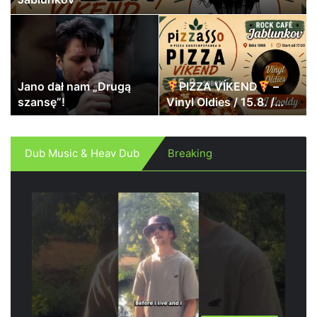
Jano dał nam „Drugą
PIZZA VÍKEND
–
szansę”!
Vinyl Oldies / 15.8. /
Rokáč Jablunkov
Dub Music & Heav Dub
Breaking