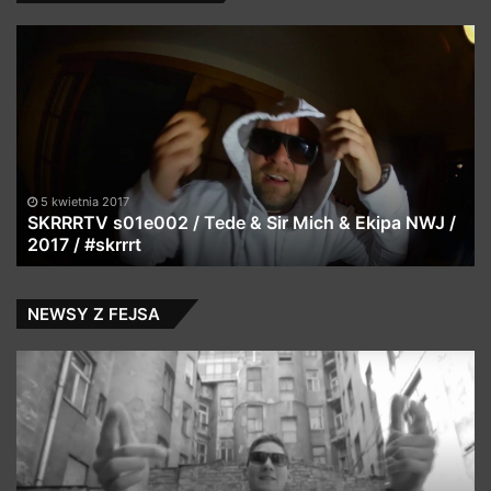
MAYBACH
LIVE
KRAKÓW
ede & Sir Mich & Ekipa NWJ /
27 lutego 2024
MAYBACH LIVE KRAKÓ
NEWSY Z FEJSA
HK
Rufijok
ft.
Iżi
–
„Trocha