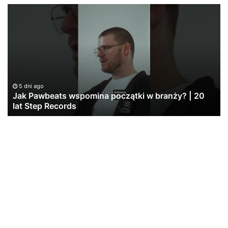
PeRJot
–
Dupki
i
Ziomki
ki w branży? | 20
6 dni ago
PeRJot – Dupki i Ziomki