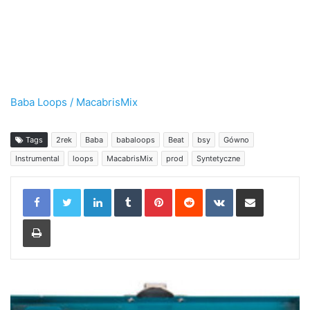
Baba Loops / MacabrisMix
Tags
2rek
Baba
babaloops
Beat
bsy
Gówno
Instrumental
loops
MacabrisMix
prod
Syntetyczne
LinkedIn
Tumblr
Pinterest
Reddit
VKontakte
Share via Email
Print