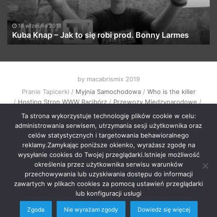
Wiyncyj”
(prod.
Stahu)
8
5 września 2018
Jak to się robi prod. Bonny Larmes
HK Rufijok ft. Iż
by macabrismix 2019
Pranie Tapicerki /
Myjnia Samochodowa
/
Who is the killer
/
Hosting Stron WWW Racibórz
/
Przewozy Międzynarodowe
/
Krawcowa Szwalnia
/
Meble Racibórz
Ta strona wykorzystuje technologię plików cookie w celu:
START
Radio
Newsy Z Fejsa
Newsy Z Klubów
administrowania serwisem, utrzymania sesji użytkownika oraz
celów statystycznych i targetowania behawioralnego
Nowości Z Youtuba
Soundcloud Nadaje
Imprezy Koncert
reklamy.Zamykając poniższe okienko, wyrażasz zgodę na
wysyłanie cookies do Twojej przeglądarki.Istnieje możliwość
Festiwale
KONTAKT
określenia przez użytkownika serwisu warunków
przechowywania lub uzyskiwania dostępu do informacji
zawartych w plikach cookies za pomocą ustawień przeglądarki
lub konfiguracji usługi
Zgoda
Nie wyrażam zgody
Dowiedz się więcej