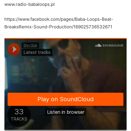
www.radio-babaloops.pl
https://www.facebook.com/pages/Baba-Loops-Beat-
BreaksRemix-Sound-Production/169025736532671