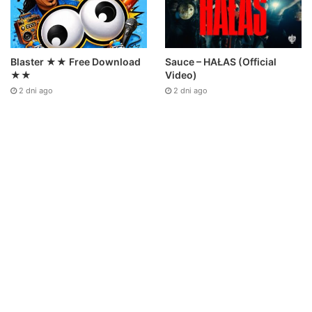
Sauce – HAŁAS (Official
Blaster ★★ Free Download
Video)
★★
2 dni ago
2 dni ago