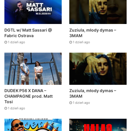
DGTL w/ Matt Sassari @
Zuziula, młody dymas –
Fabric Ostrava
3MAM
1 dzień ago
1 dzień ago
DUDEK P56 X DANA –
Zuziula, młody dymas –
CHAMPAGNE prod. Matt
3MAM
Tosi
1 dzień ago
1 dzień ago