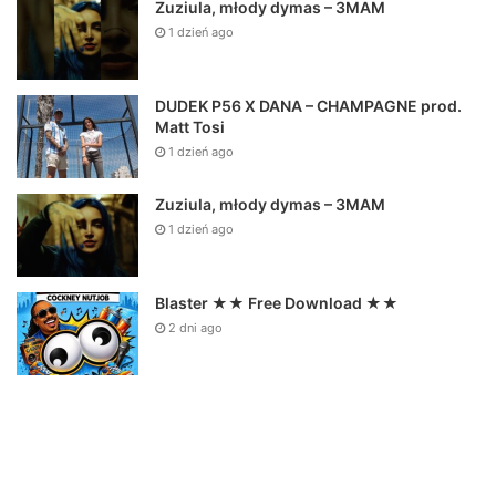
Zuziula, młody dymas – 3MAM
1 dzień ago
DUDEK P56 X DANA – CHAMPAGNE prod.
Matt Tosi
1 dzień ago
Zuziula, młody dymas – 3MAM
1 dzień ago
Blaster ★★ Free Download ★★
2 dni ago