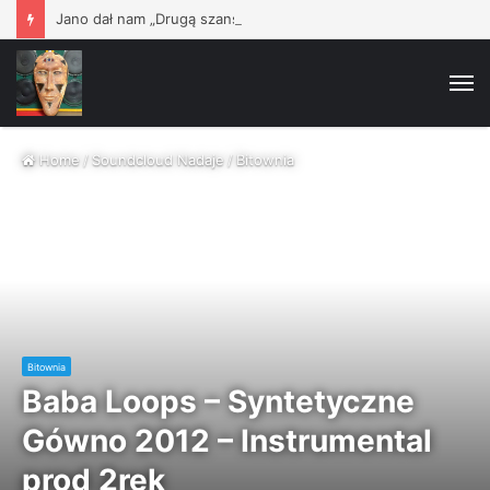
Jano dał nam „Drugą szansę”!
M
Home
/
Soundcloud Nadaje
/
Bitownia
Bitownia
Baba Loops – Syntetyczne
Gówno 2012 – Instrumental
prod 2rek