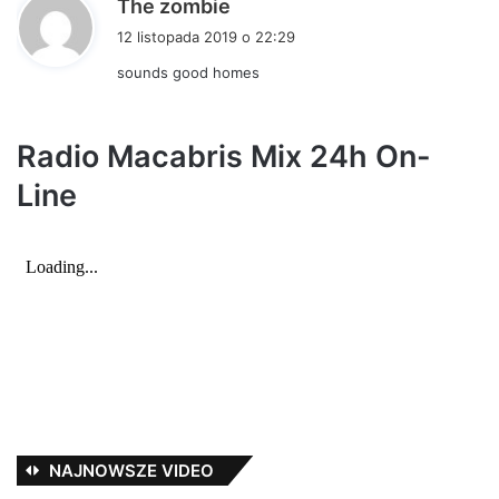
p
The zombie
i
12 listopada 2019 o 22:29
s
sounds good homes
z
e
:
Radio Macabris Mix 24h On-
Line
NAJNOWSZE VIDEO