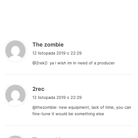
p
The zombie
i
12 listopada 2019 o 22:29
s
@2rek2: ya i wish im in need of a producer
z
e
:
p
2rec
i
12 listopada 2019 o 22:29
s
@thezombie: new equipment, lack of time, you can
z
fine-tune it would be something else
e
: