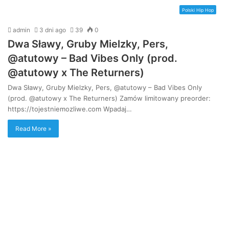
Polski Hip Hop
admin
3 dni ago
39
0
Dwa Sławy, Gruby Mielzky, Pers,
@atutowy – Bad Vibes Only (prod.
@atutowy x The Returners)
Dwa Sławy, Gruby Mielzky, Pers, @atutowy – Bad Vibes Only
(prod. @atutowy x The Returners) Zamów limitowany preorder:
https://tojestniemozliwe.com Wpadaj…
Read More »