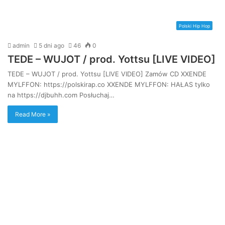
Polski Hip Hop
admin
5 dni ago
46
0
TEDE – WUJOT / prod. Yottsu [LIVE VIDEO]
TEDE – WUJOT / prod. Yottsu [LIVE VIDEO] Zamów CD XXENDE
MYLFFON: https://polskirap.co XXENDE MYLFFON: HAŁAS tylko
na https://djbuhh.com Posłuchaj…
Read More »