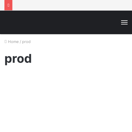
M
Home
/
prod
prod