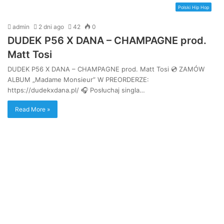
Polski Hip Hop
admin
2 dni ago
42
0
DUDEK P56 X DANA – CHAMPAGNE prod.
Matt Tosi
DUDEK P56 X DANA – CHAMPAGNE prod. Matt Tosi 💿 ZAMÓW
ALBUM „Madame Monsieur” W PREORDERZE:
https://dudekxdana.pl/ 🎧 Posłuchaj singla…
Read More »