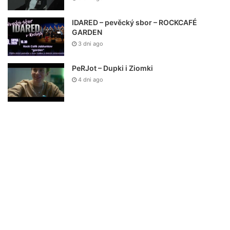
IDARED – pevěcký sbor – ROCKCAFÉ
GARDEN
3 dni ago
PeRJot – Dupki i Ziomki
4 dni ago