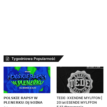
Tygodniowa Popularność
𝗣𝗢𝗟𝗦𝗞𝗜𝗘 𝗥𝗔𝗣𝗦𝗬 𝗪
TEDE: XXENDNE MYLFFON |
𝗣𝗟𝗘𝗡𝗘𝗥𝗞𝗨: 𝗗𝗝 𝗦𝗢𝗜𝗡𝗔
20 lat ESENDE MYLFFON
5.12 @progresja