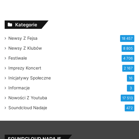
Kategorie
Newsy Z Fejsa
18 457
Newsy Z Klubów
8 805
Festiwale
4 706
Imprezy Koncert
2 167
Inicjatywy Społeczne
16
Informacje
3
Nowości Z Youtuba
17 513
Soundcloud Nadaje
472
SOUNDCLOUD NADAJE