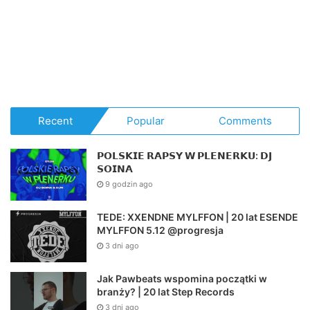
Recent
Popular
Comments
𝗣𝗢𝗟𝗦𝗞𝗜𝗘 𝗥𝗔𝗣𝗦𝗬 𝗪 𝗣𝗟𝗘𝗡𝗘𝗥𝗞𝗨: 𝗗𝗝
𝗦𝗢𝗜𝗡𝗔
9 godzin ago
TEDE: XXENDNE MYLFFON | 20 lat ESENDE
MYLFFON 5.12 @progresja
3 dni ago
Jak Pawbeats wspomina początki w
branży? | 20 lat Step Records
3 dni ago