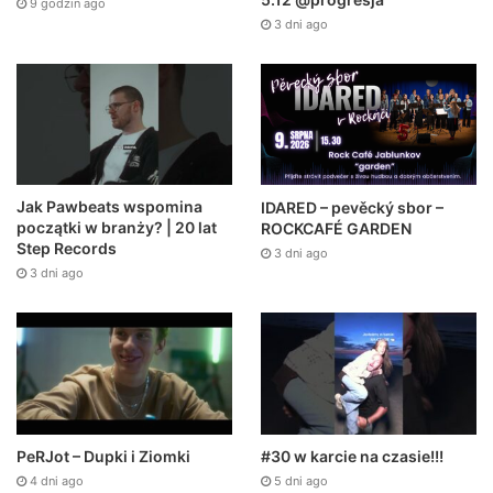
9 godzin ago
3 dni ago
Jak Pawbeats wspomina
IDARED – pevěcký sbor –
początki w branży? | 20 lat
ROCKCAFÉ GARDEN
Step Records
3 dni ago
3 dni ago
PeRJot – Dupki i Ziomki
#30 w karcie na czasie!!!
4 dni ago
5 dni ago