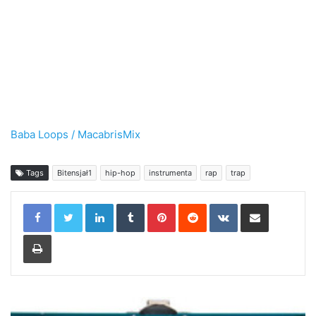
Baba Loops / MacabrisMix
Tags
Bitensjał1
hip-hop
instrumenta
rap
trap
LinkedIn
Tumblr
Pinterest
Reddit
VKontakte
Share via Email
Print