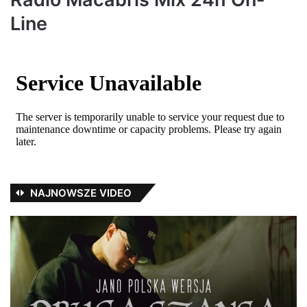
Line
NAJNOWSZE VIDEO
Jano
Du
Polska
i
Wersja
zi
–
#r
Druga
#a
szansa
#h