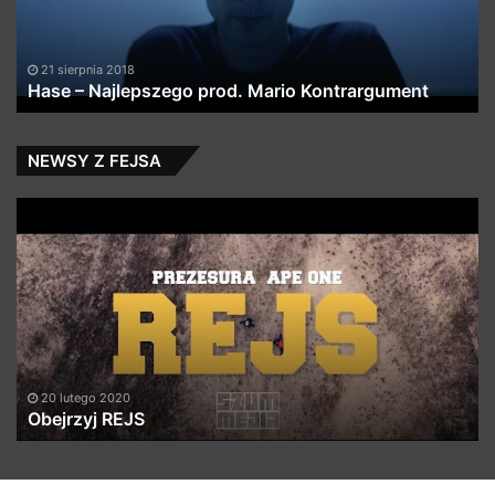
sc
21 sierpnia 2018
Hase – Najlepszego prod. Mario Kontrargument
NEWSY Z FEJSA
Obejrzyj
M
REJS
m
Da
20 lutego 2020
Obejrzyj REJS