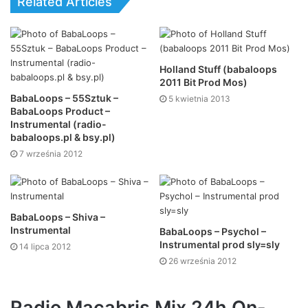
Related Articles
Holland Stuff (babaloops
2011 Bit Prod Mos)
BabaLoops – 55Sztuk –
5 kwietnia 2013
BabaLoops Product –
Instrumental (radio-
babaloops.pl & bsy.pl)
7 września 2012
BabaLoops – Shiva –
Instrumental
BabaLoops – Psychol –
Instrumental prod sly=sly
14 lipca 2012
26 września 2012
Radio Macabris Mix 24h On-