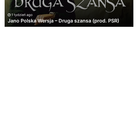
(prod.
#f
PSR)
#r
#m
1 tydzień ago
Jano Polska Wersja – Druga szansa (prod. PSR)
#p
#a
#r
#m