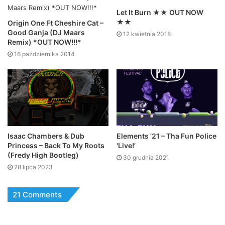
Let It Burn ★★ OUT NOW
★★
Origin One Ft Cheshire Cat –
Good Ganja (DJ Maars
12 kwietnia 2018
Remix) *OUT NOW!!!*
16 października 2014
Isaac Chambers & Dub
Elements ’21 – Tha Fun Police
Princess – Back To My Roots
'Live!’
(Fredy High Bootleg)
30 grudnia 2021
28 lipca 2023
21 Comments