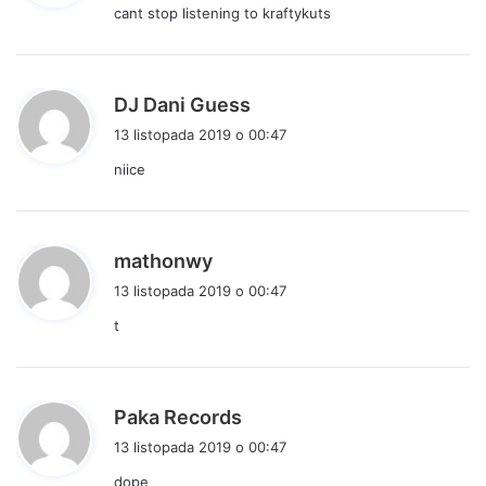
cant stop listening to kraftykuts
z
e
:
p
DJ Dani Guess
i
13 listopada 2019 o 00:47
s
niice
z
e
:
p
mathonwy
i
13 listopada 2019 o 00:47
s
t
z
e
:
p
Paka Records
i
13 listopada 2019 o 00:47
s
dope