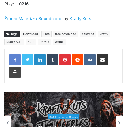
Play: 110216
Źródło Materiału Soundcloud
by
Krafty Kuts
Tags
Download
Free
free download
Kalemba
krafty
Krafty Kuts
Kuts
REMIX
Wegue
LinkedIn
Tumblr
Pinterest
Reddit
VKontakte
Share via Email
Print
Dj & Producenci Remixy