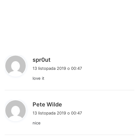
p
spr0ut
i
13 listopada 2019 o 00:47
s
love it
z
e
:
p
Pete Wilde
i
13 listopada 2019 o 00:47
s
nice
z
e
: