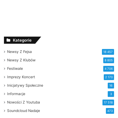
Kategorie
Newsy Z Fejsa
18 457
Newsy Z Klubów
8 805
Festiwale
4 706
Imprezy Koncert
2 170
Inicjatywy Społeczne
16
Informacje
3
Nowości Z Youtuba
17 518
Soundcloud Nadaje
473