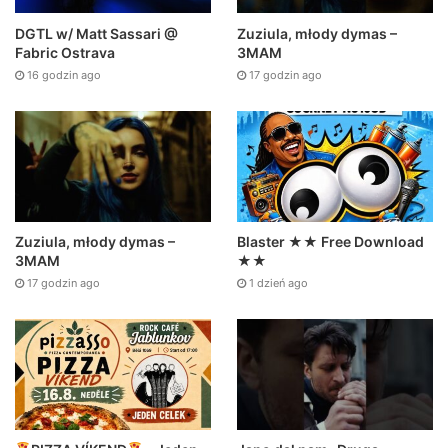
DGTL w/ Matt Sassari @
Zuziula, młody dymas –
Fabric Ostrava
3MAM
16 godzin ago
17 godzin ago
Zuziula, młody dymas –
Blaster ★★ Free Download
3MAM
★★
17 godzin ago
1 dzień ago