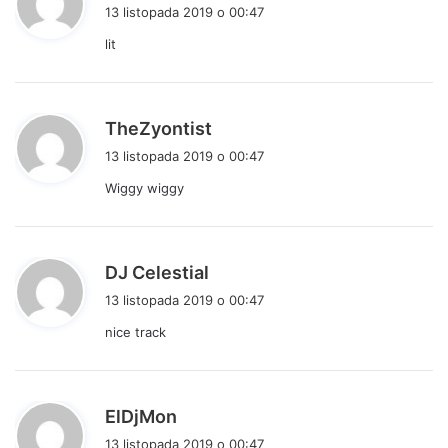
i
13 listopada 2019 o 00:47
s
lit
z
e
:
p
TheZyontist
i
13 listopada 2019 o 00:47
s
Wiggy wiggy
z
e
:
p
DJ Celestial
i
13 listopada 2019 o 00:47
s
nice track
z
e
:
p
ElDjMon
i
13 listopada 2019 o 00:47