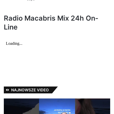
z
e
:
Radio Macabris Mix 24h On-
Line
NAJNOWSZE VIDEO
#30
N
w
nu
karcie
„D