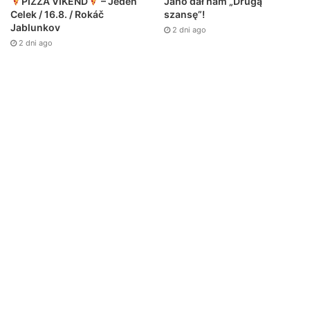
Jano dał nam „Drugą
PIZZA VÍKEND
– Jeden
szansę”!
Celek / 16.8. / Rokáč
Jablunkov
2 dni ago
2 dni ago