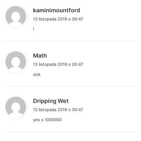
p
kaminimountford
i
13 listopada 2019 o 00:47
s
!
z
e
:
p
Math
i
13 listopada 2019 o 00:47
s
sick
z
e
:
p
Dripping Wet
i
13 listopada 2019 o 00:47
s
yes x 1000000
z
e
: