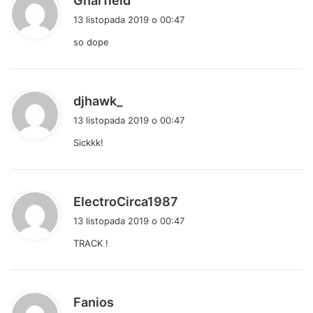
Gnarfield
i
13 listopada 2019 o 00:47
s
so dope
z
e
:
p
djhawk_
i
13 listopada 2019 o 00:47
s
Sickkk!
z
e
:
p
ElectroCirca1987
i
13 listopada 2019 o 00:47
s
TRACK !
z
e
:
p
Fanios