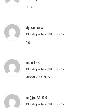
s
DFG
z
e
:
p
dj sensor
i
13 listopada 2019 o 00:47
s
big
z
e
:
p
mart-k
i
13 listopada 2019 o 00:47
s
kushti kutz bruv
z
e
:
p
m@dMiK3
i
13 listopada 2019 o 00:47
s