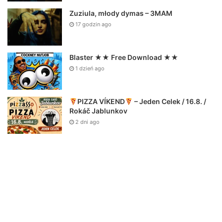
Zuziula, młody dymas – 3MAM
17 godzin ago
Blaster ★★ Free Download ★★
1 dzień ago
PIZZA VÍKEND
– Jeden Celek / 16.8. /
Rokáč Jablunkov
2 dni ago