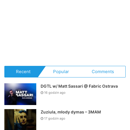
Recent
Popular
Comments
DGTL w/ Matt Sassari @ Fabric Ostrava
16 godzin ago
Zuziula, młody dymas – 3MAM
17 godzin ago