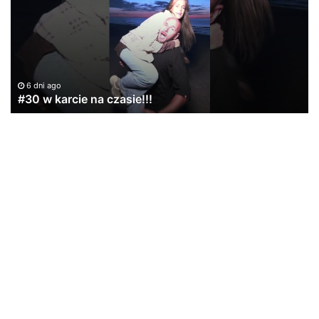
na
i
czasie!!!
Zi
ju
ju
na
ka
6 dni ago
#30 w karcie na czasie!!!
Al
Re
#a
#r
#r
#h