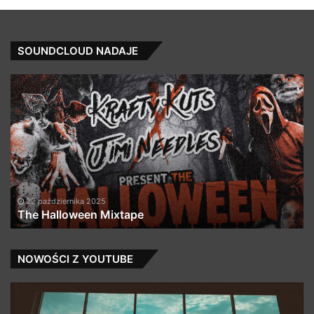
SOUNDCLOUD NADAJE
The
Th
Halloween
Cr
Mixtape
(K
Be
20
Re
22 października 2025
The Halloween Mixtape
NOWOŚCI Z YOUTUBE
Furmiks
T
–
–