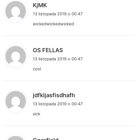
p
KjMK
i
13 listopada 2019 o 00:47
s
wickedwickedwicked
z
e
:
p
OS FELLAS
i
13 listopada 2019 o 00:47
s
cool
z
e
:
p
jdfkljasfisdhafh
i
13 listopada 2019 o 00:47
s
sick
z
e
:
p