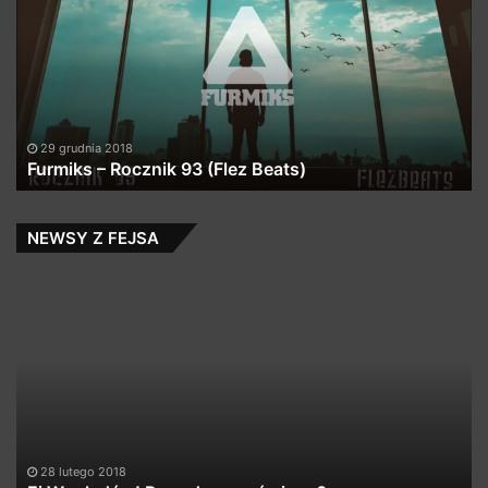
Rocznik
T
93
HI
(Flez
H
Beats)
(p
Fa
29 grudnia 2018
Furmiks – Rocznik 93 (Flez Beats)
NEWSY Z FEJSA
Ej
Be
Wyględów!
fe
Preorder
Ze
zamówiony?
So
–
D
kl
i
do
28 lutego 2018