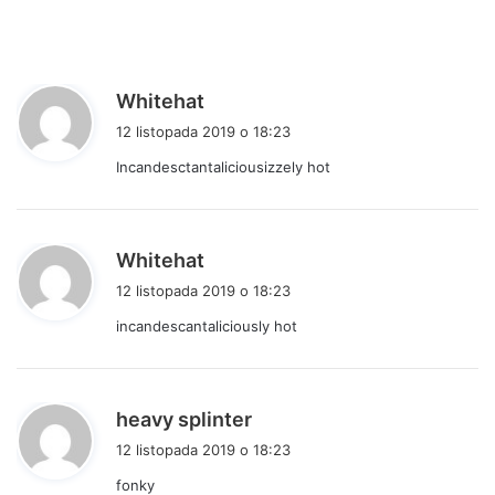
p
Whitehat
i
12 listopada 2019 o 18:23
s
Incandesctantaliciousizzely hot
z
e
:
p
Whitehat
i
12 listopada 2019 o 18:23
s
incandescantaliciously hot
z
e
:
p
heavy splinter
i
12 listopada 2019 o 18:23
s
fonky
z