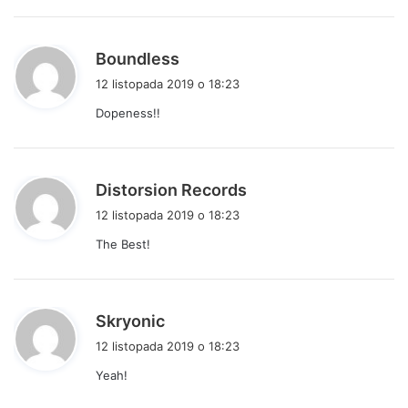
e
:
p
Boundless
i
12 listopada 2019 o 18:23
s
Dopeness!!
z
e
:
p
Distorsion Records
i
12 listopada 2019 o 18:23
s
The Best!
z
e
:
p
Skryonic
i
12 listopada 2019 o 18:23
s
Yeah!
z
e