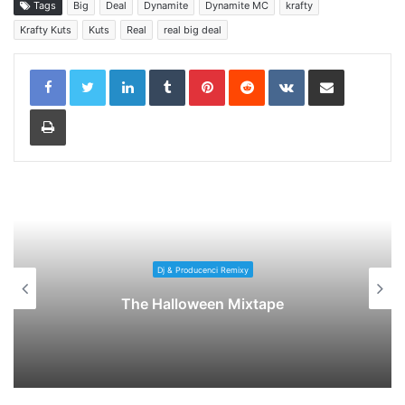
Tags
Big
Deal
Dynamite
Dynamite MC
krafty
Krafty Kuts
Kuts
Real
real big deal
LinkedIn
Tumblr
Pinterest
Reddit
VKontakte
Share via Email
Print
Dj & Producenci Remixy
Rub a Dub It (Radio Edit)