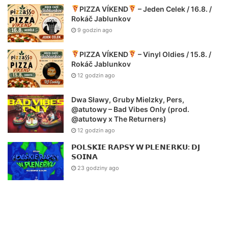
PIZZA VÍKEND
– Jeden Celek / 16.8. /
Rokáč Jablunkov
9 godzin ago
PIZZA VÍKEND
– Vinyl Oldies / 15.8. /
Rokáč Jablunkov
12 godzin ago
Dwa Sławy, Gruby Mielzky, Pers,
@atutowy – Bad Vibes Only (prod.
@atutowy x The Returners)
12 godzin ago
𝗣𝗢𝗟𝗦𝗞𝗜𝗘 𝗥𝗔𝗣𝗦𝗬 𝗪 𝗣𝗟𝗘𝗡𝗘𝗥𝗞𝗨: 𝗗𝗝
𝗦𝗢𝗜𝗡𝗔
23 godziny ago