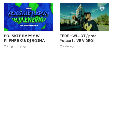
TEDE – WUJOT / prod.
𝗣𝗢𝗟𝗦𝗞𝗜𝗘 𝗥𝗔𝗣𝗦𝗬 𝗪
Yottsu [LIVE VIDEO]
𝗣𝗟𝗘𝗡𝗘𝗥𝗞𝗨: 𝗗𝗝 𝗦𝗢𝗜𝗡𝗔
2 dni ago
23 godziny ago