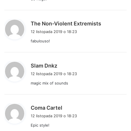
z
e
:
p
The Non-Violent Extremists
i
12 listopada 2019 o 18:23
s
fabulouso!
z
e
:
p
Slam Dnkz
i
12 listopada 2019 o 18:23
s
magic mix of sounds
z
e
:
p
Coma Cartel
i
12 listopada 2019 o 18:23
s
Epic style!
z