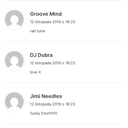
:
p
Groove Mind
i
12 listopada 2019 o 18:23
s
rad tune
z
e
:
p
DJ Dubra
i
12 listopada 2019 o 18:23
s
love it
z
e
:
p
Jimi Needles
i
12 listopada 2019 o 18:23
s
funky fresh!!!!!!
z
e
: