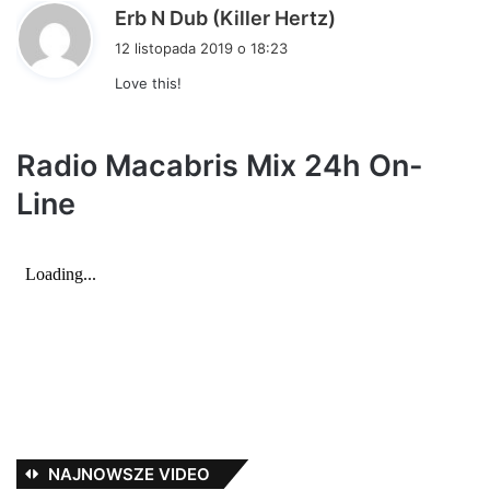
p
Erb N Dub (Killer Hertz)
i
12 listopada 2019 o 18:23
s
Love this!
z
e
:
Radio Macabris Mix 24h On-
Line
NAJNOWSZE VIDEO