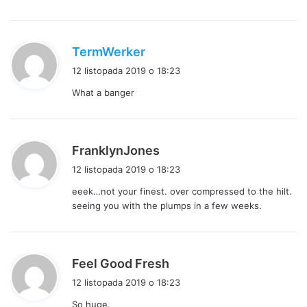
e
:
p
TermWerker
i
12 listopada 2019 o 18:23
s
What a banger
z
e
:
p
FranklynJones
i
12 listopada 2019 o 18:23
s
eeek…not your finest. over compressed to the hilt.
z
seeing you with the plumps in a few weeks.
e
:
p
Feel Good Fresh
i
12 listopada 2019 o 18:23
s
So huge.