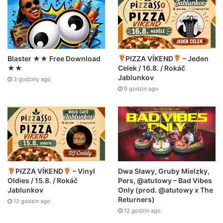
Blaster ★★ Free Download
PIZZA VÍKEND
– Jeden
★★
Celek / 16.8. / Rokáč
Jablunkov
3 godziny ago
9 godzin ago
Dwa Sławy, Gruby Mielzky,
PIZZA VÍKEND
– Vinyl
Pers, @atutowy – Bad Vibes
Oldies / 15.8. / Rokáč
Only (prod. @atutowy x The
Jablunkov
Returners)
12 godzin ago
12 godzin ago