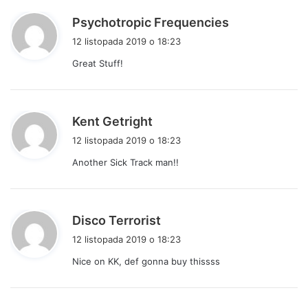
p
Psychotropic Frequencies
i
12 listopada 2019 o 18:23
s
Great Stuff!
z
e
:
p
Kent Getright
i
12 listopada 2019 o 18:23
s
Another Sick Track man!!
z
e
:
p
Disco Terrorist
i
12 listopada 2019 o 18:23
s
Nice on KK, def gonna buy thissss
z
e
: