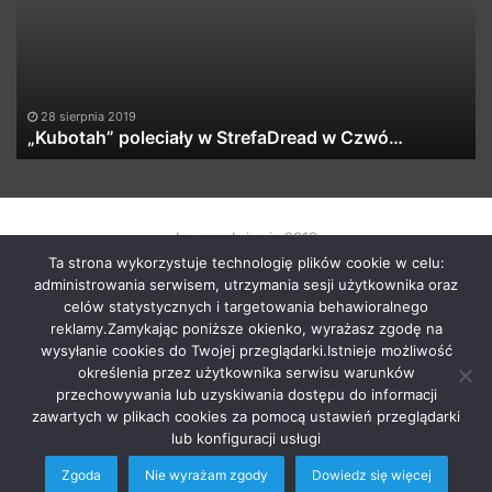
??
26 lutego 2018
002/2018
by macabrismix 2019
Ta strona wykorzystuje technologię plików cookie w celu:
Pranie Tapicerki /
Myjnia Samochodowa
/
Who is the killer
administrowania serwisem, utrzymania sesji użytkownika oraz
/
Hosting Stron WWW Racibórz
/
Przewozy Międzynarodowe
/
celów statystycznych i targetowania behawioralnego
Krawcowa Szwalnia
/
Meble Racibórz
reklamy.Zamykając poniższe okienko, wyrażasz zgodę na
START
Radio
Newsy Z Fejsa
Newsy Z Klubów
wysyłanie cookies do Twojej przeglądarki.Istnieje możliwość
określenia przez użytkownika serwisu warunków
Nowości Z Youtuba
Soundcloud Nadaje
Imprezy Koncert
przechowywania lub uzyskiwania dostępu do informacji
Festiwale
KONTAKT
zawartych w plikach cookies za pomocą ustawień przeglądarki
lub konfiguracji usługi
Zgoda
Nie wyrażam zgody
Dowiedz się więcej