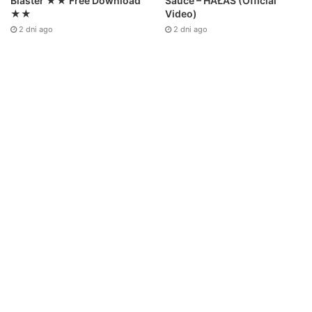
Sauce – HAŁAS (Official
Blaster ★★ Free Download
Video)
★★
2 dni ago
2 dni ago