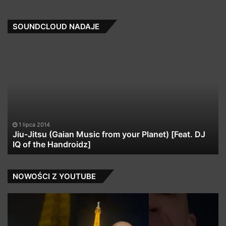
SOUNDCLOUD NADAJE
Jiu-
M
Jitsu
Wr
(Gaian
(F
Music
So
from
Kh
your
Planet)
[Feat.
1 lipca 2014
DJ
Jiu-Jitsu (Gaian Music from your Planet) [Feat. DJ
IQ
IQ of the Handroidz]
of
the
Handroidz]
NOWOŚCI Z YOUTUBE
USHA
Ja
USHA
Wa
YEAH
–