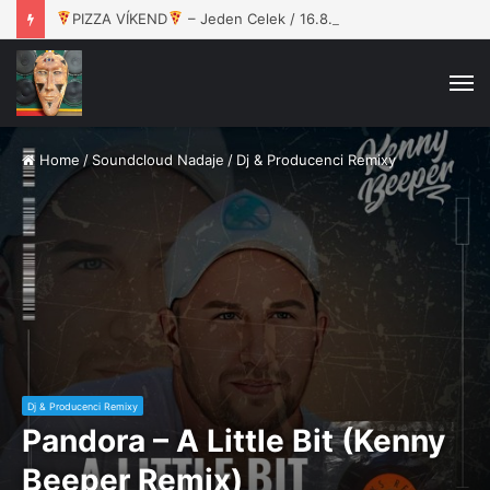
PIZZA VÍKEND
– Jeden Celek / 16.8. / Rokáč Jablunkov
M
Home
/
Soundcloud Nadaje
/
Dj & Producenci Remixy
Dj & Producenci Remixy
Pandora – A Little Bit (Kenny
Beeper Remix)