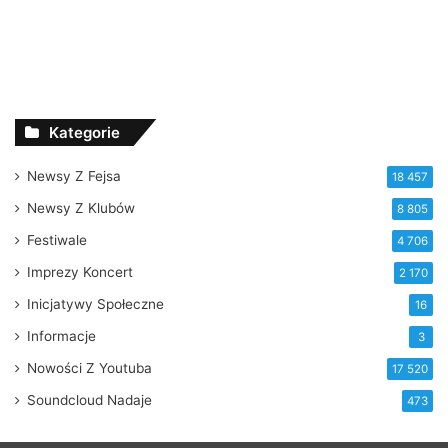
Kategorie
Newsy Z Fejsa
18 457
Newsy Z Klubów
8 805
Festiwale
4 706
Imprezy Koncert
2 170
Inicjatywy Społeczne
16
Informacje
3
Nowości Z Youtuba
17 520
Soundcloud Nadaje
473