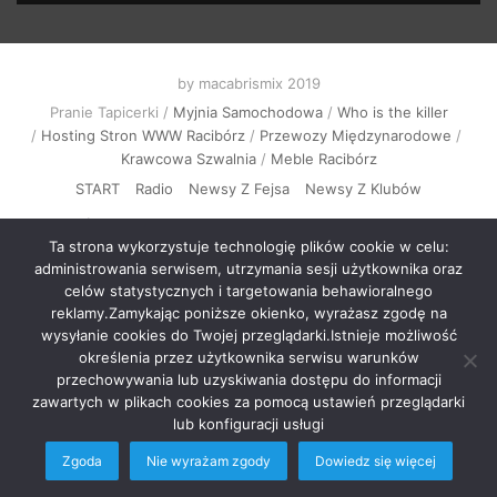
by macabrismix 2019
Pranie Tapicerki /
Myjnia Samochodowa
/
Who is the killer
/
Hosting Stron WWW Racibórz
/
Przewozy Międzynarodowe
/
Krawcowa Szwalnia
/
Meble Racibórz
START
Radio
Newsy Z Fejsa
Newsy Z Klubów
Nowości Z Youtuba
Soundcloud Nadaje
Imprezy Koncert
Ta strona wykorzystuje technologię plików cookie w celu:
Festiwale
KONTAKT
administrowania serwisem, utrzymania sesji użytkownika oraz
celów statystycznych i targetowania behawioralnego
reklamy.Zamykając poniższe okienko, wyrażasz zgodę na
wysyłanie cookies do Twojej przeglądarki.Istnieje możliwość
określenia przez użytkownika serwisu warunków
przechowywania lub uzyskiwania dostępu do informacji
zawartych w plikach cookies za pomocą ustawień przeglądarki
lub konfiguracji usługi
Zgoda
Nie wyrażam zgody
Dowiedz się więcej