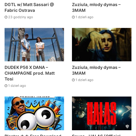
DGTL w/ Matt Sassari @
Zuziula, młody dymas –
Fabric Ostrava
3MAM
23 godziny ago
1 dzień ago
DUDEK P56 X DANA –
Zuziula, młody dymas –
CHAMPAGNE prod. Matt
3MAM
Tosi
1 dzień ago
1 dzień ago