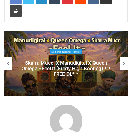
Print
Dj & Producenci Remixy
Skarra Mucci X Manudigital X Queen
Omega – Feel It (Fredy High Bootleg) * *
FREE DL* *