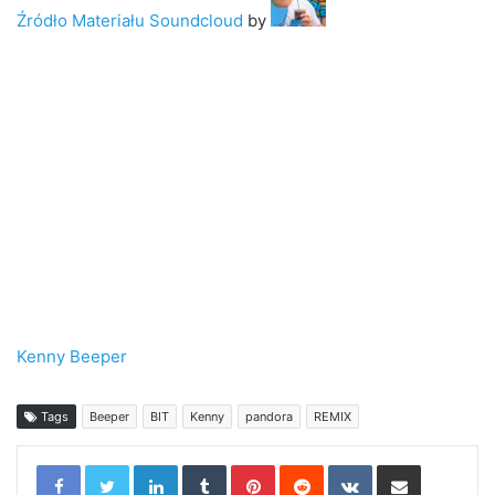
Źródło Materiału Soundcloud
by
Kenny Beeper
Tags
Beeper
BIT
Kenny
pandora
REMIX
LinkedIn
Tumblr
Pinterest
Reddit
VKontakte
Share via Email