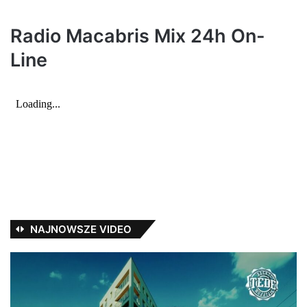
Radio Macabris Mix 24h On-
Line
NAJNOWSZE VIDEO
TEDE
Ja
–
Pa
WUJOT
ws
/
po