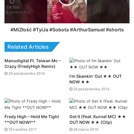
#MiZłość #TyiJa #Sobota #ArthurSamuel #shorts
Related Articles
Manudigital Ft. Taiwan Mc –
Crazy (FredyHigh Remix)
29 października 2016
I’m Skankin’ Out ★★ OUT
NOW ★★
29 października 2015
Fredy High – Hold Me Tight
Get It (Feat. Kurnel MC) ★★
**OUT NOW!**
OUT NOW ★★ (Clip)
18 kwietnia 2017
28 marca 2019