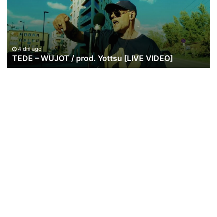
prod.
w
Yottsu
br
[LIVE
|
VIDEO]
20
lat
4 dni ago
TEDE – WUJOT / prod. Yottsu [LIVE VIDEO]
St
Re