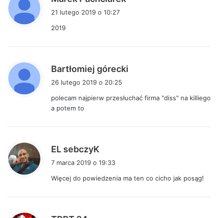
i
21 lutego 2019 o 10:27
s
2019
z
e
:
p
Bartłomiej górecki
i
26 lutego 2019 o 20:25
s
polecam najpierw przesłuchać firma "diss" na killiego
z
a potem to
e
:
p
EL sebczyK
i
7 marca 2019 o 19:33
s
Więcej do powiedzenia ma ten co cicho jak posąg!
z
e
:
p