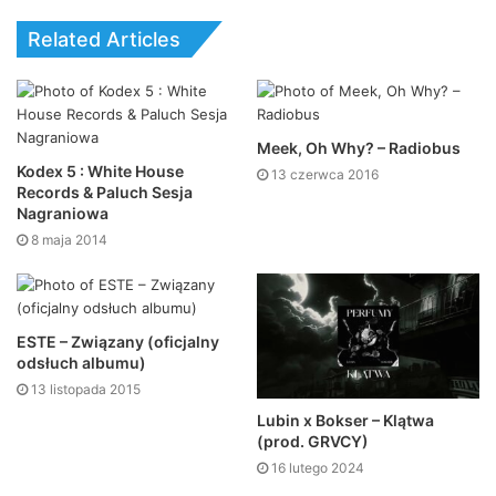
Related Articles
Meek, Oh Why? – Radiobus
Kodex 5 : White House
13 czerwca 2016
Records & Paluch Sesja
Nagraniowa
8 maja 2014
ESTE – Związany (oficjalny
odsłuch albumu)
13 listopada 2015
Lubin x Bokser – Klątwa
(prod. GRVCY)
16 lutego 2024