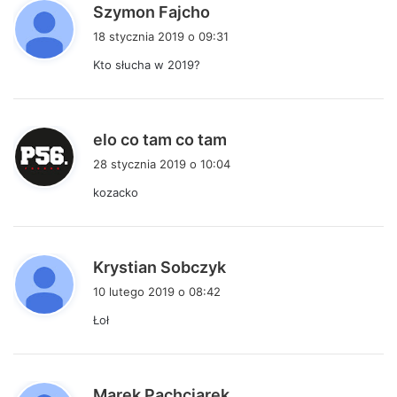
p
Szymon Fajcho
i
18 stycznia 2019 o 09:31
s
Kto słucha w 2019?
z
e
:
p
elo co tam co tam
i
28 stycznia 2019 o 10:04
s
kozacko
z
e
:
p
Krystian Sobczyk
i
10 lutego 2019 o 08:42
s
Łoł
z
e
:
p
Marek Pachciarek