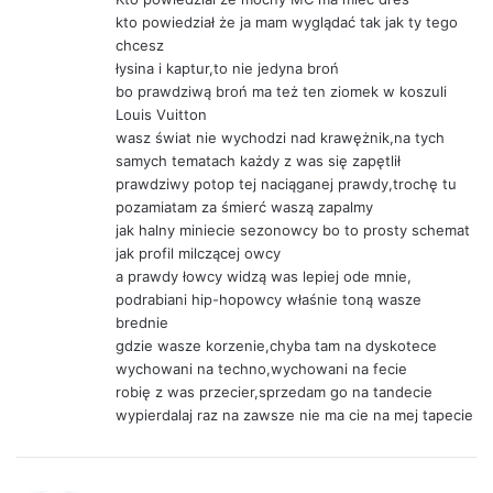
kto powiedział że ja mam wyglądać tak jak ty tego
chcesz
łysina i kaptur,to nie jedyna broń
bo prawdziwą broń ma też ten ziomek w koszuli
Louis Vuitton
wasz świat nie wychodzi nad krawężnik,na tych
samych tematach każdy z was się zapętlił
prawdziwy potop tej naciąganej prawdy,trochę tu
pozamiatam za śmierć waszą zapalmy
jak halny miniecie sezonowcy bo to prosty schemat
jak profil milczącej owcy
a prawdy łowcy widzą was lepiej ode mnie,
podrabiani hip-hopowcy właśnie toną wasze
brednie
gdzie wasze korzenie,chyba tam na dyskotece
wychowani na techno,wychowani na fecie
robię z was przecier,sprzedam go na tandecie
wypierdalaj raz na zawsze nie ma cie na mej tapecie