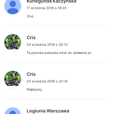
Kunegunda Kaczyńska
i
11 września 2018 o 19:20
s
chuj
z
e
:
p
Cris
i
24 września 2018 o 20:13
s
Ta piosnka pobudza mnie do działania yo
z
e
:
p
Cris
i
24 września 2018 o 20:14
s
Najlepszy.
z
e
:
p
Legiunia Warszawa