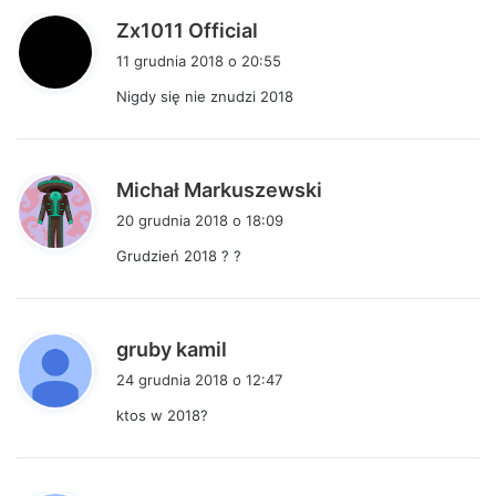
p
Zx1011 Official
i
11 grudnia 2018 o 20:55
s
Nigdy się nie znudzi 2018
z
e
:
p
Michał Markuszewski
i
20 grudnia 2018 o 18:09
s
Grudzień 2018 ? ?
z
e
:
p
gruby kamil
i
24 grudnia 2018 o 12:47
s
ktos w 2018?
z
e
: