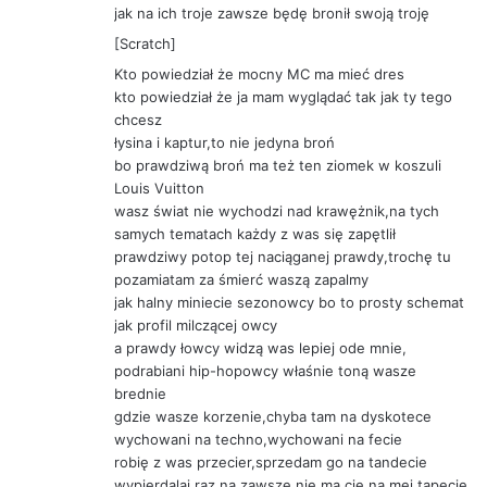
jak na ich troje zawsze będę bronił swoją troję
[Scratch]
Kto powiedział że mocny MC ma mieć dres
kto powiedział że ja mam wyglądać tak jak ty tego
chcesz
łysina i kaptur,to nie jedyna broń
bo prawdziwą broń ma też ten ziomek w koszuli
Louis Vuitton
wasz świat nie wychodzi nad krawężnik,na tych
samych tematach każdy z was się zapętlił
prawdziwy potop tej naciąganej prawdy,trochę tu
pozamiatam za śmierć waszą zapalmy
jak halny miniecie sezonowcy bo to prosty schemat
jak profil milczącej owcy
a prawdy łowcy widzą was lepiej ode mnie,
podrabiani hip-hopowcy właśnie toną wasze
brednie
gdzie wasze korzenie,chyba tam na dyskotece
wychowani na techno,wychowani na fecie
robię z was przecier,sprzedam go na tandecie
wypierdalaj raz na zawsze nie ma cie na mej tapecie