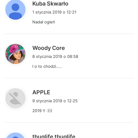
p
Kuba Skwarło
i
1 stycznia 2019 o 12:21
s
Nadal ogień
z
e
:
p
Woody Core
i
8 stycznia 2019 o 08:58
s
I o to chodzi…..
z
e
:
p
APPLE
i
9 stycznia 2019 o 12:25
s
2019 !! :)))
z
e
:
p
thuglife thuglife