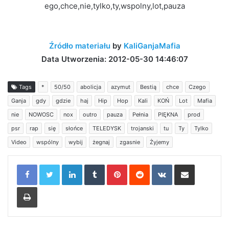
ego,chce,nie,tylko,ty,wspolny,lot,pauza
Źródło materiału
by
KaliGanjaMafia
Data Utworzenia: 2012-05-30 14:46:07
Tags
*
50/50
abolicja
azymut
Bestią
chce
Czego
Ganja
gdy
gdzie
haj
Hip
Hop
Kali
KOŃ
Lot
Mafia
nie
NOWOSC
nox
outro
pauza
Pełnia
PIĘKNA
prod
psr
rap
się
słońce
TELEDYSK
trojanski
tu
Ty
Tylko
Video
wspólny
wybij
żegnaj
zgasnie
Żyjemy
LinkedIn
Tumblr
Pinterest
Reddit
VKontakte
Share via Email
Print