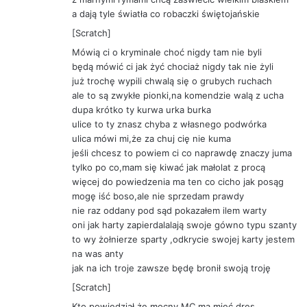
a dają tyle światła co robaczki świętojańskie
[Scratch]
Mówią ci o kryminale choć nigdy tam nie byli
będą mówić ci jak żyć chociaż nigdy tak nie żyli
już trochę wypili chwalą się o grubych ruchach
ale to są zwykłe pionki,na komendzie walą z ucha
dupa krótko ty kurwa urka burka
ulice to ty znasz chyba z własnego podwórka
ulica mówi mi,że za chuj cię nie kuma
jeśli chcesz to powiem ci co naprawdę znaczy juma
tylko po co,mam się kiwać jak małolat z procą
więcej do powiedzenia ma ten co cicho jak posąg
mogę iść boso,ale nie sprzedam prawdy
nie raz oddany pod sąd pokazałem ilem warty
oni jak harty zapierdalalają swoje gówno typu szanty
to wy żołnierze sparty ,odkrycie swojej karty jestem
na was anty
jak na ich troje zawsze będę bronił swoją troję
[Scratch]
Kto powiedział że mocny MC ma mieć dres