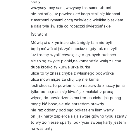
kracy
wszyscy tacy sami,wszyscy tak samo ubrani
nie potrafią już powiedzieć kogo stali się klonami
z marnymi rymami chcą zaświecić wielkim blaskiem
a dają tyle światła co robaczki świętojańskie
[Scratch]
Mówią ci o kryminale choć nigdy tam nie byli
będą mówić ci jak żyć chociaż nigdy tak nie żyli
już trochę wypili chwalą się o grubych ruchach
ale to są zwykłe pionki,na komendzie walą z ucha
dupa krótko ty kurwa urka burka
ulice to ty znasz chyba z własnego podwórka
ulica mówi mi,że za chuj cię nie kuma
jeśli chcesz to powiem ci co naprawdę znaczy juma
tylko po co,mam się kiwać jak małolat z procą
więcej do powiedzenia ma ten co cicho jak posąg
mogę iść boso,ale nie sprzedam prawdy
nie raz oddany pod sąd pokazałem ilem warty
oni jak harty zapierdalalają swoje gówno typu szanty
to wy żołnierze sparty ,odkrycie swojej karty jestem
na was anty