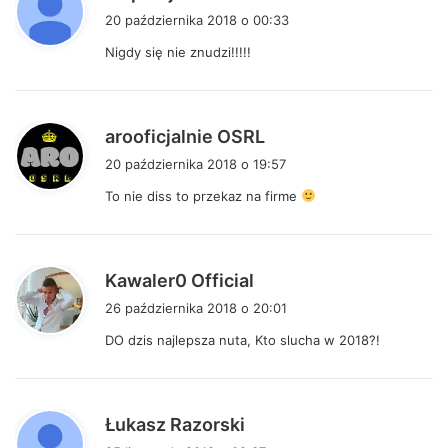
i
20 października 2018 o 00:33
s
Nigdy się nie znudzi!!!!!
z
e
:
p
arooficjalnie OSRL
i
20 października 2018 o 19:57
s
To nie diss to przekaz na firme
z
e
:
p
Kawaler0 Official
i
26 października 2018 o 20:01
s
DO dzis najlepsza nuta, Kto slucha w 2018?!
z
e
:
p
Łukasz Razorski
i