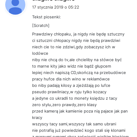
i
17 stycznia 2019 o 05:22
s
Tekst piosenki:
z
[Scratch]
e
:
Prawdziwy chłopaku, ja nigdy nie będę sztuczny
ci sztuczni chłopacy nigdy nie będą prawdziwi
niech cie to nie zdziwi,gdy zobaczysz ich w
lodówce
niby nie chcą do tv,ale chcieliby na stówce być
to marne kity jako widz nie bądź głupcem
lepiej niech napiszą CD,skończą na przebudówce
pracy hufce dla nich wino w reklamówce
bo niby padają kilosy a zjeżdżają po lufce
pseudo prawilniacy,w ryju tylko kozacy
a jedyne co ukradli to monety księdzu z tacy
zero stylu,zero prawdy,zero klasy
przed kamerą jak kamienie poza nią pajace jak pan
kracy
wszyscy tacy sami,wszyscy tak samo ubrani
nie potrafią już powiedzieć kogo stali się klonami
z marnymi rymami chcą zaświecić wielkim blaskiem