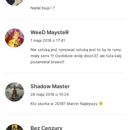
s
Nadal buja ! ?
z
e
:
p
WeeD MaysteR
i
1 maja 2018 o 17:41
s
Nie sztuką jest rymować sztuką jest to by te rymy
z
miały sens !!! Osobiście wolę dixon37, ale tuta kalij
e
pozamiatał brawo!!
:
p
Shadow Master
i
28 maja 2018 o 10:24
s
Kto słucha w 2018? Marcin Najlepszy
z
e
:
p
Bez Cenzury