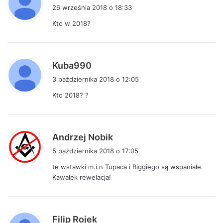
i
26 września 2018 o 18:33
s
Kto w 2018?
z
e
:
p
Kuba990
i
3 października 2018 o 12:05
s
Kto 2018? ?
z
e
:
p
Andrzej Nobik
i
5 października 2018 o 17:05
s
te wstawki m.i.n Tupaca i Biggiego są wspaniałe.
z
Kawałek rewelacja!
e
:
p
Filip Rojek