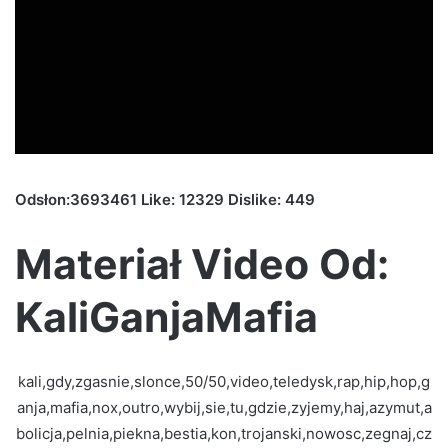
Odsłon:3693461 Like: 12329 Dislike: 449
Materiał Video Od:
KaliGanjaMafia
kali,gdy,zgasnie,slonce,50/50,video,teledysk,rap,hip,hop,g
anja,mafia,nox,outro,wybij,sie,tu,gdzie,zyjemy,haj,azymut,a
bolicja,pelnia,piekna,bestia,kon,trojanski,nowosc,zegnaj,cz