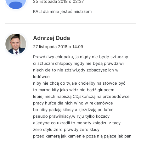
25 listopada 2018 o 02:37
s
KALI dla mnie jesteś mistrzem
z
e
:
p
Adnrzej Duda
i
27 listopada 2018 o 14:09
s
Prawdziwy chłopaku, ja nigdy nie będę sztuczny
z
ci sztuczni chłopacy nigdy nie będą prawdziwi
e
niech cie to nie zdziwi,gdy zobaczysz ich w
:
lodówce
niby nie chcą do tv,ale chcieliby na stówce być
to marne kity jako widz nie bądź głupcem
lepiej niech napiszą CD,skończą na przebudówce
pracy hufce dla nich wino w reklamówce
bo niby padają kilosy a zjeżdżają po lufce
pseudo prawilniacy,w ryju tylko kozacy
a jedyne co ukradli to monety księdzu z tacy
zero stylu,zero prawdy,zero klasy
przed kamerą jak kamienie poza nią pajace jak pan