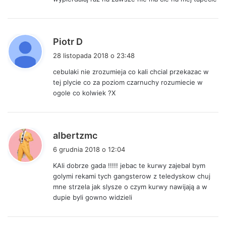
p
Piotr D
i
28 listopada 2018 o 23:48
s
cebulaki nie zrozumieja co kali chcial przekazac w
z
tej plycie co za poziom czarnuchy rozumiecie w
e
ogole co kolwiek ?X
:
p
albertzmc
i
6 grudnia 2018 o 12:04
s
KAli dobrze gada !!!!! jebac te kurwy zajebal bym
z
golymi rekami tych gangsterow z teledyskow chuj
e
mne strzela jak slysze o czym kurwy nawijają a w
:
dupie byli gowno widzieli