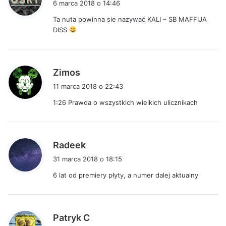
6 marca 2018 o 14:46
s
Ta nuta powinna sie nazywać KALI – SB MAFFIJA
z
DISS
e
:
p
Zimos
i
11 marca 2018 o 22:43
s
1:26
Prawda o wszystkich wielkich ulicznikach
z
e
:
p
Radeek
i
31 marca 2018 o 18:15
s
6 lat od premiery płyty, a numer dalej aktualny
z
e
:
p
Patryk C