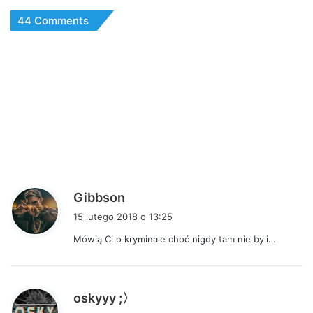
44 Comments
p
Gibbson
i
15 lutego 2018 o 13:25
s
Mówią Ci o kryminale choć nigdy tam nie byli…
z
e
:
p
oskyyy ;〉
i