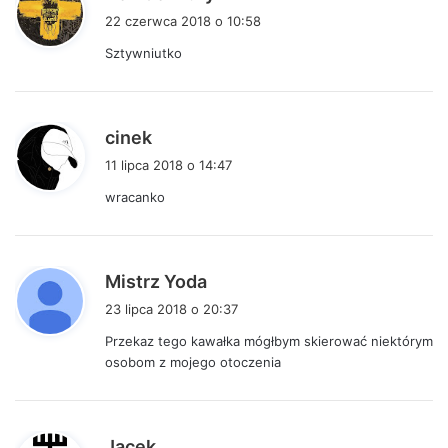
i
22 czerwca 2018 o 10:58
s
Sztywniutko
z
e
:
p
cinek
i
11 lipca 2018 o 14:47
s
wracanko
z
e
:
p
Mistrz Yoda
i
23 lipca 2018 o 20:37
s
Przekaz tego kawałka mógłbym skierować niektórym
z
osobom z mojego otoczenia
e
:
p
Jacek