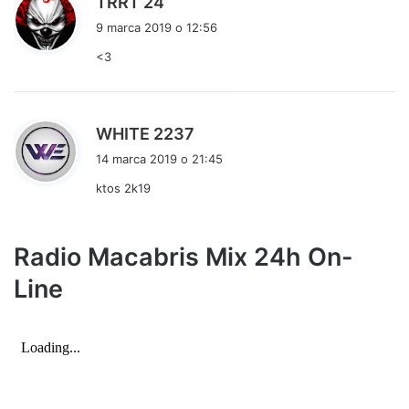
TRRT 24
i
9 marca 2019 o 12:56
s
<3
z
e
:
p
WHITE 2237
i
14 marca 2019 o 21:45
s
ktos 2k19
z
e
:
Radio Macabris Mix 24h On-
Line