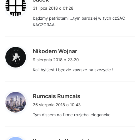
i
31 lipca 2018 o 01:28
s
bądzmy patriotami …tym bardziej w tych czSAC
z
KACZORAA.
e
:
p
Nikodem Wojnar
i
9 sierpnia 2018 o 23:20
s
Kali był jest i będzie zawsze na szczycie !
z
e
:
p
Rumcais Rumcais
i
26 sierpnia 2018 o 10:43
s
Tym dissem na firme rozjebal elegancko
z
e
:
p