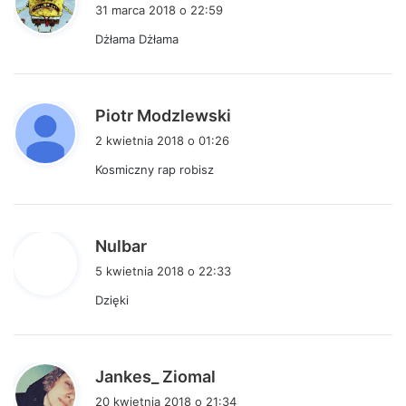
i
31 marca 2018 o 22:59
s
Dżłama Dżłama
z
e
:
p
Piotr Modzlewski
i
2 kwietnia 2018 o 01:26
s
Kosmiczny rap robisz
z
e
:
p
Nulbar
i
5 kwietnia 2018 o 22:33
s
Dzięki
z
e
:
p
Jankes_ Ziomal
i
20 kwietnia 2018 o 21:34