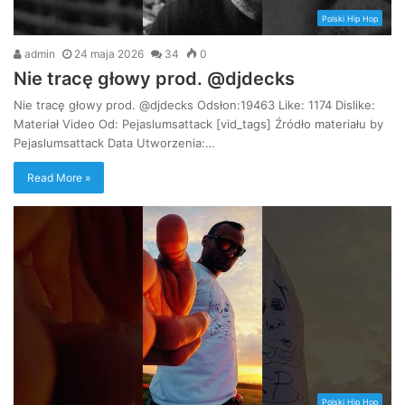
Polski Hip Hop
admin
24 maja 2026
34
0
Nie tracę głowy prod. @djdecks
Nie tracę głowy prod. @djdecks Odsłon:19463 Like: 1174 Dislike:
Materiał Video Od: Pejaslumsattack [vid_tags] Źródło materiału by
Pejaslumsattack Data Utworzenia:…
Read More »
Polski Hip Hop