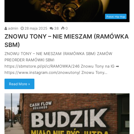
Polski Hip Hop
admin
28 maja 2025
38
0
ZNOWU TONY – NIE MIESZAM (RAMÓWKA
SBM)
ZNOWU TONY – NIE MIESZAM (RAMÓWKA SBM) ZAMÓW
PREORDER RAMÓWKI SBM:
https://sbmstore.pl/pl/c/RAMOWKA/246 Znowu Tony na IG ➡
https://www.instagram.com/znowutony/ Znowu Tony…
Read More »