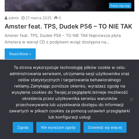
Polski Hip Hop
admin
27 marca 2025
0
Amster feat. TPS, Dudek P56 – TO NIE TAK
Amster feat. TPS, Dudek P56 – TO NIE TAK Najnowsza płyta
Amstera w wersji CD z podpisem wciąż dostępna na…
Read More »
Ta strona wykorzystuje technologię plików cookie w celu:
administrowania serwisem, utrzymania sesji użytkownika oraz
celów statystycznych i targetowania behawioralnego
reklamy.Zamykając poniższe okienko, wyrażasz zgodę na
wysyłanie cookies do Twojej przeglądarki.Istnieje możliwość
określenia przez użytkownika serwisu warunków
przechowywania lub uzyskiwania dostępu do informacji
zawartych w plikach cookies za pomocą ustawień przeglądarki
lub konfiguracji usługi
Zgoda
Nie wyrażam zgody
Dowiedz się więcej
Polski Hip Hop