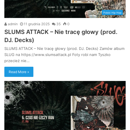
Polski Hip Hop
admin
11 grudnia 2025
35
0
SLUMS ATTACK – Nie tracę głowy (prod.
DJ. Decks)
SLUMS ATTACK – Nie tracę głowy (prod. DJ. Decks) Zamów album
SLUG na https://www.slumsattack.pl Foty robi nam Tyszko
przecież nie…
Read More »