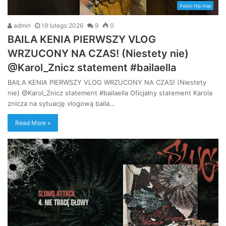
Polski Hip Hop
admin
19 lutego 2026
9
0
BAILA KENIA PIERWSZY VLOG
WRZUCONY NA CZAS! (Niestety nie)
@Karol_Znicz statement #bailaella
BAILA KENIA PIERWSZY VLOG WRZUCONY NA CZAS! (Niestety
nie) @Karol_Znicz statement #bailaella Oficjalny statement Karola
znicza na sytuację vlogową baila…
Read More »