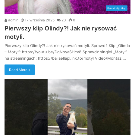
Polski Hip Hop
admin
17 września 2025
23
0
Pierwszy klip Olindy?! Jak nie rysować
motyli.
Pierwszy klip Olindy?! Jak nie rysować motyli. Sprawdź Klip „Olinda
– Motyl”: https://youtu.be/DgNoyaSHcv8 Sprawdź singiel „Motyl”
na streamingach: https://bailaellapl.lnk.to/motyl Video/Montaż:…
Read More »