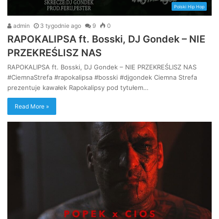
Polski Hip Hop
admin
3 tygodnie ago
9
0
RAPOKALIPSA ft. Bosski, DJ Gondek – NIE
PRZEKREŚLISZ NAS
RAPOKALIPSA ft. Bosski, DJ Gondek – NIE PRZEKREŚLISZ NAS
#CiemnaStrefa #rapokalipsa #bosski #djgondek Ciemna Strefa
prezentuje kawałek Rapokalipsy pod tytułem…
Read More »