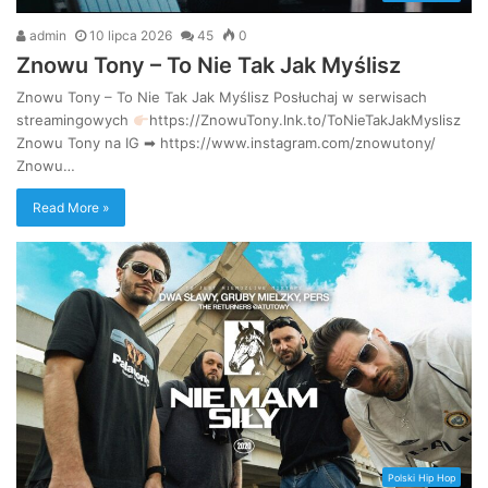
admin
10 lipca 2026
45
0
Znowu Tony – To Nie Tak Jak Myślisz
Znowu Tony – To Nie Tak Jak Myślisz Posłuchaj w serwisach
streamingowych
https://ZnowuTony.lnk.to/ToNieTakJakMyslisz
Znowu Tony na IG ➡ https://www.instagram.com/znowutony/
Znowu…
Read More »
Polski Hip Hop