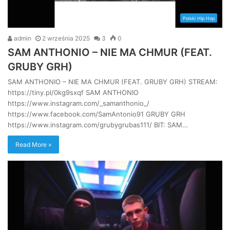
Polski Hip Hop
admin
2 września 2025
3
0
SAM ANTHONIO – NIE MA CHMUR (FEAT.
GRUBY GRH)
SAM ANTHONIO – NIE MA CHMUR (FEAT. GRUBY GRH) STREAM:
https://tiny.pl/0kg9sxqf SAM ANTHONIO
https://www.instagram.com/_samanthonio_/
https://www.facebook.com/SamAntonio91 GRUBY GRH
https://www.instagram.com/grubygrubas111/ BIT: SAM…
Read More »