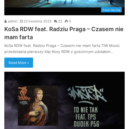
Polski Hip Hop
admin
22 kwietnia 2025
22
0
KoSa RDW feat. Radziu Praga – Czasem nie
mam farta
KoSa RDW feat. Radziu Praga – Czasem nie mam farta TiW Music
przedstawia pierwszy klip Kosy RDW z gościnnym udziałem…
Read More »