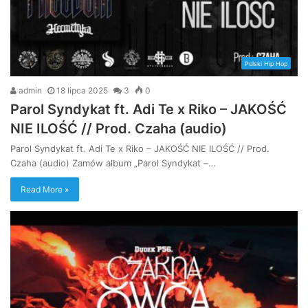
Polski Hip Hop
admin
18 lipca 2025
3
0
Parol Syndykat ft. Adi Te x Riko – JAKOŚĆ
NIE ILOŚĆ // Prod. Czaha (audio)
Parol Syndykat ft. Adi Te x Riko – JAKOŚĆ NIE ILOŚĆ // Prod.
Czaha (audio) Zamów album „Parol Syndykat –…
Read More »