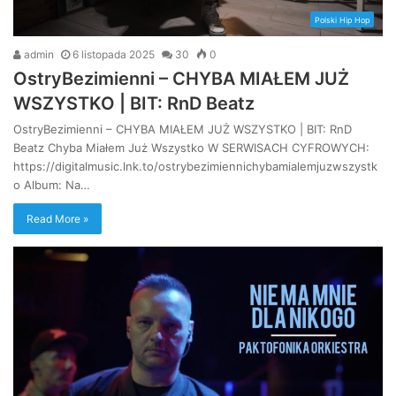
Polski Hip Hop
admin
6 listopada 2025
30
0
OstryBezimienni – CHYBA MIAŁEM JUŻ
WSZYSTKO | BIT: RnD Beatz
OstryBezimienni – CHYBA MIAŁEM JUŻ WSZYSTKO | BIT: RnD
Beatz Chyba Miałem Już Wszystko W SERWISACH CYFROWYCH:
https://digitalmusic.lnk.to/ostrybezimiennichybamialemjuzwszystk
o Album: Na…
Read More »