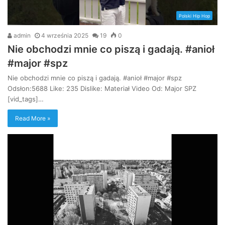
Polski Hip Hop
admin
4 września 2025
19
0
Nie obchodzi mnie co piszą i gadają. #anioł
#major #spz
Nie obchodzi mnie co piszą i gadają. #anioł #major #spz
Odsłon:5688 Like: 235 Dislike: Materiał Video Od: Major SPZ
[vid_tags]…
Read More »