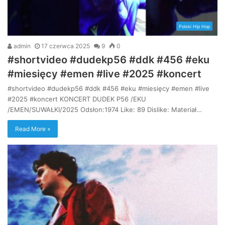
Polski Hip Hop
admin
17 czerwca 2025
9
0
#shortvideo #dudekp56 #ddk #456 #eku
#miesięcy #emen #live #2025 #koncert
#shortvideo #dudekp56 #ddk #456 #eku #miesięcy #emen #live
#2025 #koncert KONCERT DUDEK P56 /EKU
/EMEN/SUWAŁKI/2025 Odsłon:1974 Like: 89 Dislike: Materiał…
Read More »