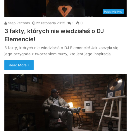
Polski Hip Hop
Step Records
22 listopada 2025
1
0
3 fakty, których nie wiedziałaś o DJ
Elemencie!
3 fakty, których nie wiedziałaś o DJ Elemencie! Jak zaczęła się
jego przygoda z tworzeniem muzy, kto jest jego inspiracją…
Read More »