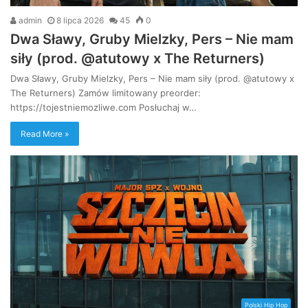
admin
8 lipca 2026
45
0
Dwa Sławy, Gruby Mielzky, Pers – Nie mam
siły (prod. @atutowy x The Returners)
Dwa Sławy, Gruby Mielzky, Pers – Nie mam siły (prod. @atutowy x
The Returners) Zamów limitowany preorder:
https://tojestniemozliwe.com Posłuchaj w…
Read More »
Polski Hip Hop