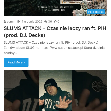
Polski Hip Hop
admin
11 grudnia 2025
36
0
SLUMS ATTACK – Czas nie leczy ran ft. PIH
(prod. DJ. Decks)
SLUMS ATTACK – Czas nie leczy ran ft. PIH (prod. DJ. Decks)
Zamów album SLUG na https://www.slumsattack.pl Stara dzielnia
brudny…
Read More »