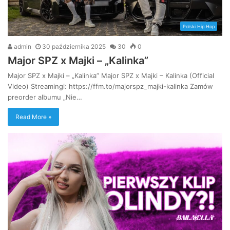
Polski Hip Hop
admin
30 października 2025
30
0
Major SPZ x Majki – „Kalinka”
Major SPZ x Majki – „Kalinka” Major SPZ x Majki – Kalinka (Official
Video) Streamingi: https://ffm.to/majorspz_majki-kalinka Zamów
preorder albumu „Nie…
Read More »