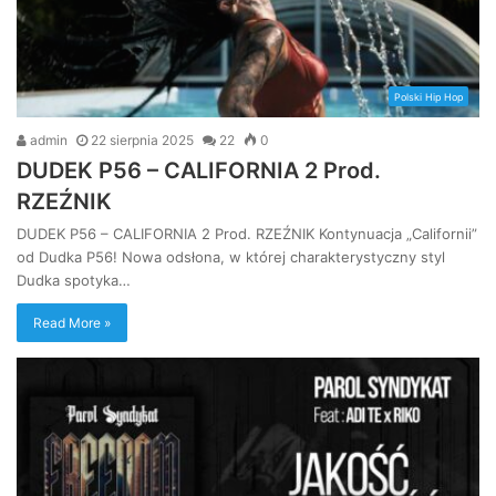
Polski Hip Hop
admin
22 sierpnia 2025
22
0
DUDEK P56 – CALIFORNIA 2 Prod.
RZEŹNIK
DUDEK P56 – CALIFORNIA 2 Prod. RZEŹNIK Kontynuacja „Californii”
od Dudka P56! Nowa odsłona, w której charakterystyczny styl
Dudka spotyka…
Read More »