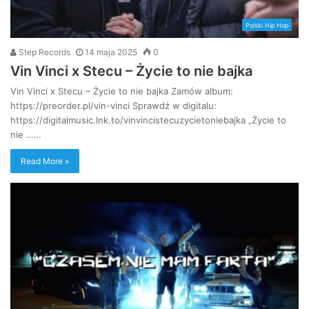
Polski Hip Hop
Step Records
14 maja 2025
0
Vin Vinci x Stecu – Życie to nie bajka
Vin Vinci x Stecu – Życie to nie bajka Zamów album:
https://preorder.pl/vin-vinci Sprawdź w digitalu:
https://digitalmusic.lnk.to/vinvincistecuzycietoniebajka „Życie to
nie ……
Read More »