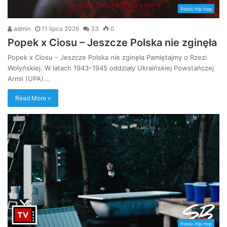
Polski Hip Hop
admin
11 lipca 2026
33
0
Popek x Ciosu – Jeszcze Polska nie zginęła
Popek x Ciosu – Jeszcze Polska nie zginęła Pamiętajmy o Rzezi
Wołyńskiej. W latach 1943–1945 oddziały Ukraińskiej Powstańczej
Armii (UPA)…
Read More »
Polski Hip Hop