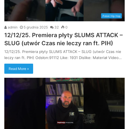
Polski Hip Hop
admin
5 grudnia 2025
32
0
12/12/25. Premiera płyty SLUMS ATTACK –
SLUG (utwór Czas nie leczy ran ft. PIH)
12/12/25. Premiera płyty SLUMS ATTACK – SLUG (utwór Czas nie
leczy ran ft. PIH) Odsłon:91112 Like: 1931 Dislike: Materiał Video…
Read More »