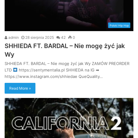
Polski Hip Hop
admin
28 sierpnia 2025
42
0
SHHIEDA FT. BARDAL – Nie mogę żyć jak
Wy
SHHIEDA FT. BARDAL – Nie mogę żyć jak Wy ZAMÓW PREORDER
LTD
https://sentymentalia.pl SHHIEDA na IG ➡
https://www.instagram.com/shhiedae QueQuality…
Read More »