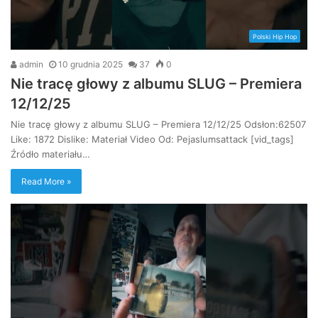
Polski Hip Hop
admin
10 grudnia 2025
37
0
Nie tracę głowy z albumu SLUG – Premiera
12/12/25
Nie tracę głowy z albumu SLUG – Premiera 12/12/25 Odsłon:62507
Like: 1872 Dislike: Materiał Video Od: Pejaslumsattack [vid_tags]
Źródło materiału…
Read More »