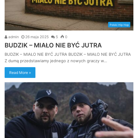
Polski Hip Hop
admin
26 maja 2025
5
0
BUDZIK – MIAŁO NIE BYĆ JUTRA
BUDZIK – MIAŁO NIE BYĆ JUTRA BUDZIK – MIAŁO NIE BYĆ JUTRA
Z dumą przedstawiamy jednego z nowych graczy w…
Read More »