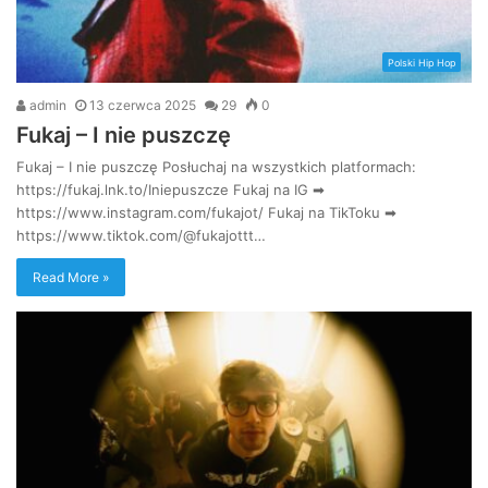
Polski Hip Hop
admin
13 czerwca 2025
29
0
Fukaj – I nie puszczę
Fukaj – I nie puszczę Posłuchaj na wszystkich platformach:
https://fukaj.lnk.to/Iniepuszcze Fukaj na IG ➡
https://www.instagram.com/fukajot/ Fukaj na TikToku ➡
https://www.tiktok.com/@fukajottt…
Read More »