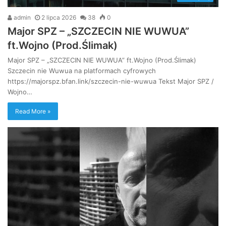
admin
2 lipca 2026
38
0
Major SPZ – „SZCZECIN NIE WUWUA”
ft.Wojno (Prod.Ślimak)
Major SPZ – „SZCZECIN NIE WUWUA” ft.Wojno (Prod.Ślimak)
Szczecin nie Wuwua na platformach cyfrowych
https://majorspz.bfan.link/szczecin-nie-wuwua Tekst Major SPZ /
Wojno…
Read More »