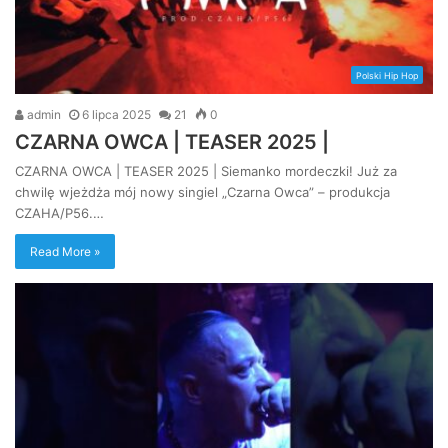
Polski Hip Hop
admin
6 lipca 2025
21
0
CZARNA OWCA | TEASER 2025 |
CZARNA OWCA | TEASER 2025 | Siemanko mordeczki! Już za
chwilę wjeżdża mój nowy singiel „Czarna Owca” – produkcja
CZAHA/P56.…
Read More »