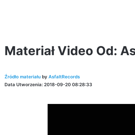
Materiał Video Od: A
Jano
Polska
Źródło materiału
by
AsfaltRecords
Wersja
–
Data Utworzenia: 2018-09-20 08:28:33
Druga
szansa
(prod.
PSR)
2 tygodnie ago
ttsu [LIVE
Jano Polska Wersja – Druga szans
PSR)