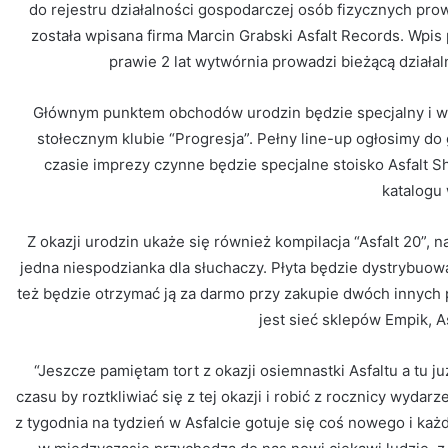
do rejestru działalności gospodarczej osób fizycznych p
została wpisana firma Marcin Grabski Asfalt Records. Wpis 
prawie 2 lat wytwórnia prowadzi bieżącą działaln
Głównym punktem obchodów urodzin będzie specjalny i wyj
stołecznym klubie “Progresja”. Pełny line-up ogłosimy do
czasie imprezy czynne będzie specjalne stoisko Asfalt Sh
katalogu 
Z okazji urodzin ukaże się również kompilacja “Asfalt 20”, n
jedna niespodzianka dla słuchaczy. Płyta będzie dystrybuow
też będzie otrzymać ją za darmo przy zakupie dwóch innych p
jest sieć sklepów Empik, A
“Jeszcze pamiętam tort z okazji osiemnastki Asfaltu a tu j
czasu by roztkliwiać się z tej okazji i robić z rocznicy wydarz
z tygodnia na tydzień w Asfalcie gotuje się coś nowego i każ