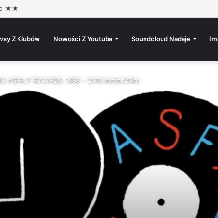
ideo)
wsy Z Klubów
Nowości Z Youtuba
Soundcloud Nadaje
Im
CIE ASFALT RECORDS: 1998 – 2018 #asfalt20lat