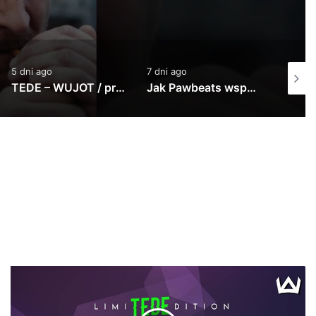
7 dni ago
1 tydzień ago
1 tydzi
Jak Pawbeats wspomina początki w branży? | 20 lat Step Records
PeRJot – Dupki i Ziomki