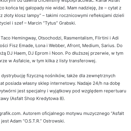
 którymi od dawna chcieliśmy współpracować. Kanał Asfalt
 co końca tej galopady nie widać. Mam nadzieję, że – cytat z
złoty klosz lampy” – takimi rocznicowymi refleksjami dzieli
yciel i szef – Marcin “Tytus” Grabski.
 Taco Hemingway, Otsochodzi, Rasmentalism, Flirtini i Adi
ści Fisz Emade, Łona i Webber, Afront, Medium, Sarius. Do
eżą DJ Haem, DJ Eprom i Noon. Po dłuższej przerwie, w tym
 w Asfalcie, w tym kilka z listy transferowej.
e dystrybucję fizyczną nośników, także dla zewnętrznych
at posiada własny sklep internetowy. Nadaje 24/h na dobę
wytwórni jest specjalny i wyjątkowy pod względem repertuaru
awy (Asfalt Shop Kredytowa 8).
ygrafik.com. Autorem oficjalnego motywu muzycznego “Asfalt
jest Adam “O.S.T.R.” Ostrowski.