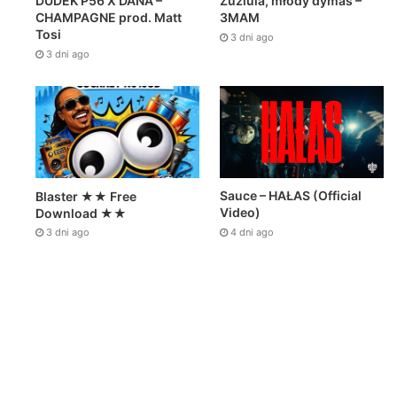
Zuziula, młody dymas –
DUDEK P56 X DANA –
3MAM
CHAMPAGNE prod. Matt
Tosi
3 dni ago
3 dni ago
eń ago
3 dni ago
3 dni ago
#30 w karcie na czasie!!!
Zuziula, młody dymas – 3MAM
Sauce – HAŁAS (Official
Blaster ★★ Free
Video)
Download ★★
4 dni ago
3 dni ago