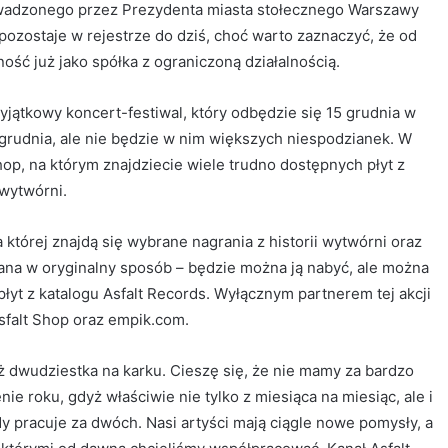
rowadzonego przez Prezydenta miasta stołecznego Warszawy
pozostaje w rejestrze do dziś, choć warto zaznaczyć, że od
ość już jako spółka z ograniczoną działalnością.
ątkowy koncert-festiwal, który odbędzie się 15 grudnia w
 grudnia, ale nie będzie w nim większych niespodzianek. W
op, na którym znajdziecie wiele trudno dostępnych płyt z
wytwórni.
a której znajdą się wybrane nagrania z historii wytwórni oraz
ana w oryginalny sposób – będzie można ją nabyć, ale można
łyt z katalogu Asfalt Records. Wyłącznym partnerem tej akcji
sfalt Shop oraz empik.com.
uż dwudziestka na karku. Cieszę się, że nie mamy za bardzo
enie roku, gdyż właściwie nie tylko z miesiąca na miesiąc, ale i
dy pracuje za dwóch. Nasi artyści mają ciągle nowe pomysły, a