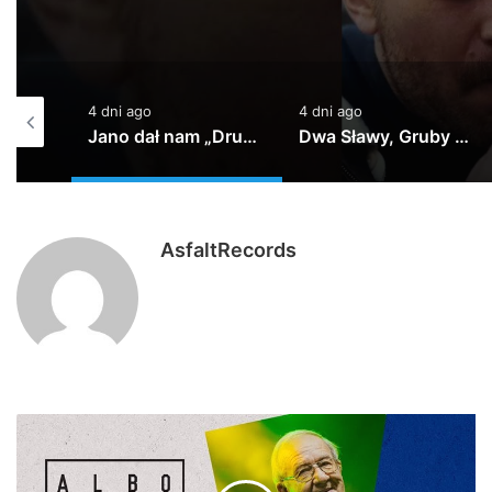
4 dni ago
5 dni ago
Jano dał nam „Drugą szansę”!
Dwa Sławy, Gruby Mielzky, Pers, @atutowy – Bad Vibes Only (prod. @atutowy x The Returners)
TEDE – WUJOT / prod. Yottsu [LIVE VIDEO]
AsfaltRecords