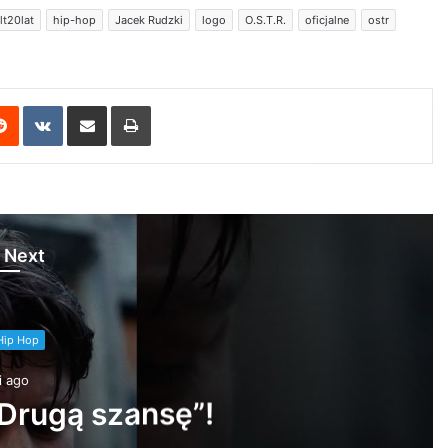
lt20lat
hip-hop
Jacek Rudzki
logo
O.S.T.R.
oficjalne
ostr
erest
Reddit
VKontakte
Share via Email
Print
 Next
Hip Hop
i ago
y, Pers, @atutowy – Bad
utowy x The Returners)