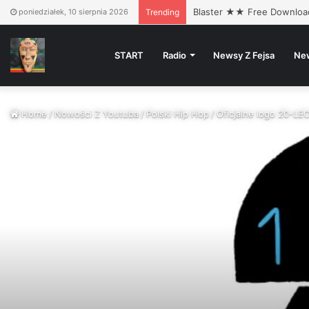
Sauce – HAŁAS (Official V
poniedziałek, 10 sierpnia 2026
Trending
START
Radio
Newsy Z Fejsa
Ne
Home
/
Nowości Z Youtuba
/
Polski Hip Hop
/
Oficjalne logo 20-LE