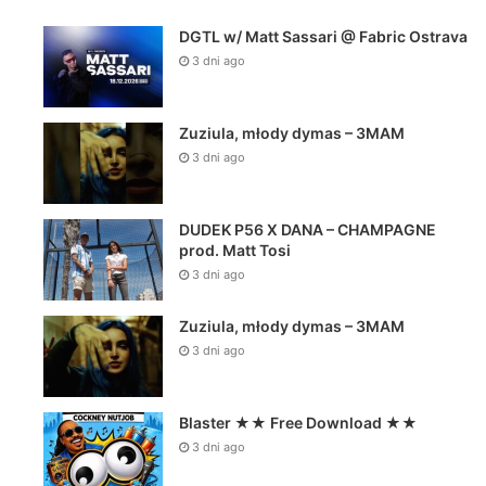
DGTL w/ Matt Sassari @ Fabric Ostrava
3 dni ago
Zuziula, młody dymas – 3MAM
3 dni ago
DUDEK P56 X DANA – CHAMPAGNE
prod. Matt Tosi
3 dni ago
Zuziula, młody dymas – 3MAM
3 dni ago
Blaster ★★ Free Download ★★
3 dni ago