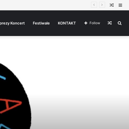
Random
Sid
Article
Random
Sea
prezy Koncert
Festiwale
KONTAKT
Follow
Article
for