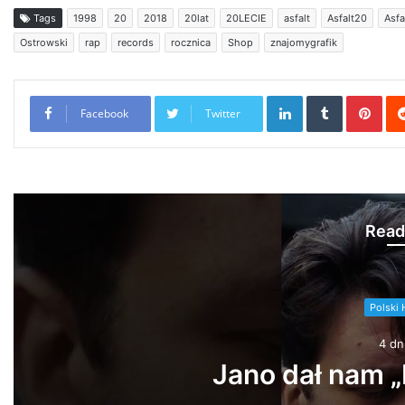
Tags
1998
20
2018
20lat
20LECIE
asfalt
Asfalt20
Asfa
Ostrowski
rap
records
rocznica
Shop
znajomygrafik
LinkedIn
Tumblr
Pint
Facebook
Twitter
Read
Polski 
4 dn
Dwa Sławy, Gruby Mielzk
Vibes Only (prod. @at