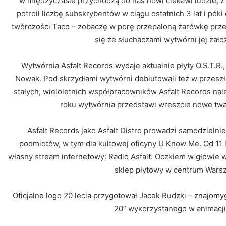
w międzyczasie przychodzą do nas nowi ciekawi ludzie, z
potroił liczbę subskrybentów w ciągu ostatnich 3 lat i póki
twórczości Taco – zobaczę w porę przepaloną żarówkę przez 
się ze słuchaczami wytwórni jej założ
Wytwórnia Asfalt Records wydaje aktualnie płyty O.S.T.R.,
Nowak. Pod skrzydłami wytwórni debiutowali też w przeszło
stałych, wieloletnich współpracowników Asfalt Records nal
roku wytwórnia przedstawi wreszcie nowe twarze
Asfalt Records jako Asfalt Distro prowadzi samodzielni
podmiotów, w tym dla kultowej oficyny U Know Me. Od 11 l
własny stream internetowy: Radio Asfalt. Oczkiem w głowie 
sklep płytowy w centrum Warsz
Oficjalne logo 20 lecia przygotował Jacek Rudzki – znajom
20” wykorzystanego w animacji 