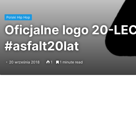
Polski Hip Hop
Oficjalne logo 20-L
#asfalt20lat
20 września 2018
1
1 minute read