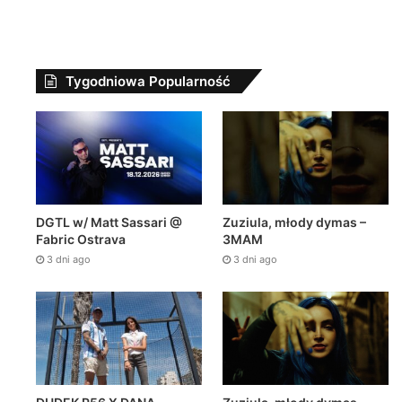
Tygodniowa Popularność
DGTL w/ Matt Sassari @
Zuziula, młody dymas –
Fabric Ostrava
3MAM
3 dni ago
3 dni ago
Polski Hip H
5 dni ago
TEDE – WUJOT / prod. 