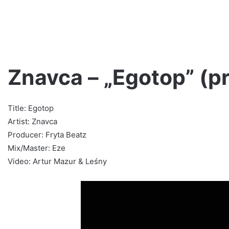
Znavca – „Egotop” (pr
Title: Egotop
Zobacz
wystawę
Artist: Znavca
z
Producer: Fryta Beatz
okazji
Mix/Master: Eze
20-
Video: Artur Mazur & Leśny
lecia
Step
mobile #hiphop
Records!
2 tygodnie ago
 #perjot
Zobacz wystawę z okazji 20-leci
Records!