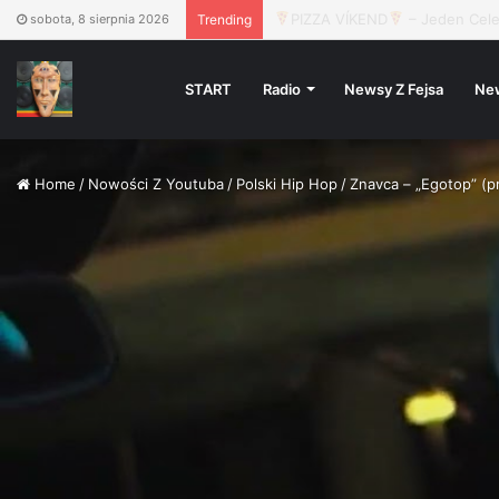
Jano dał nam „Drugą szansę”!
sobota, 8 sierpnia 2026
Trending
START
Radio
Newsy Z Fejsa
Ne
Home
/
Nowości Z Youtuba
/
Polski Hip Hop
/
Znavca – „Egotop” (pr