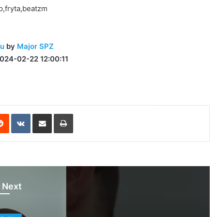
,fryta,beatzm
łu
by
Major SPZ
024-02-22 12:00:11
erest
Reddit
VKontakte
Share via Email
Print
 Next