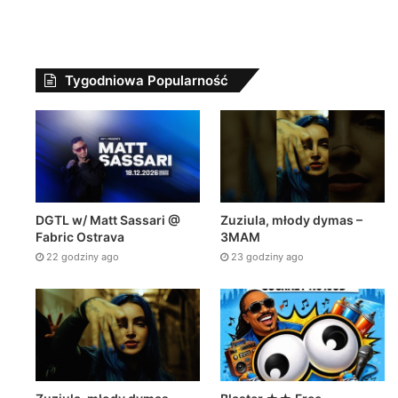
Tygodniowa Popularność
Zuziula, młody dymas –
DGTL w/ Matt Sassari @
3MAM
Fabric Ostrava
23 godziny ago
22 godziny ago