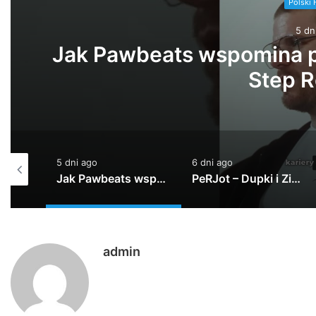
Polski 
5 dn
Jak Pawbeats wspomina po
Step R
5 dni ago
6 dni ago
TEDE – WUJOT / prod. Yottsu [LIVE VIDEO]
Jak Pawbeats wspomina początki w branży? | 20 lat Step Records
PeRJot – Dupki i Ziomki
admin