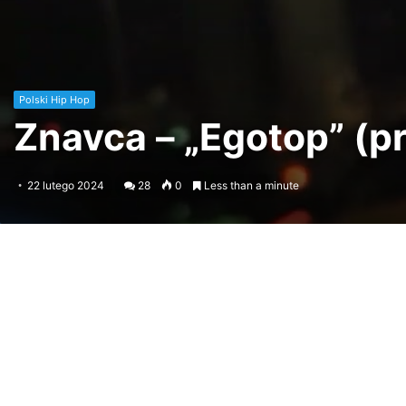
Polski Hip Hop
Znavca – „Egotop” (pr
22 lutego 2024
28
0
Less than a minute