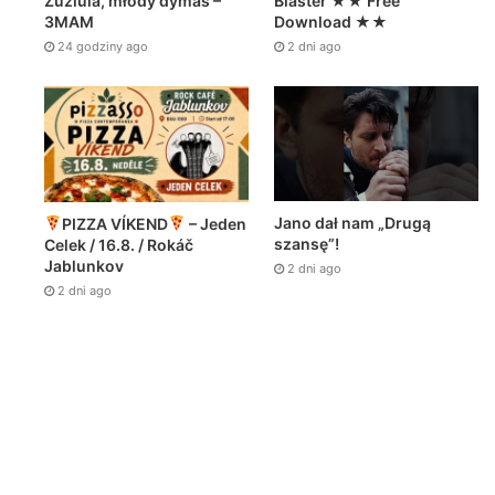
Zuziula, młody dymas –
Blaster ★★ Free
3MAM
Download ★★
24 godziny ago
2 dni ago
Jano dał nam „Drugą
PIZZA VÍKEND
– Jeden
szansę”!
Celek / 16.8. / Rokáč
Jablunkov
2 dni ago
2 dni ago