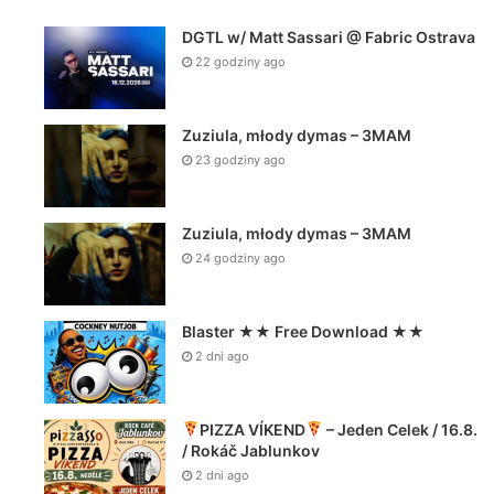
DGTL w/ Matt Sassari @ Fabric Ostrava
22 godziny ago
Zuziula, młody dymas – 3MAM
23 godziny ago
Zuziula, młody dymas – 3MAM
24 godziny ago
Blaster ★★ Free Download ★★
2 dni ago
PIZZA VÍKEND
– Jeden Celek / 16.8.
/ Rokáč Jablunkov
2 dni ago