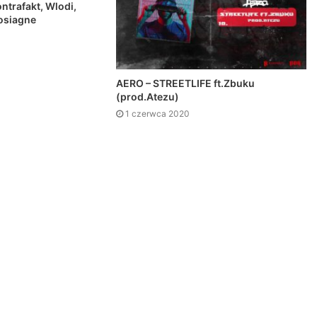
ntrafakt, Wlodi,
 osiagne
AERO – STREETLIFE ft.Zbuku
(prod.Atezu)
1 czerwca 2020