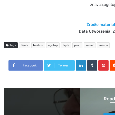
znavca,egotop
Źródło materia
Data Utworzenia: 2
Tags
Beatz
beatzm
egotop
Fryta
prod
samer
znavca
LinkedIn
Tumblr
Pint
Facebook
Twitter
Read