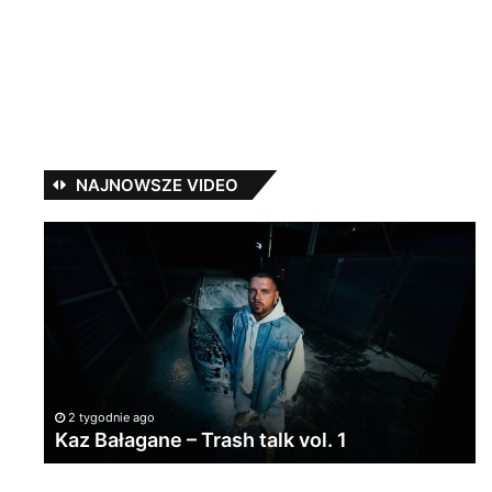
NAJNOWSZE VIDEO
Kaz
G
Bałagane
X
–
E
Trash
„C
talk
d
vol.
D
1
2 tygodnie ago
Kaz Bałagane – Trash talk vol. 1