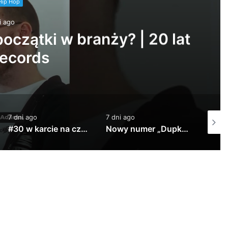
Hip Hop
i ago
czątki w branży? | 20 lat
ecords
7 dni ago
7 dni ago
1 tydzi
#30 w karcie na czasie!!!
Nowy numer „Dupki i Ziomki” już jutro na kanale Altereggo Records #altereggo #rap #rolka #hiphop