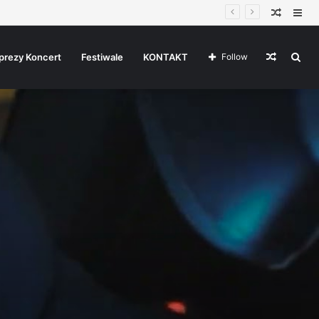
Random
Sid
Article
Random
Sea
prezy Koncert
Festiwale
KONTAKT
Follow
Article
for