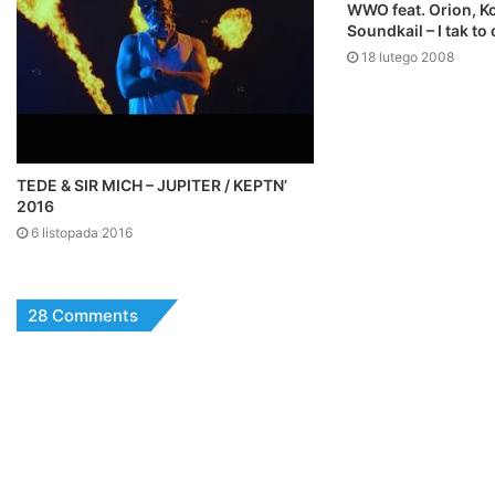
WWO feat. Orion, Ko
Soundkail – I tak to
18 lutego 2008
TEDE & SIR MICH – JUPITER / KEPTN’
2016
6 listopada 2016
28 Comments