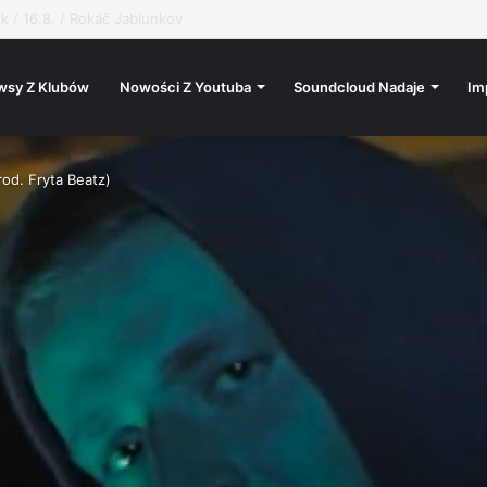
wsy Z Klubów
Nowości Z Youtuba
Soundcloud Nadaje
Im
od. Fryta Beatz)