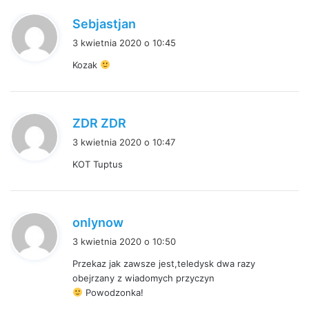
:
p
Sebjastjan
i
3 kwietnia 2020 o 10:45
s
Kozak
z
e
:
p
ZDR ZDR
i
3 kwietnia 2020 o 10:47
s
KOT Tuptus
z
e
:
p
onlynow
i
3 kwietnia 2020 o 10:50
s
Przekaz jak zawsze jest,teledysk dwa razy
z
obejrzany z wiadomych przyczyn
e
Powodzonka!
: