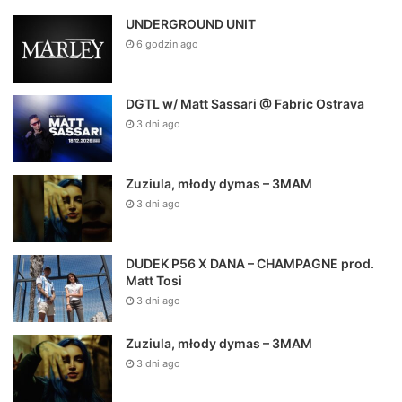
UNDERGROUND UNIT
6 godzin ago
DGTL w/ Matt Sassari @ Fabric Ostrava
3 dni ago
Zuziula, młody dymas – 3MAM
3 dni ago
DUDEK P56 X DANA – CHAMPAGNE prod.
Matt Tosi
3 dni ago
Zuziula, młody dymas – 3MAM
3 dni ago