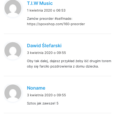
p
T.I.W Music
i
1 kwietnia 2020 o 06:53
s
Zamów preorder
#selfmade
:
z
https://spoxshop.com/160-preorder
e
:
p
Dawid Ślefarski
i
3 kwietnia 2020 o 09:55
s
Oby tak dalej, dajesz przykład żeby iść drugim torem
z
oby się farciło pozdrowienia z domu dziecka.
e
:
p
Noname
i
3 kwietnia 2020 o 09:55
s
Sztos jak zawsze! 5
z
e