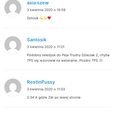
p
asia szew
i
3 kwietnia 2020 o 10:59
s
Sztosik
z
e
:
p
Santosik
i
3 kwietnia 2020 o 11:01
s
Podobny teledysk do Peja Trudny Dzieciak 2, chyba
z
TPS się wzorował na weteranie. Pozdro TPS :))
e
:
p
RestInPussy
i
3 kwietnia 2020 o 11:03
s
2:34
A gdzie Zdr po lewej stronie
z
e
: