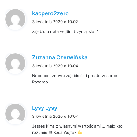
:
p
kacpero2zero
i
3 kwietnia 2020 o 10:02
s
zajebista nuta wojtini trzymaj sie !1
z
e
:
p
Zuzanna Czerwińska
i
3 kwietnia 2020 o 10:04
s
Nooo coo znowu zajebiscie i prosto w serce
z
Pozdroo
e
:
p
Lysy Lysy
i
3 kwietnia 2020 o 10:07
s
Jestes kimś z własnymi wartościami … mało kto
z
rozumie !!! Kosa Wojtek
e