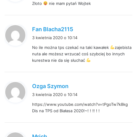
Złoto
nie mam pytań Wojtek
z
e
:
p
Fan Blacha2115
i
3 kwietnia 2020 o 10:14
s
No ile można tps czekać na taki kawałek
zajebista
z
nuta ale możesz wrzucać coś szybciej bo innych
e
kurestwa nie da się słuchać
:
p
Ozga Szymon
i
3 kwietnia 2020 o 10:14
s
https://www.youtube.com/watch?v=tPgoTw7k8kg
z
Dis na TPS od Białasa 2020!~! ! !! ! !
e
:
p
Mrich