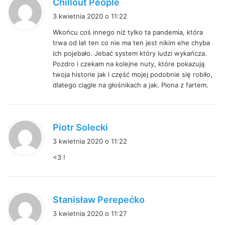
Chillout People
i
3 kwietnia 2020 o 11:22
s
Wkońcu coś innego niż tylko ta pandemia, która
z
trwa od lat ten co nie ma ten jest nikim ehe chyba
e
ich pojebało. Jebać system który ludzi wykańcza.
:
Pozdro i czekam na kolejne nuty, które pokazują
twoja historie jak i część mojej podobnie się robiło,
dlatego ciągle na głośnikach a jak. Piona z fartem.
p
Piotr Solecki
i
3 kwietnia 2020 o 11:22
s
<3 !
z
e
:
p
Stanisław Perepećko
i
3 kwietnia 2020 o 11:27
s