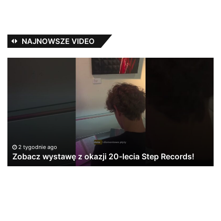
NAJNOWSZE VIDEO
Zobacz
Ja
wystawę
P
z
i
okazji
St
20-
Re
lecia
pr
Step
Records!
e
2 tygodnie ago
Zobacz wystawę z okazji 20-lecia Step Records!