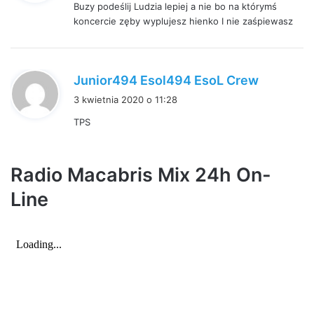
Buzy podeślij Ludzia lepiej a nie bo na którymś
z
koncercie zęby wyplujesz hienko I nie zaśpiewasz
e
:
p
Junior494 Esol494 EsoL Crew
i
3 kwietnia 2020 o 11:28
s
TPS
z
e
:
Radio Macabris Mix 24h On-
Line