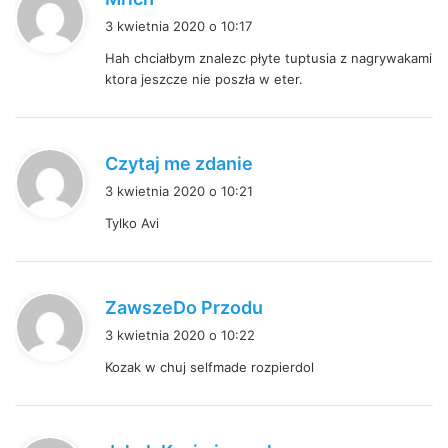
i
3 kwietnia 2020 o 10:17
s
Hah chciałbym znalezc płyte tuptusia z nagrywakami
z
ktora jeszcze nie poszła w eter.
e
:
p
Czytaj me zdanie
i
3 kwietnia 2020 o 10:21
s
Tylko Avi
z
e
:
p
ZawszeDo Przodu
i
3 kwietnia 2020 o 10:22
s
Kozak w chuj selfmade rozpierdol
z
e
:
p