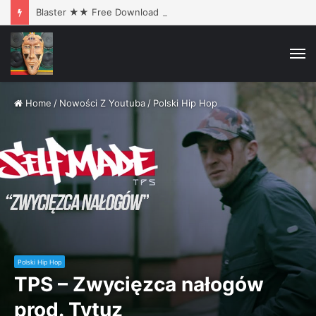
Blaster ★★ Free Download ★★
M
Home
/
Nowości Z Youtuba
/
Polski Hip Hop
Polski Hip Hop
TPS – Zwycięzca nałogów
prod. Tytuz