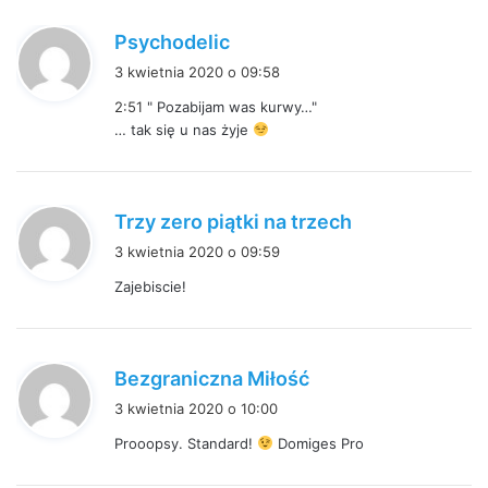
:
p
Psychodelic
i
3 kwietnia 2020 o 09:58
s
2:51
" Pozabijam was kurwy…"
z
… tak się u nas żyje
e
:
p
Trzy zero piątki na trzech
i
3 kwietnia 2020 o 09:59
s
Zajebiscie!
z
e
:
p
Bezgraniczna Miłość
i
3 kwietnia 2020 o 10:00
s
Prooopsy. Standard!
Domiges Pro
z
e