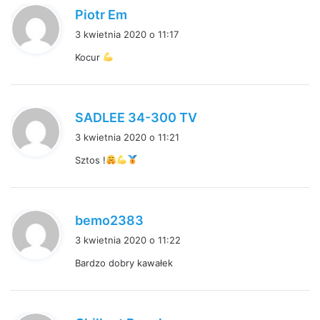
p
Piotr Em
i
3 kwietnia 2020 o 11:17
s
Kocur
z
e
:
p
SADLEE 34-300 TV
i
3 kwietnia 2020 o 11:21
s
Sztos !
z
e
:
p
bemo2383
i
3 kwietnia 2020 o 11:22
s
Bardzo dobry kawałek
z
e
:
p