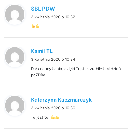
p
SBL PDW
i
3 kwietnia 2020 o 10:32
s
z
e
:
p
Kamil TL
i
3 kwietnia 2020 o 10:34
s
Dało do myślenia, dzięki Tuptuś zrobiłeś mi dzień
z
poZDRo
e
:
p
Katarzyna Kaczmarczyk
i
3 kwietnia 2020 o 10:39
s
To jest to!!
z
e