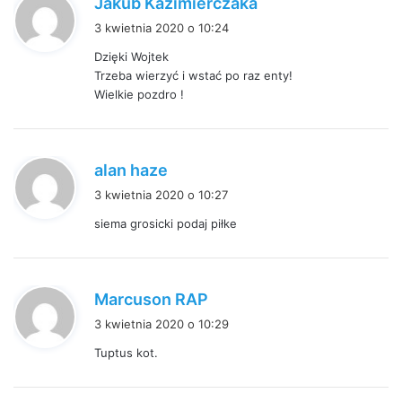
Jakub Kazimierczaka
i
3 kwietnia 2020 o 10:24
s
Dzięki Wojtek
z
Trzeba wierzyć i wstać po raz enty!
e
Wielkie pozdro !
:
p
alan haze
i
3 kwietnia 2020 o 10:27
s
siema grosicki podaj piłke
z
e
:
p
Marcuson RAP
i
3 kwietnia 2020 o 10:29
s
Tuptus kot.
z
e
: