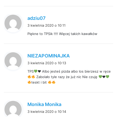
:
p
adziu07
i
3 kwietnia 2020 o 10:11
s
Piękne to TPSik !!!! Więcej takich kawałków
z
e
:
p
NIEZAPOMINAJKA
i
3 kwietnia 2020 o 10:13
s
TPS
♥️
Albo jesteś pizda albo los bierzesz w ręce
z
Zabolało tyle razy że już nic Nie czuję
♥️
e
teskt i bit
:
p
Monika Monika
i
3 kwietnia 2020 o 10:14
s