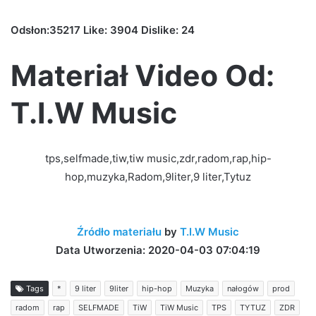
Odsłon:35217 Like: 3904 Dislike: 24
Materiał Video Od:
T.I.W Music
tps,selfmade,tiw,tiw music,zdr,radom,rap,hip-
hop,muzyka,Radom,9liter,9 liter,Tytuz
Źródło materiału
by
T.I.W Music
Data Utworzenia: 2020-04-03 07:04:19
Tags
*
9 liter
9liter
hip-hop
Muzyka
nałogów
prod
radom
rap
SELFMADE
TiW
TiW Music
TPS
TYTUZ
ZDR