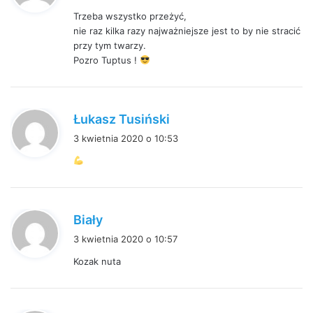
s
Trzeba wszystko przeżyć,
z
nie raz kilka razy najważniejsze jest to by nie stracić
e
przy tym twarzy.
:
Pozro Tuptus !
p
Łukasz Tusiński
i
3 kwietnia 2020 o 10:53
s
z
e
:
p
Biały
i
3 kwietnia 2020 o 10:57
s
Kozak nuta
z
e
: