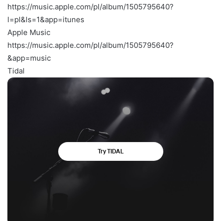
https://music.apple.com/pl/album/1505795640?
l=pl&ls=1&app=itunes
Apple Music
https://music.apple.com/pl/album/1505795640?
&app=music
Tidal