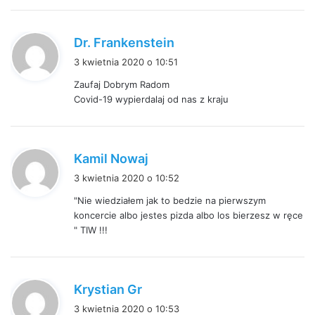
p
Dr. Frankenstein
i
3 kwietnia 2020 o 10:51
s
Zaufaj Dobrym Radom
z
Covid-19 wypierdalaj od nas z kraju
e
:
p
Kamil Nowaj
i
3 kwietnia 2020 o 10:52
s
"Nie wiedziałem jak to bedzie na pierwszym
z
koncercie albo jestes pizda albo los bierzesz w ręce
e
" TIW !!!
:
p
Krystian Gr
i
3 kwietnia 2020 o 10:53