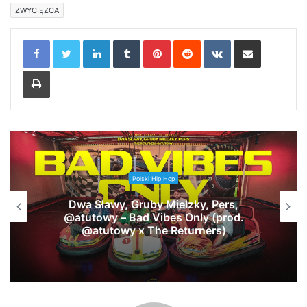
ZWYCIĘZCA
LinkedIn
Tumblr
Pinterest
Reddit
VKontakte
Share via Email
Print
Polski Hip Hop
Dwa Sławy, Gruby Mielzky, Pers,
@atutowy – Bad Vibes Only (prod.
@atutowy x The Returners)