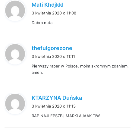
p
Mati Khdjkkl
i
3 kwietnia 2020 o 11:08
s
Dobra nuta
z
e
:
p
thefulgorezone
i
3 kwietnia 2020 o 11:11
s
Pierwszy raper w Polsce, moim skromnym zdaniem,
z
amen.
e
:
p
KTARZYNA Duńska
i
3 kwietnia 2020 o 11:13
s
RAP NAJLEPSZEJ MARKI AJAAK TIW
z
e
: