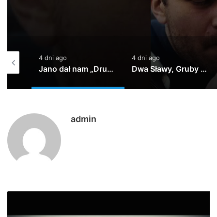
Vibes Only (prod.
4 dni ago
5 dni ago
Jano dał nam „Drugą szansę”!
Dwa Sławy, Gruby Mielzky, Pers, @atutowy – Bad Vibes Only (prod. @atutowy x The Returners)
TEDE – WUJOT / prod. Yottsu [LIVE VIDEO]
admin