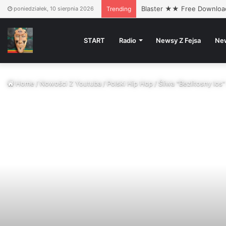
Blaster ★★ Free Downlo
poniedziałek, 10 sierpnia 2026
Trending
START
Radio
Newsy Z Fejsa
Ne
Home
/
Nowości Z Youtuba
/
Polski Hip Hop
/
Śliwa "Bezlitosny los