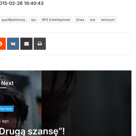
015-02-28 16:40:43
quotBezlitosny
rps
RPS Enterteyment
śliwa
slw
terrorym
erest
Reddit
VKontakte
Share via Email
Print
 Next
Polski Hip Hop
4 dni ago
ielzky, Pers, @atutowy – Bad