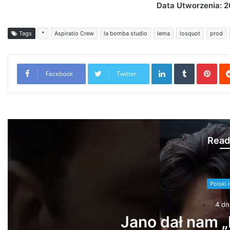
Data Utworzenia: 2
Tags
*
Aspiratio Crew
la bomba studio
lema
losquot
prod
LinkedIn
Tumblr
Pint
Facebook
Twitter
Read
Dwa Sławy, Gruby M