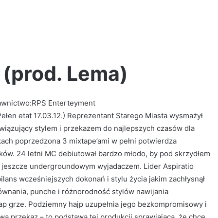
" (prod. Lema)
dawnictwo:RPS Enterteyment
Dupki
i
(Pełen etat 17.03.12.) Reprezentant Starego Miasta wysmażył
ziomki
wiązujący stylem i przekazem do najlepszych czasów dla
#rap
rykach poprzedzona 3 mixtape’ami w pełni potwierdza
#automobile
lków. 24 letni MC debiutował bardzo młodo, by pod skrzydłem
#hiphop
2 tygodnie ago
#freestyle
c jeszcze undergroundowym wyjadaczem. Lider Aspiratio
Dupki i ziomki #rap #automobile #hiph
#rapper
ilans wcześniejszych dokonań i stylu życia jakim zachłysnął
a (prod.
#freestyle #rapper #mafia #perjot
#mafia
równania, punche i różnorodność stylów nawijania
#altereggo #rolka #music
#perjot
rap grze. Podziemny hajp uzupełnia jego bezkompromisowy i
#altereggo
#rolka
twa przekaz – to podstawa tej produkcji sprawiająca, że chce