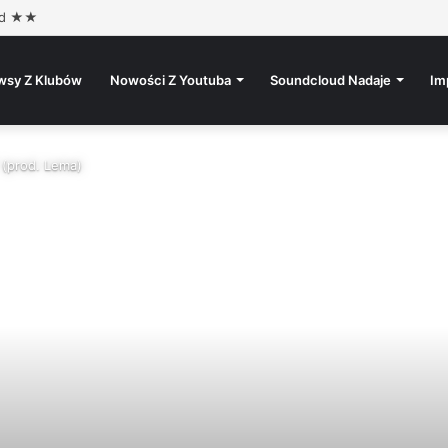
ad ★★
wsy Z Klubów
Nowości Z Youtuba
Soundcloud Nadaje
Im
" (prod. Lema)