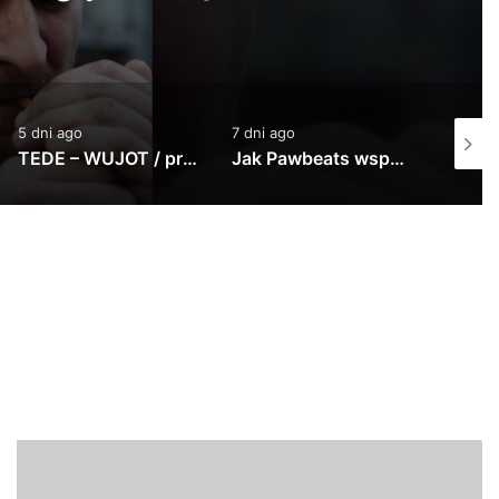
 @atutowy x The Returners)
7 dni ago
1 tydzień ago
1 tyd
Jak Pawbeats wspomina początki w branży? | 20 lat Step Records
PeRJot – Dupki i Ziomki