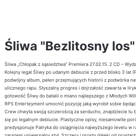
Śliwa "Bezlitosny los
Śliwa „Chłopak z sąsiedztwa” Premiera 27.02.15. 2 CD – Wy
Jano
Polska
Kolejny legal Śliwy po udanym debiucie z przed blisko 3 lat 
Wersja
podwójny album, pełen przejmujących historii z podwórka na
–
ulicznego rapu. Słyszalny progres i dojrzałość zawarta w li
Druga
gotowość Śliwy do batalii o miano najlepszego z Młodych Wi
szansa
(prod.
RPS Enterteyment umocnić pozycję jaką wyrobił sobie będą
PSR)
2 tygodnie ago
Crew chwyta swoją szczerością za serducho, znajdziecie tu b
ttsu [LIVE
Jano Polska Wersja – Druga szans
się po legalnym debiucie. Plastyczne opisy, niesamowite po
PSR)
predysponuje Patryka do osiągnięcia najwyższego levelu w 
zarazem uniwersalny styl. Szczery i prosty daleki od prostac