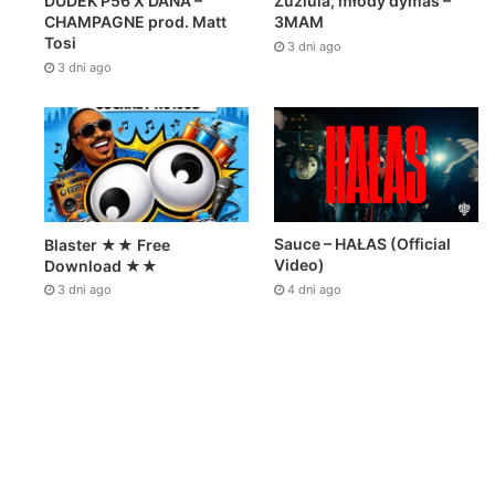
DUDEK P56 X DANA –
Zuziula, młody dymas –
CHAMPAGNE prod. Matt
3MAM
Tosi
3 dni ago
3 dni ago
Sauce – HAŁAS (Official
Blaster ★★ Free
Video)
Download ★★
4 dni ago
3 dni ago