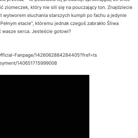
#music
bić ziomeczek, który nie sili się na pouczający ton. Znajdziecie
st wytworem słuchania starszych kumpli po fachu a jedynie
„Pełnym etacie”, któremu jednak czegoś zabrakło Śliwa
 wasze serca. Jesteście gotowi?
Official-Fanpage/1426062884284405?fref=ts
rteyment/140651715999008