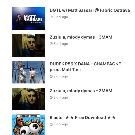
DGTL w/ Matt Sassari @ Fabric Ostrava
3 dni ago
Zuziula, młody dymas – 3MAM
3 dni ago
DUDEK P56 X DANA – CHAMPAGNE
prod. Matt Tosi
3 dni ago
Zuziula, młody dymas – 3MAM
3 dni ago
Blaster ★★ Free Download ★★
3 dni ago