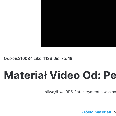
Odsłon:210034 Like: 1189 Dislike: 16
Materiał Video Od: P
sliwa,śliwa,RPS Enterteyment,slw,la bo
Źródło materiału
b