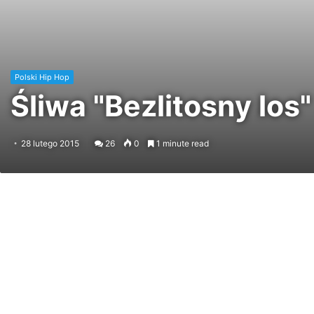
Polski Hip Hop
Śliwa "Bezlitosny los
28 lutego 2015
26
0
1 minute read