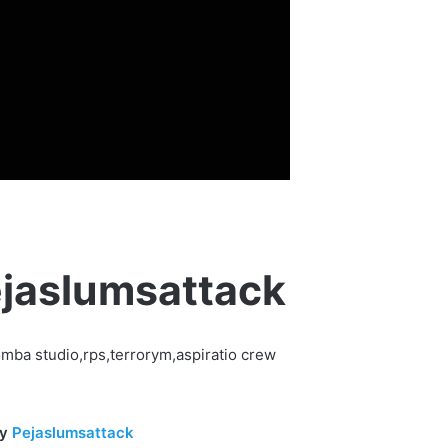
ejaslumsattack
mba studio,rps,terrorym,aspiratio crew
y
Pejaslumsattack