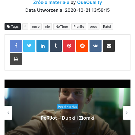
Źródło materiału
by
QueQuality
Data Utworzenia: 2020-10-21 13:59:15
Tags
*
mnie
nie
NoTime
PlanBe
prod
Ratuj
LinkedIn
Tumblr
Pinterest
Reddit
VKontakte
Share via Email
Print
Polski Hip Hop
#30 w karcie na czasie!!!