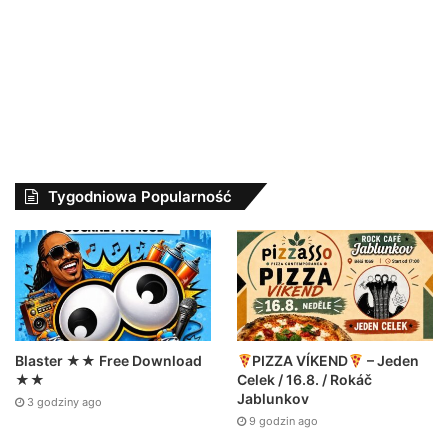
Tygodniowa Popularność
Blaster ★★ Free Download
PIZZA VÍKEND
– Jeden
★★
Celek / 16.8. / Rokáč
Jablunkov
3 godziny ago
9 godzin ago