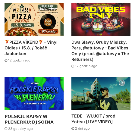
Dwa Sławy, Gruby Mielzky,
PIZZA VÍKEND
– Vinyl
Pers, @atutowy – Bad Vibes
Oldies / 15.8. / Rokáč
Only (prod. @atutowy x The
Jablunkov
Returners)
12 godzin ago
12 godzin ago
TEDE – WUJOT / prod.
𝗣𝗢𝗟𝗦𝗞𝗜𝗘 𝗥𝗔𝗣𝗦𝗬 𝗪
Yottsu [LIVE VIDEO]
𝗣𝗟𝗘𝗡𝗘𝗥𝗞𝗨: 𝗗𝗝 𝗦𝗢𝗜𝗡𝗔
2 dni ago
23 godziny ago