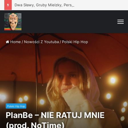
Dwa Sławy, Gruby Mielzky, Pers, @atutowy – Bad Vibes Only (prod. @atutowy x The Returners)
M
Home
/
Nowości Z Youtuba
/
Polski Hip Hop
Polski Hip Hop
PlanBe – NIE RATUJ MNIE
(prod. NoTime)