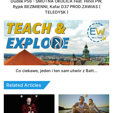
Dudek P56 - SMUTNA OKOLICA Feat. Hinol PW,
Ryjek BEZIMIENNI, Kafar D37 PROD.ZAWIAS (
TELEDYSK )
Co ciekawe, jeden i ten sam utwór z Batt...
Related Articles