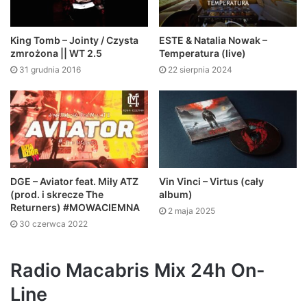
King Tomb – Jointy / Czysta
ESTE & Natalia Nowak –
zmrożona || WT 2.5
Temperatura (live)
31 grudnia 2016
22 sierpnia 2024
DGE – Aviator feat. Miły ATZ
Vin Vinci – Virtus (cały
(prod. i skrecze The
album)
Returners) #MOWACIEMNA
2 maja 2025
30 czerwca 2022
Radio Macabris Mix 24h On-
Line