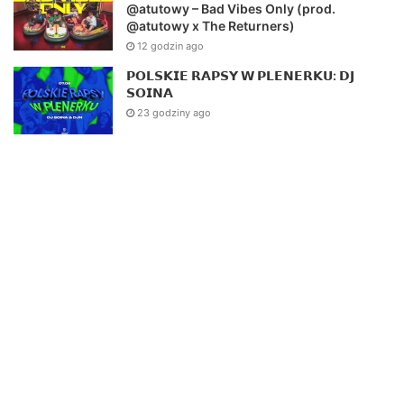
@atutowy – Bad Vibes Only (prod.
@atutowy x The Returners)
12 godzin ago
𝗣𝗢𝗟𝗦𝗞𝗜𝗘 𝗥𝗔𝗣𝗦𝗬 𝗪 𝗣𝗟𝗘𝗡𝗘𝗥𝗞𝗨: 𝗗𝗝
𝗦𝗢𝗜𝗡𝗔
23 godziny ago