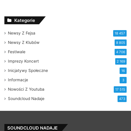
Kategorie
Newsy Z Fejsa
18 457
Newsy Z Klubów
8 805
Festiwale
4 706
Imprezy Koncert
2 169
Inicjatywy Społeczne
16
Informacje
3
Nowości Z Youtuba
17 515
Soundcloud Nadaje
473
SOUNDCLOUD NADAJE