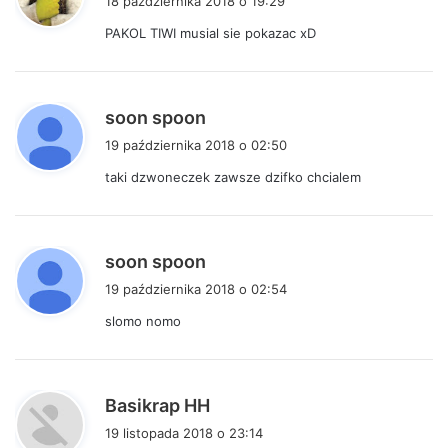
18 października 2018 o 19:29
s
PAKOL TIWI musial sie pokazac xD
z
e
:
p
soon spoon
i
19 października 2018 o 02:50
s
taki dzwoneczek zawsze dzifko chcialem
z
e
:
p
soon spoon
i
19 października 2018 o 02:54
s
slomo nomo
z
e
:
p
Basikrap HH
i
19 listopada 2018 o 23:14
s