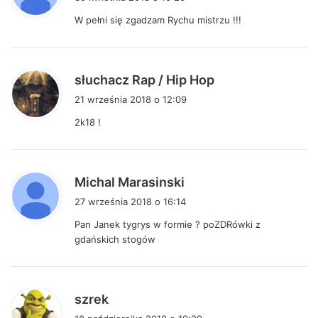
s
W pełni się zgadzam Rychu mistrzu !!!
z
e
:
p
słuchacz Rap / Hip Hop
i
21 września 2018 o 12:09
s
2k18 !
z
e
:
p
Michal Marasinski
i
27 września 2018 o 16:14
s
Pan Janek tygrys w formie ? poZDRówki z
z
gdańskich stogów
e
:
p
szrek
i