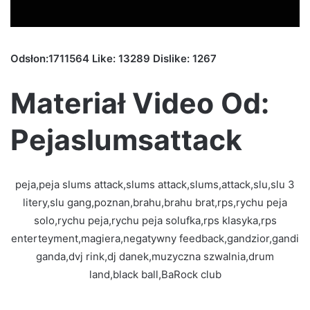
Odsłon:1711564 Like: 13289 Dislike: 1267
Materiał Video Od:
Pejaslumsattack
peja,peja slums attack,slums attack,slums,attack,slu,slu 3
litery,slu gang,poznan,brahu,brahu brat,rps,rychu peja
solo,rychu peja,rychu peja solufka,rps klasyka,rps
enterteyment,magiera,negatywny feedback,gandzior,gandi
ganda,dvj rink,dj danek,muzyczna szwalnia,drum
land,black ball,BaRock club