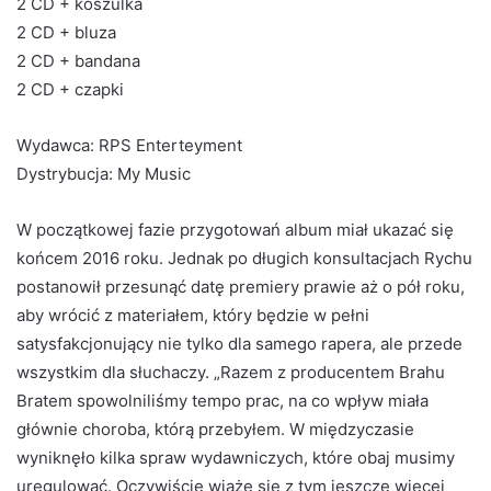
2 CD + koszulka
2 CD + bluza
2 CD + bandana
2 CD + czapki
Wydawca: RPS Enterteyment
Dystrybucja: My Music
W początkowej fazie przygotowań album miał ukazać się
końcem 2016 roku. Jednak po długich konsultacjach Rychu
postanowił przesunąć datę premiery prawie aż o pół roku,
aby wrócić z materiałem, który będzie w pełni
satysfakcjonujący nie tylko dla samego rapera, ale przede
wszystkim dla słuchaczy. „Razem z producentem Brahu
Bratem spowolniliśmy tempo prac, na co wpływ miała
głównie choroba, którą przebyłem. W międzyczasie
wyniknęło kilka spraw wydawniczych, które obaj musimy
uregulować. Oczywiście wiąże się z tym jeszcze więcej