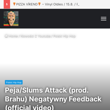
PIZZA VÍKEND
– Vinyl Oldies / 15.8. / Rokáč Jablunkov
M
Home
/
Nowości Z Youtuba
/
Polski Hip Hop
Polski Hip Hop
Peja/Slums Attack (prod.
Brahu) Negatywny Feedback
(official video)