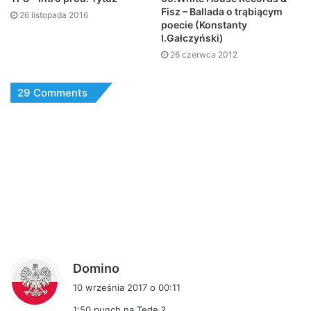
Fisz – Ballada o trąbiącym
26 listopada 2016
poecie (Konstanty
I.Gałczyński)
26 czerwca 2012
29 Comments
p
Domino
i
10 września 2017 o 00:11
s
1:50
punch na Tede ?