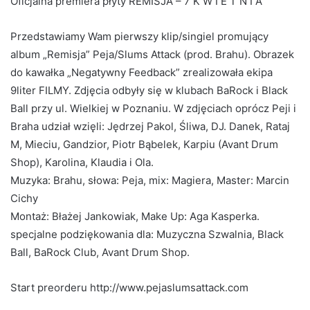
Oficjalna premiera płyty REMISJA – 7 K W I E T N I A
Przedstawiamy Wam pierwszy klip/singiel promujący
album „Remisja” Peja/Slums Attack (prod. Brahu). Obrazek
do kawałka „Negatywny Feedback” zrealizowała ekipa
9liter FILMY. Zdjęcia odbyły się w klubach BaRock i Black
Ball przy ul. Wielkiej w Poznaniu. W zdjęciach oprócz Peji i
Braha udział wzięli: Jędrzej Pakol, Śliwa, DJ. Danek, Rataj
M, Mieciu, Gandzior, Piotr Bąbelek, Karpiu (Avant Drum
Shop), Karolina, Klaudia i Ola.
Muzyka: Brahu, słowa: Peja, mix: Magiera, Master: Marcin
Cichy
Montaż: Błażej Jankowiak, Make Up: Aga Kasperka.
specjalne podziękowania dla: Muzyczna Szwalnia, Black
Ball, BaRock Club, Avant Drum Shop.
Start preorderu http://www.pejaslumsattack.com