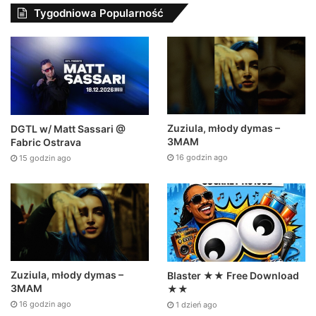
Tygodniowa Popularność
Zuziula, młody dymas –
DGTL w/ Matt Sassari @
3MAM
Fabric Ostrava
16 godzin ago
15 godzin ago
Zuziula, młody dymas –
Blaster ★★ Free Download
3MAM
★★
16 godzin ago
1 dzień ago