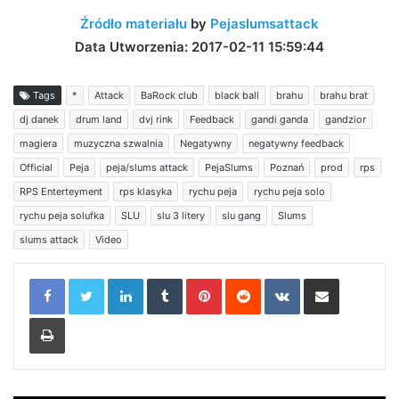
Źródło materiału
by
Pejaslumsattack
Data Utworzenia: 2017-02-11 15:59:44
Tags
*
Attack
BaRock club
black ball
brahu
brahu brat
dj danek
drum land
dvj rink
Feedback
gandi ganda
gandzior
magiera
muzyczna szwalnia
Negatywny
negatywny feedback
Official
Peja
peja/slums attack
PejaSlums
Poznań
prod
rps
RPS Enterteyment
rps klasyka
rychu peja
rychu peja solo
rychu peja solufka
SLU
slu 3 litery
slu gang
Slums
slums attack
Video
LinkedIn
Tumblr
Pinterest
Reddit
VKontakte
Share via Email
Print