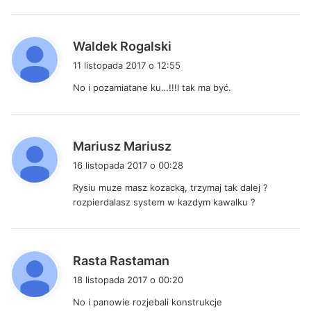
e
:
p
Waldek Rogalski
i
11 listopada 2017 o 12:55
s
No i pozamiatane ku…!!!I tak ma być.
z
e
:
p
Mariusz Mariusz
i
16 listopada 2017 o 00:28
s
Rysiu muze masz kozacką, trzymaj tak dalej ?
z
rozpierdalasz system w kazdym kawalku ?
e
:
p
Rasta Rastaman
i
18 listopada 2017 o 00:20
s
No i panowie rozjebali konstrukcje
z