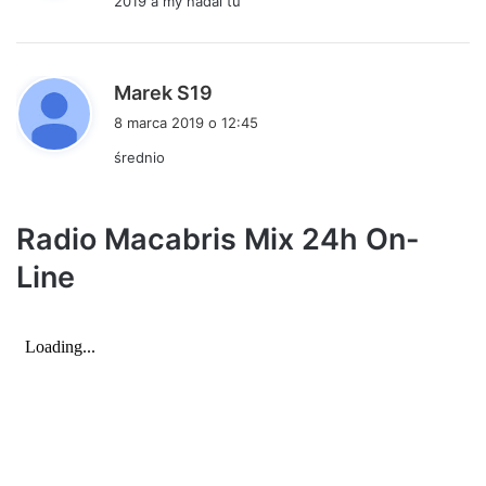
2019 a my nadal tu
z
e
:
p
Marek S19
i
8 marca 2019 o 12:45
s
średnio
z
e
:
Radio Macabris Mix 24h On-
Line