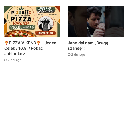
Jano dał nam „Drugą
PIZZA VÍKEND
– Jeden
szansę”!
Celek / 16.8. / Rokáč
Jablunkov
2 dni ago
2 dni ago