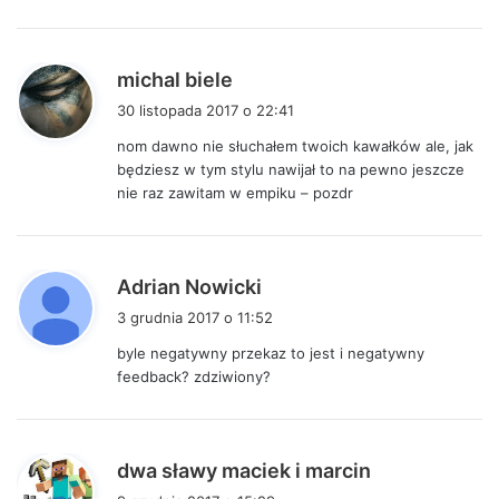
e
:
p
michal biele
i
30 listopada 2017 o 22:41
s
nom dawno nie słuchałem twoich kawałków ale, jak
z
będziesz w tym stylu nawijał to na pewno jeszcze
e
nie raz zawitam w empiku – pozdr
:
p
Adrian Nowicki
i
3 grudnia 2017 o 11:52
s
byle negatywny przekaz to jest i negatywny
z
feedback? zdziwiony?
e
:
p
dwa sławy maciek i marcin
i