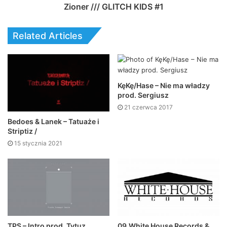
Zioner /// GLITCH KIDS #1
Related Articles
KęKę/Hase – Nie ma władzy
prod. Sergiusz
21 czerwca 2017
Bedoes & Lanek – Tatuaże i
Striptiz /
15 stycznia 2021
TPS – Intro prod. Tytuz
09.White House Records &