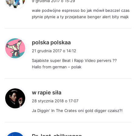
9 grudnia 2017 o 15:29
s
wale podwójne espresso bo jak mówił bezczel czas
z
płynie płynie a ty przejebane benger alert bity majk
e
:
p
polska polskaa
i
21 grudnia 2017 o 14:12
s
Sajabiste super Beat i Rapp Video pervers ??
z
Hallo from german – polak
e
:
p
w rapie siła
i
28 stycznia 2018 o 17:07
s
Ja Diggin' In The Crates oni gold digger czaisz?!
z
e
:
p