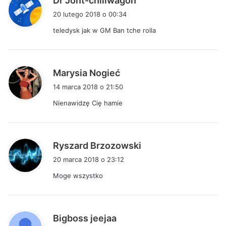
Dr Jont-chillwagon
i
20 lutego 2018 o 00:34
s
teledysk jak w GM Ban tche rolla
z
e
:
p
Marysia Nogieć
i
14 marca 2018 o 21:50
s
Nienawidzę Cię hamie
z
e
:
p
Ryszard Brzozowski
i
20 marca 2018 o 23:12
s
Moge wszystko
z
e
:
p
Bigboss jeejaa