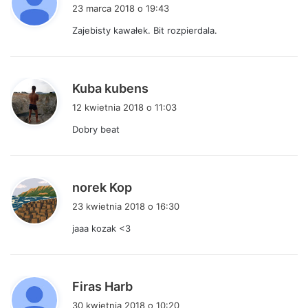
i
23 marca 2018 o 19:43
s
Zajebisty kawałek. Bit rozpierdala.
z
e
:
p
Kuba kubens
i
12 kwietnia 2018 o 11:03
s
Dobry beat
z
e
:
p
norek Kop
i
23 kwietnia 2018 o 16:30
s
jaaa kozak <3
z
e
:
p
Firas Harb
i
30 kwietnia 2018 o 10:20