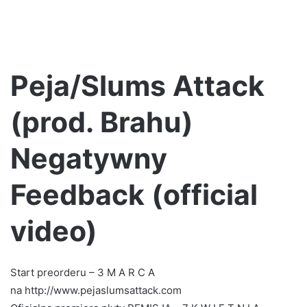
Peja/Slums Attack
(prod. Brahu)
Negatywny
Feedback (official
video)
Start preorderu – 3 M A R C A
na http://www.pejaslumsattack.com