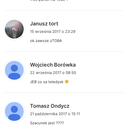
z
e
:
p
Janusz tort
i
15 września 2017 o 23:29
s
ok.zawsze zTOBA
z
e
:
p
Wojciech Borówka
i
22 września 2017 o 08:50
s
JEB co za teledysk
z
e
:
p
Tomasz Ondycz
i
21 października 2017 o 15:11
s
Szacunek jest ????
z