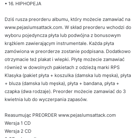
• 16. HIPHOPEJA
Dziś rusza preorderu albumu, który możecie zamawiać na
www.pejaslumsattack.com. W skład preorderu wchodzi do
wyboru pojedyncza płyta lub podwójna z bonusowym
krążkiem zawierającym instrumentale. Każda płyta
zamówiona w preorderze zostanie podpisana. Dodatkowo
otrzymacie też plakat i wlepki. Płytę możecie zamawiać
również w dowolnych pakietach z odzieżą marki RPS
Klasyka (pakiet płyta + koszulka (damska lub męska), płyta
+ bluza (damska lub męska), płyta + bandana, płyta +
czapka (dwa rodzaje). Preorder możecie zamawiać do 3
kwietnia lub do wyczerpania zapasów.
Reasumując PREORDER www.pejaslumsattack.com
Wersja 1 CD
Wersja 2 CD