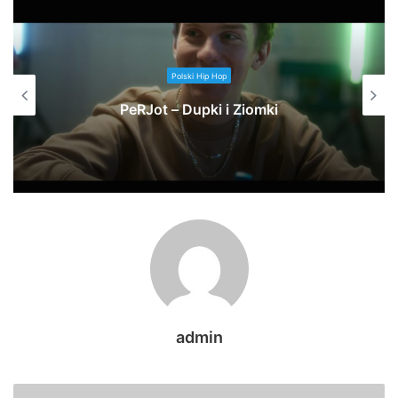
Polski Hip Hop
PeRJot – Dupki i Ziomki
admin