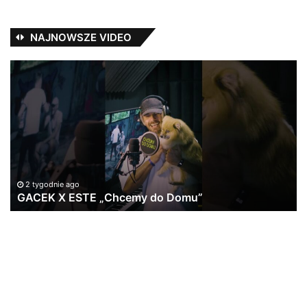
NAJNOWSZE VIDEO
GACEK
Os
X
–
ESTE
N
„Chcemy
SP
do
fe
Domu”
Ka
St
#l
2 tygodnie ago
GACEK X ESTE „Chcemy do Domu”