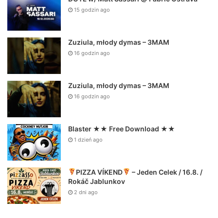
15 godzin ago
Zuziula, młody dymas – 3MAM
16 godzin ago
Zuziula, młody dymas – 3MAM
16 godzin ago
Blaster ★★ Free Download ★★
1 dzień ago
PIZZA VÍKEND
– Jeden Celek / 16.8. /
Rokáč Jablunkov
2 dni ago