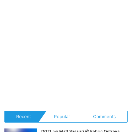
Recent
Popular
Comments
DGTL w/ Matt Sassari @ Fabric Ostrava