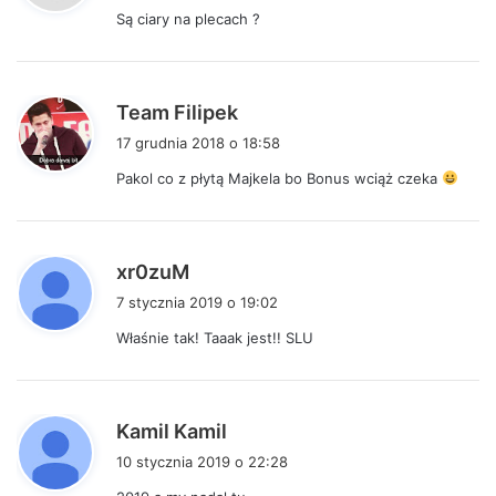
Są ciary na plecach ?
z
e
:
p
Team Filipek
i
17 grudnia 2018 o 18:58
s
Pakol co z płytą Majkela bo Bonus wciąż czeka
z
e
:
p
xr0zuM
i
7 stycznia 2019 o 19:02
s
Właśnie tak! Taaak jest!! SLU
z
e
:
p
Kamil Kamil
i
10 stycznia 2019 o 22:28
s