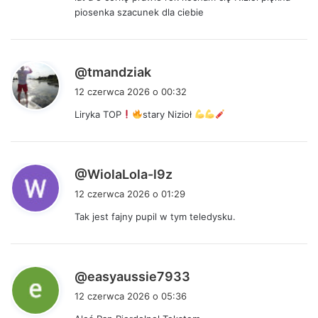
e
piosenka szacunek dla ciebie
:
p
@tmandziak
i
12 czerwca 2026 o 00:32
s
Liryka TOP
stary Nizioł
z
e
:
p
@WiolaLola-l9z
i
12 czerwca 2026 o 01:29
s
Tak jest fajny pupil w tym teledysku.
z
e
:
p
@easyaussie7933
i
12 czerwca 2026 o 05:36
s