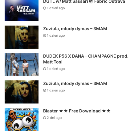
DGTL w/ Matt Sassari @ Fabric Ostrava
1 dzień ago
Zuziula, młody dymas – 3MAM
1 dzień ago
DUDEK P56 X DANA – CHAMPAGNE prod.
Matt Tosi
1 dzień ago
Zuziula, młody dymas – 3MAM
1 dzień ago
Blaster ★★ Free Download ★★
2 dni ago