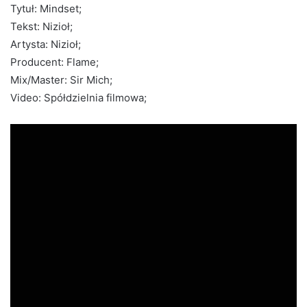
Tytuł: Mindset;
Tekst: Nizioł;
Artysta: Nizioł;
Producent: Flame;
Mix/Master: Sir Mich;
Video: Spółdzielnia filmowa;