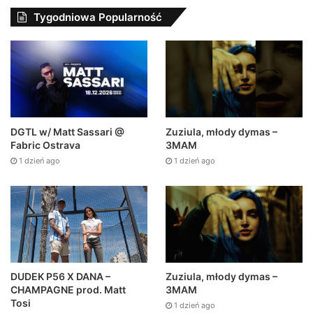
Tygodniowa Popularność
Zuziula, młody dymas –
DGTL w/ Matt Sassari @
3MAM
Fabric Ostrava
1 dzień ago
1 dzień ago
DUDEK P56 X DANA –
Zuziula, młody dymas –
CHAMPAGNE prod. Matt
3MAM
Tosi
1 dzień ago