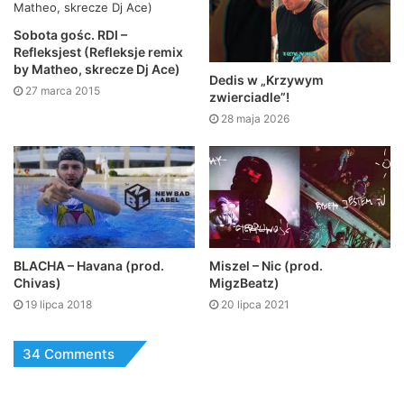
Sobota gośc. RDI –
Refleksjest (Refleksje remix
by Matheo, skrecze Dj Ace)
Dedis w „Krzywym
27 marca 2015
zwierciadle”!
28 maja 2026
BLACHA – Havana (prod.
Miszel – Nic (prod.
Chivas)
MigzBeatz)
19 lipca 2018
20 lipca 2021
34 Comments