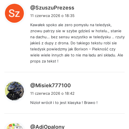
p
@SzuszuPrezess
i
11 czerwca 2026 o 18:35
s
Kawałek spoko ale zero pomysłu na teledysk,
z
znowu patrzy sie w szybe gdzieś w hotelu., stanie
e
na dachu… bez sensu wszystko w teledysku .. rzuty
:
jakieś z dupy z drona. Do takiego tekstu robi sie
teledysk powiedzmy jak Borixon – Piekność czy
wiele wiele innych ale to nie ma ładu ani składu. Ale
props za tekst !
p
@Misiek777100
i
11 czerwca 2026 o 18:42
s
Nizioł wrócił i to jest klasyka ! Brawo !
z
e
:
p
@AdiOpalony