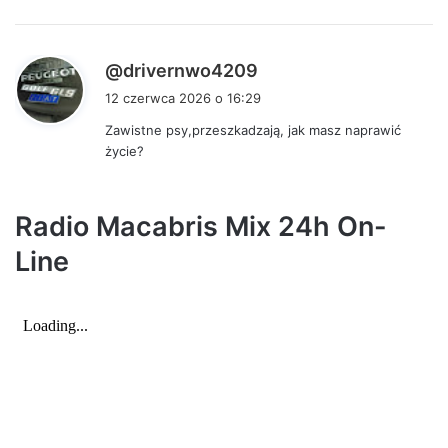
e
:
p
@drivernwo4209
i
12 czerwca 2026 o 16:29
s
Zawistne psy,przeszkadzają, jak masz naprawić
z
życie?
e
:
Radio Macabris Mix 24h On-
Line