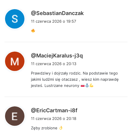
:
p
@SebastianDanczak
i
11 czerwca 2026 o 19:57
s
z
e
:
p
@MaciejKaralus-j3q
i
11 czerwca 2026 o 20:13
s
Prawdziwy i dojrzały rodzic. Na podstawie tego
z
jakimi ludźmi się otaczasz , wiesz kim naprawdę
e
jesteś. Lustrzane neurony
:
p
@EricCartman-i8f
i
11 czerwca 2026 o 20:18
s
Zęby zrobione
z