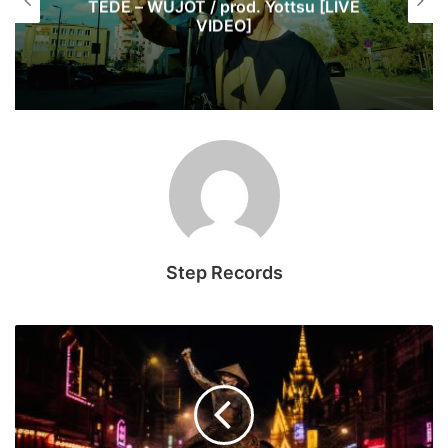
[LIVE
Jak Pawbeats wspomina początki
branży? | 20 lat Step Records
Step Records