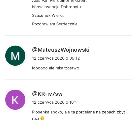
Aleś Pan Pierdolnoł Tekstem.
z
Konsekwencje Dobrobytu.
e
Szacunek Wielki.
:
Pozdrawiam Serdecznie.
p
@MateuszWojnowski
i
12 czerwca 2026 o 09:12
s
łoooooo ale mistrzostwo
z
e
:
p
@KR-iv7sw
i
12 czerwca 2026 o 10:11
s
Piosenka spoko, ale ta porcelana na zębach zbyt
z
razi
e
: