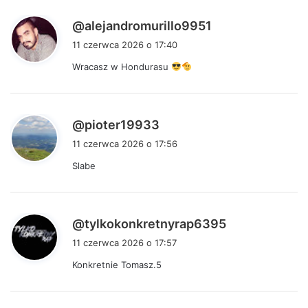
:
p
@alejandromurillo9951
i
11 czerwca 2026 o 17:40
s
Wracasz w Hondurasu
z
e
:
p
@pioter19933
i
11 czerwca 2026 o 17:56
s
Slabe
z
e
:
p
@tylkokonkretnyrap6395
i
11 czerwca 2026 o 17:57
s
Konkretnie Tomasz.5
z
e
: