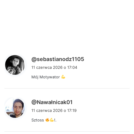
p
@sebastianodz1105
i
11 czerwca 2026 o 17:04
s
Mój Motywator
z
e
:
p
@Nawałnicak01
i
11 czerwca 2026 o 17:19
s
Sztoss
!.
z
e