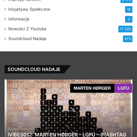
Inicjatywy Społeczne
16
Informacje
3
Nowości Z Youtuba
17 520
Soundcloud Nadaje
473
SOUNDCLOUD NADAJE
Krafty:Chali
F
BBC
–
Radio
A
6
P
Session
M
G
30 listopada 2017