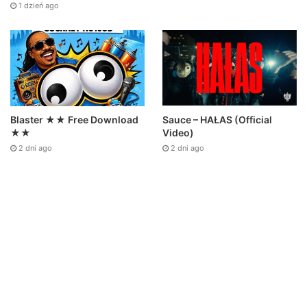
1 dzień ago
Sauce – HAŁAS (Official
Blaster ★★ Free Download
Video)
★★
2 dni ago
2 dni ago