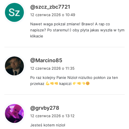
p
@szcz_zbc7721
i
12 czerwca 2026 o 10:49
s
Nawet waga pokzal zmiane! Brawo! A rap co
z
napisze? Po staremu!:) oby plyta jakas wyszła w tym
e
klikacie
:
p
@Marcino85
i
12 czerwca 2026 o 11:35
s
Po raz kolejny Panie Nizioł niziutko pokłon za ten
z
przekaz
kapiczi
e
:
p
@grvby278
i
12 czerwca 2026 o 13:12
s
Jesteś kotem nizioł
z