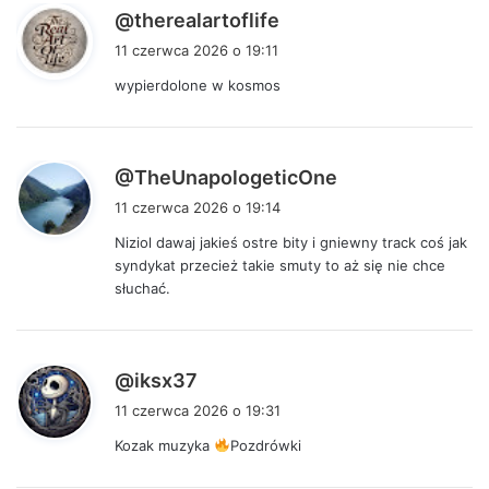
p
@therealartoflife
i
11 czerwca 2026 o 19:11
s
wypierdolone w kosmos
z
e
:
p
@TheUnapologeticOne
i
11 czerwca 2026 o 19:14
s
Niziol dawaj jakieś ostre bity i gniewny track coś jak
z
syndykat przecież takie smuty to aż się nie chce
e
słuchać.
:
p
@iksx37
i
11 czerwca 2026 o 19:31
s
Kozak muzyka
Pozdrówki
z
e