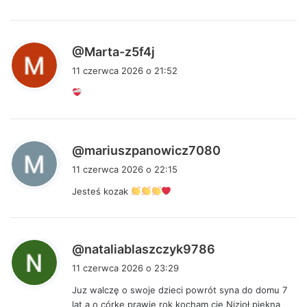
:
p
@Marta-z5f4j
i
11 czerwca 2026 o 21:52
s
z
e
:
p
@mariuszpanowicz7080
i
11 czerwca 2026 o 22:15
s
Jesteś kozak
z
e
:
p
@nataliablaszczyk9786
i
11 czerwca 2026 o 23:29
s
Juz walczę o swoje dzieci powrót syna do domu 7
z
lat a o córkę prawie rok kocham cię Nizioł piękna