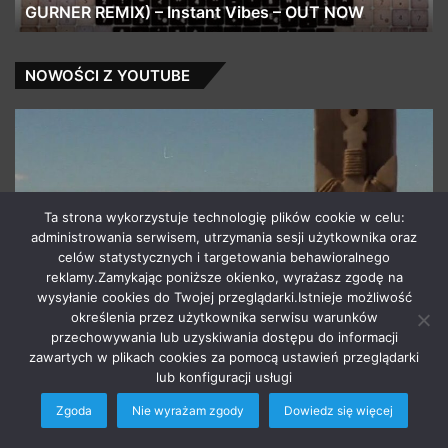
Krafty:Chali BBC Radio 6 Session
NOWOŚCI Z YOUTUBE
Dudek
P56
–
Best
Friend
Ta strona wykorzystuje technologię plików cookie w celu:
prod.Czaha/Matt
administrowania serwisem, utrzymania sesji użytkownika oraz
Tossi
celów statystycznych i targetowania behawioralnego
reklamy.Zamykając poniższe okienko, wyrażasz zgodę na
14 lutego 2026
wysyłanie cookies do Twojej przeglądarki.Istnieje możliwość
Dudek P56 – Best Friend prod.Czaha/Matt Tossi
określenia przez użytkownika serwisu warunków
przechowywania lub uzyskiwania dostępu do informacji
zawartych w plikach cookies za pomocą ustawień przeglądarki
NEWSY Z FEJSA
lub konfiguracji usługi
Zgoda
Nie wyrażam zgody
Dowiedz się więcej
JUTRO
KLIP!
Facebook
Twitter
WhatsApp
Telegram