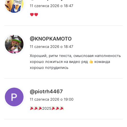
i
11 czerwca 2026 o 18:47
s
z
e
:
p
@KNOPKAMOTO
i
11 czerwca 2026 o 18:47
s
Хороший, ритм текста, смыслоаая наполненость
z
хорошо ложиться на видео ряд
команда
e
хорошо потрудились
:
p
@piotrh4467
i
11 czerwca 2026 o 19:00
s
2025
z
e
: