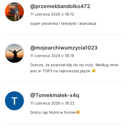
p
@przemekbandolko472
i
11 czerwca 2026 o 18:12
s
super piosenka i teledysk i aranzacja
z
e
:
p
@mojearchiwumzycia1023
i
11 czerwca 2026 o 18:19
s
Dobrze, że powstał klip do tej nuty. Według mnie
z
jest w TOP3 na najnowszej płycie
e
:
p
@Tomekmalek-x4q
i
11 czerwca 2026 o 18:22
s
Dobry rap Nizioł w formie
z
e
: