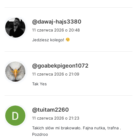
e
:
p
@dawaj-hajs3380
i
11 czerwca 2026 o 20:48
s
Jedziesz kolego!
z
e
:
p
@goabekpigeon1072
i
11 czerwca 2026 o 21:09
s
Tak Yes
z
e
:
p
@tuitam2260
i
11 czerwca 2026 o 21:23
s
Takich słów mi brakowało. Fajna nutka, trafna .
z
Pozdroo
e