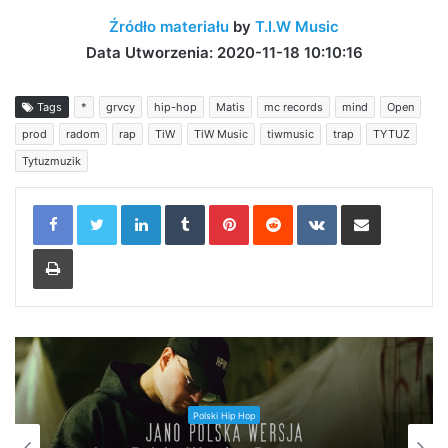
Źródło materiału
by
T.I.W Music
Data Utworzenia: 2020-11-18 10:10:16
Tags
*
grvcy
hip-hop
Matis
mc records
mind
Open
prod
radom
rap
TiW
TiW Music
tiwmusic
trap
TYTUZ
Tytuzmuzik
LinkedIn
Tumblr
Pinterest
Reddit
VKontakte
Share via Email
Print
Polski Hip Hop