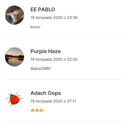
p
EE PABLO
i
18 listopada 2020 o 23:39
s
kocur
z
e
:
p
Purple Haze
i
19 listopada 2020 o 02:00
s
MatisOWR?
z
e
:
p
Adach Oops
i
19 listopada 2020 o 07:11
s
z
e
: