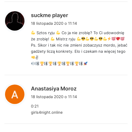
:
p
suckme player
i
18 listopada 2020 o 11:14
s
Sztos ryju
Co ja nie zrobię? To Ci udowodnię
z
że zrobię!
Mistrz ryju
e
Ps. Sikor i tak nic nie zmieni zobaczysz mordo, jebać
:
gadżety liczą konkrety. Elo i czekam na więcej tego
✌
p
Anastasiya Moroz
i
18 listopada 2020 o 11:14
s
0:21
z
girls4night.online
e
: