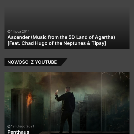
the
★
5D
Fr
Land
Do
of
★
Agartha)
1 lipca 2014
[Feat.
Ascender (Music from the 5D Land of Agartha)
Chad
[Feat. Chad Hugo of the Neptunes & Tipsy]
Hugo
of
the
NOWOŚCI Z YOUTUBE
Neptunes
&
Penthaus
TR
Tipsy]
L.
Fe
BO
T
K
–
K
19 lutego 2021
Penthaus