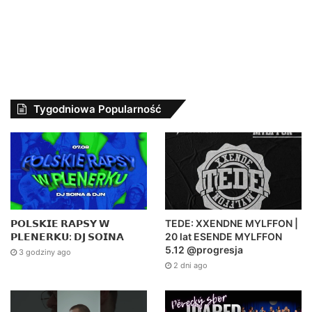
Tygodniowa Popularność
𝗣𝗢𝗟𝗦𝗞𝗜𝗘 𝗥𝗔𝗣𝗦𝗬 𝗪
TEDE: XXENDNE MYLFFON |
𝗣𝗟𝗘𝗡𝗘𝗥𝗞𝗨: 𝗗𝗝 𝗦𝗢𝗜𝗡𝗔
20 lat ESENDE MYLFFON
5.12 @progresja
3 godziny ago
2 dni ago