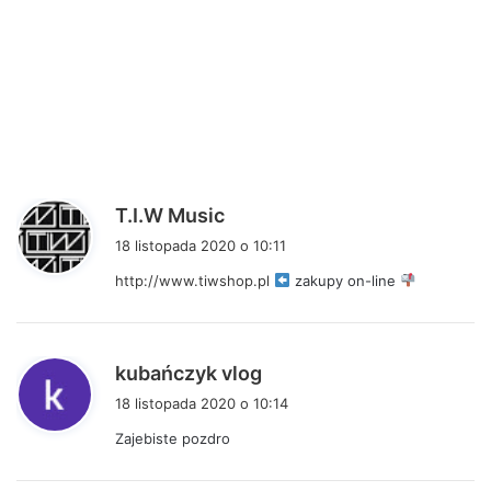
p
T.I.W Music
i
18 listopada 2020 o 10:11
s
http://www.tiwshop.pl
zakupy on-line
z
e
:
p
kubańczyk vlog
i
18 listopada 2020 o 10:14
s
Zajebiste pozdro
z
e