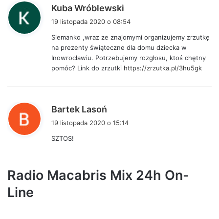
p
Kuba Wróblewski
i
19 listopada 2020 o 08:54
s
Siemanko ,wraz ze znajomymi organizujemy zrzutkę
z
na prezenty świąteczne dla domu dziecka w
e
Inowrocławiu. Potrzebujemy rozgłosu, ktoś chętny
:
pomóc? Link do zrzutki
https://zrzutka.pl/3hu5gk
p
Bartek Lasoń
i
19 listopada 2020 o 15:14
s
SZTOS!
z
e
:
Radio Macabris Mix 24h On-
Line