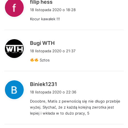
p
filip hess
i
18 listopada 2020 o 18:28
s
Kocur kawałek !!!
z
e
:
p
Bugi WTH
i
18 listopada 2020 o 21:37
s
Sztos
z
e
:
p
Biniek1231
i
18 listopada 2020 o 22:36
s
Dooobre, Matis z pewnością się nie długo przebije
z
wyżej. Słychać, że z każdą kolejną zwrotka jest
e
lepiej i wkłada w to dużo pracy, 5
: