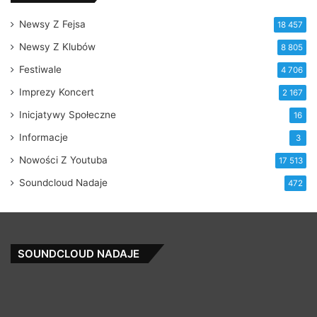
Newsy Z Fejsa
18 457
Newsy Z Klubów
8 805
Festiwale
4 706
Imprezy Koncert
2 167
Inicjatywy Społeczne
16
Informacje
3
Nowości Z Youtuba
17 513
Soundcloud Nadaje
472
SOUNDCLOUD NADAJE
Ascender
Re
(Music
Pe
from
Re