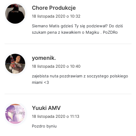
p
Chore Produkcje
i
18 listopada 2020 o 10:32
s
Siemano Matis gdzieś Ty się podziewał? Do dziś
z
szukam pena z kawałkiem o Magiku . PoZDRo
e
:
p
yomenik.
i
18 listopada 2020 o 10:40
s
zajebista nuta pozdrawiam z soczystego polskiego
z
miami <3
e
:
p
Yuuki AMV
i
18 listopada 2020 o 11:13
s
Pozdro byniu
z
e