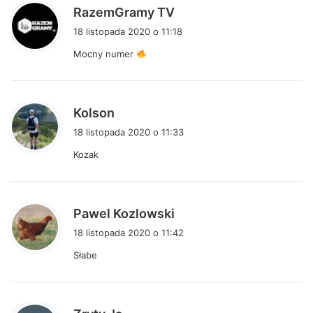
p
RazemGramy TV
i
18 listopada 2020 o 11:18
s
Mocny numer
z
e
:
p
Kolson
i
18 listopada 2020 o 11:33
s
Kozak
z
e
:
p
Pawel Kozlowski
i
18 listopada 2020 o 11:42
s
Słabe
z
e
:
p