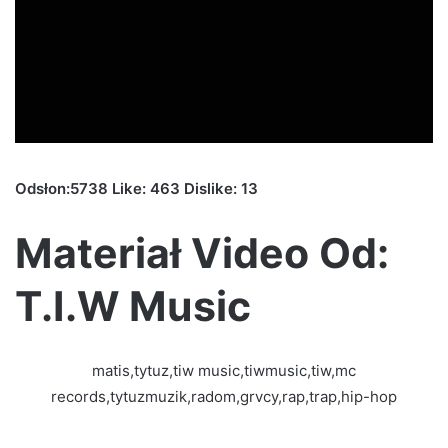
Odsłon:5738 Like: 463 Dislike: 13
Materiał Video Od:
T.I.W Music
matis,tytuz,tiw music,tiwmusic,tiw,mc
records,tytuzmuzik,radom,grvcy,rap,trap,hip-hop