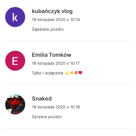
:
p
kubańczyk vlog
i
18 listopada 2020 o 10:14
s
Zajebiste pozdro
z
e
:
p
Emilia Tomków
i
18 listopada 2020 o 10:17
s
Tylko i wyłącznie
z
e
:
p
Snaked
i
18 listopada 2020 o 10:18
s
Szczere pozdro
z
e
: