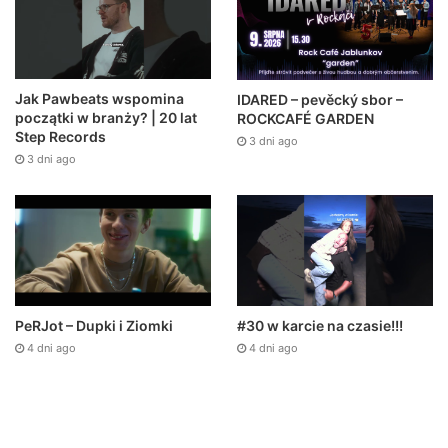
Jak Pawbeats wspomina
IDARED – pevěcký sbor –
początki w branży? | 20 lat
ROCKCAFÉ GARDEN
Step Records
3 dni ago
3 dni ago
PeRJot – Dupki i Ziomki
#30 w karcie na czasie!!!
4 dni ago
4 dni ago