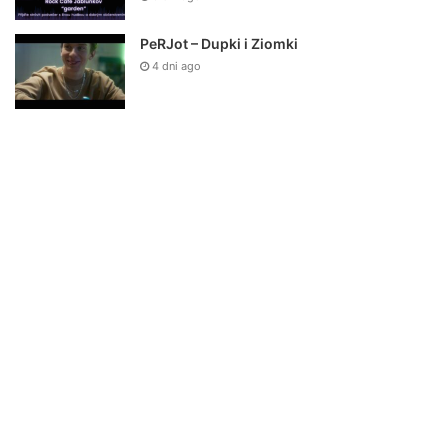
PeRJot – Dupki i Ziomki
4 dni ago