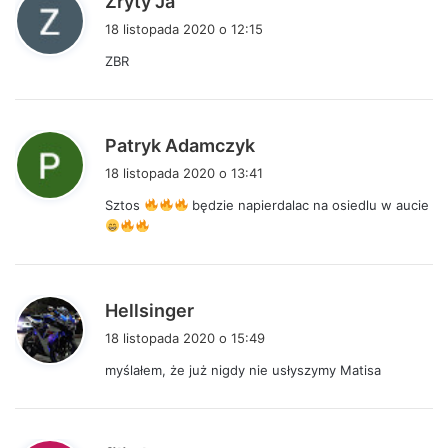
Zryty Ja
i
18 listopada 2020 o 12:15
s
ZBR
z
e
:
p
Patryk Adamczyk
i
18 listopada 2020 o 13:41
s
Sztos
będzie napierdalac na osiedlu w aucie
z
e
:
p
Hellsinger
i
18 listopada 2020 o 15:49
s
myślałem, że już nigdy nie usłyszymy Matisa
z
e
: