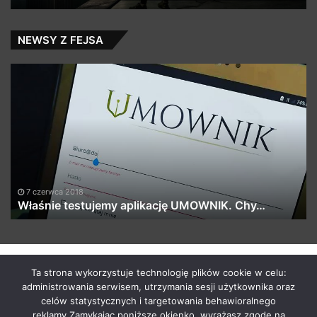
NEWSY Z FEJSA
Właśnie
Ża
testujemy
–
aplikację
Sk
UMOWNIK.
Nr
Chy…
00
7 czerwca 2018
Właśnie testujemy aplikację UMOWNIK. Chy…
by macabrismix 2019
Ta strona wykorzystuje technologię plików cookie w celu:
administrowania serwisem, utrzymania sesji użytkownika oraz
Pranie Tapicerki /
Myjnia Samochodowa
/
Who is the killer
celów statystycznych i targetowania behawioralnego
/
Hosting Stron WWW Racibórz
/
Przewozy Międzynarodowe
/
reklamy.Zamykając poniższe okienko, wyrażasz zgodę na