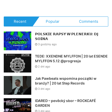
Recent
Popular
Comments
𝗣𝗢𝗟𝗦𝗞𝗜𝗘 𝗥𝗔𝗣𝗦𝗬 𝗪 𝗣𝗟𝗘𝗡𝗘𝗥𝗞𝗨: 𝗗𝗝
𝗦𝗢𝗜𝗡𝗔
3 godziny ago
TEDE: XXENDNE MYLFFON | 20 lat ESENDE
MYLFFON 5.12 @progresja
2 dni ago
Jak Pawbeats wspomina początki w
branży? | 20 lat Step Records
3 dni ago
IDARED – pevěcký sbor – ROCKCAFÉ
GARDEN
3 dni ago