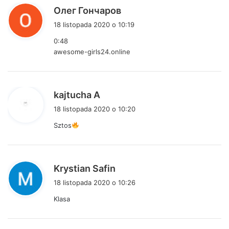
p
Олег Гончаров
i
18 listopada 2020 o 10:19
s
0:48
z
awesome-girls24.online
e
:
p
kajtucha A
i
18 listopada 2020 o 10:20
s
Sztos
z
e
:
p
Krystian Safin
i
18 listopada 2020 o 10:26
s
Klasa
z
e
: