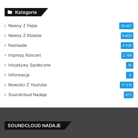
Kategorie
Newsy Z Fejsa
18 457
Newsy Z Klubów
8 805
Festiwale
4 706
Imprezy Koncert
2 168
Inicjatywy Społeczne
16
Informacje
3
Nowości Z Youtuba
17 515
Soundcloud Nadaje
472
SOUNDCLOUD NADAJE