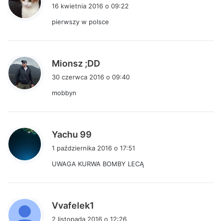
i
16 kwietnia 2016 o 09:22
s
pierwszy w polsce
z
e
:
p
Mionsz ;DD
i
30 czerwca 2016 o 09:40
s
mobbyn
z
e
:
p
Yachu 99
i
1 października 2016 o 17:51
s
UWAGA KURWA BOMBY LECĄ
z
e
:
p
Vvafelek1
i
2 listopada 2016 o 12:26