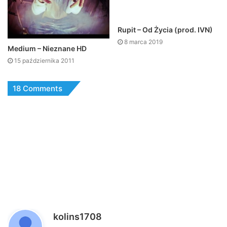
8 marca 2019
Medium – Nieznane HD
15 października 2011
18 Comments
p
kolins1708
i