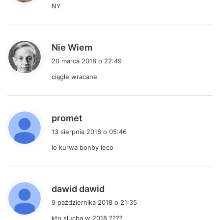
NY
z
e
:
p
Nie Wiem
i
20 marca 2018 o 22:49
s
ciągle wracane
z
e
:
p
promet
i
13 sierpnia 2018 o 05:46
s
lo kurwa bonby leco
z
e
:
p
dawid dawid
i
9 października 2018 o 21:35
s
kto slucha w 2018 ????