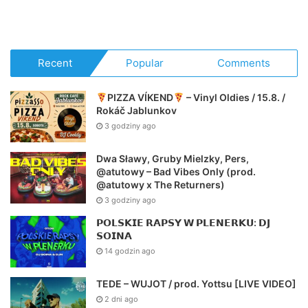
Recent
Popular
Comments
PIZZA VÍKEND
– Vinyl Oldies / 15.8. /
Rokáč Jablunkov
3 godziny ago
Dwa Sławy, Gruby Mielzky, Pers,
@atutowy – Bad Vibes Only (prod.
@atutowy x The Returners)
3 godziny ago
𝗣𝗢𝗟𝗦𝗞𝗜𝗘 𝗥𝗔𝗣𝗦𝗬 𝗪 𝗣𝗟𝗘𝗡𝗘𝗥𝗞𝗨: 𝗗𝗝
𝗦𝗢𝗜𝗡𝗔
14 godzin ago
TEDE – WUJOT / prod. Yottsu [LIVE VIDEO]
2 dni ago