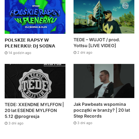
TEDE – WUJOT / prod.
𝗣𝗢𝗟𝗦𝗞𝗜𝗘 𝗥𝗔𝗣𝗦𝗬 𝗪
Yottsu [LIVE VIDEO]
𝗣𝗟𝗘𝗡𝗘𝗥𝗞𝗨: 𝗗𝗝 𝗦𝗢𝗜𝗡𝗔
2 dni ago
14 godzin ago
Jak Pawbeats wspomina
TEDE: XXENDNE MYLFFON |
początki w branży? | 20 lat
20 lat ESENDE MYLFFON
Step Records
5.12 @progresja
3 dni ago
3 dni ago