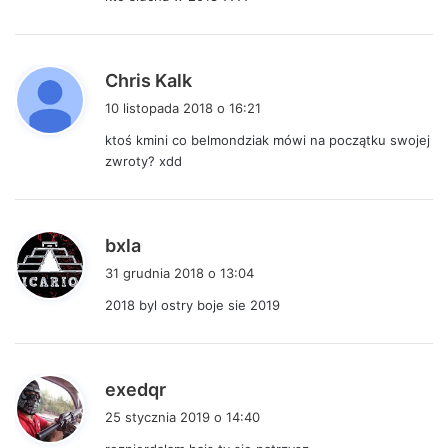
z
e
:
p
Chris Kalk
i
10 listopada 2018 o 16:21
s
ktoś kmini co belmondziak mówi na początku swojej
z
zwroty? xdd
e
:
p
bxla
i
31 grudnia 2018 o 13:04
s
2018 byl ostry boje sie 2019
z
e
:
p
exedqr
i
25 stycznia 2019 o 14:40
s