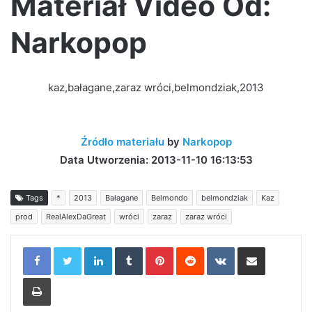
Materiał Video Od:
Narkopop
kaz,bałagane,zaraz wróci,belmondziak,2013
Źródło materiału
by
Narkopop
Data Utworzenia: 2013-11-10 16:13:53
Tags
*
2013
Bałagane
Belmondo
belmondziak
Kaz
prod
RealAlexDaGreat
wróci
zaraz
zaraz wróci
LinkedIn
Tumblr
Pinterest
Reddit
VKontakte
Share via Email
Print