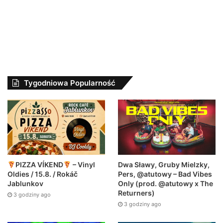
Tygodniowa Popularność
Dwa Sławy, Gruby Mielzky,
PIZZA VÍKEND
– Vinyl
Pers, @atutowy – Bad Vibes
Oldies / 15.8. / Rokáč
Only (prod. @atutowy x The
Jablunkov
Returners)
3 godziny ago
3 godziny ago