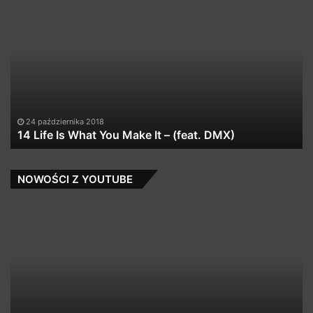
14
W
Life
Tr
Is
★
What
Fr
You
Do
Make
★
It
–
(feat.
24 października 2018
DMX)
14 Life Is What You Make It – (feat. DMX)
NOWOŚCI Z YOUTUBE
7.
W
Matek
S
x
PŁ
Zelo
x
Sobota
–
Być