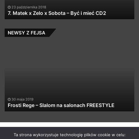
i
23 października 2018
mieć
7. Matek x Zelo x Sobota – Być i mieć CD2
CD2
NEWSY Z FEJSA
Frosti
FT
Rege
S
–
W
Slalom
D6
na
Le
salonach
zj
FREESTYLE
AL
B
30 maja 2019
Frosti Rege – Slalom na salonach FREESTYLE
by macabrismix 2019
Ta strona wykorzystuje technologię plików cookie w celu: