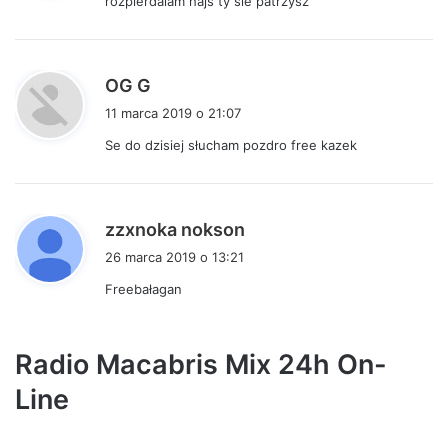
rozpierdalam hajs ty sie patrzysz
z
e
:
p
OG G
i
11 marca 2019 o 21:07
s
Se do dzisiej słucham pozdro free kazek
z
e
:
p
zzxnoka nokson
i
26 marca 2019 o 13:21
s
Freebałagan
z
e
:
Radio Macabris Mix 24h On-
Line