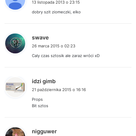
13 listopada 2013 o 23:15
s
dobry szit ziomeczki, elko
z
e
:
p
swave
i
26 marca 2015 o 02:23
s
Caly czas sztosik ale zaraz wróci xD
z
e
:
p
idzi gimb
i
21 października 2015 o 16:16
s
Props
z
Bit sztos
e
:
p
nigguwer