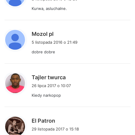
s
Kurwa, asluchalne.
z
e
:
p
Mozol pl
i
5 listopada 2016 o 21:49
s
dobre dobre
z
e
:
p
Tajler twurca
i
26 lipca 2017 o 10:07
s
Kiedy narkopop
z
e
:
p
El Patron
i
29 listopada 2017 o 15:18
s