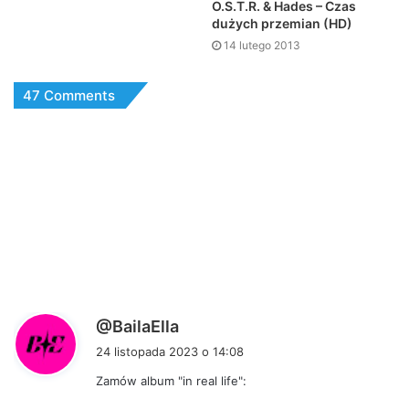
O.S.T.R. & Hades – Czas
dużych przemian (HD)
14 lutego 2013
47 Comments
p
@BailaElla
i
24 listopada 2023 o 14:08
s
Zamów album "in real life":
z
e