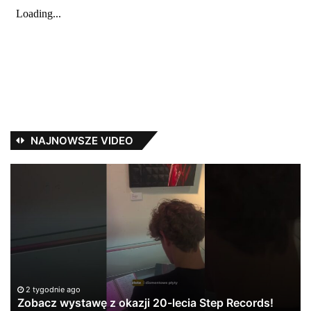
NAJNOWSZE VIDEO
Zobacz
Ja
wystawę
P
z
i
okazji
St
20-
Re
lecia
pr
Step
Records!
e
2 tygodnie ago
Zobacz wystawę z okazji 20-lecia Step Records!