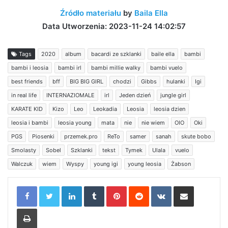
Źródło materiału
by
Baila Ella
Data Utworzenia: 2023-11-24 14:02:57
Tags
2020
album
bacardi ze szklanki
baile ella
bambi
bambi i leosia
bambi irl
bambi millie walky
bambi vuelo
best friends
bff
BIG BIG GIRL
chodzi
Gibbs
hulanki
Igi
in real life
INTERNAZIOMALE
irl
Jeden dzień
jungle girl
KARATE KID
Kizo
Leo
Leokadia
Leosia
leosia dzien
leosia i bambi
leosia young
mata
nie
nie wiem
OIO
Oki
PGS
Piosenki
przemek.pro
ReTo
samer
sanah
skute bobo
Smolasty
Sobel
Szklanki
tekst
Tymek
Ulala
vuelo
Walczuk
wiem
Wyspy
young igi
young leosia
Żabson
LinkedIn
Tumblr
Pinterest
Reddit
VKontakte
Share via Email
Print