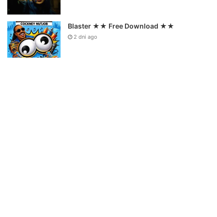
Blaster ★★ Free Download ★★
2 dni ago