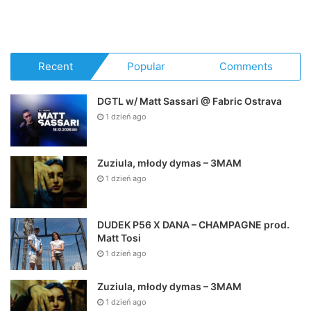
Recent
Popular
Comments
DGTL w/ Matt Sassari @ Fabric Ostrava
1 dzień ago
Zuziula, młody dymas – 3MAM
1 dzień ago
DUDEK P56 X DANA – CHAMPAGNE prod.
Matt Tosi
1 dzień ago
Zuziula, młody dymas – 3MAM
1 dzień ago