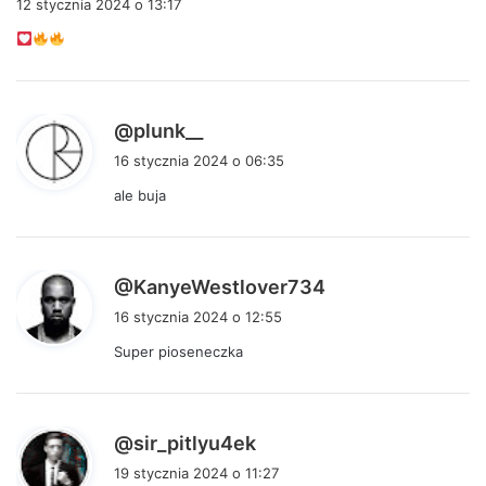
12 stycznia 2024 o 13:17
s
z
e
:
p
@plunk__
i
16 stycznia 2024 o 06:35
s
ale buja
z
e
:
p
@KanyeWestlover734
i
16 stycznia 2024 o 12:55
s
Super pioseneczka
z
e
:
p
@sir_pitlyu4ek
i
19 stycznia 2024 o 11:27