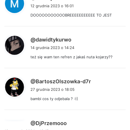
i
12 grudnia 2023 o 16:01
s
DOOOOOOOOOOOBREEEEEEEEEEE TO JEST
z
e
:
p
@dawidtykurwo
i
14 grudnia 2023 o 14:24
s
też się wam ten refren z jakaś nuta kojarzy??
z
e
:
p
@BartoszOlszowka-d7r
i
27 grudnia 2023 o 18:05
s
bambi cos ty odjebala ? :((
z
e
:
p
@DjPrzemooo
i