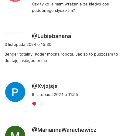
Czy tylko ja mam wrażenie ze kiedys cos
z
podobnego słyszałam?
e
:
p
@Lubiebanana
i
3 listopada 2024 o 15:30
s
Benger totalny. Koder mocna robota. Jak sb to puszczam to
z
dostaję jakiegoś prime
e
:
p
@Xvjzjsjs
i
9 listopada 2024 o 11:55
s
z
e
:
p
@MariannaWarachewicz
i