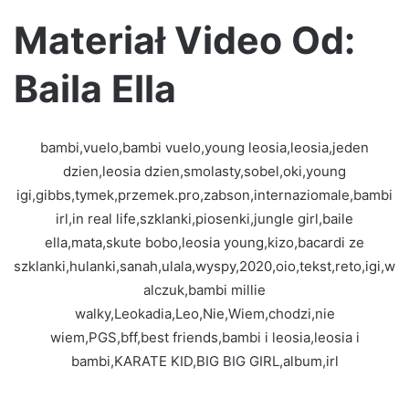
Materiał Video Od:
Baila Ella
bambi,vuelo,bambi vuelo,young leosia,leosia,jeden
dzien,leosia dzien,smolasty,sobel,oki,young
igi,gibbs,tymek,przemek.pro,zabson,internaziomale,bambi
irl,in real life,szklanki,piosenki,jungle girl,baile
ella,mata,skute bobo,leosia young,kizo,bacardi ze
szklanki,hulanki,sanah,ulala,wyspy,2020,oio,tekst,reto,igi,w
alczuk,bambi millie
walky,Leokadia,Leo,Nie,Wiem,chodzi,nie
wiem,PGS,bff,best friends,bambi i leosia,leosia i
bambi,KARATE KID,BIG BIG GIRL,album,irl