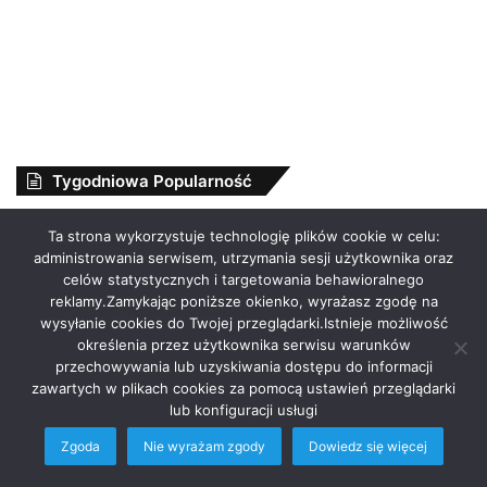
Tygodniowa Popularność
Ta strona wykorzystuje technologię plików cookie w celu:
administrowania serwisem, utrzymania sesji użytkownika oraz
celów statystycznych i targetowania behawioralnego
reklamy.Zamykając poniższe okienko, wyrażasz zgodę na
wysyłanie cookies do Twojej przeglądarki.Istnieje możliwość
określenia przez użytkownika serwisu warunków
Zuziula, młody dymas –
DGTL w/ Matt Sassari @
przechowywania lub uzyskiwania dostępu do informacji
3MAM
Fabric Ostrava
zawartych w plikach cookies za pomocą ustawień przeglądarki
1 dzień ago
1 dzień ago
lub konfiguracji usługi
Zgoda
Nie wyrażam zgody
Dowiedz się więcej
Facebook
Twitter
WhatsApp
Telegram