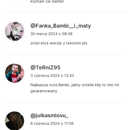
kocham cie bambi!
z
e
:
p
@Fanka_Bambi__i_maty
i
30 marca 2024 o 08:06
s
zrobi ktoś wersje z tekstem pls
z
e
:
p
@TeRniZ95
i
3 czerwca 2024 o 13:43
s
Najlepsza nuta Bambi, jakby zrobiła klip to imo hit
z
gwarantowany
e
:
p
@julkasmlovu_
i
6 czerwca 2024 o 17:06
s