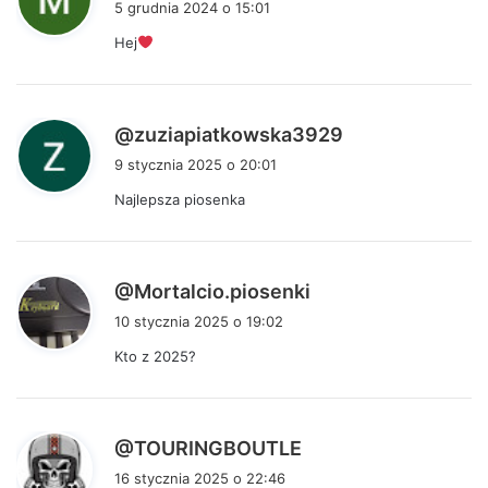
5 grudnia 2024 o 15:01
s
Hej
z
e
:
p
@zuziapiatkowska3929
i
9 stycznia 2025 o 20:01
s
Najlepsza piosenka
z
e
:
p
@Mortalcio.piosenki
i
10 stycznia 2025 o 19:02
s
Kto z 2025?
z
e
:
p
@TOURINGBOUTLE
i
16 stycznia 2025 o 22:46