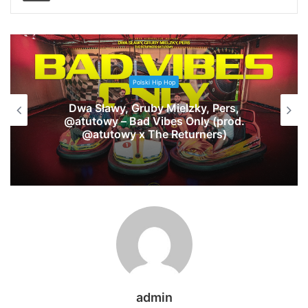
Polski Hip Hop
Dwa Sławy, Gruby Mielzky, Pers,
@atutowy – Bad Vibes Only (prod.
@atutowy x The Returners)
admin