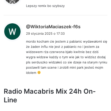
s
Lepszy remix bo szybszy
z
e
:
p
@WiktoriaMaciaszek-f6s
i
29 stycznia 2025 o 17:33
s
mordo kocham cie jestem z pabianic wydawałomi się
z
że żaden influ nie jest z pabianic no i jestem za
e
widzewem rża czerwona bjało kwitnie bez dziś
:
wygra widzew każdy o tym wie jak to widzisz dodaj
pls serduszko widzałeś co sie dzeje na starym rynku
postawili tam scene i zrobili mini park jesteś mojm
idolem
Radio Macabris Mix 24h On-
Line