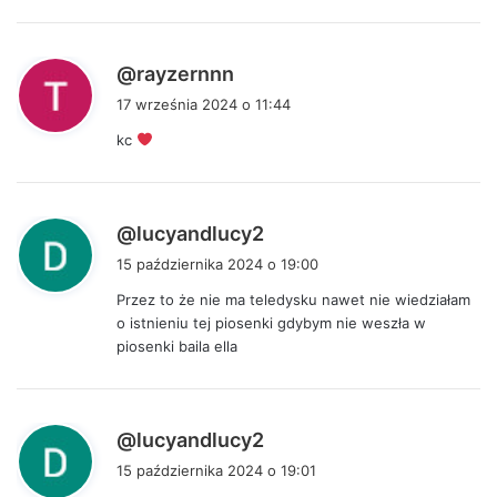
e
:
p
@rayzernnn
i
17 września 2024 o 11:44
s
kc
z
e
:
p
@lucyandlucy2
i
15 października 2024 o 19:00
s
Przez to że nie ma teledysku nawet nie wiedziałam
z
o istnieniu tej piosenki gdybym nie weszła w
e
piosenki baila ella
:
p
@lucyandlucy2
i
15 października 2024 o 19:01
s