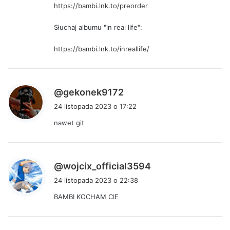
https://bambi.lnk.to/preorder
:
Słuchaj albumu "in real life":
https://bambi.lnk.to/inreallife/
p
@gekonek9172
i
24 listopada 2023 o 17:22
s
nawet git
z
e
:
p
@wojcix_official3594
i
24 listopada 2023 o 22:38
s
BAMBI KOCHAM CIE
z
e
: