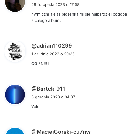
i
29 listopada 2023 o 17:58
s
nwm czm ale ta piosenka mi się najbardziej podoba
z
z całego albumu
e
:
p
@adrian110299
i
1 grudnia 2023 o 20:35
s
OGIEN!!!1
z
e
:
p
@Bartek_911
i
3 grudnia 2023 o 04:37
s
Velo
z
e
:
p
@MaciejGorski-cu7nw