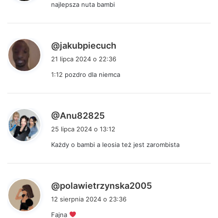
najlepsza nuta bambi
z
e
:
p
@jakubpiecuch
i
21 lipca 2024 o 22:36
s
1:12
pozdro dla niemca
z
e
:
p
@Anu82825
i
25 lipca 2024 o 13:12
s
Każdy o bambi a leosia też jest zarombista
z
e
:
p
@polawietrzynska2005
i
12 sierpnia 2024 o 23:36
s
Fajna
z