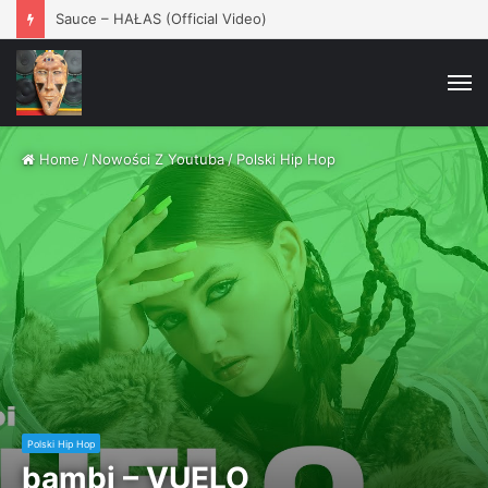
Sauce – HAŁAS (Official Video)
M
Home
/
Nowości Z Youtuba
/
Polski Hip Hop
Polski Hip Hop
bambi – VUELO