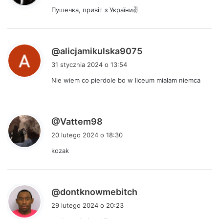
s
Пушечка, привіт з України✌
z
e
:
p
@alicjamikulska9075
i
31 stycznia 2024 o 13:54
s
Nie wiem co pierdole bo w liceum miałam niemca
z
e
:
p
@Vattem98
i
20 lutego 2024 o 18:30
s
kozak
z
e
:
p
@dontknowmebitch
i
29 lutego 2024 o 20:23
s