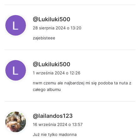
e
:
p
@Lukiluki500
i
28 sierpnia 2024 o 13:20
s
zajebisteee
z
e
:
p
@Lukiluki500
i
1 września 2024 o 12:26
s
nwm czemu ale najbardzej mi się podoba ta nuta z
z
całego albumu
e
:
p
@lailandos123
i
16 września 2024 o 13:57
s
Już nie tylko madonna
z