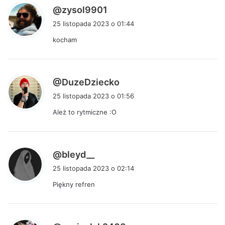
p
@zysol9901
i
25 listopada 2023 o 01:44
s
kocham
z
e
:
p
@DuzeDziecko
i
25 listopada 2023 o 01:56
s
Ależ to rytmiczne :O
z
e
:
p
@bleyd__
i
25 listopada 2023 o 02:14
s
Piękny refren
z
e
:
p