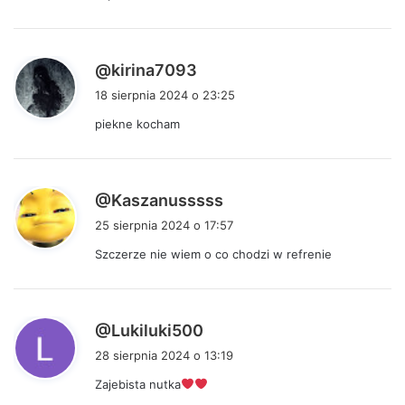
e
:
p
@kirina7093
i
18 sierpnia 2024 o 23:25
s
piekne kocham
z
e
:
p
@Kaszanusssss
i
25 sierpnia 2024 o 17:57
s
Szczerze nie wiem o co chodzi w refrenie
z
e
:
p
@Lukiluki500
i
28 sierpnia 2024 o 13:19
s
Zajebista nutka
z