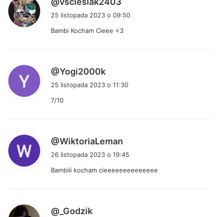
@vscieslak2403
i
25 listopada 2023 o 09:50
s
Bambi Kocham Cieee <3
z
e
:
p
@Yogi2000k
i
25 listopada 2023 o 11:30
s
7/10
z
e
:
p
@WiktoriaLeman
i
26 listopada 2023 o 19:45
s
Bambiii kocham cieeeeeeeeeeeeee
z
e
:
p
@_Godzik