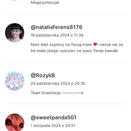
Mega potencjał
z
e
:
p
@nataliaferens8176
i
18 października 2024 o 11:39
s
Mam bilet kupiony na Twoją trase
i ciesze sie ze
z
bd miala okazje uslyszec na zywo Twoje kawalki
e
:
p
@RozykB
i
29 października 2024 o 20:30
s
Team Grawitacja —————–>
z
e
:
p
@sweetpanda501
i
1 listopada 2024 o 20:51
s