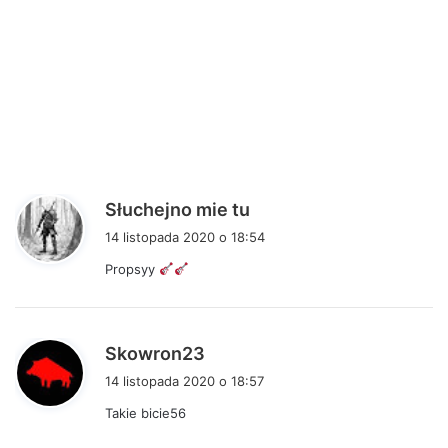
p
Słuchejno mie tu
i
14 listopada 2020 o 18:54
s
Propsyy
z
e
:
p
Skowron23
i
14 listopada 2020 o 18:57
s
Takie bicie56
z
e