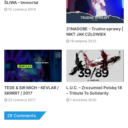
ŚLIWA – Immortal
10 czerwca 2014
21NADOBE – Trudne sprawy |
NIKT JAK CZŁOWIEK
18 sierpnia 2022
TEDE & SIR MICH – KEVLAR /
L.U.C. – Zrozumieć Polskę 18
SKRRRT / 2017
– Tribute To Solidarity
22 czerwca 2017
1 września 2020
29 Comments