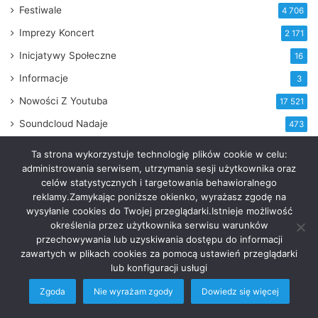
Festiwale
4 706
Imprezy Koncert
2 171
Inicjatywy Społeczne
16
Informacje
3
Nowości Z Youtuba
17 521
Soundcloud Nadaje
473
Ta strona wykorzystuje technologię plików cookie w celu:
administrowania serwisem, utrzymania sesji użytkownika oraz
celów statystycznych i targetowania behawioralnego
SOUNDCLOUD NADAJE
reklamy.Zamykając poniższe okienko, wyrażasz zgodę na
wysyłanie cookies do Twojej przeglądarki.Istnieje możliwość
Isaac
Di
określenia przez użytkownika serwisu warunków
przechowywania lub uzyskiwania dostępu do informacji
Chambers
Di
zawartych w plikach cookies za pomocą ustawień przeglądarki
Feat.
(B
lub konfiguracji usługi
Dub
Mi
Princess
Zgoda
Nie wyrażam zgody
Dowiedz się więcej
–
Move
Facebook
Twitter
WhatsApp
Telegram