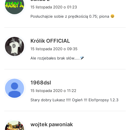
i
15 listopada 2020 o 01:23
s
Posłuchajcie sobie z prędkością 0.75; piona
z
e
:
p
Królik OFFICIAL
i
15 listopada 2020 o 09:35
s
Ale rozjebałes brak słów…..
z
e
:
p
1968dsl
i
15 listopada 2020 o 11:22
s
Stary dobry Łukasz !!!! Ogień !!! Elo!!propsy 1.2.3
z
e
:
p
wojtek pawoniak
i