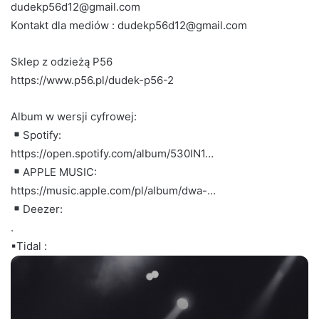
dudekp56d12@gmail.com
Kontakt dla mediów : dudekp56d12@gmail.com
Sklep z odzieżą P56
https://www.p56.pl/dudek-p56-2
Album w wersji cyfrowej:
Spotify:
https://open.spotify.com/album/530IN1…
APPLE MUSIC:
https://music.apple.com/pl/album/dwa-…
Deezer:
.
▪︎Tidal :