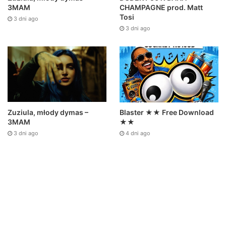
3MAM
CHAMPAGNE prod. Matt
Tosi
3 dni ago
3 dni ago
Zuziula, młody dymas –
Blaster ★★ Free Download
3MAM
★★
3 dni ago
4 dni ago