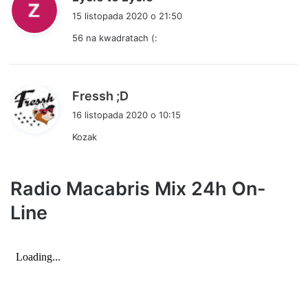
i
15 listopada 2020 o 21:50
s
56 na kwadratach (:
z
e
:
p
Fressh ;D
i
16 listopada 2020 o 10:15
s
Kozak
z
e
:
Radio Macabris Mix 24h On-
Line