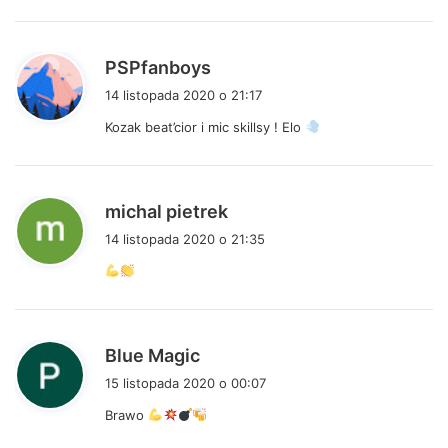
e
:
p
PSPfanboys
i
14 listopada 2020 o 21:17
s
Kozak beat’cior i mic skillsy ! Elo
z
e
:
p
michal pietrek
i
14 listopada 2020 o 21:35
s
z
e
:
p
Blue Magic
i
15 listopada 2020 o 00:07
s
Brawo
z
e