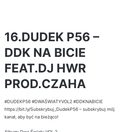
16.DUDEK P56 –
DDK NA BICIE
FEAT.DJ HWR
PROD.CZAHA
#DUDEKP56 #DWAŚWIATYVOL2 #DDKNABICIE
https://bit.ly/Subskrybuj_DudekP56 – subskrybuj mój
kanał, aby być na bieżąco!
Album: Dwa Światy VOL.2