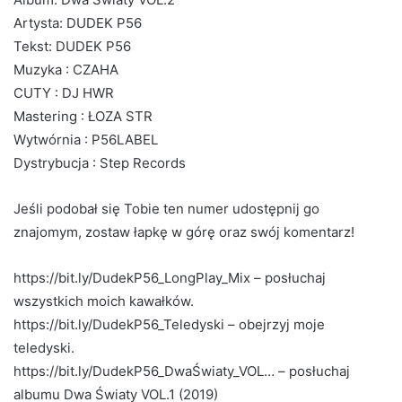
Artysta: DUDEK P56
Tekst: DUDEK P56
Muzyka : CZAHA
CUTY : DJ HWR
Mastering : ŁOZA STR
Wytwórnia : P56LABEL
Dystrybucja : Step Records
Jeśli podobał się Tobie ten numer udostępnij go
znajomym, zostaw łapkę w górę oraz swój komentarz!
https://bit.ly/DudekP56_LongPlay_Mix – posłuchaj
wszystkich moich kawałków.
https://bit.ly/DudekP56_Teledyski – obejrzyj moje
teledyski.
https://bit.ly/DudekP56_DwaŚwiaty_VOL… – posłuchaj
albumu Dwa Światy VOL.1 (2019)