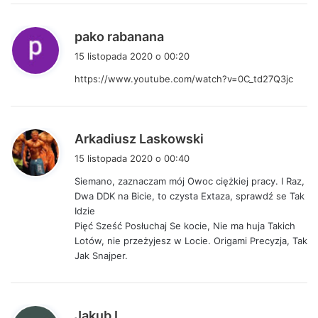
:
p
pako rabanana
i
15 listopada 2020 o 00:20
s
https://www.youtube.com/watch?v=0C_td27Q3jc
z
e
:
p
Arkadiusz Laskowski
i
15 listopada 2020 o 00:40
s
Siemano, zaznaczam mój Owoc ciężkiej pracy. I Raz,
z
Dwa DDK na Bicie, to czysta Extaza, sprawdź se Tak
e
Idzie
:
Pięć Sześć Posłuchaj Se kocie, Nie ma huja Takich
Lotów, nie przeżyjesz w Locie. Origami Precyzja, Tak
Jak Snajper.
p
Jakub L