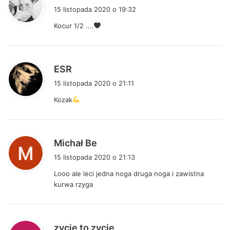
i
15 listopada 2020 o 19:32
s
Kocur 1/2 ….
z
e
:
p
ESR
i
15 listopada 2020 o 21:11
s
Kozak
z
e
:
p
Michał Be
i
15 listopada 2020 o 21:13
s
Looo ale leci jedna noga druga noga i zawistna
z
kurwa rzyga
e
:
p
zycie to zycie