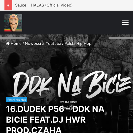
PIZZA VÍKEND
– Jeden Celek / 16.8. / Rokáč Jablunkov
M
Home
/
Nowości Z Youtuba
/
Polski Hip Hop
Polski Hip Hop
16.DUDEK P56 – DDK NA
BICIE FEAT.DJ HWR
PROD.CZAHA