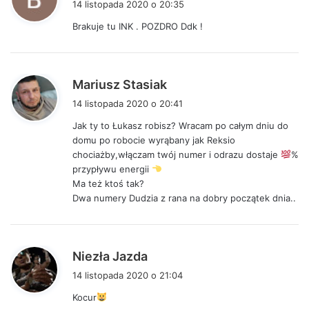
14 listopada 2020 o 20:35
s
Brakuje tu INK . POZDRO Ddk !
z
e
:
p
Mariusz Stasiak
i
14 listopada 2020 o 20:41
s
Jak ty to Łukasz robisz? Wracam po całym dniu do
z
domu po robocie wyrąbany jak Reksio
e
chociażby,włączam twój numer i odrazu dostaje
%
:
przypływu energii
Ma też ktoś tak?
Dwa numery Dudzia z rana na dobry początek dnia..
p
Niezła Jazda
i
14 listopada 2020 o 21:04
s
Kocur
z