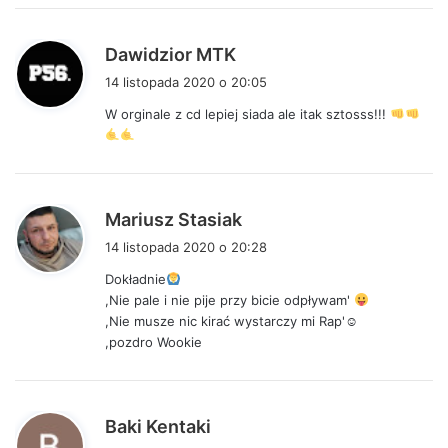
:
p
Dawidzior MTK
i
14 listopada 2020 o 20:05
s
W orginale z cd lepiej siada ale itak sztosss!!!
z
e
:
p
Mariusz Stasiak
i
14 listopada 2020 o 20:28
s
Dokładnie
z
,Nie pale i nie pije przy bicie odpływam'
e
,Nie musze nic kirać wystarczy mi Rap'☺
:
,pozdro Wookie
p
Baki Kentaki
i