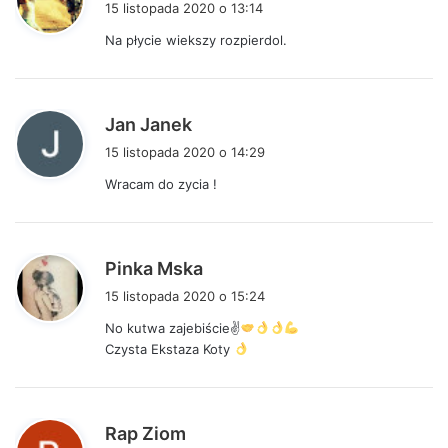
15 listopada 2020 o 13:14
s
Na płycie wiekszy rozpierdol.
z
e
:
p
Jan Janek
i
15 listopada 2020 o 14:29
s
Wracam do zycia !
z
e
:
p
Pinka Mska
i
15 listopada 2020 o 15:24
s
No kutwa zajebiście✌
z
Czysta Ekstaza Koty
e
:
p
Rap Ziom