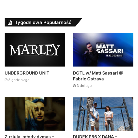
Tygodniowa Popularność
DGTL w/ Matt Sassari @
UNDERGROUND UNIT
Fabric Ostrava
8 godzin ago
3 dni ago
Zuziula, młody dymas –
DUDEK P56 X DANA –