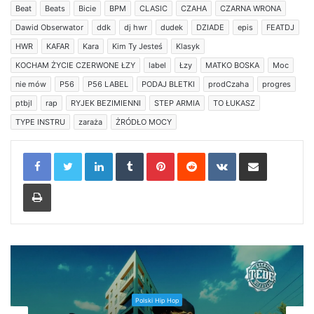
Beat
Beats
Bicie
BPM
CLASIC
CZAHA
CZARNA WRONA
Dawid Obserwator
ddk
dj hwr
dudek
DZIADE
epis
FEATDJ
HWR
KAFAR
Kara
Kim Ty Jesteś
Klasyk
KOCHAM ŻYCIE CZERWONE ŁZY
label
Łzy
MATKO BOSKA
Moc
nie mów
P56
P56 LABEL
PODAJ BLETKI
prodCzaha
progres
ptbjl
rap
RYJEK BEZIMIENNI
STEP ARMIA
TO ŁUKASZ
TYPE INSTRU
zaraża
ŻRÓDŁO MOCY
LinkedIn
Tumblr
Pinterest
Reddit
VKontakte
Share via Email
Print
Polski Hip Hop