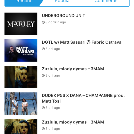
Recent
Popular
Comments
UNDERGROUND UNIT
8 godzin ago
DGTL w/ Matt Sassari @ Fabric Ostrava
3 dni ago
Zuziula, młody dymas – 3MAM
3 dni ago
DUDEK P56 X DANA – CHAMPAGNE prod.
Matt Tosi
3 dni ago
Zuziula, młody dymas – 3MAM
3 dni ago