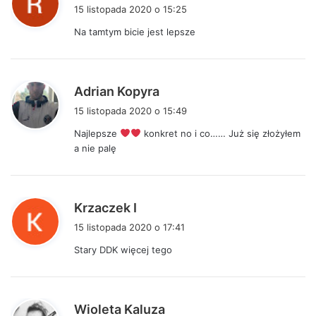
i
15 listopada 2020 o 15:25
s
Na tamtym bicie jest lepsze
z
e
:
p
Adrian Kopyra
i
15 listopada 2020 o 15:49
s
Najlepsze
konkret no i co…… Już się złożyłem
z
a nie palę
e
:
p
Krzaczek I
i
15 listopada 2020 o 17:41
s
Stary DDK więcej tego
z
e
:
p
Wioleta Kaluza