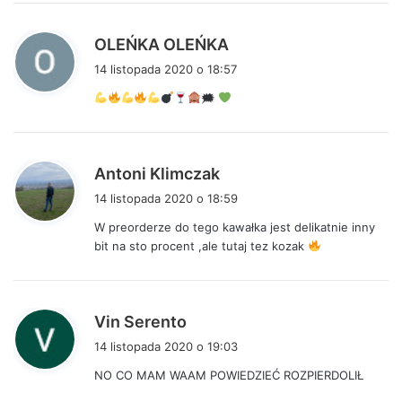
:
p
OLEŃKA OLEŃKA
i
14 listopada 2020 o 18:57
s
🗯
z
e
:
p
Antoni Klimczak
i
14 listopada 2020 o 18:59
s
W preorderze do tego kawałka jest delikatnie inny
z
bit na sto procent ,ale tutaj tez kozak
e
:
p
Vin Serento
i
14 listopada 2020 o 19:03
s
NO CO MAM WAAM POWIEDZIEĆ ROZPIERDOLIŁ
z
e