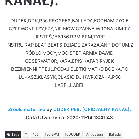
KANAŁ).
DUDEK,DDK,P56,PROGRES,BALLADA,KOCHAM ŻYCIE
CZERWONE ŁZY,ŁZY,NIE MÓW,CZARNA WRONA,KIM TY
JESTEŚ,156,156 BPM,BPM,TYPE
INSTRU,RAP,BEAT,BEATS,DZIADE,ZARAZA,ANTIDOTUM,Ź
RÓDŁO MOCY,MOC,STEP ARMIA,DAWID
OBSERWATOR,KARA,EPIS,KAFAR,RYJEK
BEZIMIENNI,PTBJL,PODAJ BLETKI,MATKO BOSKA,TO
ŁUKASZ,KLASYK,CLASIC,DJ HWR,CZAHA,P56
LABEL,LABEL
Źródło materiału
by
DUDEK P56. (OFICJALNY KANAŁ).
Data Utworzenia: 2020-11-14 13:41:43
Tags
*
156
156 BPM
16DUDEK
Antidotum
Ballada