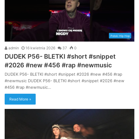
Polski Hip Hop
admin
16 kwietnia 2026
37
0
DUDEK P56- BLETKI #short #snippet
#2026 #new #456 #rap #newmusic
DUDEK P56- BLETKI #short #snippet #2026 #new #456 #rap
#newmusic DUDEK P56- BLETKI #short #snippet #2026 #new
#456 #rap #newmusic…
Read More »