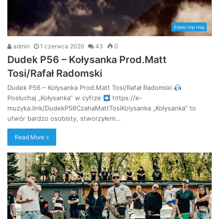
Polski Hip Hop
admin
1 czerwca 2026
43
0
Dudek P56 – Kołysanka Prod.Matt
Tosi/Rafał Radomski
Dudek P56 – Kołysanka Prod.Matt Tosi/Rafał Radomski
Posłuchaj „Kołysanka” w cyfrze
https://e-
muzyka.link/DudekP56CzahaMattTosiKolysanka „Kołysanka” to
utwór bardzo osobisty, stworzyłem…
Read More »