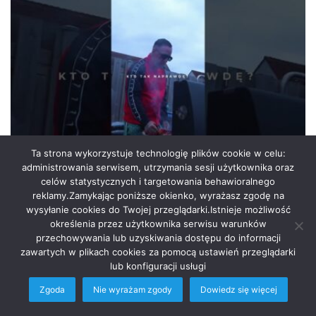
Polski Hip Hop
Ta strona wykorzystuje technologię plików cookie w celu:
administrowania serwisem, utrzymania sesji użytkownika oraz
admin
18 lipca 2025
16
0
celów statystycznych i targetowania behawioralnego
#shorts #grill #blackship #czarnaowca
reklamy.Zamykając poniższe okienko, wyrażasz zgodę na
wysyłanie cookies do Twojej przeglądarki.Istnieje możliwość
#dudekp56 #456 #ddk #p56 #2025
określenia przez użytkownika serwisu warunków
#shorts #grill #blackship #czarnaowca #dudekp56 #456 #ddk
przechowywania lub uzyskiwania dostępu do informacji
#p56 #2025 Całość : https://youtu.be/6-kiqWR1Q-o?
zawartych w plikach cookies za pomocą ustawień przeglądarki
si=YFUBgKk8xI3aHSn6 LIFEISCREATIVITY/DUDEKP56/PALMFILMS
lub konfiguracji usługi
Odsłon:29180 Like: 486 Dislike: Materiał Video Od:…
Zgoda
Nie wyrażam zgody
Dowiedz się więcej
Read More »