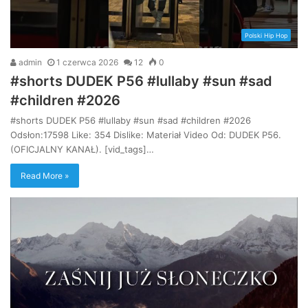
Polski Hip Hop
admin
1 czerwca 2026
12
0
#shorts DUDEK P56 #lullaby #sun #sad
#children #2026
#shorts DUDEK P56 #lullaby #sun #sad #children #2026
Odsłon:17598 Like: 354 Dislike: Materiał Video Od: DUDEK P56.
(OFICJALNY KANAŁ). [vid_tags]…
Read More »