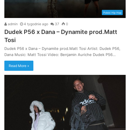
Polski Hip Hop
admin
4 tygodnie ago
37
0
Dudek P56 x Dana – Dynamite prod.Matt
Tosi
Dudek P56 x Dana – Dynamite prod.Matt Tosi Artist: Dudek P56,
Dana Music: Matt Tossi Video: Benjamin Auriche Dudek P56…
Read More »