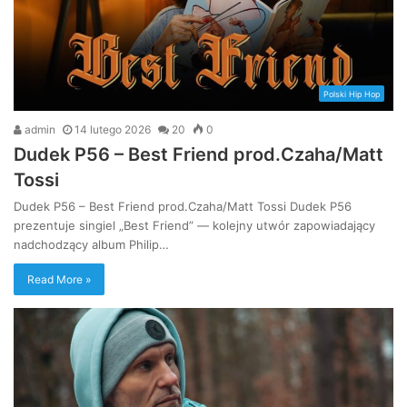
Polski Hip Hop
admin
14 lutego 2026
20
0
Dudek P56 – Best Friend prod.Czaha/Matt
Tossi
Dudek P56 – Best Friend prod.Czaha/Matt Tossi Dudek P56
prezentuje singiel „Best Friend” — kolejny utwór zapowiadający
nadchodzący album Philip…
Read More »