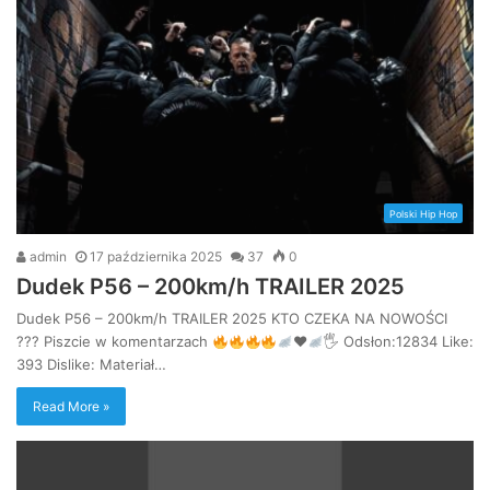
Polski Hip Hop
admin
17 października 2025
37
0
Dudek P56 – 200km/h TRAILER 2025
Dudek P56 – 200km/h TRAILER 2025 KTO CZEKA NA NOWOŚCI
??? Piszcie w komentarzach
♥️
🖐
Odsłon:12834 Like:
393 Dislike: Materiał…
Read More »