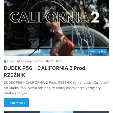
Polski Hip Hop
admin
22 sierpnia 2025
22
0
DUDEK P56 – CALIFORNIA 2 Prod.
RZEŹNIK
DUDEK P56 – CALIFORNIA 2 Prod. RZEŹNIK Kontynuacja „Californii”
od Dudka P56! Nowa odsłona, w której charakterystyczny styl
Dudka spotyka…
Read More »