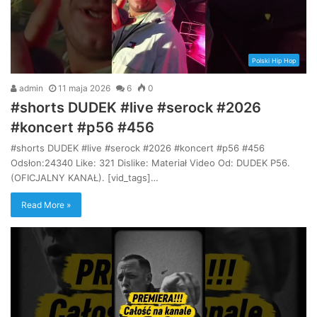
Polski Hip Hop
admin
11 maja 2026
6
0
#shorts DUDEK #live #serock #2026
#koncert #p56 #456
#shorts DUDEK #live #serock #2026 #koncert #p56 #456
Odsłon:24340 Like: 321 Dislike: Materiał Video Od: DUDEK P56.
(OFICJALNY KANAŁ). [vid_tags]…
Read More »