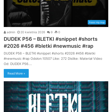
Polski Hip Hop
admin
20 kwietnia 2026
9
0
DUDEK P56 – BLETKI #snippet #shorts
#2026 #456 #bletki #newmusic #rap
DUDEK P56 – BLETKI #snippet #shorts #2026 #456 #bletki
#newmusic #rap Odsłon:10507 Like: 272 Dislike: Materiał Video
Od: DUDEK P56.…
Read More »