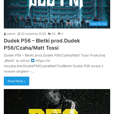
Polski Hip Hop
admin
20 kwietnia 2026
45
0
Dudek P56 – Bletki prod.Dudek
P56/Czaha/Matt Tossi
Dudek P56 – Bletki prod.Dudek P56/Czaha/Matt Tossi Posłuchaj
„Bletki” w cyfrze
https://e-
muzyka.link/DudekP56CzahaMattTosiBletki Dudek P56 wraca z
nowym singlem –…
Read More »