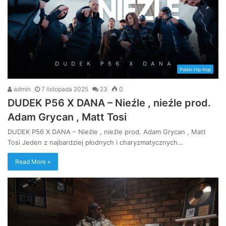
Polski Hip Hop
admin
7 listopada 2025
23
0
DUDEK P56 X DANA – Nieźle , nieźle prod.
Adam Grycan , Matt Tosi
DUDEK P56 X DANA – Nieźle , nieźle prod. Adam Grycan , Matt
Tosi Jeden z najbardziej płodnych i charyzmatycznych…
Read More »