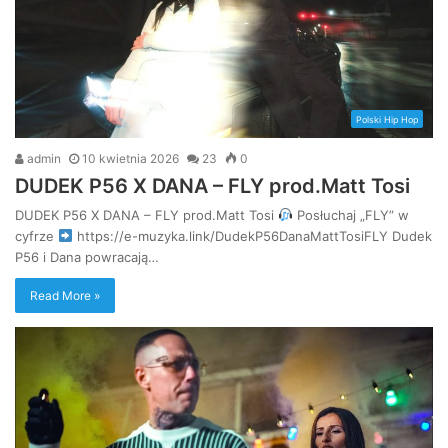
Polski Hip Hop
admin
10 kwietnia 2026
23
0
DUDEK P56 X DANA – FLY prod.Matt Tosi
DUDEK P56 X DANA – FLY prod.Matt Tosi
Posłuchaj „FLY” w
cyfrze
https://e-muzyka.link/DudekP56DanaMattTosiFLY Dudek
P56 i Dana powracają…
Read More »