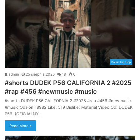
Polski Hip Hop
admin
25 sierpnia 2025
19
0
#shorts DUDEK P56 CALIFORNIA 2 #2025
#rap #456 #newmusic #music
#shorts DUDEK P56 CALIFORNIA 2 #2025 #rap #456 #newmusic
#music Odsłon:18982 Like: 519 Dislike: Materiał Video Od: DUDEK
P56. (OFICJALNY…
Read More »