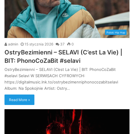
Polski Hip Hop
admin
15 stycznia 2026
37
0
OstryBezimienni – SELAVI (C’est La Vie) |
BIT: PhonoCoZaBit #selavi
OstryBezimienni – SELAVI (C’est La Vie) | BIT: PhonoCoZaBit
#selavi Selavi W SERWISACH CYFROWYCH:
https://digitalmusic.lnk.to/ostrybezimenniphonocozabitselavi
Album: Na Spokojnie Artist: Ostry…
Read More »