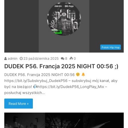
Polski Hip Hop
admin
23 października 2025
8
0
DUDEK P56. Francja 2025 NIGHT 00:56 ;)
DUDEK P56. Francja 2025 NIGHT 00:56
https://bit.ly/Subskrybuj_DudekP56 – subskrybuj mój kanał, aby
być na bieżąco!
https://bit.ly/DudekP56_LongPlay_Mix –
posłuchaj wszystkich…
Read More »