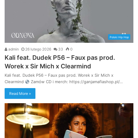
Polski Hip Hop
admin
26 lutego 2026
33
0
Kali feat. Dudek P56 – Faux pas prod.
Worek x Sir Mich x Clearmind
Kali feat. Dudek P56 – Faux pas prod. Worek x Sir Mich x
Clearmind
Zamów CD i merch: https://ganjamafiashop.pl/…
Read More »