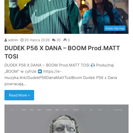
Polski Hip Hop
admin
20 marca 2026
20
0
DUDEK P56 X DANA – BOOM Prod.MATT
TOSI
DUDEK P56 X DANA – BOOM Prod.MATT TOSI
Posłuchaj
„BOOM” w cyfrze
https://e-
muzyka.link/DudekP56DanaMattTosiBoom Dudek P56 x Dana
powracają…
Read More »