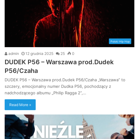
Polski Hip Hop
admin
12 grudnia 2025
25
0
DUDEK P56 – Warszawa prod.Dudek
P56/Czaha
DUDEK P56 – Warszawa prod.Dudek P56/Czaha „Warszawa” to
szczery, emocjonalny numer Dudka P56, pochodzący z
nadchodzącego albumu „Philip Ragga 2”,…
Read More »