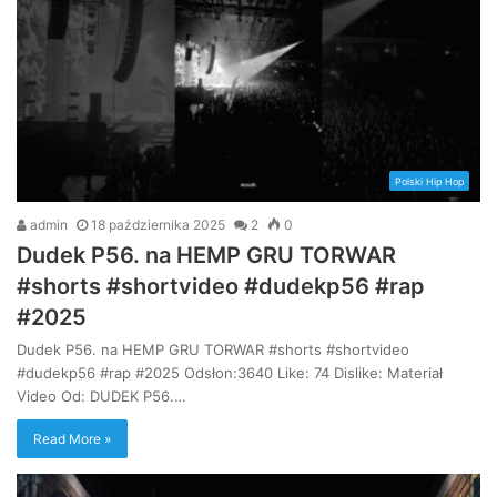
Polski Hip Hop
admin
18 października 2025
2
0
Dudek P56. na HEMP GRU TORWAR
#shorts #shortvideo #dudekp56 #rap
#2025
Dudek P56. na HEMP GRU TORWAR #shorts #shortvideo
#dudekp56 #rap #2025 Odsłon:3640 Like: 74 Dislike: Materiał
Video Od: DUDEK P56.…
Read More »