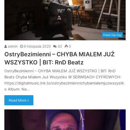
Polski Hip Hop
admin
6 listopada 2025
30
0
OstryBezimienni – CHYBA MIAŁEM JUŻ
WSZYSTKO | BIT: RnD Beatz
OstryBezimienni – CHYBA MIAŁEM JUŻ WSZYSTKO | BIT: RnD
Beatz Chyba Miałem Już Wszystko W SERWISACH CYFROWYCH:
https://digitalmusic.lnk.to/ostrybezimiennichybamialemjuzwszystk
o Album: Na…
Read More »