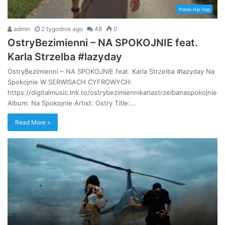
Polski Hip Hop
admin
2 tygodnie ago
48
0
OstryBezimienni – NA SPOKOJNIE feat.
Karla Strzelba #lazyday
OstryBezimienni – NA SPOKOJNIE feat. Karla Strzelba #lazyday Na
Spokojnie W SERWISACH CYFROWYCH:
https://digitalmusic.lnk.to/ostrybezimiennikarlastrzelbanaspokojnie
Album: Na Spokojnie Artist: Ostry Title:…
Read More »