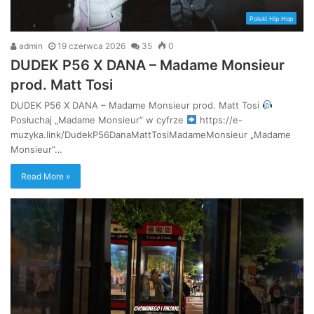
Polski Hip Hop
admin
19 czerwca 2026
35
0
DUDEK P56 X DANA – Madame Monsieur
prod. Matt Tosi
DUDEK P56 X DANA – Madame Monsieur prod. Matt Tosi
Posłuchaj „Madame Monsieur” w cyfrze
https://e-
muzyka.link/DudekP56DanaMattTosiMadameMonsieur „Madame
Monsieur”…
Read More »