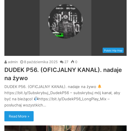
Polski Hip Hop
admin
8 października 2025
27
0
DUDEK P56. (OFICJALNY KANAŁ). nadaje
na żywo
DUDEK P56. (OFICJALNY KANAŁ). nadaje na żywo
https://bit.ly/Subskrybuj_DudekP56 – subskrybuj mój kanał, aby
być na bieżąco!
https://bit.ly/DudekP56_LongPlay_Mix –
posłuchaj wszystkich…
Read More »