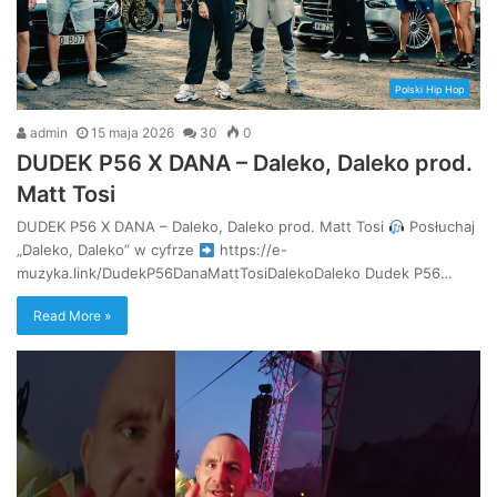
Polski Hip Hop
admin
15 maja 2026
30
0
DUDEK P56 X DANA – Daleko, Daleko prod.
Matt Tosi
DUDEK P56 X DANA – Daleko, Daleko prod. Matt Tosi
Posłuchaj
„Daleko, Daleko” w cyfrze
https://e-
muzyka.link/DudekP56DanaMattTosiDalekoDaleko Dudek P56…
Read More »