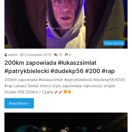
Polski Hip Hop
admin
2 listopada 2025
19
0
200km zapowiada #łukaszsimlat
#patrykbielecki #dudekp56 #200 #rap
200km zapowiada #łukaszsimlat #patrykbielecki #dudekp56 #200
#rap Łukasz Simlat mistrz stylu zapowiada najnowszy singiel
Dudek P56 200km / Czaha
…
Read More »