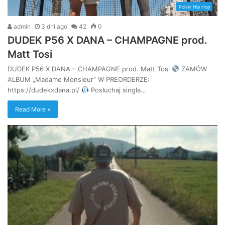
Polski Hip Hop
admin
3 dni ago
42
0
DUDEK P56 X DANA – CHAMPAGNE prod.
Matt Tosi
DUDEK P56 X DANA – CHAMPAGNE prod. Matt Tosi
ZAMÓW
ALBUM „Madame Monsieur” W PREORDERZE:
https://dudekxdana.pl/
Posłuchaj singla…
Read More »