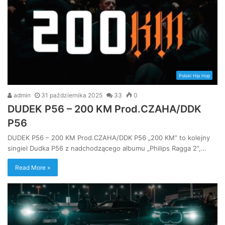
Polski Hip Hop
admin
31 października 2025
33
0
DUDEK P56 – 200 KM Prod.CZAHA/DDK
P56
DUDEK P56 – 200 KM Prod.CZAHA/DDK P56 „200 KM” to kolejny
singiel Dudka P56 z nadchodzącego albumu „Philips Ragga 2”,…
Read More »