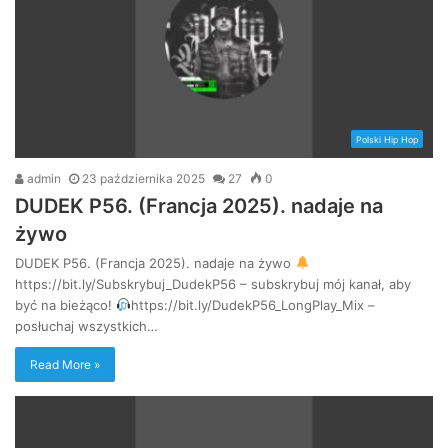
Polski Hip Hop
admin
23 października 2025
27
0
DUDEK P56. (Francja 2025). nadaje na
żywo
DUDEK P56. (Francja 2025). nadaje na żywo
https://bit.ly/Subskrybuj_DudekP56 – subskrybuj mój kanał, aby
być na bieżąco!
https://bit.ly/DudekP56_LongPlay_Mix –
posłuchaj wszystkich…
Read More »