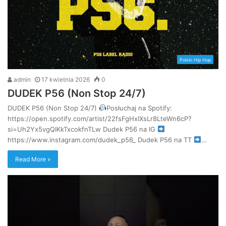
Polski Hip Hop
admin
17 kwietnia 2026
0
DUDEK P56 (Non Stop 24/7)
DUDEK P56 (Non Stop 24/7)
Posłuchaj na Spotify:
https://open.spotify.com/artist/22fsFgHxIXsLr8LteWn6cP?
si=Uh2Yx5vgQIKkTxcokfnTLw Dudek P56 na IG
https://www.instagram.com/dudek_p56_ Dudek P56 na TT
…
Read More »