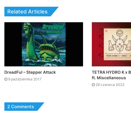
Related Articles
DreadFul – Stepper Attack
TETRA HYDRO K x BA
ft. Miscellaneous
9 października 2017
29 czerwca 2023
2 Comments