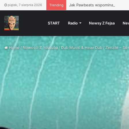
Jak Pawbeats wspomina początki 
piątek, 7 sierpnia 2026
Trending
START
Radio
Newsy Z Fejsa
Ne
Home
/
Nowości Z Youtuba
/
Dub Music & Heav Dub
/
Zenzile – So