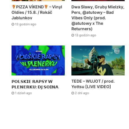
Dwa Sławy, Gruby Mielzky,
PIZZA VÍKEND
– Vinyl
Pers, @atutowy – Bad
Oldies / 15.8. / Rokáč
Vibes Only (prod.
Jablunkov
@atutowy x The
13 godzin ago
Returners)
13 godzin ago
TEDE – WUJOT / prod.
𝗣𝗢𝗟𝗦𝗞𝗜𝗘 𝗥𝗔𝗣𝗦𝗬 𝗪
Yottsu [LIVE VIDEO]
𝗣𝗟𝗘𝗡𝗘𝗥𝗞𝗨: 𝗗𝗝 𝗦𝗢𝗜𝗡𝗔
2 dni ago
1 dzień ago