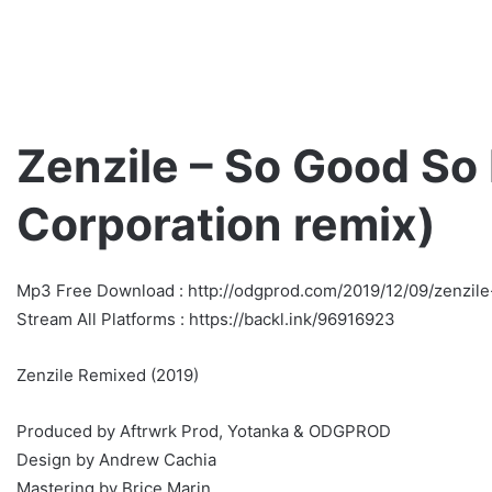
Zenzile – So Good So
Corporation remix)
TEDE
–
ERMAXXY
Mp3 Free Download : http://odgprod.com/2019/12/09/zenzile
/
Stream All Platforms : https://backl.ink/96916923
prod.
Yottsu
[LIVE
Zenzile Remixed (2019)
VIDEO]
1 tydzień ago
TEDE – ERMAXXY / prod. Yottsu [
Produced by Aftrwrk Prod, Yotanka & ODGPROD
VIDEO]
Design by Andrew Cachia
Mastering by Brice Marin