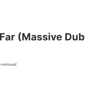
 Far (Massive Dub
Jano
Polska
Wersja
-remixed/
–
Druga
szansa
(prod.
PSR)
1 tydzień ago
LIVE
Jano Polska Wersja – Druga szansa (pro
PSR)