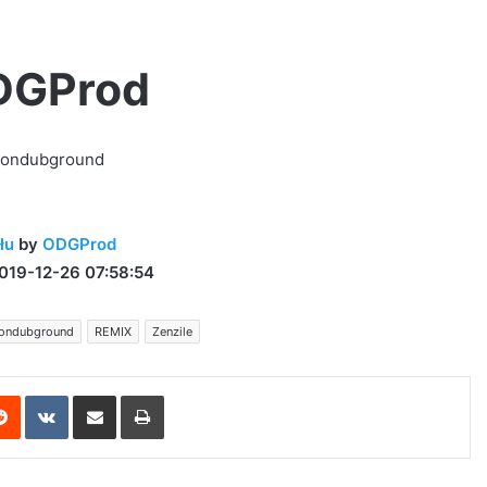
ODGProd
,ondubground
łu
by
ODGProd
019-12-26 07:58:54
ondubground
REMIX
Zenzile
erest
Reddit
VKontakte
Share via Email
Print