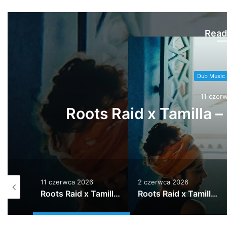
Read
Dub Music 
2 czerw
Roots Raid x Tami
2 czerwca 2026
4 tygodnie ago
Roots Raid x Tamilla – Blue Hour (Full album)
Roots Raid x Tamilla „2:34” out now
Ob.dub x Abso „Player 1” out now !