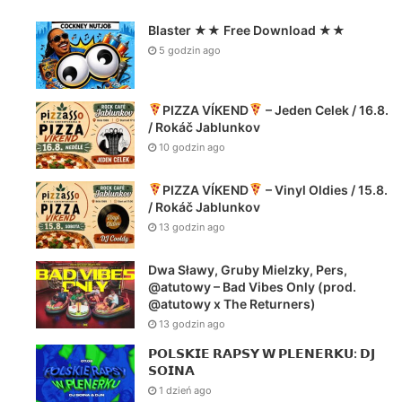
Blaster ★★ Free Download ★★
5 godzin ago
PIZZA VÍKEND
– Jeden Celek / 16.8.
/ Rokáč Jablunkov
10 godzin ago
PIZZA VÍKEND
– Vinyl Oldies / 15.8.
/ Rokáč Jablunkov
13 godzin ago
Dwa Sławy, Gruby Mielzky, Pers,
@atutowy – Bad Vibes Only (prod.
@atutowy x The Returners)
13 godzin ago
𝗣𝗢𝗟𝗦𝗞𝗜𝗘 𝗥𝗔𝗣𝗦𝗬 𝗪 𝗣𝗟𝗘𝗡𝗘𝗥𝗞𝗨: 𝗗𝗝
𝗦𝗢𝗜𝗡𝗔
1 dzień ago