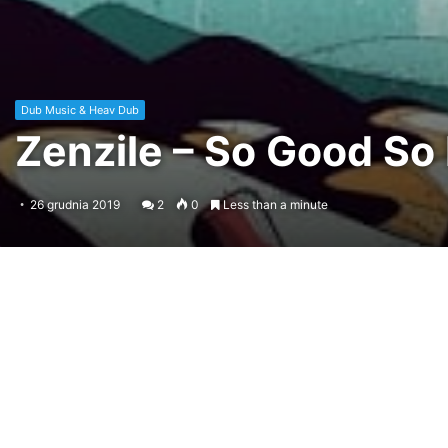
Dub Music & Heav Dub
Zenzile – So Good So
26 grudnia 2019
2
0
Less than a minute