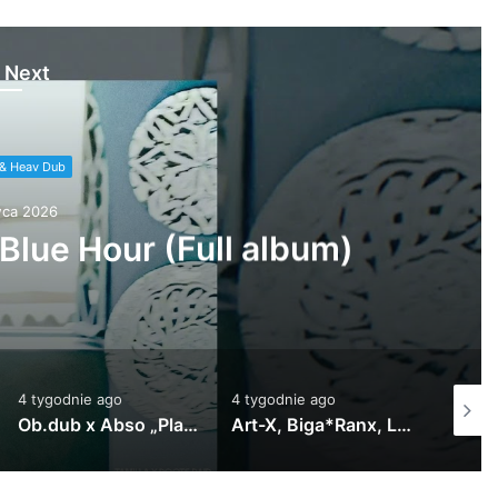
 Next
& Heav Dub
ca 2026
lla „2:34” out now
4 tygodnie ago
4 tygodnie ago
2 lipca
Art-X, Biga*Ranx, Luiza, Pulche Le Douce „Elle & Moi” out now !
Ob.dub x Abso – Player 1