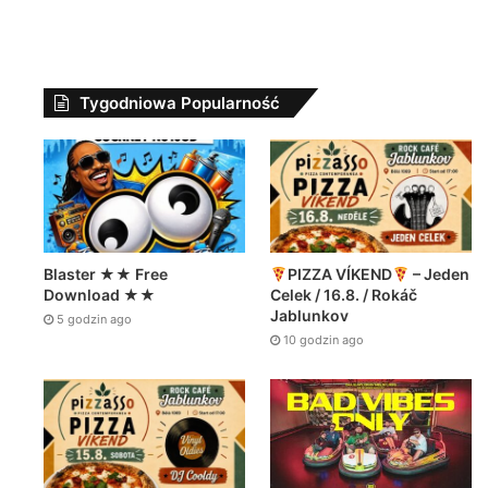
Tygodniowa Popularność
Blaster ★★ Free
PIZZA VÍKEND
– Jeden
Download ★★
Celek / 16.8. / Rokáč
Jablunkov
5 godzin ago
10 godzin ago