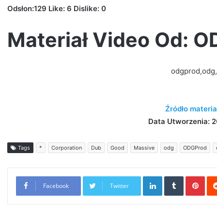
Odsłon:129 Like: 6 Dislike: 0
Materiał Video Od: 
odgprod,odg
Źródło materia
Data Utworzenia: 2
Tags
*
Corporation
Dub
Good
Massive
odg
ODGProd
LinkedIn
Tumblr
Pint
Facebook
Twitter