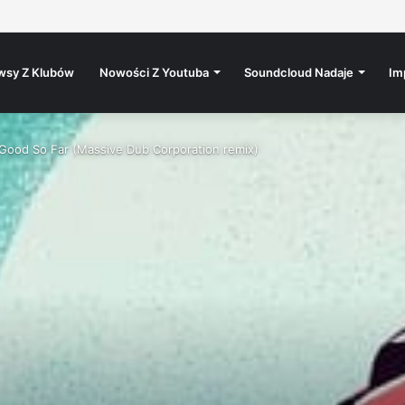
w branży? | 20 lat Step Records
wsy Z Klubów
Nowości Z Youtuba
Soundcloud Nadaje
Im
 Good So Far (Massive Dub Corporation remix)