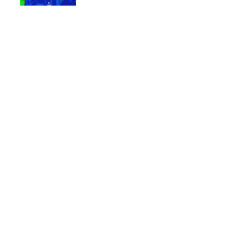
Dub Music & Hea
4 tygodnie 
Ob.dub x Abso „Play
 2026
New single from Crête & Moustache „Aminata”