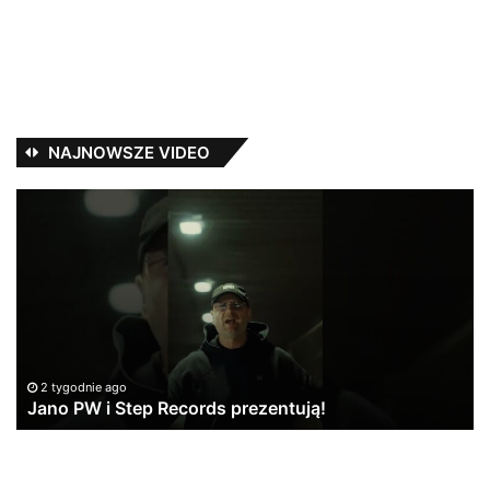
NAJNOWSZE VIDEO
Jano
Ka
PW
Ba
i
–
Step
Tr
Records
ta
prezentują!
vo
1
2 tygodnie ago
Jano PW i Step Records prezentują!