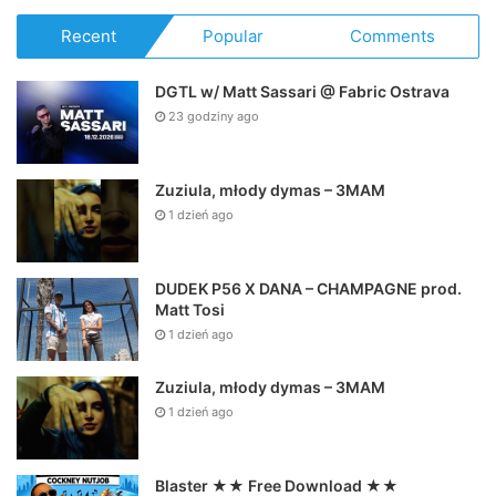
Recent
Popular
Comments
DGTL w/ Matt Sassari @ Fabric Ostrava
23 godziny ago
Zuziula, młody dymas – 3MAM
1 dzień ago
DUDEK P56 X DANA – CHAMPAGNE prod.
Matt Tosi
1 dzień ago
Zuziula, młody dymas – 3MAM
1 dzień ago
Blaster ★★ Free Download ★★