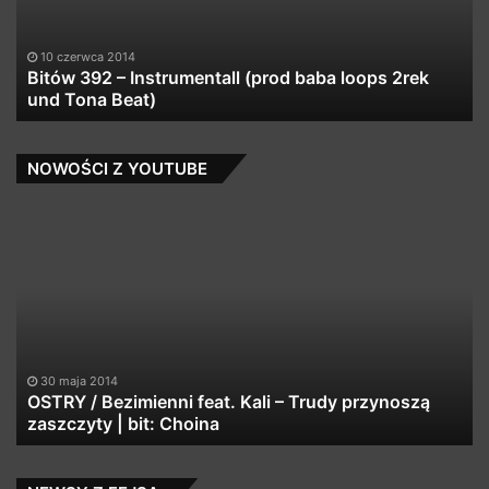
baba
loops
2rek
10 czerwca 2014
und
Bitów 392 – Instrumentall (prod baba loops 2rek
Tona
und Tona Beat)
Beat)
NOWOŚCI Z YOUTUBE
OSTRY
T
/
–
Bezimienni
Kl
feat.
Kali
–
Trudy
przynoszą
30 maja 2014
zaszczyty
OSTRY / Bezimienni feat. Kali – Trudy przynoszą
|
zaszczyty | bit: Choina
bit:
Choina