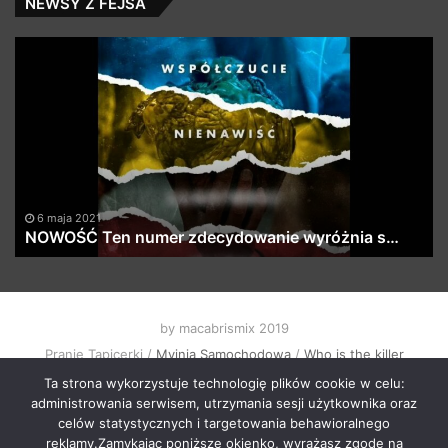
NEWSY Z FEJSA
NOWOŚĆ
W
Ten
Is
numer
Th
zdecydowanie
Kil
wyróżnia
III
s…
6 maja 2021
NOWOŚĆ Ten numer zdecydowanie wyróżnia s…
by macabrismix 2019
Pranie Tapicerki /
Myjnia Samochodowa
/
Who is the killer
/
Hosting Stron WWW Racibórz
/
Przewozy Międzynarodowe
/
Ta strona wykorzystuje technologię plików cookie w celu:
Krawcowa Szwalnia
/
Meble Racibórz
administrowania serwisem, utrzymania sesji użytkownika oraz
START
Radio
Newsy Z Fejsa
Newsy Z Klubów
celów statystycznych i targetowania behawioralnego
reklamy.Zamykając poniższe okienko, wyrażasz zgodę na