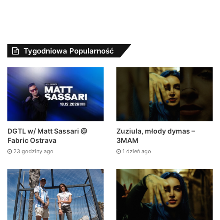
Tygodniowa Popularność
Zuziula, młody dymas –
DGTL w/ Matt Sassari @
3MAM
Fabric Ostrava
1 dzień ago
23 godziny ago