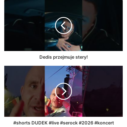
Dedis przejmuje stery!
#shorts DUDEK #live #serock #2026 #koncert