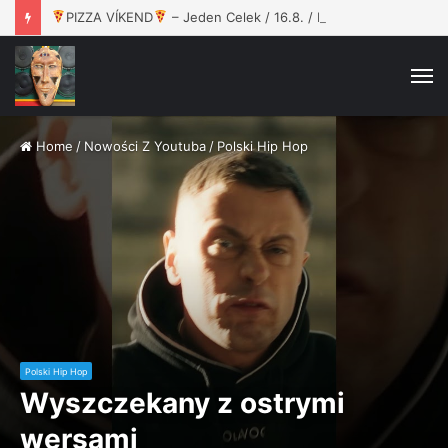
PIZZA VÍKEND
– Jeden Celek / 16.8. / Rokáč Jablunkov
M
Home
/
Nowości Z Youtuba
/
Polski Hip Hop
Polski Hip Hop
Wyszczekany z ostrymi
wersami