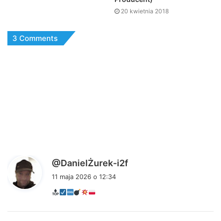
20 kwietnia 2018
3 Comments
p
@DanielŻurek-i2f
i
11 maja 2026 o 12:34
s
z
e
: