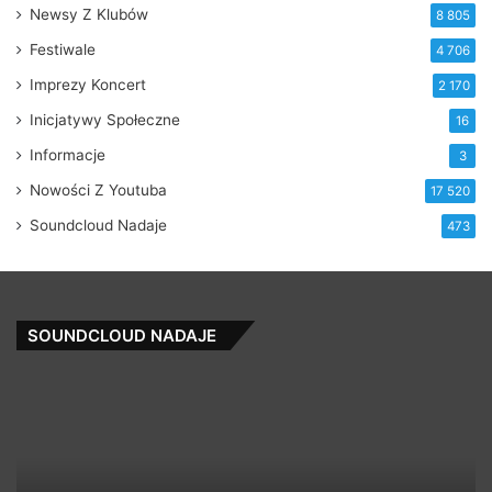
Newsy Z Klubów
8 805
Festiwale
4 706
Imprezy Koncert
2 170
Inicjatywy Społeczne
16
Informacje
3
Nowości Z Youtuba
17 520
Soundcloud Nadaje
473
SOUNDCLOUD NADAJE
Bitów
Th
392
Ha
–
Mi
Instrumentall
(prod