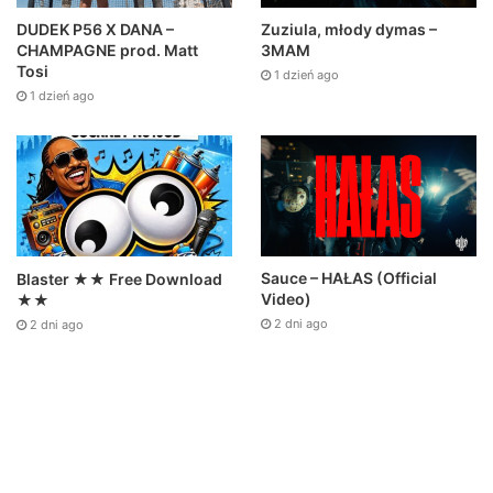
DUDEK P56 X DANA –
Zuziula, młody dymas –
CHAMPAGNE prod. Matt
3MAM
Tosi
1 dzień ago
1 dzień ago
Sauce – HAŁAS (Official
Blaster ★★ Free Download
Video)
★★
2 dni ago
2 dni ago