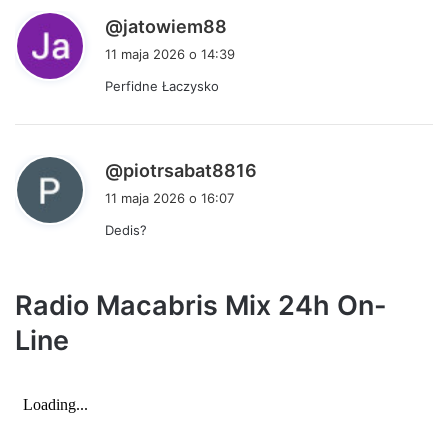
p
@jatowiem88
i
11 maja 2026 o 14:39
s
Perfidne Łaczysko
z
e
:
p
@piotrsabat8816
i
11 maja 2026 o 16:07
s
Dedis?
z
e
:
Radio Macabris Mix 24h On-
Line