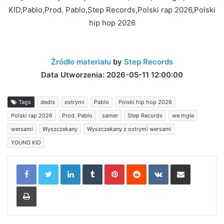
KID,Pablo,Prod. Pablo,Step Records,Polski rap 2026,Polski
hip hop 2026
Źródło materiału
by
Step Records
Data Utworzenia: 2026-05-11 12:00:00
Tags
dedis
ostrymi
Pablo
Polski hip hop 2026
Polski rap 2026
Prod. Pablo
samer
Step Records
we mgle
wersami
Wyszczekany
Wyszczekany z ostrymi wersami
YOUNG KID
LinkedIn
Tumblr
Pinterest
Reddit
VKontakte
Share via Email
Print