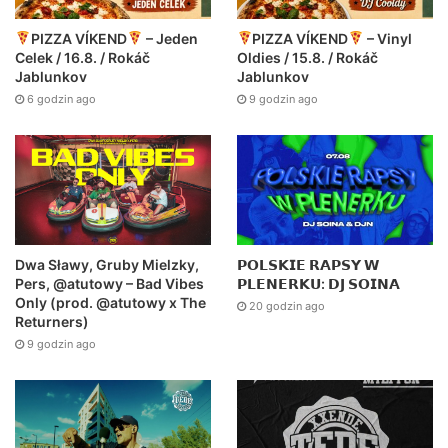
PIZZA VÍKEND
– Jeden
PIZZA VÍKEND
– Vinyl
Celek / 16.8. / Rokáč
Oldies / 15.8. / Rokáč
Jablunkov
Jablunkov
6 godzin ago
9 godzin ago
Dwa Sławy, Gruby Mielzky,
𝗣𝗢𝗟𝗦𝗞𝗜𝗘 𝗥𝗔𝗣𝗦𝗬 𝗪
Pers, @atutowy – Bad Vibes
𝗣𝗟𝗘𝗡𝗘𝗥𝗞𝗨: 𝗗𝗝 𝗦𝗢𝗜𝗡𝗔
Only (prod. @atutowy x The
20 godzin ago
Returners)
9 godzin ago