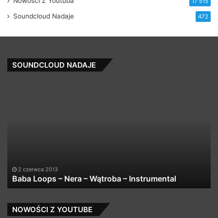
Nowości Z Youtuba
17 515
Soundcloud Nadaje
472
SOUNDCLOUD NADAJE
Baba
Kr
Loops
Ku
–
Po
Nera
–
–
A
Wątroba
Go
–
Er
Instrumental
Of
Hi
2 czerwca 2013
Baba Loops – Nera – Wątroba – Instrumental
H
–
Vo
NOWOŚCI Z YOUTUBE