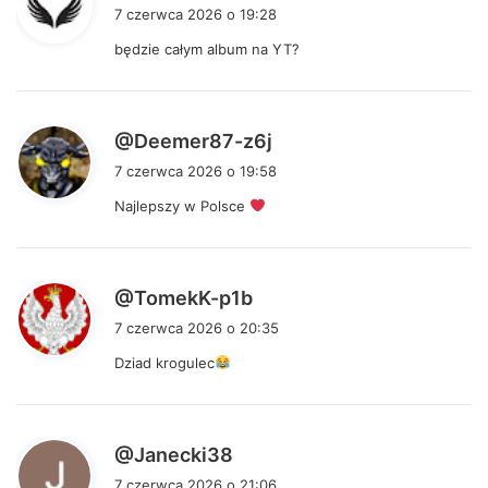
i
7 czerwca 2026 o 19:28
s
będzie całym album na YT?
z
e
:
p
@Deemer87-z6j
i
7 czerwca 2026 o 19:58
s
Najlepszy w Polsce
z
e
:
p
@TomekK-p1b
i
7 czerwca 2026 o 20:35
s
Dziad krogulec
z
e
:
p
@Janecki38
i
7 czerwca 2026 o 21:06