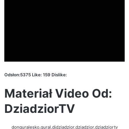
Odsłon:5375 Like: 159 Dislike:
Materiał Video Od:
DziadziorTV
donguralesko,gural,djdziadzior,dziadzior,dziadziortv