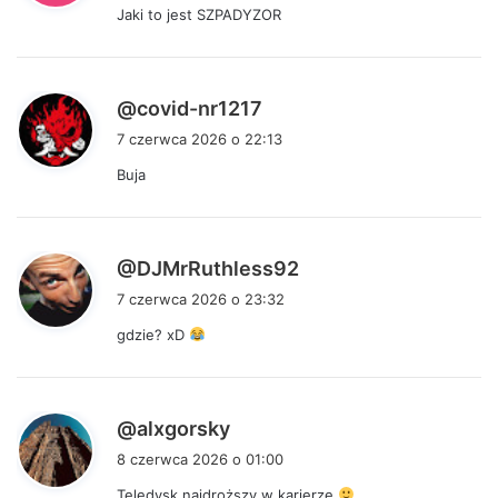
Jaki to jest SZPADYZOR
z
e
:
p
@covid-nr1217
i
7 czerwca 2026 o 22:13
s
Buja
z
e
:
p
@DJMrRuthless92
i
7 czerwca 2026 o 23:32
s
gdzie? xD
z
e
:
p
@alxgorsky
i
8 czerwca 2026 o 01:00
s
Teledysk najdroższy w karierze