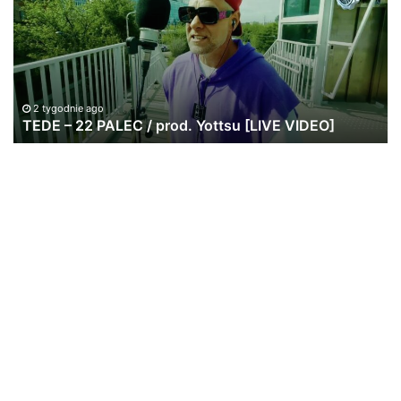
PALEC
(f
/
He
prod.
Se
Yottsu
[LIVE
VIDEO]
2 tygodnie ago
TEDE – 22 PALEC / prod. Yottsu [LIVE VIDEO]