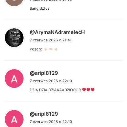
s
Bang Sztos
z
e
:
p
@ArymaNAdramelecH
i
7 czerwca 2026 o 21:41
s
Pozdro
z
e
:
p
@aripl8129
i
7 czerwca 2026 o 22:10
s
DZIA DZIA DZIAAAADZIOOOR
z
e
:
p
@aripl8129
i
7 czerwca 2026 o 22:10
s