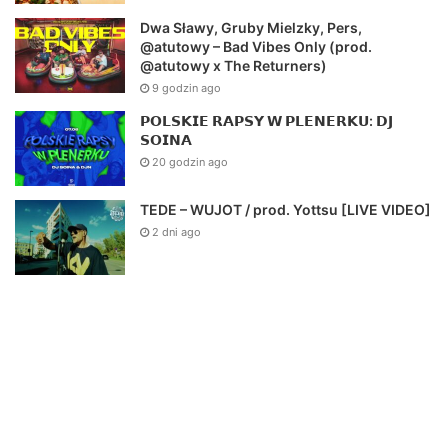
Dwa Sławy, Gruby Mielzky, Pers,
@atutowy – Bad Vibes Only (prod.
@atutowy x The Returners)
9 godzin ago
𝗣𝗢𝗟𝗦𝗞𝗜𝗘 𝗥𝗔𝗣𝗦𝗬 𝗪 𝗣𝗟𝗘𝗡𝗘𝗥𝗞𝗨: 𝗗𝗝
𝗦𝗢𝗜𝗡𝗔
20 godzin ago
TEDE – WUJOT / prod. Yottsu [LIVE VIDEO]
2 dni ago