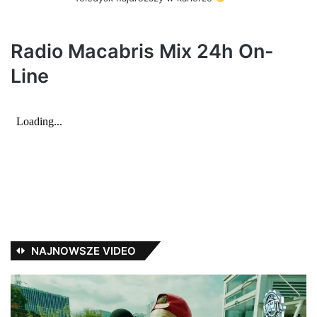
z
e
:
Radio Macabris Mix 24h On-
Line
NAJNOWSZE VIDEO
TEDE
Ża
–
–
22
So