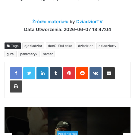
Źródło materiału
by
DziadziorTV
Data Utworzenia: 2026-06-07 18:47:04
Tags
djdziadzior
donGURALesko
dziadzior
dziadziortv
gural
panameryk
samer
LinkedIn
Tumblr
Pinterest
Reddit
VKontakte
Share via Email
Print
Polski Hip Hop