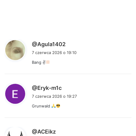
p
@Agula1402
i
7 czerwca 2026 o 19:10
s
Bang ✌
z
e
:
p
@Eryk-m1c
i
7 czerwca 2026 o 19:27
s
Grunwald
z
e
:
p
@ACEikz