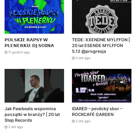
𝗣𝗢𝗟𝗦𝗞𝗜𝗘 𝗥𝗔𝗣𝗦𝗬 𝗪
TEDE: XXENDNE MYLFFON |
𝗣𝗟𝗘𝗡𝗘𝗥𝗞𝗨: 𝗗𝗝 𝗦𝗢𝗜𝗡𝗔
20 lat ESENDE MYLFFON
5.12 @progresja
11 godzin ago
3 dni ago
Jak Pawbeats wspomina
IDARED – pevěcký sbor –
początki w branży? | 20 lat
ROCKCAFÉ GARDEN
Step Records
3 dni ago
3 dni ago