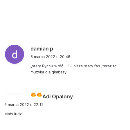
p
damian p
i
6 marca 2022 o 20:46
s
„stary Rychu wróć …“ – pisze stary fan ,teraz to
z
muzyka dla gimbazy
e
:
p
Adi Opalony
i
6 marca 2022 o 22:11
s
Mało ludzi
z
e
: