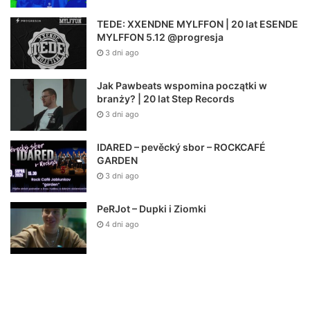
TEDE: XXENDNE MYLFFON | 20 lat ESENDE
MYLFFON 5.12 @progresja
3 dni ago
Jak Pawbeats wspomina początki w
branży? | 20 lat Step Records
3 dni ago
IDARED – pevěcký sbor – ROCKCAFÉ
GARDEN
3 dni ago
PeRJot – Dupki i Ziomki
4 dni ago