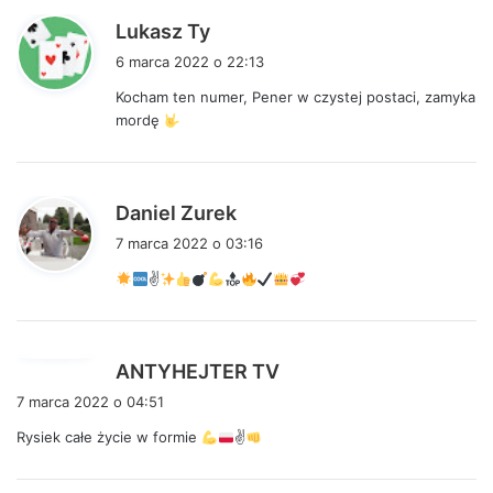
p
Lukasz Ty
i
6 marca 2022 o 22:13
s
Kocham ten numer, Pener w czystej postaci, zamyka
z
mordę
e
:
p
Daniel Zurek
i
7 marca 2022 o 03:16
s
✌
z
e
:
p
ANTYHEJTER TV
i
7 marca 2022 o 04:51
s
Rysiek całe życie w formie
✌
z
e