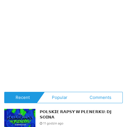
Recent
Popular
Comments
𝗣𝗢𝗟𝗦𝗞𝗜𝗘 𝗥𝗔𝗣𝗦𝗬 𝗪 𝗣𝗟𝗘𝗡𝗘𝗥𝗞𝗨: 𝗗𝗝
𝗦𝗢𝗜𝗡𝗔
11 godzin ago