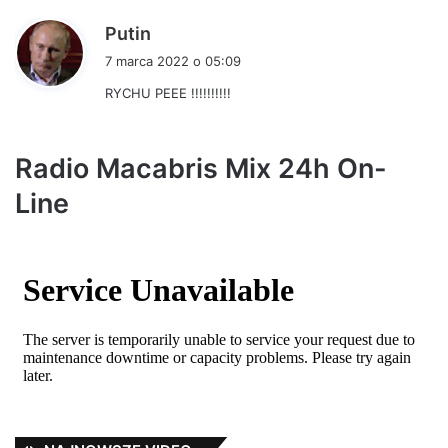
:
p
Putin
i
7 marca 2022 o 05:09
s
RYCHU PEEE !!!!!!!!!!
z
e
:
Radio Macabris Mix 24h On-
Line