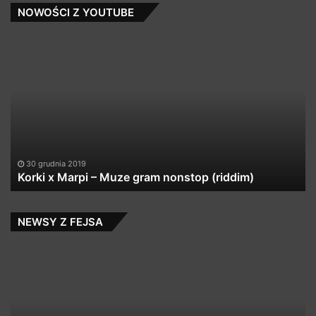
NOWOŚCI Z YOUTUBE
Korki
12
x
H
Marpi
Re
–
&
Muze
El
gram
—
nonstop
„K
(riddim)
ra
(
30 grudnia 2019
Korki x Marpi – Muze gram nonstop (riddim)
re
Ko
2
:
NEWSY Z FEJSA
Su
TPS/DACK
Za
–
za
Cisza
po
przed
i
burzą
wc