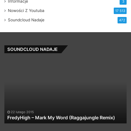
Informacje
3
Nowości Z Youtuba
17 513
Soundcloud Nadaje
472
SOUNDCLOUD NADAJE
FredyHigh
06
–
He
Mark
My
Word
(Raggajungle
Remix)
22 lutego 2015
FredyHigh – Mark My Word (Raggajungle Remix)