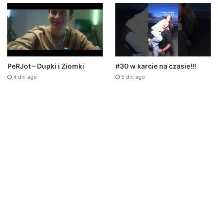
PeRJot – Dupki i Ziomki
#30 w karcie na czasie!!!
4 dni ago
5 dni ago