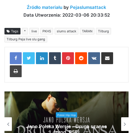
Źródło materiału
by
Pejaslumsattack
Data Utworzenia: 2022-03-06 20:33:52
Tags
*
live
PKHS
slums attack
TARAN
Tilburg
Tilburg Peja live slu gang
LinkedIn
Tumblr
Pinterest
Reddit
VKontakte
Share via Email
Print
Polski Hip Hop
Jano Polska Wersja – Druga szansa
(prod. PSR)