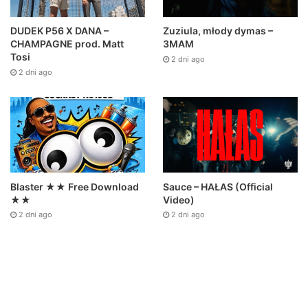
DUDEK P56 X DANA –
Zuziula, młody dymas –
CHAMPAGNE prod. Matt
3MAM
Tosi
2 dni ago
2 dni ago
Sauce – HAŁAS (Official
Blaster ★★ Free Download
Video)
★★
2 dni ago
2 dni ago