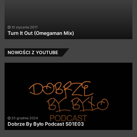
Mix)
10 stycznia 2017
Turn It Out (Omegaman Mix)
NOWOŚCI Z YOUTUBE
Dobrze
Kę
By
X
Było
Dz
Podcast
Z
S01E03
Ży
2
X
Ju
X
20 grudnia 2024
Dobrze By Było Podcast S01E03
R
02