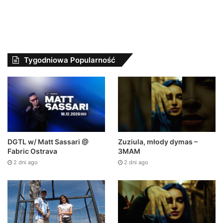
Tygodniowa Popularność
Zuziula, młody dymas –
DGTL w/ Matt Sassari @
3MAM
Fabric Ostrava
2 dni ago
2 dni ago