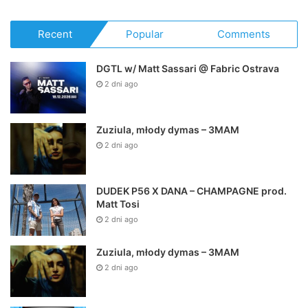
Recent
Popular
Comments
DGTL w/ Matt Sassari @ Fabric Ostrava
2 dni ago
Zuziula, młody dymas – 3MAM
2 dni ago
DUDEK P56 X DANA – CHAMPAGNE prod.
Matt Tosi
2 dni ago
Zuziula, młody dymas – 3MAM
2 dni ago