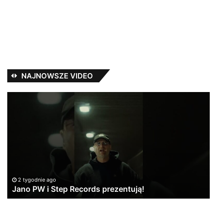
NAJNOWSZE VIDEO
Jano
Ka
PW
Ba
i
–
Step
Tr
Records
ta
prezentują!
vo
1
2 tygodnie ago
Jano PW i Step Records prezentują!