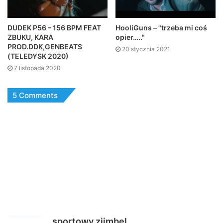
DUDEK P56 – 156 BPM FEAT
HooliGuns – "trzeba mi coś
ZBUKU, KARA
opier….."
PROD.DDK,GENBEATS
20 stycznia 2021
(TELEDYSK 2020)
7 listopada 2020
5 Comments
p
sportowy ziimbel