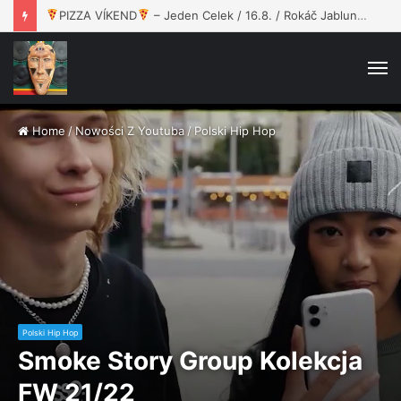
PIZZA VÍKEND
– Jeden Celek / 16.8. / Rokáč Jablunkov
M
Home
/
Nowości Z Youtuba
/
Polski Hip Hop
Polski Hip Hop
Smoke Story Group Kolekcja
FW 21/22