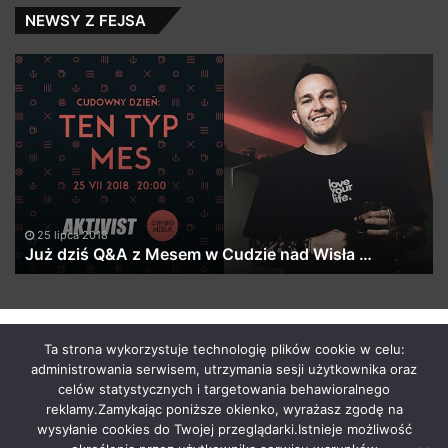
NEWSY Z FEJSA
Już
d
dziś
up
Q&A
th
z
co
Mesem
ph
w
Cudzie
nad
Wisła
25 lipca 2018
…
Już dziś Q&A z Mesem w Cudzie nad Wisła …
by macabrismix 2019
Ta strona wykorzystuje technologię plików cookie w celu:
administrowania serwisem, utrzymania sesji użytkownika oraz
Pranie Tapicerki /
Myjnia Samochodowa
/
Who is the killer
celów statystycznych i targetowania behawioralnego
/
Hosting Stron WWW Racibórz
/
Przewozy Międzynarodowe
/
reklamy.Zamykając poniższe okienko, wyrażasz zgodę na
Krawcowa Szwalnia
/
Meble Racibórz
wysyłanie cookies do Twojej przeglądarki.Istnieje możliwość
START
Radio
Newsy Z Fejsa
Newsy Z Klubów