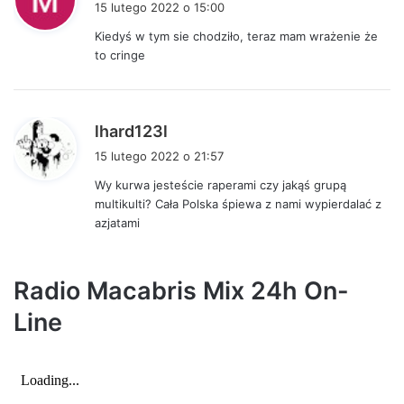
15 lutego 2022 o 15:00
s
Kiedyś w tym sie chodziło, teraz mam wrażenie że
z
to cringe
e
:
p
lhard123l
i
15 lutego 2022 o 21:57
s
Wy kurwa jesteście raperami czy jakąś grupą
z
multikulti? Cała Polska śpiewa z nami wypierdalać z
e
azjatami
:
Radio Macabris Mix 24h On-
Line