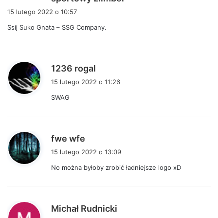
i
15 lutego 2022 o 10:57
s
Ssij Suko Gnata – SSG Company.
z
e
:
p
1236 rogal
i
15 lutego 2022 o 11:26
s
SWAG
z
e
:
p
fwe wfe
i
15 lutego 2022 o 13:09
s
No można byłoby zrobić ładniejsze logo xD
z
e
:
p
Michał Rudnicki
i