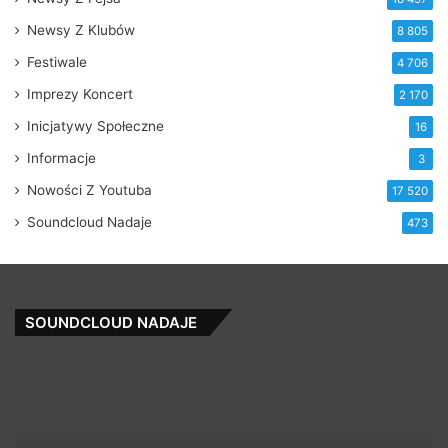
Newsy Z Klubów
8 805
Festiwale
4 706
Imprezy Koncert
2 170
Inicjatywy Społeczne
16
Informacje
3
Nowości Z Youtuba
17 520
Soundcloud Nadaje
473
SOUNDCLOUD NADAJE
Turn
06
It
He
Out
(Omegaman