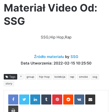
Materiał Video Od:
SSG
SSG,Hip Hop,Rap
Źródło materiału
by
SSG
Data Utworzenia: 2022-02-15 10:25:50
Tags
*
group
hip-hop
kolekcja
rap
smoke
ssg
story
LinkedIn
Tumblr
Pinterest
Reddit
VKontakte
Share via Email
Print