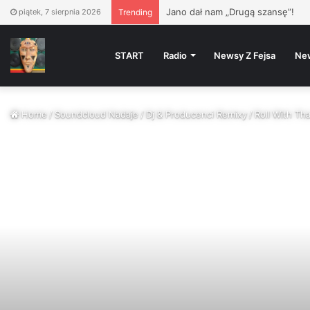
PIZZA VÍKEND
– Vinyl Oldies
piątek, 7 sierpnia 2026
Trending
START
Radio
Newsy Z Fejsa
Ne
Home
/
Soundcloud Nadaje
/
Dj & Producenci Remixy
/
Roll With Th