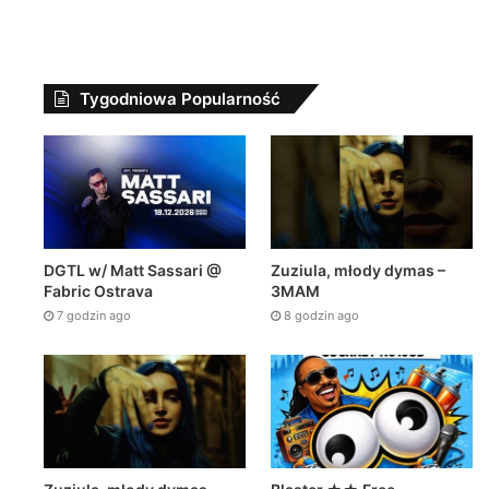
Tygodniowa Popularność
DGTL w/ Matt Sassari @
Zuziula, młody dymas –
Fabric Ostrava
3MAM
7 godzin ago
8 godzin ago