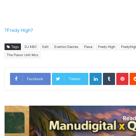
?Fredy High?
Tags
DJ K8O
Edit
Everton Dacres
Flava
Fredy High
FredyHig
The Flavor Unit Mcs
LinkedIn
Tumblr
Pint
Facebook
Twitter
Read