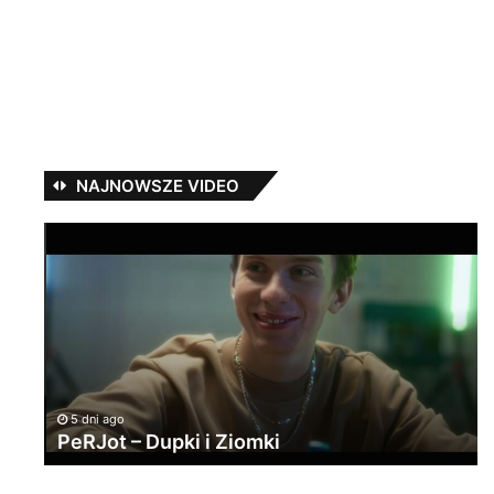
NAJNOWSZE VIDEO
PeRJot
#
–
w
Dupki
ka
i
na
Ziomki
cz
5 dni ago
PeRJot – Dupki i Ziomki