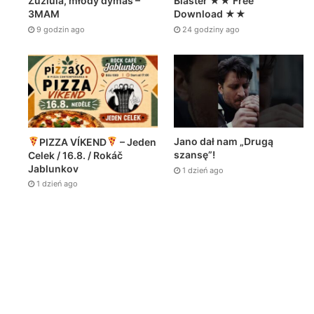
Zuziula, młody dymas –
Blaster ★★ Free
3MAM
Download ★★
9 godzin ago
24 godziny ago
Jano dał nam „Drugą
PIZZA VÍKEND
– Jeden
szansę”!
Celek / 16.8. / Rokáč
Jablunkov
1 dzień ago
1 dzień ago