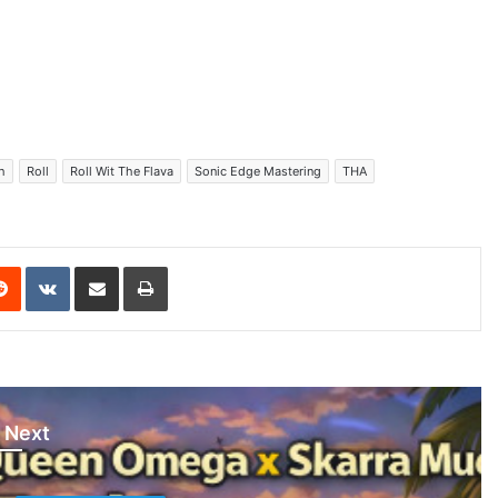
h
Roll
Roll Wit The Flava
Sonic Edge Mastering
THA
erest
Reddit
VKontakte
Share via Email
Print
 Next