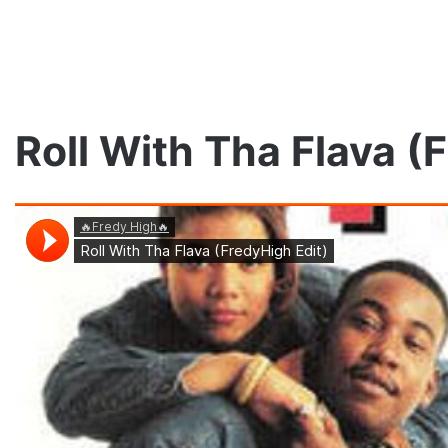
Roll With Tha Flava (
TEDE
–
WUJOT
/
prod.
Yottsu
[LIVE
 Pers, @atutowy
VIDEO]
atutowy x The
3 dni ago
TEDE – WUJOT / prod. Yottsu [LI