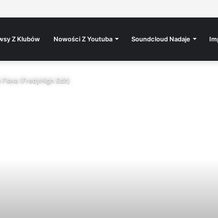
 / 15.8. / Rokáč Jablunkov
wsy Z Klubów
Nowości Z Youtuba
Soundcloud Nadaje
Im
a Flava (FredyHigh Edit)