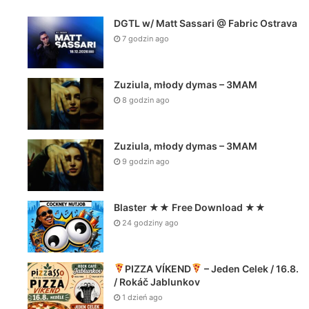
DGTL w/ Matt Sassari @ Fabric Ostrava
7 godzin ago
Zuziula, młody dymas – 3MAM
8 godzin ago
Zuziula, młody dymas – 3MAM
9 godzin ago
Blaster ★★ Free Download ★★
24 godziny ago
PIZZA VÍKEND
– Jeden Celek / 16.8.
/ Rokáč Jablunkov
1 dzień ago