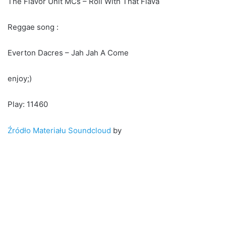
The Flavor Unit MCs – Roll With That Flava
Reggae song :
Everton Dacres – Jah Jah A Come
enjoy;)
Play: 11460
Źródło Materiału Soundcloud
by