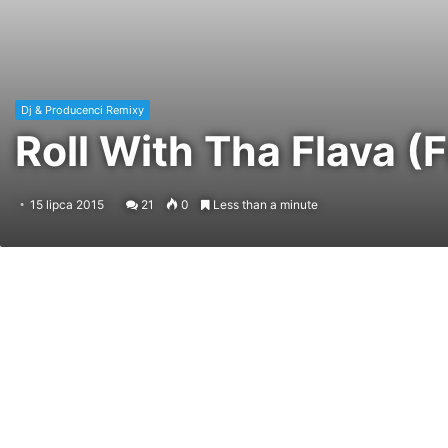
Dj & Producenci Remixy
Roll With Tha Flava (
15 lipca 2015
21
0
Less than a minute