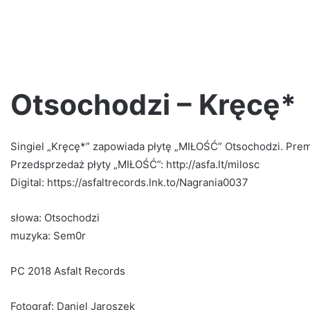
Otsochodzi – Kręcę*
Singiel „Kręcę*” zapowiada płytę „MIŁOŚĆ” Otsochodzi. Premi
Kaz
Bałagane
Przedsprzedaż płyty „MIŁOŚĆ”: http://asfa.lt/milosc
–
Digital: https://asfaltrecords.lnk.to/Nagrania0037
Trash
talk
słowa: Otsochodzi
vol.
1
muzyka: Sem0r
2 tygodnie ago
PC 2018 Asfalt Records
ezentują!
Kaz Bałagane – Trash talk vol. 1
Fotograf: Daniel Jaroszek