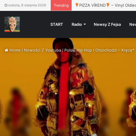
Dwa Sławy, Gruby Mielzky, Pers
sobota, 8 sierpnia 2026
Trending
START
Radio
Newsy Z Fejsa
Ne
Home
/
Nowości Z Youtuba
/
Polski Hip Hop
/
Otsochodzi – Kręcę*