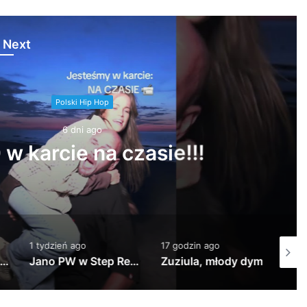
 Next
Hip Hop
i ago
 na czasie!!!
1 tydzień ago
17 godzin ago
18 godz
Jano PW w Step Records!
Zuziula, młody dymas – 3MAM