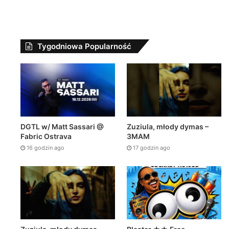
Tygodniowa Popularność
DGTL w/ Matt Sassari @
Zuziula, młody dymas –
Fabric Ostrava
3MAM
16 godzin ago
17 godzin ago