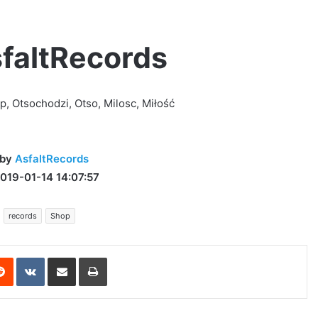
sfaltRecords
p, Otsochodzi, Otso, Milosc, Miłość
by
AsfaltRecords
019-01-14 14:07:57
records
Shop
erest
Reddit
VKontakte
Share via Email
Print