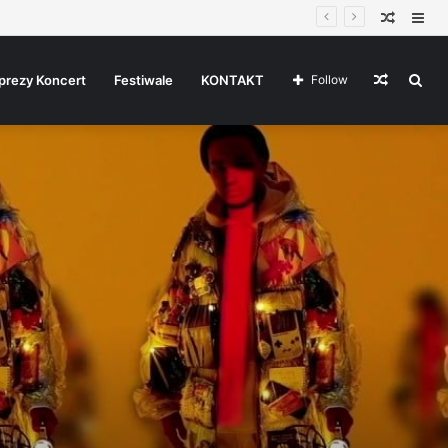
Random
Sid
Article
Random
Sea
prezy Koncert
Festiwale
KONTAKT
Follow
Article
for