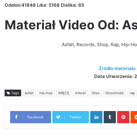
Odsłon:41848 Like: 5168 Dislike: 65
Materiał Video Od: A
Asfalt, Records, Shop, Rap, Hip-Ho
Źródło materiału
Data Utworzenia: 2
Tags
asfalt
hip-hop
KRĘCĘ
miłość
Otso
Otsochodzi
rap
LinkedIn
Tumblr
Pint
Facebook
Twitter