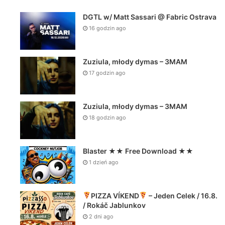
DGTL w/ Matt Sassari @ Fabric Ostrava
16 godzin ago
Zuziula, młody dymas – 3MAM
17 godzin ago
Zuziula, młody dymas – 3MAM
18 godzin ago
Blaster ★★ Free Download ★★
1 dzień ago
PIZZA VÍKEND
– Jeden Celek / 16.8.
/ Rokáč Jablunkov
2 dni ago