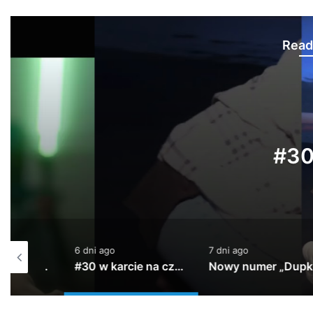
Read
Polski 
6 dn
#30 w karcie
6 dni ago
7 dni ago
PeRJot – Dupki i Ziomki
#30 w karcie na czasie!!!
Nowy numer „Dupki i Ziomki” już jutro na kanale Altereggo Records #altereggo #rap #rolka #hiphop