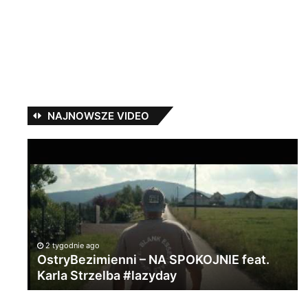
NAJNOWSZE VIDEO
OstryBezimienni
Ma
–
S
NA
–
SPOKOJNIE
„S
feat.
ft.
Karla
Wo
Strzelba
#lazyday
2 tygodnie ago
OstryBezimienni – NA SPOKOJNIE feat.
Karla Strzelba #lazyday