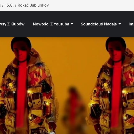
, @atutowy – Bad Vibes Only (prod. @atutowy x The Returners)
wsy Z Klubów
Nowości Z Youtuba
Soundcloud Nadaje
Im