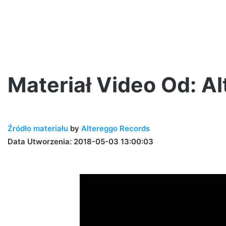
Materiał Video Od: A
Jano
PW
Źródło materiału
by
Altereggo Records
i
Step
Data Utworzenia: 2018-05-03 13:00:03
Records
prezentują!
0-lecia Step
2 tygodnie ago
Jano PW i Step Records prezentu