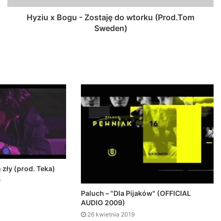
Hyziu x Bogu - Zostaję do wtorku (Prod.Tom
Sweden)
zły (prod. Teka)
9
Paluch – "Dla Pijaków" (OFFICIAL
AUDIO 2009)
26 kwietnia 2019