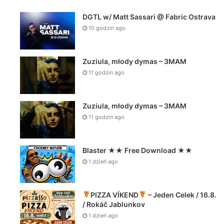
DGTL w/ Matt Sassari @ Fabric Ostrava
10 godzin ago
Zuziula, młody dymas – 3MAM
11 godzin ago
Zuziula, młody dymas – 3MAM
11 godzin ago
Blaster ★★ Free Download ★★
1 dzień ago
PIZZA VÍKEND
– Jeden Celek / 16.8.
/ Rokáč Jablunkov
1 dzień ago