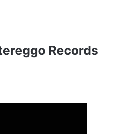
ltereggo Records
Kaz
Bałagane
–
Trash
talk
vol.
1
2 tygodnie ago
ją!
Kaz Bałagane – Trash talk vol. 1