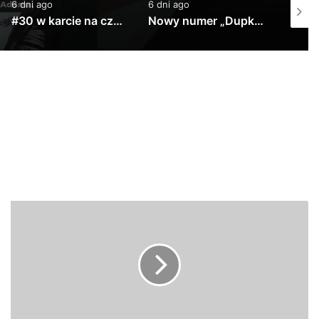
6 dni ago
1 tydzień ago
11 godz
Nowy numer „Dupki i Ziomki” już jutro na kanale Altereggo Records #altereggo #rap #rolka #hiphop
Jano PW w Step Records!