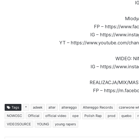
IG
Mlody
FP – https://www.f
IG – https://www.ins
YT – https://www.youtube.com/c
WIDEO: NI
IG – https://www.inst
REALIZACJA/MIX/MAS
FP – https://m.faceb
Tags
*
adeek
alter
altereggo
Altereggo Records
czerwone w
NOWOSC
Official
official video
ope
Polish Rap
prod
quebo
VIDEOSOURCE
YOUNG
young rapers