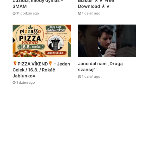
Zuziula, młody dymas –
Blaster ★★ Free
3MAM
Download ★★
11 godzin ago
1 dzień ago
Jano dał nam „Drugą
PIZZA VÍKEND
– Jeden
szansę”!
Celek / 16.8. / Rokáč
Jablunkov
1 dzień ago
1 dzień ago