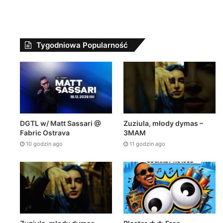
in ago
11 godzin ago
1 dzień ago
Zuziula, młody dymas – 3MAM
Zuziula, młody dymas – 3MAM
Tygodniowa Popularność
Zuziula, młody dymas –
DGTL w/ Matt Sassari @
3MAM
Fabric Ostrava
11 godzin ago
10 godzin ago