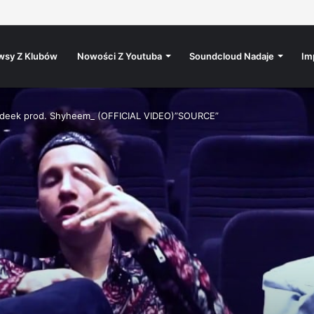
 / 15.8. / Rokáč Jablunkov
wsy Z Klubów
Nowości Z Youtuba
Soundcloud Nadaje
Im
Adeek prod. Shyheem_ (OFFICIAL VIDEO)”SOURCE”