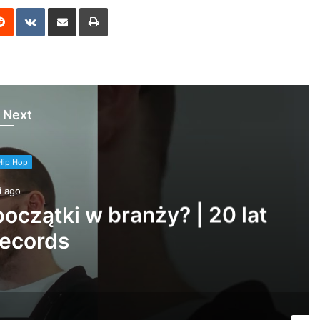
erest
Reddit
VKontakte
Share via Email
Print
 Next
Hip Hop
i ago
pki i Ziomki