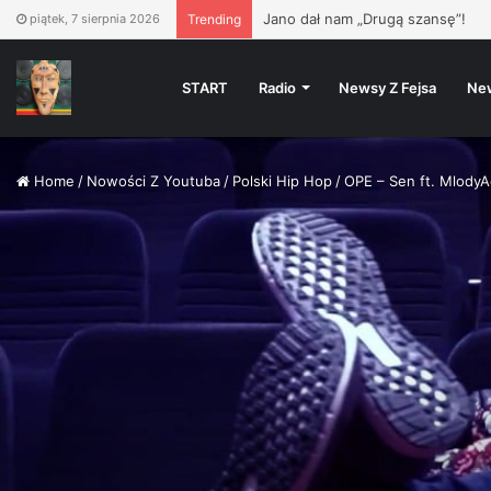
PIZZA VÍKEND
– Vinyl Oldies
piątek, 7 sierpnia 2026
Trending
START
Radio
Newsy Z Fejsa
Ne
Home
/
Nowości Z Youtuba
/
Polski Hip Hop
/
OPE – Sen ft. Mlody