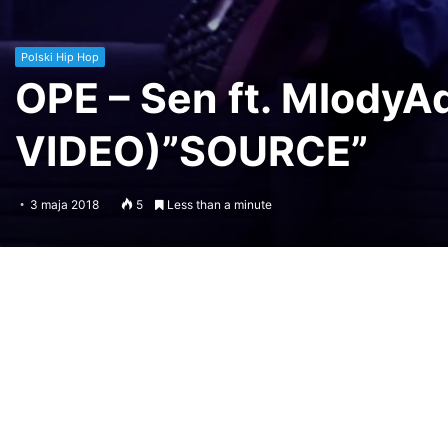
Polski Hip Hop
OPE – Sen ft. Mlody
VIDEO)”SOURCE”
3 maja 2018
5
Less than a minute