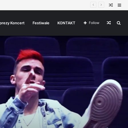
Random
Sid
Article
Random
Sea
prezy Koncert
Festiwale
KONTAKT
Follow
Article
for