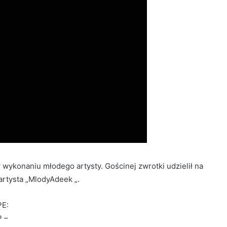
ykonaniu młodego artysty. Gościnej zwrotki udzielił na
artysta „MlodyAdeek „.
E:
 –