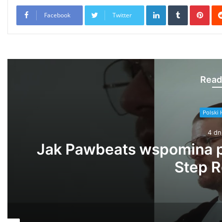
LinkedIn
Tumblr
Pint
Facebook
Twitter
Read
Polski 
5 dn
PeRJot – Du