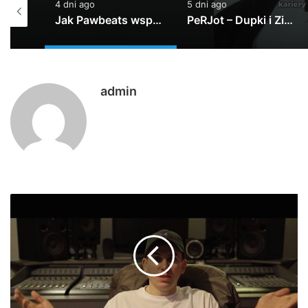
5 dni ago
6 dni ago
Jak Pawbeats wspomina początki w branży? | 20 lat Step Records
PeRJot – Dupki i Ziomki
#30 w karcie na czasie!!!
admin