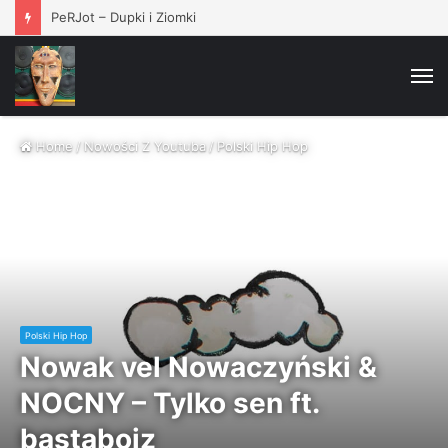
PeRJot – Dupki i Ziomki
M
Home
/
Nowości Z Youtuba
/
Polski Hip Hop
Polski Hip Hop
Nowak vel Nowaczyński &
NOCNY – Tylko sen ft.
bastaboiz