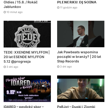
Oldies / 15.8. / Rokáč
𝗣𝗟𝗘𝗡𝗘𝗥𝗞𝗨: 𝗗𝗝 𝗦𝗢𝗜𝗡𝗔
Jablunkov
11 godzin ago
10 minut ago
Jak Pawbeats wspomina
TEDE: XXENDNE MYLFFON |
początki w branży? | 20 lat
20 lat ESENDE MYLFFON
Step Records
5.12 @progresja
3 dni ago
3 dni ago
PeRJot – Dupki i Ziomki
IDARED – pevěcký sbor –