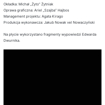
Okładka: Michał „Żyto” Żytniak
Oprawa graficzna: Ariel „Szajba” Hajbos
Management projektu: Agata Kirago
Produkcja wykonawcza: Jakub Nowak vel Nowaczyński
Na płycie wykorzystano fragmenty wypowiedzi Edwarda
Dwurnika.