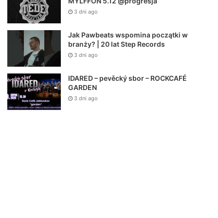
MYLFFON 5.12 @progresja
3 dni ago
Jak Pawbeats wspomina początki w
branży? | 20 lat Step Records
3 dni ago
IDARED – pevěcký sbor – ROCKCAFÉ
GARDEN
3 dni ago