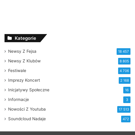
Kategorie
Newsy Z Fejsa
18 457
Newsy Z Klubów
8 805
Festiwale
4 706
Imprezy Koncert
2 168
Inicjatywy Społeczne
16
Informacje
3
Nowości Z Youtuba
17 513
Soundcloud Nadaje
472