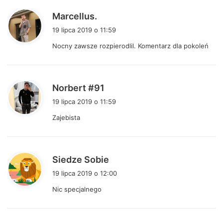
p
Marcellus.
i
19 lipca 2019 o 11:59
s
Nocny zawsze rozpierodlil. Komentarz dla pokoleń
z
e
:
p
Norbert #91
i
19 lipca 2019 o 11:59
s
Zajebista
z
e
:
p
Siedze Sobie
i
19 lipca 2019 o 12:00
s
Nic specjalnego
z
e
: