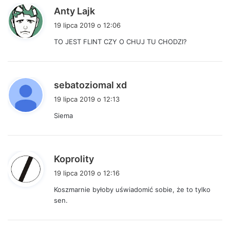
p
Anty Lajk
i
19 lipca 2019 o 12:06
s
TO JEST FLINT CZY O CHUJ TU CHODZI?
z
e
:
p
sebatoziomal xd
i
19 lipca 2019 o 12:13
s
Siema
z
e
:
p
Koprolity
i
19 lipca 2019 o 12:16
s
Koszmarnie byłoby uświadomić sobie, że to tylko
z
sen.
e
: