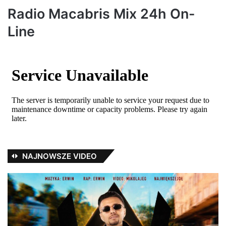
:
Radio Macabris Mix 24h On-
Line
NAJNOWSZE VIDEO
ErwinOficjalnie
Di
–
pl
Erwin
i
NWJ
zł
–