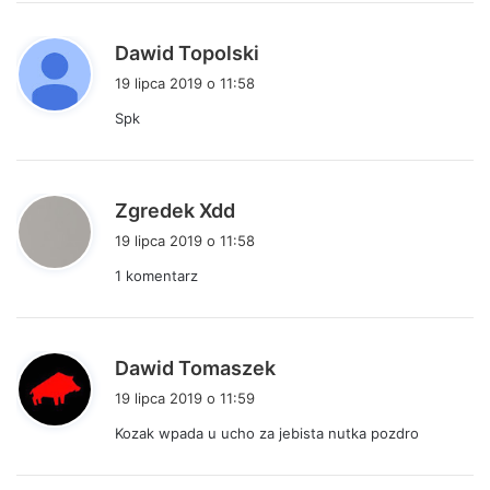
:
p
Dawid Topolski
i
19 lipca 2019 o 11:58
s
Spk
z
e
:
p
Zgredek Xdd
i
19 lipca 2019 o 11:58
s
1 komentarz
z
e
:
p
Dawid Tomaszek
i
19 lipca 2019 o 11:59
s
Kozak wpada u ucho za jebista nutka pozdro
z
e
: