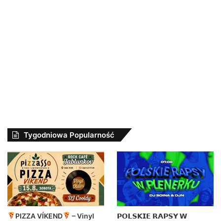
Tygodniowa Popularność
PIZZA VÍKEND
– Vinyl
𝗣𝗢𝗟𝗦𝗞𝗜𝗘 𝗥𝗔𝗣𝗦𝗬 𝗪