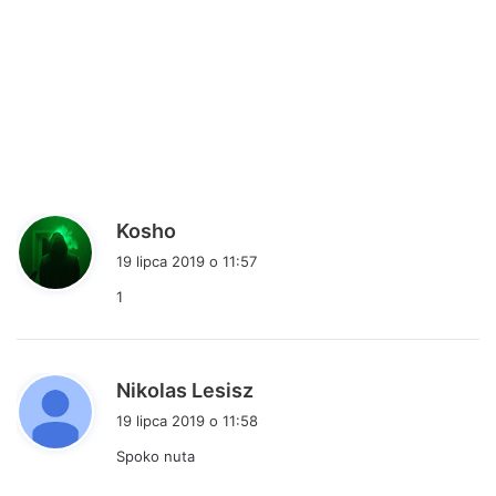
p
Kosho
i
19 lipca 2019 o 11:57
s
1
z
e
:
p
Nikolas Lesisz
i
19 lipca 2019 o 11:58
s
Spoko nuta
z
e