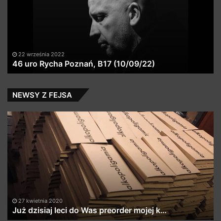
Poznań,
i
B17
Fu
(10/09/22)
(E
2)
22 września 2022
46 uro Rycha Poznań, B17 (10/09/22)
NEWSY Z FEJSA
Już
Wc
dzisiaj
w
leci
ho
do
w
Was
Cz
preorder
og
mojej
k…
27 kwietnia 2020
Już dzisiaj leci do Was preorder mojej k…