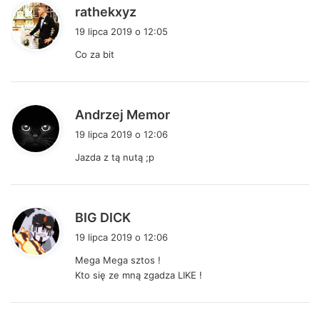
p
rathekxyz
i
19 lipca 2019 o 12:05
s
Co za bit
z
e
:
p
Andrzej Memor
i
19 lipca 2019 o 12:06
s
Jazda z tą nutą ;p
z
e
:
p
BIG DICK
i
19 lipca 2019 o 12:06
s
Mega Mega sztos !
z
Kto się ze mną zgadza LIKE !
e
: