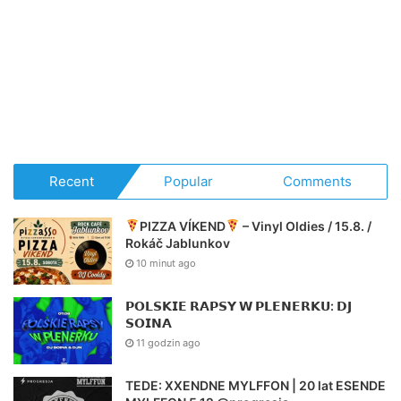
Recent
Popular
Comments
PIZZA VÍKEND
– Vinyl Oldies / 15.8. /
Rokáč Jablunkov
10 minut ago
𝗣𝗢𝗟𝗦𝗞𝗜𝗘 𝗥𝗔𝗣𝗦𝗬 𝗪 𝗣𝗟𝗘𝗡𝗘𝗥𝗞𝗨: 𝗗𝗝
𝗦𝗢𝗜𝗡𝗔
11 godzin ago
TEDE: XXENDNE MYLFFON | 20 lat ESENDE