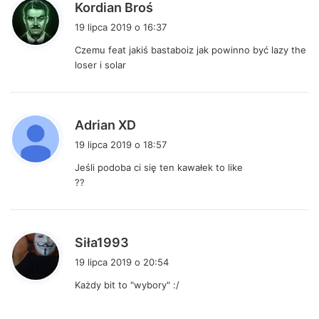
p
Kordian Broś
i
19 lipca 2019 o 16:37
s
Czemu feat jakiś bastaboiz jak powinno być lazy the
z
loser i solar
e
:
p
Adrian XD
i
19 lipca 2019 o 18:57
s
Jeśli podoba ci się ten kawałek to like
z
??
e
:
p
Siła1993
i
19 lipca 2019 o 20:54
s
Każdy bit to "wybory" :/
z
e