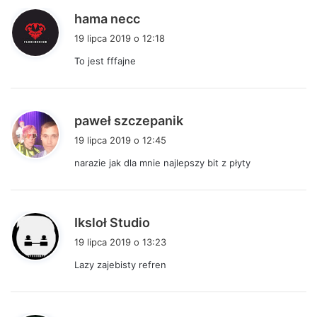
p
hama necc
i
19 lipca 2019 o 12:18
s
To jest fffajne
z
e
:
p
paweł szczepanik
i
19 lipca 2019 o 12:45
s
narazie jak dla mnie najlepszy bit z płyty
z
e
:
p
Iksloł Studio
i
19 lipca 2019 o 13:23
s
Lazy zajebisty refren
z
e
: