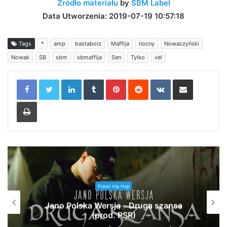
Źródło materiału
by
SBM Label
Data Utworzenia: 2019-07-19 10:57:18
Tags
*
amp
bastaboiz
Maffija
nocny
Nowaczyński
Nowak
SB
sbm
sbmaffija
Sen
Tylko
vel
LinkedIn
Tumblr
Pinterest
Reddit
VKontakte
Share via Email
Print
Polski Hip Hop
Jano Polska Wersja – Druga szansa
(prod. PSR)