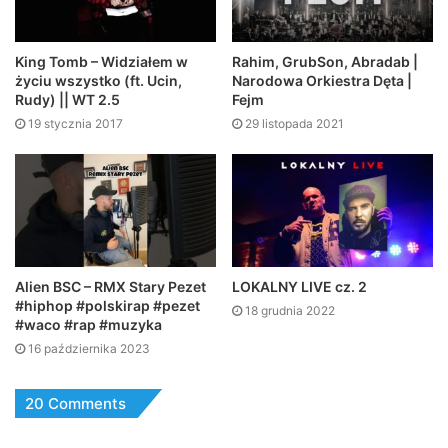
King Tomb – Widziałem w
Rahim, GrubSon, Abradab |
życiu wszystko (ft. Ucin,
Narodowa Orkiestra Dęta |
Rudy) || WT 2.5
Fejm
19 stycznia 2017
29 listopada 2021
Alien BSC – RMX Stary Pezet
LOKALNY LIVE cz. 2
#hiphop #polskirap #pezet
18 grudnia 2022
#waco #rap #muzyka
16 października 2023
20 Comments