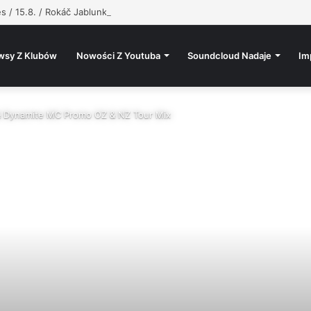
s / 15.8. / Rokáč Jablunkov
wsy Z Klubów
Nowości Z Youtuba
Soundcloud Nadaje
Im
 & Dynamite MC Promo OZ & NZ Tour Mix