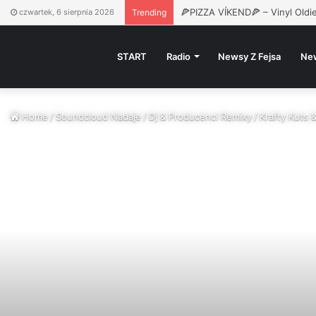
🍕PIZZA VÍKEND🍕 – Vinyl Oldie
czwartek, 6 sierpnia 2026
Trending
START
Radio
Newsy Z Fejsa
Ne
Home
/
Soundcloud Nadaje
/
Dj & Producenci Remixy
/
Krafty Kuts