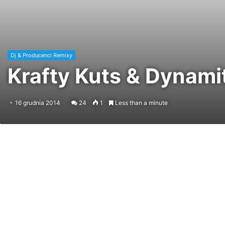
Dj & Producenci Remixy
Krafty Kuts & Dynam
16 grudnia 2014
24
1
Less than a minute