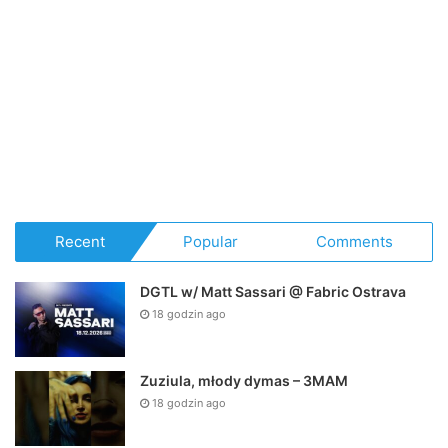
Recent
Popular
Comments
DGTL w/ Matt Sassari @ Fabric Ostrava
18 godzin ago
Zuziula, młody dymas – 3MAM
18 godzin ago