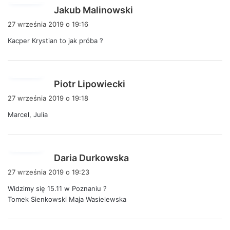
p
Jakub Malinowski
i
27 września 2019 o 19:16
s
Kacper Krystian to jak próba ?
z
e
:
p
Piotr Lipowiecki
i
27 września 2019 o 19:18
s
Marcel, Julia
z
e
:
p
Daria Durkowska
i
27 września 2019 o 19:23
s
Widzimy się 15.11 w Poznaniu ?
z
Tomek Sienkowski Maja Wasielewska
e
: