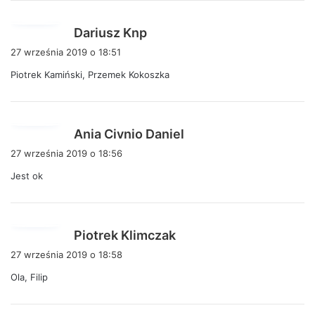
:
p
Dariusz Knp
i
27 września 2019 o 18:51
s
Piotrek Kamiński, Przemek Kokoszka
z
e
:
p
Ania Civnio Daniel
i
27 września 2019 o 18:56
s
Jest ok
z
e
:
p
Piotrek Klimczak
i
27 września 2019 o 18:58
s
Ola, Filip
z
e
: