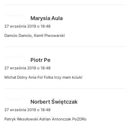
e
:
p
Marysia Aula
i
27 września 2019 o 18:48
s
Damcio Damcio, Kamil Piwowarski
z
e
:
p
Piotr Pe
i
27 września 2019 o 18:48
s
Michał Dolny Ania Fol Folka trzy mam kciuki
z
e
:
p
Norbert Świętczak
i
27 września 2019 o 18:48
s
Patryk Wesołowski Adrian Antonczak PoZDRo
z
e