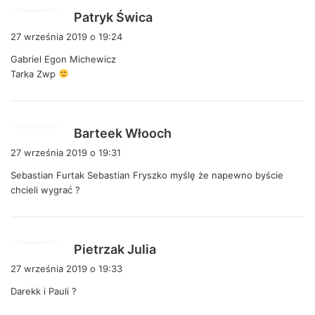
p
Patryk Świca
i
27 września 2019 o 19:24
s
Gabriel Egon Michewicz
z
Tarka Zwp
e
:
p
Barteek Włooch
i
27 września 2019 o 19:31
s
Sebastian Furtak Sebastian Fryszko myślę że napewno byście
z
chcieli wygrać ?
e
:
p
Pietrzak Julia
i
27 września 2019 o 19:33
s
Darekk i Pauli ?
z
e