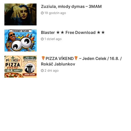
Zuziula, młody dymas – 3MAM
19 godzin ago
Blaster ★★ Free Download ★★
1 dzień ago
PIZZA VÍKEND
– Jeden Celek / 16.8. /
Rokáč Jablunkov
2 dni ago