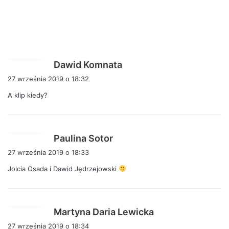
p
Dawid Komnata
i
27 września 2019 o 18:32
s
A klip kiedy?
z
e
:
p
Paulina Sotor
i
27 września 2019 o 18:33
s
Jolcia Osada i Dawid Jędrzejowski
z
e
:
p
Martyna Daria Lewicka
i
27 września 2019 o 18:34