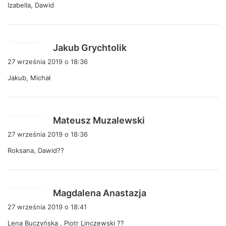
Izabella, Dawid
z
e
:
p
Jakub Grychtolik
i
27 września 2019 o 18:36
s
Jakub, Michał
z
e
:
p
Mateusz Muzalewski
i
27 września 2019 o 18:36
s
Roksana, Dawid??
z
e
:
p
Magdalena Anastazja
i
27 września 2019 o 18:41
s
Lena Buczyńska , Piotr Linczewski ??
z