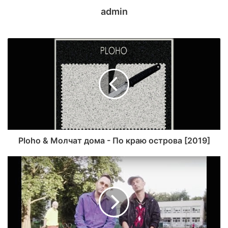
admin
Ploho & Молчат дома - По краю острова [2019]