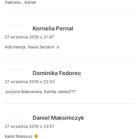
Gabriela , Adrian
z
e
:
p
Kornelia Pernal
i
27 września 2019 o 21:47
s
Ada Kamyk, Kasia Senator ☺
z
e
:
p
Dominika Fedorec
i
27 września 2019 o 22:53
s
Justyna Makowska, Kamila Jamka???
z
e
:
p
Daniel Maksimczyk
i
27 września 2019 o 23:57
s
Kamil Mateusz
z