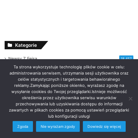
Kategorie
Newsy Z Fejsa
18 457
Ta strona wykorzystuje technologię plików cookie w celu:
Newsy Z Klubów
8 805
administrowania serwisem, utrzymania sesji użytkownika oraz
Festiwale
4 706
celów statystycznych i targetowania behawioralnego
reklamy.Zamykając poniższe okienko, wyrażasz zgodę na
Imprezy Koncert
2 170
wysyłanie cookies do Twojej przeglądarki.Istnieje możliwość
określenia przez użytkownika serwisu warunków
Inicjatywy Społeczne
16
przechowywania lub uzyskiwania dostępu do informacji
Informacje
3
zawartych w plikach cookies za pomocą ustawień przeglądarki
lub konfiguracji usługi
Nowości Z Youtuba
17 518
Zgoda
Nie wyrażam zgody
Dowiedz się więcej
Soundcloud Nadaje
473
Facebook
Twitter
WhatsApp
Telegram