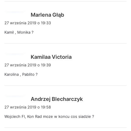
:
p
Marlena Głąb
i
27 września 2019 o 19:33
s
Kamil , Monika ?
z
e
:
p
Kamilaa Victoria
i
27 września 2019 o 19:39
s
Karolina , Pablito ?
z
e
:
p
Andrzej Blecharczyk
i
27 września 2019 o 19:58
s
Wojciech Fl, Kon Rad moze w koncu cos siadzie ?
z
e