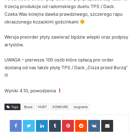
trzecią produkcje od radomskiego duetu TPS / Dack.
Czeka Was kolejna dawka prawdziwego, szczerego rapu
okraszonego kozackimi gościnkami
Wersja preorder płyty zawierać będzie wlepki oraz podpisy
artystów.
UWAGA – pierwsze 100 osób które opłacą pre-order
dostaną od nas także płytę TPS / Dack „Cisza przed Burzą”
!!!
Wyniki 4.10, powodzenia
Tags
Bluza
HURT
KONKURS
wygrania
LinkedIn
Tumblr
Pinterest
Reddit
VKontakte
Share via Email
Print