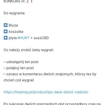
KONKURS nr. 2
Do wygrania:
Bluza
koszulka
płyta
#HURT
+ suszCBD
Co należy zrobić żeby wygrać:
– udostępnij ten post
– polajkuj ten post
– oznacz w komentarzu dwóch znajomych, którzy tez by
chcieli coś wygrać
https://tiwshop.pl/product/tps-dack-dzieci-nadziei/
Po sukcesie dwóch poprzednich płyt przyszedłszy czas na