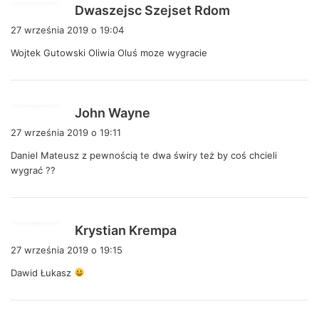
p
Dwaszejsc Szejset Rdom
i
27 września 2019 o 19:04
s
Wojtek Gutowski Oliwia Oluś moze wygracie
z
e
:
p
John Wayne
i
27 września 2019 o 19:11
s
Daniel Mateusz z pewnością te dwa świry też by coś chcieli
z
wygrać ??
e
:
p
Krystian Krempa
i
27 września 2019 o 19:15
s
Dawid Łukasz
z
e
: