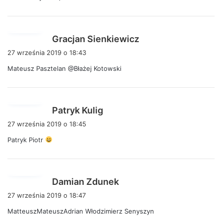
e
:
p
Gracjan Sienkiewicz
i
27 września 2019 o 18:43
s
Mateusz Pasztelan @Błażej Kotowski
z
e
:
p
Patryk Kulig
i
27 września 2019 o 18:45
s
Patryk Piotr
z
e
:
p
Damian Zdunek
i
27 września 2019 o 18:47
s
MatteuszMateuszAdrian Włodzimierz Senyszyn
z