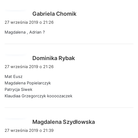
p
Gabriela Chomik
i
27 września 2019 o 21:26
s
Magdalena , Adrian ?
z
e
:
p
Dominika Rybak
i
27 września 2019 o 21:26
s
Mat Eusz
z
Magdalena Popielarczyk
e
Patrycja Siwek
:
Klaudiaa Grzegorczyk koooozaczek
p
Magdalena Szydłowska
i
27 września 2019 o 21:39
s