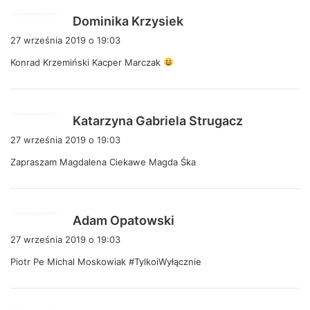
p
Dominika Krzysiek
i
27 września 2019 o 19:03
s
Konrad Krzemiński Kacper Marczak
z
e
:
p
Katarzyna Gabriela Strugacz
i
27 września 2019 o 19:03
s
Zapraszam Magdalena Ciekawe Magda Śka
z
e
:
p
Adam Opatowski
i
27 września 2019 o 19:03
s
Piotr Pe Michal Moskowiak #TylkoiWyłącznie
z
e
: