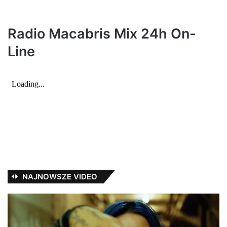
e
:
Radio Macabris Mix 24h On-
Line
NAJNOWSZE VIDEO
Zuziula,
Ja
młody
da
dymas
n