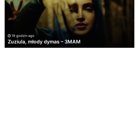
–
„D
3MAM
sz
19 godzin ago
Zuziula, młody dymas – 3MAM