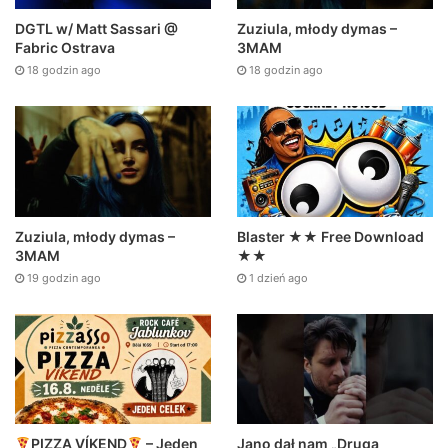
DGTL w/ Matt Sassari @
Zuziula, młody dymas –
Fabric Ostrava
3MAM
18 godzin ago
18 godzin ago
Zuziula, młody dymas –
Blaster ★★ Free Download
3MAM
★★
19 godzin ago
1 dzień ago
PIZZA VÍKEND
– Jeden
Jano dał nam „Drugą