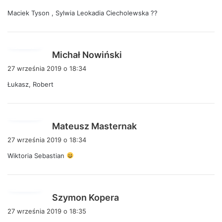
s
Maciek Tyson , Sylwia Leokadia Ciecholewska ??
z
e
:
p
Michał Nowiński
i
27 września 2019 o 18:34
s
Łukasz, Robert
z
e
:
p
Mateusz Masternak
i
27 września 2019 o 18:34
s
Wiktoria Sebastian
z
e
:
p
Szymon Kopera
i
27 września 2019 o 18:35
s