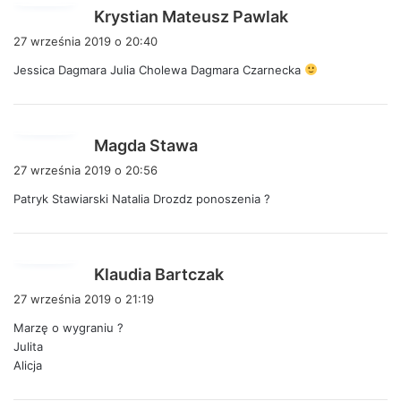
p
Krystian Mateusz Pawlak
i
27 września 2019 o 20:40
s
Jessica Dagmara Julia Cholewa Dagmara Czarnecka
z
e
:
p
Magda Stawa
i
27 września 2019 o 20:56
s
Patryk Stawiarski Natalia Drozdz ponoszenia ?
z
e
:
p
Klaudia Bartczak
i
27 września 2019 o 21:19
s
Marzę o wygraniu ?
z
Julita
e
Alicja
: