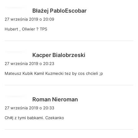
:
p
Błażej PabloEscobar
i
27 września 2019 o 20:09
s
Hubert , Oliwier ? TPS
z
e
:
p
Kacper Bialobrzeski
i
27 września 2019 o 20:23
s
Mateusz Kubik Kamil Kuzmecki tez by cos chcieli ;p
z
e
:
p
Roman Nieroman
i
27 września 2019 o 20:33
s
Ch#j z tymi babkami. Czekanko
z
e
: