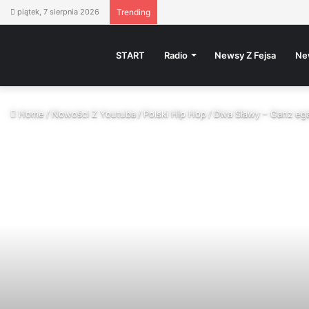
piątek, 7 sierpnia 2026
Trending
START
Radio
Newsy Z Fejsa
Ne
Home
/
Nowości Z Youtuba
/
Polski Hip Hop
/
Dwa Sławy – Ganz ega