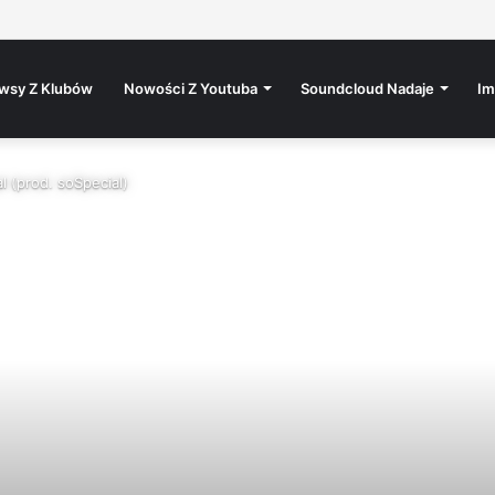
wsy Z Klubów
Nowości Z Youtuba
Soundcloud Nadaje
Im
l (prod. soSpecial)