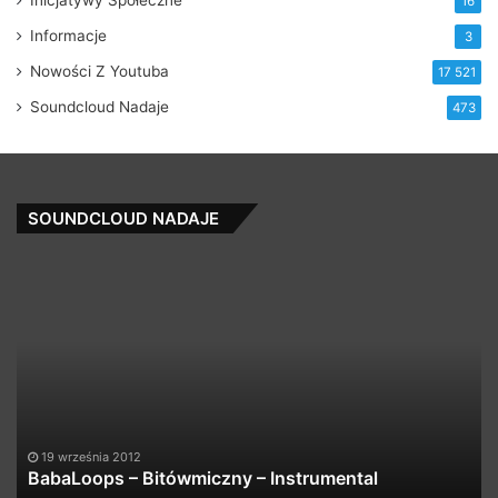
Inicjatywy Społeczne
16
Informacje
3
Nowości Z Youtuba
17 521
Soundcloud Nadaje
473
SOUNDCLOUD NADAJE
BabaLoops
Ge
–
Lo
Bitówmiczny
(f
–
Gr
Instrumental
Bl
19 września 2012
BabaLoops – Bitówmiczny – Instrumental