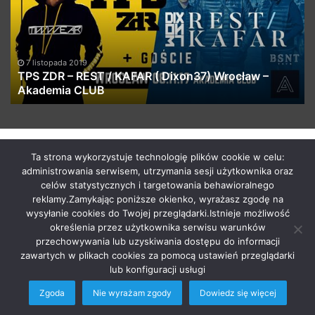
REST
–
/
D
KAFAR
z
(
pa
Dixon37)
pr
7 listopada 2019
Wrocław
Ty
TPS ZDR – REST / KAFAR ( Dixon37) Wrocław –
–
Akademia CLUB
Akademia
CLUB
by macabrismix 2019
Ta strona wykorzystuje technologię plików cookie w celu:
administrowania serwisem, utrzymania sesji użytkownika oraz
Pranie Tapicerki /
Myjnia Samochodowa
/
Who is the killer
celów statystycznych i targetowania behawioralnego
/
Hosting Stron WWW Racibórz
/
Przewozy Międzynarodowe
/
reklamy.Zamykając poniższe okienko, wyrażasz zgodę na
Krawcowa Szwalnia
/
Meble Racibórz
wysyłanie cookies do Twojej przeglądarki.Istnieje możliwość
START
Radio
Newsy Z Fejsa
Newsy Z Klubów
określenia przez użytkownika serwisu warunków
przechowywania lub uzyskiwania dostępu do informacji
Nowości Z Youtuba
Soundcloud Nadaje
Imprezy Koncert
zawartych w plikach cookies za pomocą ustawień przeglądarki
Festiwale
KONTAKT
lub konfiguracji usługi
Zgoda
Nie wyrażam zgody
Dowiedz się więcej