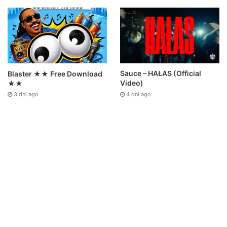
Sauce – HAŁAS (Official
Blaster ★★ Free Download
Video)
★★
4 dni ago
3 dni ago