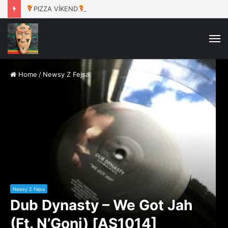
PIZZA VÍKEND
– Jeden Celek / 16.8. / Rokáč Jablunkov
M
Home
/
Newsy Z Fejsa
Newsy Z Fejsa
Dub Dynasty – We Got Jah
(Ft. N’Goni) [AS1014]