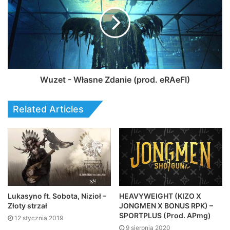
Wuzet - Własne Zdanie (prod. eRAeFI)
Related Articles
Lukasyno ft. Sobota, Nizioł –
HEAVYWEIGHT (KIZO X
Złoty strzał
JONGMEN X BONUS RPK) –
SPORTPLUS (Prod. APmg)
12 stycznia 2019
9 sierpnia 2020