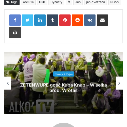
Tags
AS1014
Dub
Dynasty
ft
Jah
jahlovezrana
NGoni
LinkedIn
Tumblr
Pinterest
Reddit
VKontakte
Share via Email
Print
Newsy Z Fejsa
ZETENWUPE gość Kuba Knap – Wisełka
prod. Wrotas