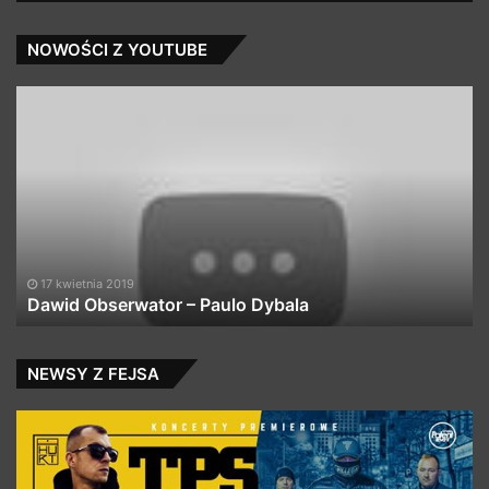
NOWOŚCI Z YOUTUBE
Dawid
D
Obserwator
Zd
–
ft.
Paulo
N
Dybala
Ko
–
Zn
te
kt
17 kwietnia 2019
Dawid Obserwator – Paulo Dybala
sz
NEWSY Z FEJSA
TPS
TP
ZDR
/
–
Da