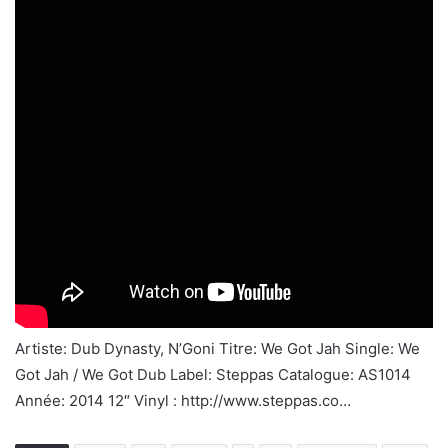
Artiste: Dub Dynasty, N’Goni Titre: We Got Jah Single: We
Got Jah / We Got Dub Label: Steppas Catalogue: AS1014
Année: 2014 12″ Vinyl : http://www.steppas.co…