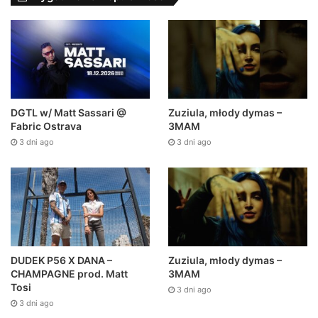
DGTL w/ Matt Sassari @
Zuziula, młody dymas –
Fabric Ostrava
3MAM
3 dni ago
3 dni ago
DUDEK P56 X DANA –
Zuziula, młody dymas –
CHAMPAGNE prod. Matt
3MAM
Tosi
3 dni ago
3 dni ago