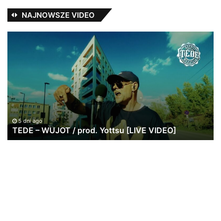
NAJNOWSZE VIDEO
TEDE
Ja
–
Pa
WUJOT
ws
/
po
prod.
w
Yottsu
br
[LIVE
|
VIDEO]
20
lat
5 dni ago
TEDE – WUJOT / prod. Yottsu [LIVE VIDEO]
St
Re