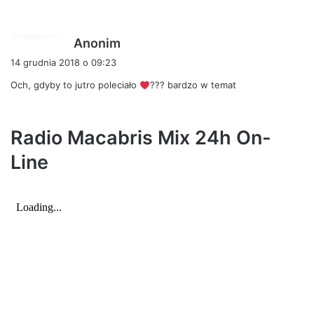
p
Anonim
i
14 grudnia 2018 o 09:23
s
Och, gdyby to jutro poleciało
??? bardzo w temat
z
e
:
Radio Macabris Mix 24h On-
Line