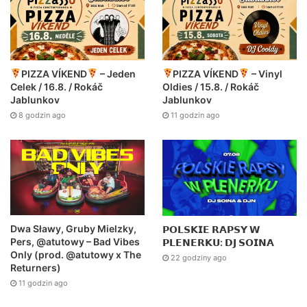
PIZZA VÍKEND
– Jeden
PIZZA VÍKEND
– Vinyl
Celek / 16.8. / Rokáč
Oldies / 15.8. / Rokáč
Jablunkov
Jablunkov
8 godzin ago
11 godzin ago
Dwa Sławy, Gruby Mielzky,
𝗣𝗢𝗟𝗦𝗞𝗜𝗘 𝗥𝗔𝗣𝗦𝗬 𝗪
Pers, @atutowy – Bad Vibes
𝗣𝗟𝗘𝗡𝗘𝗥𝗞𝗨: 𝗗𝗝 𝗦𝗢𝗜𝗡𝗔
Only (prod. @atutowy x The
22 godziny ago
Returners)
11 godzin ago