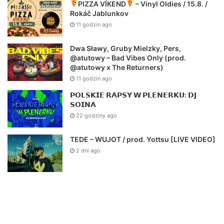
PIZZA VÍKEND
– Vinyl Oldies / 15.8. /
Rokáč Jablunkov
11 godzin ago
Dwa Sławy, Gruby Mielzky, Pers,
@atutowy – Bad Vibes Only (prod.
@atutowy x The Returners)
11 godzin ago
𝗣𝗢𝗟𝗦𝗞𝗜𝗘 𝗥𝗔𝗣𝗦𝗬 𝗪 𝗣𝗟𝗘𝗡𝗘𝗥𝗞𝗨: 𝗗𝗝
𝗦𝗢𝗜𝗡𝗔
22 godziny ago
TEDE – WUJOT / prod. Yottsu [LIVE VIDEO]
2 dni ago