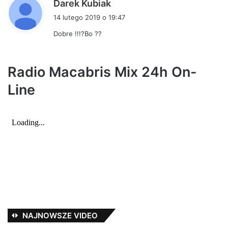
p
Darek Kubiak
i
14 lutego 2019 o 19:47
s
Dobre !!!?Bo ??
z
e
:
Radio Macabris Mix 24h On-
Line
NAJNOWSZE VIDEO