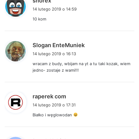
snorex
i
14 lutego 2019 o 14:59
s
10 kom
z
e
:
p
Slogan EnteMuniek
i
14 lutego 2019 o 16:13
s
wracam z budy, wbijam na yt a tu taki kozak, wiem
z
jedno- zostaje z wami!!!
e
:
p
raperek com
i
14 lutego 2019 o 17:31
s
Białko i węglowodan
z
e
: