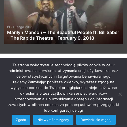
The
Rz
Beautiful
People
ft.
Bill
21 lutego 2018
$aber
Marilyn Manson – The Beautiful People ft. Bill $aber
–
– The Rapids Theatre – February 9, 2018
The
Rapids
Theatre
–
by macabrismix 2019
Ta strona wykorzystuje technologię plików cookie w celu:
February
administrowania serwisem, utrzymania sesji użytkownika oraz
Pranie Tapicerki /
Myjnia Samochodowa
/
Who is the killer
9,
celów statystycznych i targetowania behawioralnego
/
Hosting Stron WWW Racibórz
/
Przewozy Międzynarodowe
/
2018
reklamy.Zamykając poniższe okienko, wyrażasz zgodę na
Krawcowa Szwalnia
/
Meble Racibórz
wysyłanie cookies do Twojej przeglądarki.Istnieje możliwość
START
Radio
Newsy Z Fejsa
Newsy Z Klubów
określenia przez użytkownika serwisu warunków
przechowywania lub uzyskiwania dostępu do informacji
Nowości Z Youtuba
Soundcloud Nadaje
Imprezy Koncert
zawartych w plikach cookies za pomocą ustawień przeglądarki
Festiwale
KONTAKT
lub konfiguracji usługi
Zgoda
Nie wyrażam zgody
Dowiedz się więcej