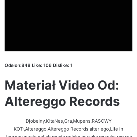
Odsłon:848 Like: 106 Dislike: 1
Materiał Video Od:
Altereggo Records
Djobelny,KitaNes,Gra,Mupens,RASOWY
KOT:,Altereggo,Altereggo Records,alter ego,Life in
Journey,music,polish music,polska muzyka,muzyka,rap,rap