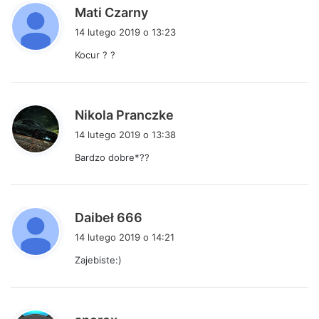
p
Mati Czarny
i
14 lutego 2019 o 13:23
s
Kocur ? ?
z
e
:
p
Nikola Pranczke
i
14 lutego 2019 o 13:38
s
Bardzo dobre*??
z
e
:
p
Daibeł 666
i
14 lutego 2019 o 14:21
s
Zajebiste:)
z
e
:
p