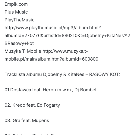
Empik.com
Plus Music
PlayTheMusic
http://www.playthemusic.pl/mp3/album.html?
albumId=270776&artistId=886210&t=Djobelny+KitaNes%2
BRasowy+kot
Muzyka T-Mobile http://www.muzyka.t-
mobile.pl/main/album.htm?albumId=600800
Tracklista albumu Djobelny & KitaNes – RASOWY KOT:
01.Dostawca feat. Heron m.w.m., Dj Bombel
02. Kredo feat. Ed Fogarty
03. Gra feat. Mupens