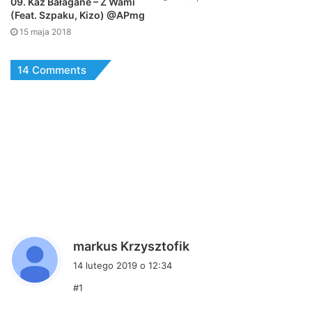
09. Kaz Bałagane – Z Wami
(Feat. Szpaku, Kizo) @APmg
15 maja 2018
14 Comments
p
markus Krzysztofik
i
14 lutego 2019 o 12:34
s
#1
z
e