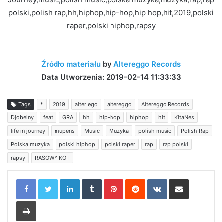
polski,polish rap,hh,hiphop,hip-hop,hip hop,hit,2019,polski
raper,polski hiphop,rapsy
Źródło materiału
by
Altereggo Records
Data Utworzenia: 2019-02-14 11:33:33
Tags
*
2019
alter ego
altereggo
Altereggo Records
Djobelny
feat
GRA
hh
hip-hop
hiphop
hit
KitaNes
life in journey
mupens
Music
Muzyka
polish music
Polish Rap
Polska muzyka
polski hiphop
polski raper
rap
rap polski
rapsy
RASOWY KOT
LinkedIn
Tumblr
Pinterest
Reddit
VKontakte
Share via Email
Print