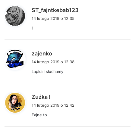
p
ST_fajntkebab123
i
14 lutego 2019 o 12:35
s
1
z
e
:
p
zajenko
i
14 lutego 2019 o 12:38
s
Lapka i słuchamy
z
e
:
p
Zuźka !
i
14 lutego 2019 o 12:42
s
Fajne to
z
e
: