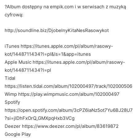
?Album dostępny na empik.com i w serwisach z muzyką
cyfrową:
http://soundline.biz/DjobelnyKitaNesRasowykot
iTunes https://itunes.apple.com/pl/album/rasowy-
kot/1448711434?l=pl&ls=1&app=itunes
Apple Music https://itunes.apple.com/pl/album/rasowy-
kot/1448711434?l=pl
Tidal
https://listen.tidal.com/album/102000497/track/102000506
Wimp https://play.wimpmusic.com/album/102000497
Spotify
https://open.spotify.com/album/3cPZ6iaNz5ot7Yu6BJ28U7
?si=jIDhFxOrQ_GMXpqHxb3VCg
Deezer https://www.deezer.com/pl/album/83619872
Google Play