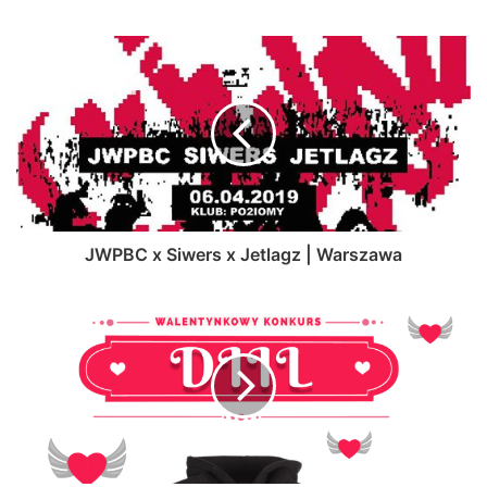
JWPBC x Siwers x Jetlagz | Warszawa