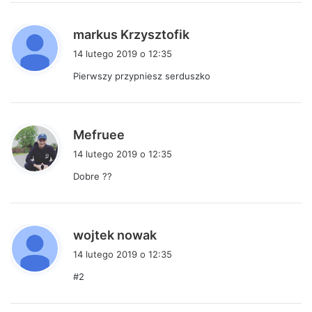
:
p
markus Krzysztofik
i
14 lutego 2019 o 12:35
s
Pierwszy przypniesz serduszko
z
e
:
p
Mefruee
i
14 lutego 2019 o 12:35
s
Dobre ??
z
e
:
p
wojtek nowak
i
14 lutego 2019 o 12:35
s
#2
z
e
: