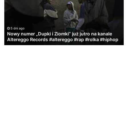
i
St
Ziomki”
Re
już
jutro
na
5 dni ago
kanale
Nowy numer „Dupki i Ziomki” już jutro na kanale
Altereggo
Altereggo Records #altereggo #rap #rolka #hiphop
Records
#altereggo
#rap
#rolka
#hiphop