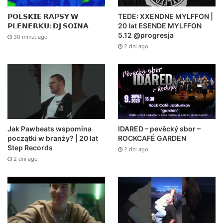
𝗣𝗢𝗟𝗦𝗞𝗜𝗘 𝗥𝗔𝗣𝗦𝗬 𝗪
TEDE: XXENDNE MYLFFON |
𝗣𝗟𝗘𝗡𝗘𝗥𝗞𝗨: 𝗗𝗝 𝗦𝗢𝗜𝗡𝗔
20 lat ESENDE MYLFFON
5.12 @progresja
30 minut ago
2 dni ago
Jak Pawbeats wspomina
IDARED – pevěcký sbor –
początki w branży? | 20 lat
ROCKCAFÉ GARDEN
Step Records
2 dni ago
2 dni ago