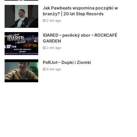
Jak Pawbeats wspomina początki w
branży? | 20 lat Step Records
2 dni ago
IDARED – pevěcký sbor – ROCKCAFÉ
GARDEN
2 dni ago
PeRJot – Dupki i Ziomki
4 dni ago