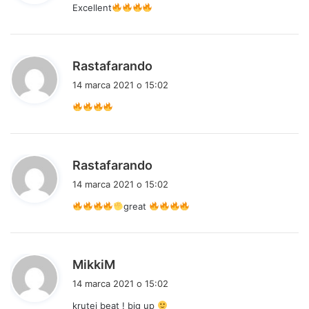
Excellent
z
e
:
p
Rastafarando
i
14 marca 2021 o 15:02
s
z
e
:
p
Rastafarando
i
14 marca 2021 o 15:02
s
great
z
e
:
p
MikkiM
i
14 marca 2021 o 15:02
s
krutej beat ! big up
z