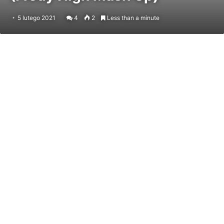
5 lutego 2021
4
2
Less than a minute