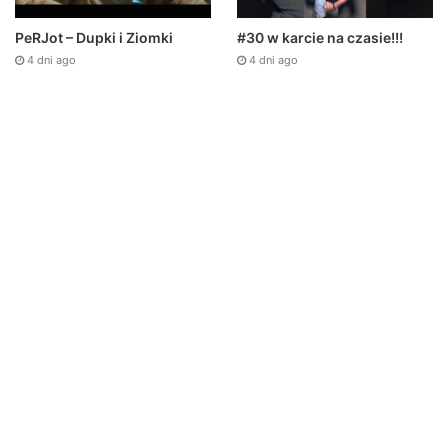
PeRJot – Dupki i Ziomki
#30 w karcie na czasie!!!
4 dni ago
4 dni ago