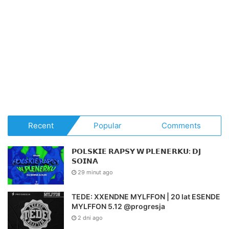
Recent
Popular
Comments
𝗣𝗢𝗟𝗦𝗞𝗜𝗘 𝗥𝗔𝗣𝗦𝗬 𝗪 𝗣𝗟𝗘𝗡𝗘𝗥𝗞𝗨: 𝗗𝗝
𝗦𝗢𝗜𝗡𝗔
29 minut ago
TEDE: XXENDNE MYLFFON | 20 lat ESENDE
MYLFFON 5.12 @progresja
2 dni ago