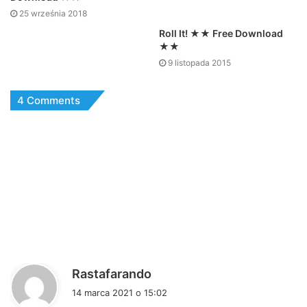
25 września 2018
Roll It! ★★ Free Download
★★
9 listopada 2015
4 Comments
p
Rastafarando
i
14 marca 2021 o 15:02
s