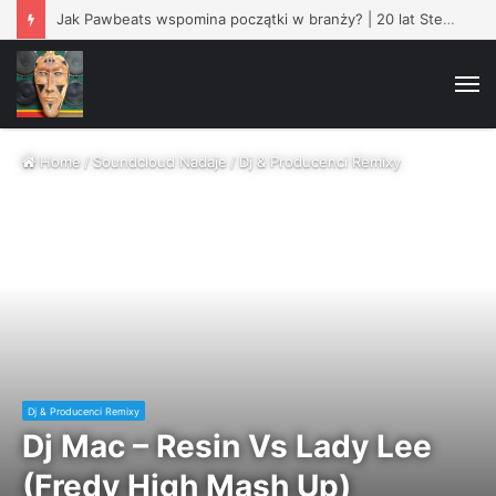
Jak Pawbeats wspomina początki w branży? | 20 lat Step Records
M
Home
/
Soundcloud Nadaje
/
Dj & Producenci Remixy
Dj & Producenci Remixy
Dj Mac – Resin Vs Lady Lee
(Fredy High Mash Up)