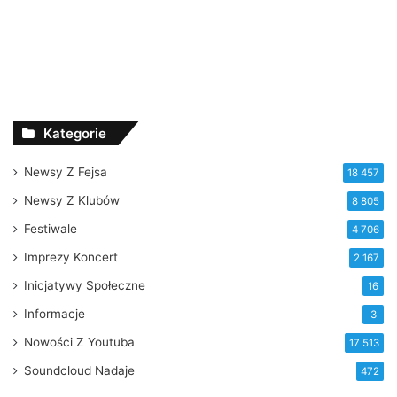
Kategorie
Newsy Z Fejsa
18 457
Newsy Z Klubów
8 805
Festiwale
4 706
Imprezy Koncert
2 167
Inicjatywy Społeczne
16
Informacje
3
Nowości Z Youtuba
17 513
Soundcloud Nadaje
472