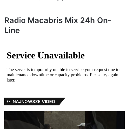
e
:
Radio Macabris Mix 24h On-
Line
NAJNOWSZE VIDEO
Nowy
Ja
numer
P
„Dupki
w