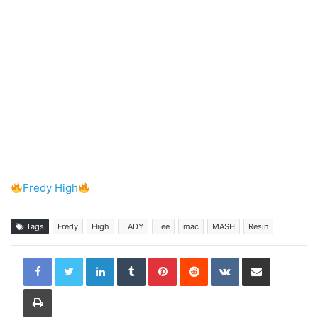
Fredy High
Tags
Fredy
High
LADY
Lee
mac
MASH
Resin
LinkedIn
Tumblr
Pinterest
Reddit
VKontakte
Share via Email
Print