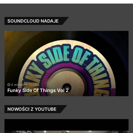
SOUNDCLOUD NADAJE
Funky
Oc
Side
W
Of
x
Things
Bu
Vol
Ba
2
Wa
(D
Ma
Ed
4 września 2024
Funky Side Of Things Vol 2
NOWOŚCI Z YOUTUBE
SPOXSHOP
Pe
×
At