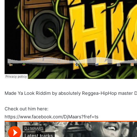
Made Ya Look Riddim by absolutely Reggea-HipHop master D
Check out him here:
https://www.facebook.com/DjMaars?fref=ts