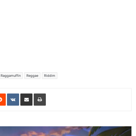
Raggamuffin
Reggae
Riddim
erest
Reddit
VKontakte
Share via Email
Print