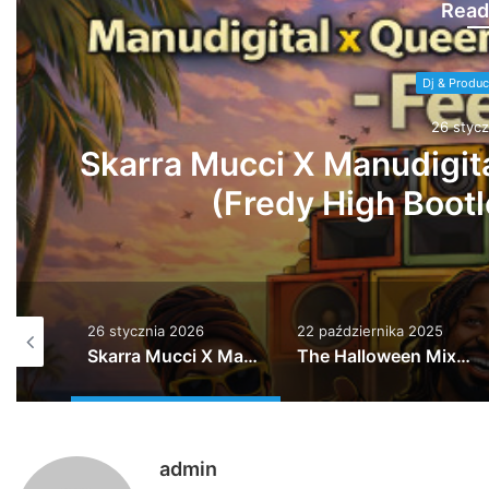
Read
Dj & Produc
22 paździe
The Hallow
22 października 2025
11 października 2025
Skarra Mucci X Manudigital X Queen Omega – Feel It (Fredy High Bootleg) * * FREE DL* *
The Halloween Mixtape
Rub a Dub It (Radio Edit)
admin