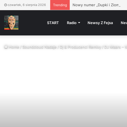
Nowy numer „Dupki i Ziomki” j
czwartek, 6 sierpnia 2026
Trending
START
Radio
Newsy Z Fejsa
Ne
Home
/
Soundcloud Nadaje
/
Dj & Producenci Remixy
/
DJ Maars – 