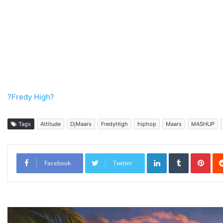
?Fredy High?
Tags
Attitude
DjMaars
FredyHigh
hiphop
Maars
MASHUP
LinkedIn
Tumblr
Pint
Facebook
Twitter