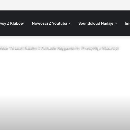
uż jutro na kanale Altereggo Records #altereggo #rap #rolka #hiphop
wsy Z Klubów
Nowości Z Youtuba
Soundcloud Nadaje
Im
Made Ya Look Riddim X Attitude Raggamuffin (FredyHigh MashUp)