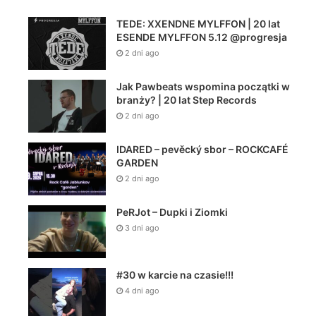
TEDE: XXENDNE MYLFFON | 20 lat
ESENDE MYLFFON 5.12 @progresja
2 dni ago
Jak Pawbeats wspomina początki w
branży? | 20 lat Step Records
2 dni ago
IDARED – pevěcký sbor – ROCKCAFÉ
GARDEN
2 dni ago
PeRJot – Dupki i Ziomki
3 dni ago
#30 w karcie na czasie!!!
4 dni ago