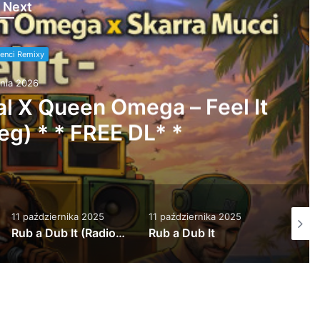
 Next
enci Remixy
rnika 2025
een Mixtape
11 października 2025
2 października 2025
4 tygod
Rub a Dub It
My Number