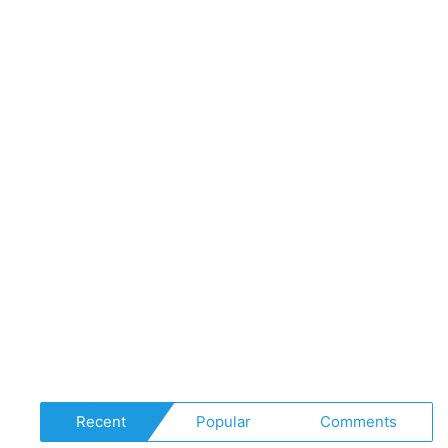
#m
Recent
Popular
Comments