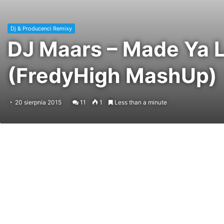
Dj & Producenci Remixy
DJ Maars – Made Ya L
(FredyHigh MashUp)
20 sierpnia 2015
11
1
Less than a minute