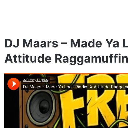
DJ Maars – Made Ya 
Attitude Raggamuffi
Jano
PW
w
Step
Records!
” już jutro na
#altereggo #rap
5 dni ago
Jano PW w Step Records!