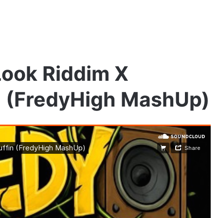
Look Riddim X
n (FredyHigh MashUp)
TEDE
–
ERMAXXY
/
prod.
Yottsu
[LIVE
VIDEO]
1 tydzień ago
TEDE – ERMAXXY / prod. Yottsu [LIVE
VIDEO]