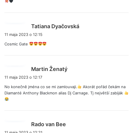
:
p
Tatiana Dyačovská
i
11 maja 2023 o 12:15
s
Cosmic Gate
z
e
:
p
Martin Ženatý
i
11 maja 2023 o 12:17
s
No konečně jména co se mi zamlouvaji.
Akorát pořád čekám na
z
Diamanté Anthony Blackmon alias Dj Carnage. Tj největší zabiják
e
:
p
Rado van Bee
i
11 maja 2023 o 12:21