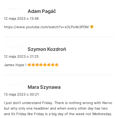
:
p
Adam Pagáč
i
12 maja 2023 o 13:48
s
https://www.youtube.com/watch?v=xOLPo4k3PDM
z
e
:
p
Szymon Kozdroń
i
12 maja 2023 o 21:25
s
James Hype !
z
e
:
p
Mara Szynawa
i
13 maja 2023 o 00:21
s
I just don’t understand Friday. There is nothing wrong with Nervo
z
but why only one headliner and when every other day has two
e
and it’s Friday like Friday is a big day of the week not Wednesday.
: