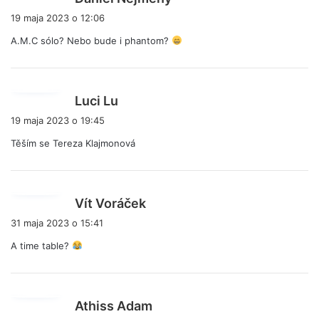
i
19 maja 2023 o 12:06
s
A.M.C sólo? Nebo bude i phantom?
z
e
:
p
Luci Lu
i
19 maja 2023 o 19:45
s
Těším se Tereza Klajmonová
z
e
:
p
Vít Voráček
i
31 maja 2023 o 15:41
s
A time table?
z
e
:
p
Athiss Adam