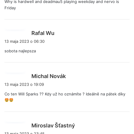
Why is hardwell and deadmau5 playing weekday and nervo is
Friday
p
Rafal Wu
i
13 maja 2023 o 06:30
s
sobota najlepsza
z
e
:
p
Michal Novák
i
13 maja 2023 o 19:09
s
Co ten Will Sparks ?? Kdy už ho oznámíte ? Ideálně na pátek díky
z
e
:
p
Miroslav Šťastný
i
13 maja 2023 o 23:45