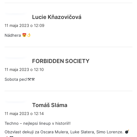
:
p
Lucie Kňazovičová
i
11 maja 2023 o 12:09
s
Nádhera
z
e
:
p
FORBIDDEN SOCIETY
i
11 maja 2023 o 12:10
s
Sobota pec!⚒⚒
z
e
:
p
Tomáš Sláma
i
11 maja 2023 o 12:14
s
Techno – nejlepsi lineup v historii!!
z
Obzvlast dekuji za Oscara Mulera, Luke Slatera, Simo Lorenze.
e