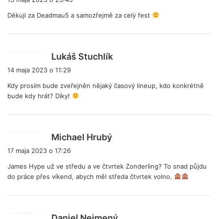
s
Děkuji za Deadmau5 a samozřejmě za celý fest
z
e
:
p
Lukáš Stuchlík
i
14 maja 2023 o 11:29
s
Kdy prosím bude zveřejněn nějaký časový lineup, kdo konkrétně
z
bude kdy hrát? Díky!
e
:
p
Michael Hrubý
i
17 maja 2023 o 17:26
s
James Hype už ve středu a ve čtvrtek Zonderling? To snad půjdu
z
do práce přes víkend, abych měl středa čtvrtek volno.
e
:
p
Daniel Nejmený