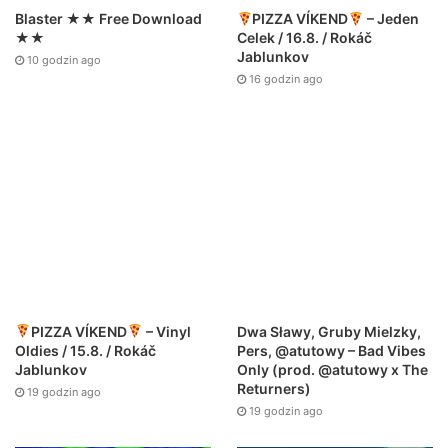
Blaster ★★ Free Download
PIZZA VÍKEND
– Jeden
★★
Celek / 16.8. / Rokáč
Jablunkov
10 godzin ago
16 godzin ago
PIZZA VÍKEND
– Vinyl
Dwa Sławy, Gruby Mielzky,
Oldies / 15.8. / Rokáč
Pers, @atutowy – Bad Vibes
Jablunkov
Only (prod. @atutowy x The
Returners)
19 godzin ago
19 godzin ago