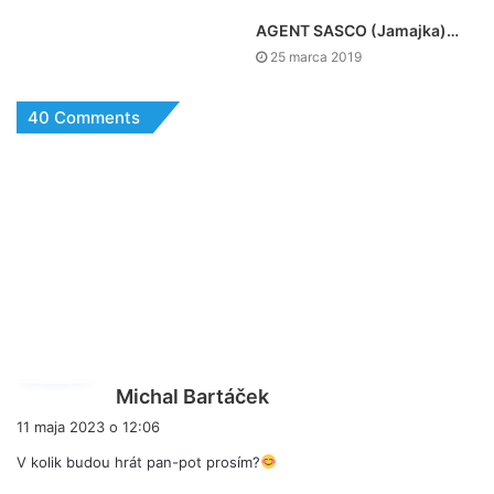
AGENT SASCO (Jamajka)…
25 marca 2019
40 Comments
p
Michal Bartáček
i
11 maja 2023 o 12:06
s
V kolik budou hrát pan-pot prosím?
z
e