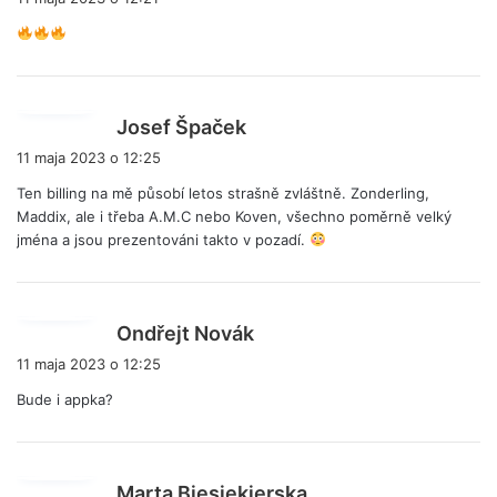
s
z
e
:
p
Josef Špaček
i
11 maja 2023 o 12:25
s
Ten billing na mě působí letos strašně zvláštně. Zonderling,
z
Maddix, ale i třeba A.M.C nebo Koven, všechno poměrně velký
e
jména a jsou prezentováni takto v pozadí.
:
p
Ondřejt Novák
i
11 maja 2023 o 12:25
s
Bude i appka?
z
e
:
p
Marta Biesiekierska