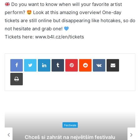
Do you want to know when will your favorite artist
perform?
Look at this amazing overview! One-day
tickets are still online but disappearing like hotcakes, so do
not hesitate and grab one!
Tickets here: www.b4l.cz/en/tickets
LinkedIn
Tumblr
Pinterest
Reddit
VKontakte
Share via Email
Print
Festiwale
Chceš si zahrát na největším festivalu