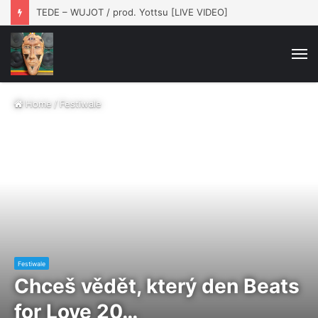
TEDE – WUJOT / prod. Yottsu [LIVE VIDEO]
M
Home
/
Festiwale
Festiwale
Chceš vědět, který den Beats
for Love 20…