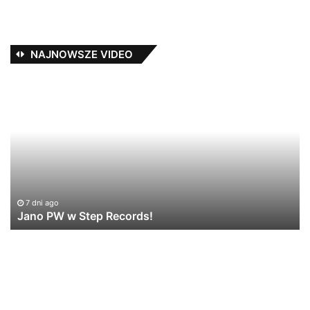
NAJNOWSZE VIDEO
Jano
T
PW
–
w
E
Step
/
Records!
pr
Yo
[L
VI
7 dni ago
Jano PW w Step Records!