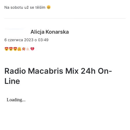
s
Na sobotu už se těším
z
e
:
p
Alicja Konarska
i
6 czerwca 2023 o 03:49
s
z
e
:
Radio Macabris Mix 24h On-
Line