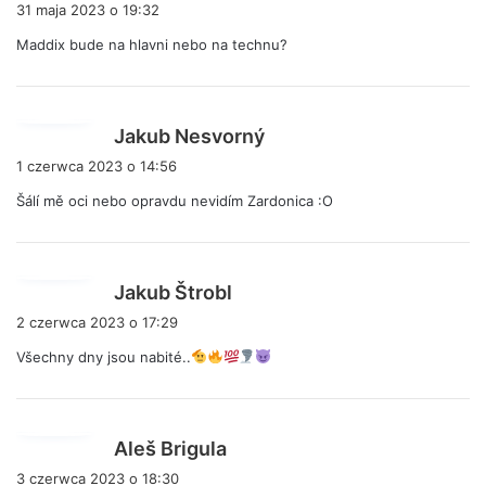
i
31 maja 2023 o 19:32
s
Maddix bude na hlavni nebo na technu?
z
e
:
p
Jakub Nesvorný
i
1 czerwca 2023 o 14:56
s
Šálí mě oci nebo opravdu nevidím Zardonica :O
z
e
:
p
Jakub Štrobl
i
2 czerwca 2023 o 17:29
s
Všechny dny jsou nabité..
z
e
:
p
Aleš Brigula
i
3 czerwca 2023 o 18:30