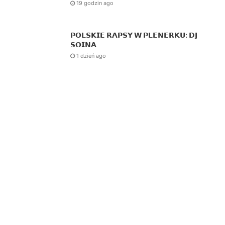
19 godzin ago
𝗣𝗢𝗟𝗦𝗞𝗜𝗘 𝗥𝗔𝗣𝗦𝗬 𝗪 𝗣𝗟𝗘𝗡𝗘𝗥𝗞𝗨: 𝗗𝗝
𝗦𝗢𝗜𝗡𝗔
1 dzień ago