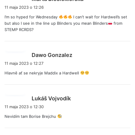
i
11 maja 2023 o 12:26
s
I’m so hyped for Wednesday
I can’t wait for Hardwell’s set
z
but also I see in the line up Blinders you mean Blinders
from
e
STEMP RCRDS?
:
p
Dawo Gonzalez
i
11 maja 2023 o 12:27
s
Hlavně ať se nekryje Maddix a Hardwell
z
e
:
p
Lukáš Vojvodík
i
11 maja 2023 o 12:30
s
Nevidím tam Borise Brejchu
z
e
: