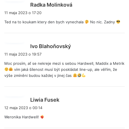
p
Radka Molinková
i
11 maja 2023 o 17:20
s
Ted na to koukam ktery den bych vynechala
No nic. Zadny
z
e
:
p
Ivo Blahoňovský
i
11 maja 2023 o 19:57
s
Moc prosím, ať se nekreje mezi s sebou Hardwell, Maddix a Metrik
z
vím jaká šílenost musí být poskládat line-up, ale věřím, že
e
výše zmíněni budou každej v jinej čas
:
p
Liwia Fusek
i
12 maja 2023 o 00:14
s
Weronika Hardwell!
z
e