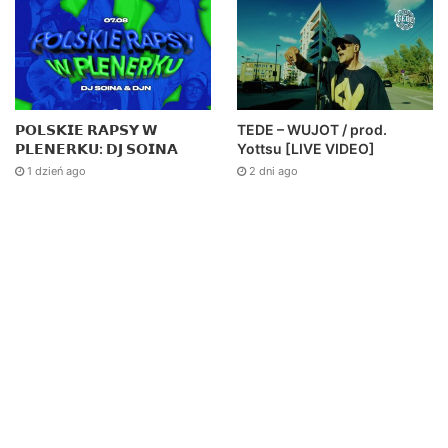
𝗣𝗢𝗟𝗦𝗞𝗜𝗘 𝗥𝗔𝗣𝗦𝗬 𝗪
TEDE – WUJOT / prod.
𝗣𝗟𝗘𝗡𝗘𝗥𝗞𝗨: 𝗗𝗝 𝗦𝗢𝗜𝗡𝗔
Yottsu [LIVE VIDEO]
1 dzień ago
2 dni ago