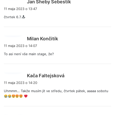
p
Jan Sheby Šebestík
i
11 maja 2023 o 13:47
s
čtvrtek 6.7.
z
e
:
p
Milan Končitík
i
11 maja 2023 o 14:07
s
To asi není vše main stage, že?
z
e
:
p
Kača Faltejsková
i
11 maja 2023 o 14:20
s
Uhmmm… Takže musím jít ve středu, čtvrtek pátek, aaaaa sobotu
z
e
: