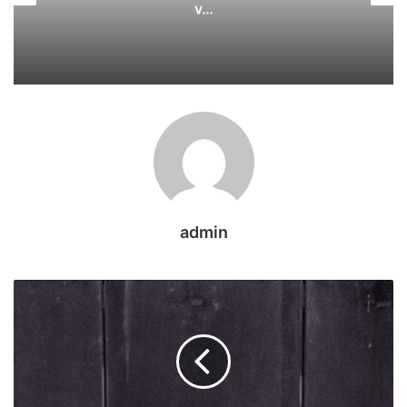
v…
admin