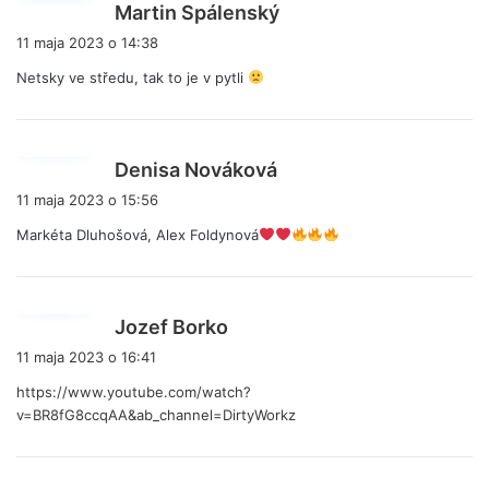
p
Martin Spálenský
i
11 maja 2023 o 14:38
s
Netsky ve středu, tak to je v pytli
z
e
:
p
Denisa Nováková
i
11 maja 2023 o 15:56
s
Markéta Dluhošová, Alex Foldynová
z
e
:
p
Jozef Borko
i
11 maja 2023 o 16:41
s
https://www.youtube.com/watch?
z
v=BR8fG8ccqAA&ab_channel=DirtyWorkz
e
: