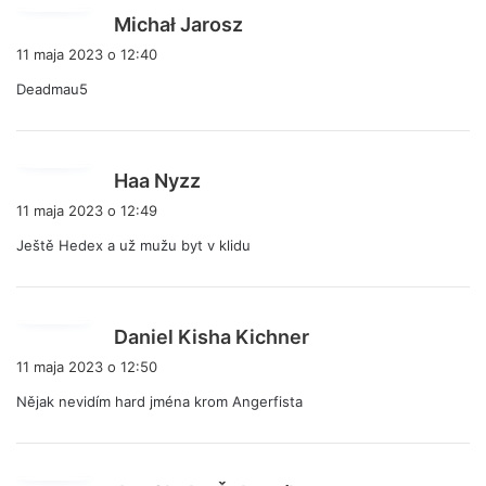
p
Michał Jarosz
i
11 maja 2023 o 12:40
s
Deadmau5
z
e
:
p
Haa Nyzz
i
11 maja 2023 o 12:49
s
Ještě Hedex a už mužu byt v klidu
z
e
:
p
Daniel Kisha Kichner
i
11 maja 2023 o 12:50
s
Nějak nevidím hard jména krom Angerfista
z
e
: