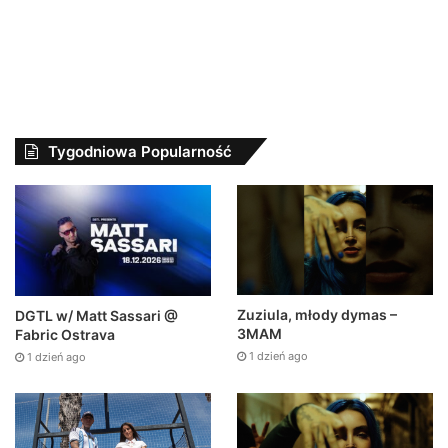
Tygodniowa Popularność
Zuziula, młody dymas –
DGTL w/ Matt Sassari @
3MAM
Fabric Ostrava
1 dzień ago
1 dzień ago