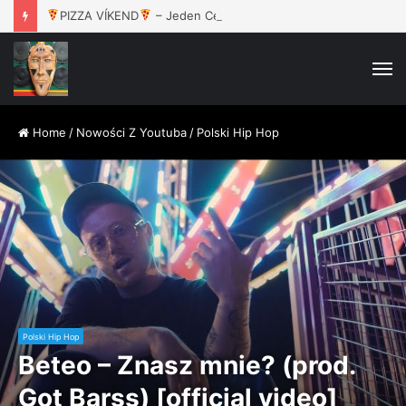
PIZZA VÍKEND
– Jeden Celek / 16.8. / Rokáč Jablunkov
M
Home
/
Nowości Z Youtuba
/
Polski Hip Hop
Polski Hip Hop
Beteo – Znasz mnie? (prod.
Got Barss) [official video]