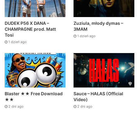
DUDEK P56 X DANA –
Zuziula, młody dymas –
CHAMPAGNE prod. Matt
3MAM
Tosi
1 dzień ago
1 dzień ago
Sauce – HAŁAS (Official
Blaster ★★ Free Download
Video)
★★
2 dni ago
2 dni ago