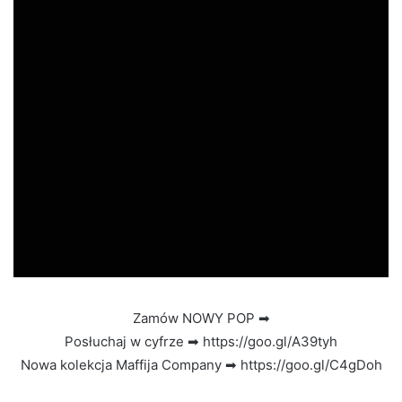
Zamów NOWY POP ➡
Posłuchaj w cyfrze ➡ https://goo.gl/A39tyh
Nowa kolekcja Maffija Company ➡ https://goo.gl/C4gDoh