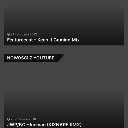
It
Se
Coming
Sa
Mix
Pa
21 listopada 2012
Featurecast – Keep It Coming Mix
NOWOŚCI Z YOUTUBE
JWP/BC
Po
–
Hi
Iceman
H
(KIXNARE
Fe
RMX)
Pł
20
–
Of
Af
20 czerwca 2016
JWP/BC – Iceman (KIXNARE RMX)