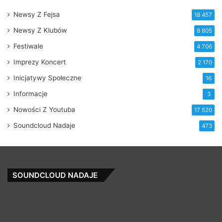
Newsy Z Fejsa
18 457
Newsy Z Klubów
8 805
Festiwale
4 706
Imprezy Koncert
2 170
Inicjatywy Społeczne
16
Informacje
3
Nowości Z Youtuba
17 520
Soundcloud Nadaje
473
SOUNDCLOUD NADAJE
Featurecast
Kr
–
Ku
Keep
–