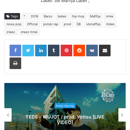
Label: SB Maffija Label ;
Tags
*
2018
Barss
beteo
hip-hop
Maffija
mnie
nowy pop
Official
polski rap
prod
SB
sbmaffija
Video
znasz
znasz mnie
LinkedIn
Tumblr
Pinterest
Reddit
VKontakte
Share via Email
Print
Polski Hip Hop
TEDE – WUJOT / prod. Yottsu [LIVE
VIDEO]