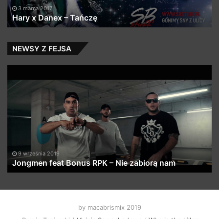
Sa
3 marca 2017
Hary x Danex – Tańczę
X
Mi
–
Mi
NEWSY Z FEJSA
pa
1
Jongmen
Ra
feat
a
Bonus
pl
RPK
by
–
In
Nie
Di
zabiorą
on
nam
Sp
9 września 2019
Jongmen feat Bonus RPK – Nie zabiorą nam
by macabrismix 2019