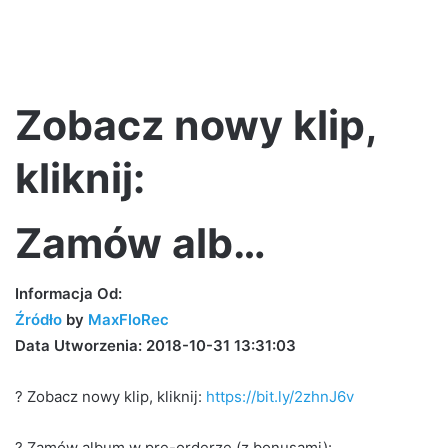
Zobacz nowy klip,
kliknij:
Zamów alb…
Informacja Od:
Źródło
by
MaxFloRec
Data Utworzenia: 2018-10-31 13:31:03
? Zobacz nowy klip, kliknij:
https://bit.ly/2zhnJ6v
? Zamów album w pre-orderze (z bonusami):