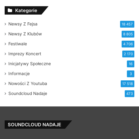
Kategorie
Newsy Z Fejsa
18 457
Newsy Z Klubów
8 805
Festiwale
4 706
Imprezy Koncert
2 170
Inicjatywy Społeczne
16
Informacje
3
Nowości Z Youtuba
17 518
Soundcloud Nadaje
473
SOUNDCLOUD NADAJE
Generals
M