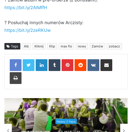
https://bit.ly/2AIMffH
? Posłuchaj innych numerów Arczisty:
https://bit.ly/2zeRKUw
Tags
Alb
Kliknij
Klip
max flo
nowy
Zamów
zobacz
LinkedIn
Tumblr
Pinterest
Reddit
VKontakte
Share via Email
Print
Newsy Z Fejsa