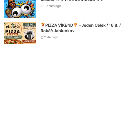
1 dzień ago
PIZZA VÍKEND
– Jeden Celek / 16.8. /
Rokáč Jablunkov
2 dni ago