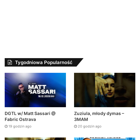
Tygodniowa Popularność
DGTL w/ Matt Sassari @
Zuziula, młody dymas –
Fabric Ostrava
3MAM
19 godzin ago
20 godzin ago