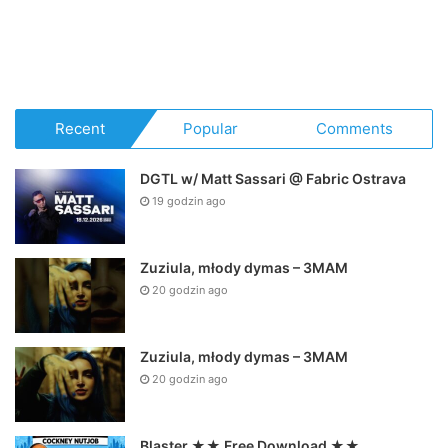
Recent
Popular
Comments
DGTL w/ Matt Sassari @ Fabric Ostrava
19 godzin ago
Zuziula, młody dymas – 3MAM
20 godzin ago
Zuziula, młody dymas – 3MAM
20 godzin ago
Blaster ★★ Free Download ★★