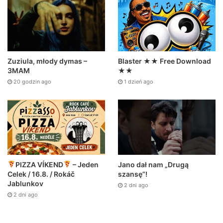
Zuziula, młody dymas –
Blaster ★★ Free Download
3MAM
★★
20 godzin ago
1 dzień ago
Jano dał nam „Drugą
PIZZA VÍKEND
– Jeden
szansę”!
Celek / 16.8. / Rokáč
Jablunkov
2 dni ago
2 dni ago