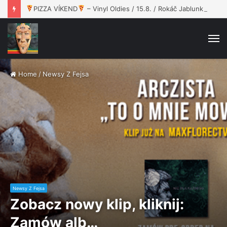
PIZZA VÍKEND
– Vinyl Oldies / 15.8. / Rokáč Jablunkov
M
Home
/
Newsy Z Fejsa
Newsy Z Fejsa
Zobacz nowy klip, kliknij:
Zamów alb…