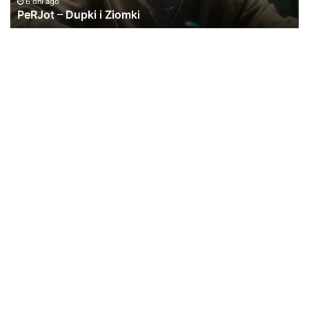
6 dni ago
PeRJot – Dupki i Ziomki