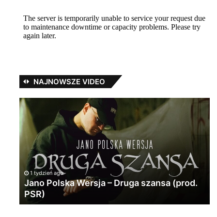
NAJNOWSZE VIDEO
Jano
Dup
Polska
i
Wersja
zio
–
#ra
Druga
#au
szansa
#hi
(prod.
#fr
D
PSR)
1 tydzień ago
#ra
Jano Polska Wersja – Druga szansa (prod.
#
#ma
PSR)
#
#pe
#al
#ro