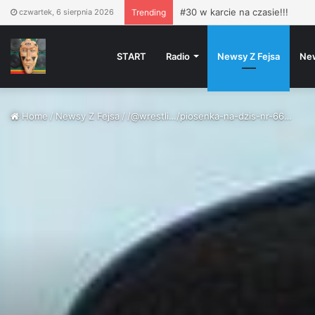
Nowy numer „Dupki i Ziomki” j
czwartek, 6 sierpnia 2026
Trending
START
Radio
Newsy Z Fejsa
Ne
Home
/
Newsy Z Fejsa
/
/@wrestli…/piosenka-na-dzis-nr-66…