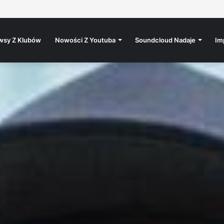
uż jutro na kanale Altereggo Records #altereggo #rap #rolka #hiphop
wsy Z Klubów
Nowości Z Youtuba
Soundcloud Nadaje
Im