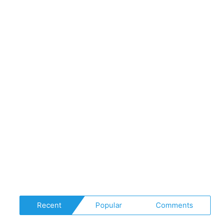
#mu
Recent
Popular
Comments