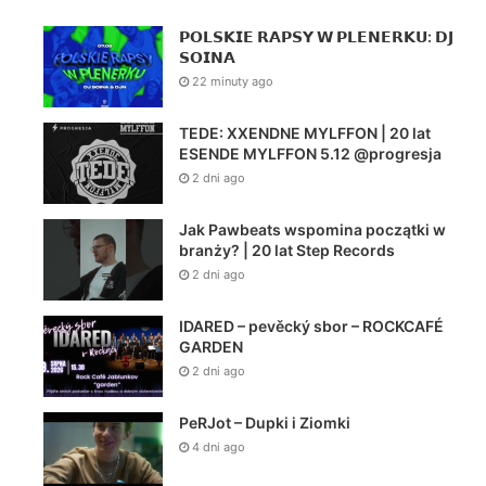
𝗣𝗢𝗟𝗦𝗞𝗜𝗘 𝗥𝗔𝗣𝗦𝗬 𝗪 𝗣𝗟𝗘𝗡𝗘𝗥𝗞𝗨: 𝗗𝗝
𝗦𝗢𝗜𝗡𝗔
22 minuty ago
TEDE: XXENDNE MYLFFON | 20 lat
ESENDE MYLFFON 5.12 @progresja
2 dni ago
Jak Pawbeats wspomina początki w
branży? | 20 lat Step Records
2 dni ago
IDARED – pevěcký sbor – ROCKCAFÉ
GARDEN
2 dni ago
PeRJot – Dupki i Ziomki
4 dni ago