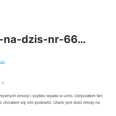
-na-dzis-nr-66…
TEDE
–
OJU
ERMAXXY
/
prod.
Yottsu
u-c
[LIVE
VIDEO]
1 tydzień ago
zytywnych emocji i szybko wpada w ucho. Usłyszałem ten
TEDE – ERMAXXY / prod. Yottsu [LIVE
ęc chciałem się nim podzielić. Utwór jest dość młody na
VIDEO]