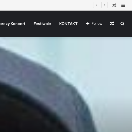
Random
Sid
Article
Random
Sea
prezy Koncert
Festiwale
KONTAKT
Follow
Article
for