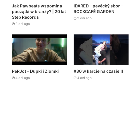
Jak Pawbeats wspomina
IDARED – pevěcký sbor –
początki w branży? | 20 lat
ROCKCAFÉ GARDEN
Step Records
2 dni ago
2 dni ago
PeRJot – Dupki i Ziomki
#30 w karcie na czasie!!!
4 dni ago
4 dni ago