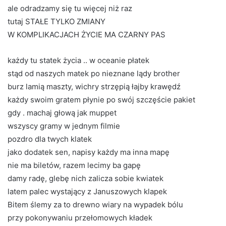
ale odradzamy się tu więcej niż raz
tutaj STAŁE TYLKO ZMIANY
W KOMPLIKACJACH ŻYCIE MA CZARNY PAS
każdy tu statek życia .. w oceanie płatek
stąd od naszych matek po nieznane lądy brother
burz lamią maszty, wichry strzępią łajby krawędź
każdy swoim gratem płynie po swój szczęście pakiet
gdy . machaj głową jak muppet
wszyscy gramy w jednym filmie
pozdro dla twych klatek
jako dodatek sen, napisy każdy ma inna mapę
nie ma biletów, razem lecimy ba gapę
damy radę, glebę nich zalicza sobie kwiatek
latem palec wystający z Januszowych klapek
Bitem ślemy za to drewno wiary na wypadek bólu
przy pokonywaniu przełomowych kładek