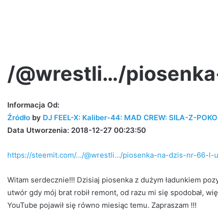
/@wrestli…/piosenka
Jano
Informacja Od:
PW
Źródło
by
DJ FEEL-X: Kaliber-44: MAD CREW: SILA-Z-POK
w
Data Utworzenia: 2018-12-27 00:23:50
Step
Records!
https://steemit.com/…/@wrestli…/piosenka-na-dzis-nr-66-l-
 już jutro na
Witam serdecznie!!! Dzisiaj piosenka z dużym ładunkiem po
altereggo #rap
6 dni ago
utwór gdy mój brat robił remont, od razu mi się spodobał, wi
Jano PW w Step Records!
YouTube pojawił się równo miesiąc temu. Zapraszam !!!