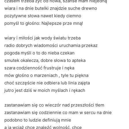
czasem trzeba żyć od nowa, szanse mam niejedną
wiara i na dnie butelki znajdzie suche drewno
pozytywne słowa nawet kiedy ciemno
pomyśl to głośno: Najlepsze prze mną!
wiary i miłości jak wody światu trzeba
radio dobrych wiadomości uruchamia przekaz
pogoda myśli o to do nieba czekan
smutek okalecza, dobre słowa to apteka
szara codzienność frustruje i nęka
mów głośno o marzeniach , tyle tu piękna
choć szczęście nie odbiera lub linia zajęta
jutro jest dziś w moich myślach i rękach
zastanawiam się co wieczór nad przeszłości tłem
zastanawiam się codziennie co mam w sercu na dnie
podobno to ludzie definiują mnie
a ja wciąż chce znaleźć wolność, chcę