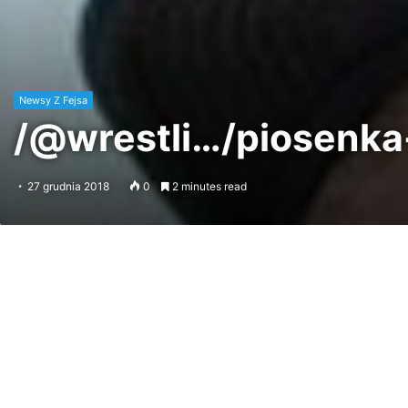
Newsy Z Fejsa
/@wrestli…/piosenka
27 grudnia 2018
0
2 minutes read