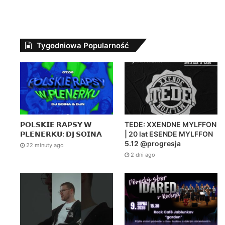
Tygodniowa Popularność
𝗣𝗢𝗟𝗦𝗞𝗜𝗘 𝗥𝗔𝗣𝗦𝗬 𝗪
TEDE: XXENDNE MYLFFON
𝗣𝗟𝗘𝗡𝗘𝗥𝗞𝗨: 𝗗𝗝 𝗦𝗢𝗜𝗡𝗔
| 20 lat ESENDE MYLFFON
5.12 @progresja
22 minuty ago
2 dni ago