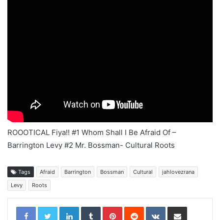
ROOOTICAL Fiya!! #1 Whom Shall I Be Afraid Of –
Barrington Levy #2 Mr. Bossman- Cultural Roots
Tags
Afraid
Barrington
Bossman
Cultural
jahlovezrana
Levy
Roots
LinkedIn
Tumblr
Pinterest
Reddit
VKontakte
Share via Email