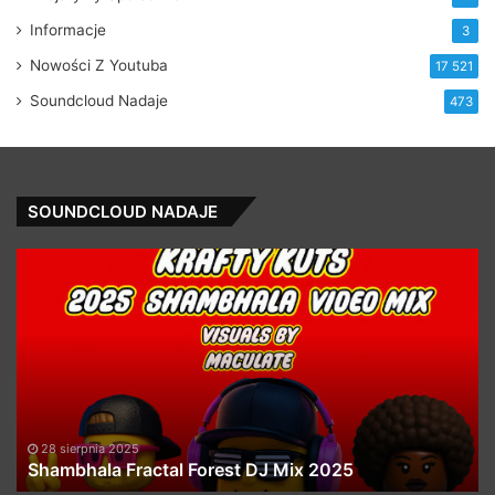
Informacje
3
Nowości Z Youtuba
17 521
Soundcloud Nadaje
473
SOUNDCLOUD NADAJE
Shambhala
Mo
Fractal
So
Forest
Vo
DJ
1
Mix
2025
28 sierpnia 2025
Shambhala Fractal Forest DJ Mix 2025