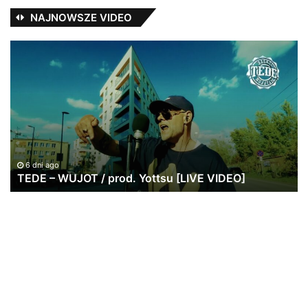
NAJNOWSZE VIDEO
TEDE
Ja
–
Pa
WUJOT
ws
/
po
prod.
w
Yottsu
br
[LIVE
|
VIDEO]
20
lat
6 dni ago
TEDE – WUJOT / prod. Yottsu [LIVE VIDEO]
St
Re