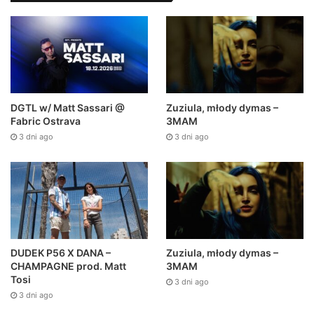
DGTL w/ Matt Sassari @
Zuziula, młody dymas –
Fabric Ostrava
3MAM
3 dni ago
3 dni ago
DUDEK P56 X DANA –
Zuziula, młody dymas –
CHAMPAGNE prod. Matt
3MAM
Tosi
3 dni ago
3 dni ago