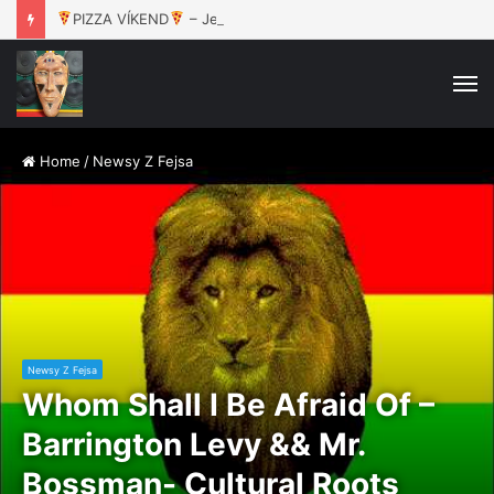
PIZZA VÍKEND
– Jeden Celek / 16.8. / Rokáč Jablunkov
M
Home
/
Newsy Z Fejsa
Newsy Z Fejsa
Whom Shall I Be Afraid Of –
Barrington Levy && Mr.
Bossman- Cultural Roots