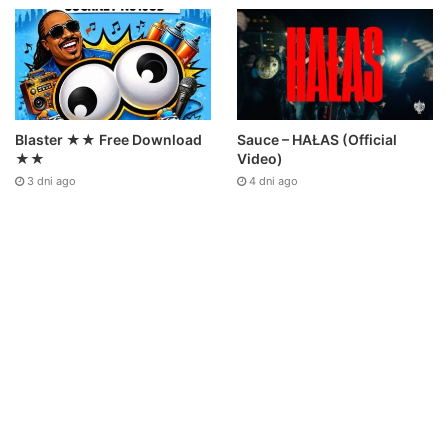
Sauce – HAŁAS (Official
Blaster ★★ Free Download
Video)
★★
4 dni ago
3 dni ago