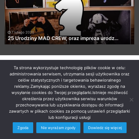
oraz
„C
impreza
cz
urodz…
pr
Fl
7 lutego 2020
25 Urodziny MAD CREW, oraz impreza urodz…
by macabrismix 2019
Ta strona wykorzystuje technologię plików cookie w celu:
administrowania serwisem, utrzymania sesji użytkownika oraz
Pranie Tapicerki /
Myjnia Samochodowa
/
Who is the killer
celów statystycznych i targetowania behawioralnego
/
Hosting Stron WWW Racibórz
/
Przewozy Międzynarodowe
/
reklamy.Zamykając poniższe okienko, wyrażasz zgodę na
Krawcowa Szwalnia
/
Meble Racibórz
wysyłanie cookies do Twojej przeglądarki.Istnieje możliwość
START
Radio
Newsy Z Fejsa
Newsy Z Klubów
określenia przez użytkownika serwisu warunków
przechowywania lub uzyskiwania dostępu do informacji
Nowości Z Youtuba
Soundcloud Nadaje
Imprezy Koncert
zawartych w plikach cookies za pomocą ustawień przeglądarki
Festiwale
KONTAKT
lub konfiguracji usługi
Zgoda
Nie wyrażam zgody
Dowiedz się więcej