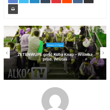
Print
Newsy Z Fejsa
ZETENWUPE gość Kuba Knap – Wisełka
prod. Wrotas