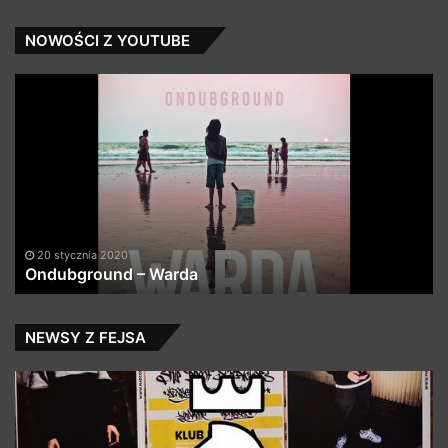
NOWOŚCI Z YOUTUBE
Ondubground
Y
–
MU
Warda
ft.
Be
–
Sk
(Z
20 stycznia 2020
Ondubground – Warda
NEWSY Z FEJSA
25
TP
Urodziny
fe
MAD
Wi
CREW,
Ba