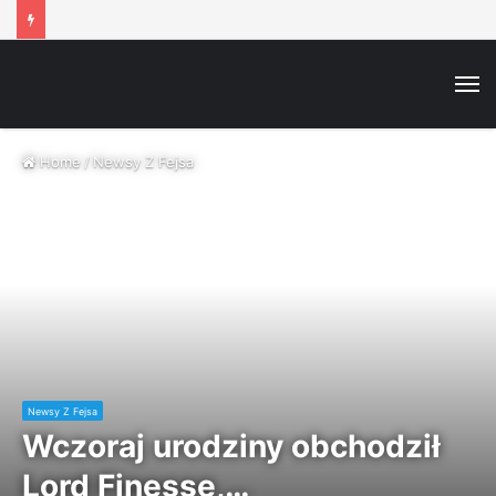
M
Home
/
Newsy Z Fejsa
Newsy Z Fejsa
Wczoraj urodziny obchodził
Lord Finesse,…