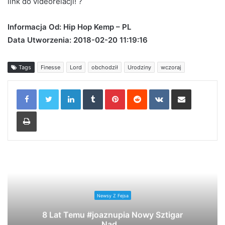
link do videorelacji! ?
Informacja Od: Hip Hop Kemp – PL
Data Utworzenia: 2018-02-20 11:19:16
Tags
Finesse
Lord
obchodził
Urodziny
wczoraj
LinkedIn
Tumblr
Pinterest
Reddit
VKontakte
Share via Email
Print
Newsy Z Fejsa
8 Lat Temu #joaznupia Nowy Sztigar
Nad…