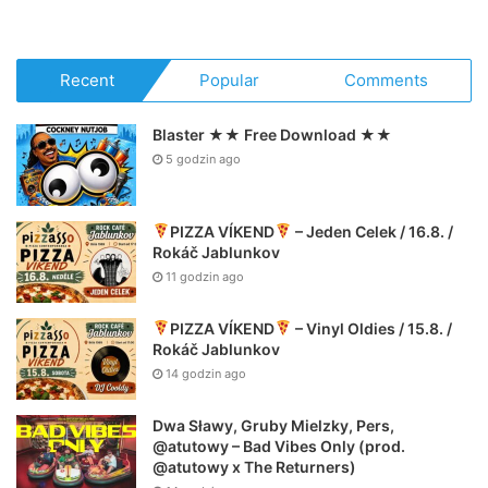
Recent
Popular
Comments
Blaster ★★ Free Download ★★
5 godzin ago
PIZZA VÍKEND
– Jeden Celek / 16.8. /
Rokáč Jablunkov
11 godzin ago
PIZZA VÍKEND
– Vinyl Oldies / 15.8. /
Rokáč Jablunkov
14 godzin ago
Dwa Sławy, Gruby Mielzky, Pers,
@atutowy – Bad Vibes Only (prod.
@atutowy x The Returners)