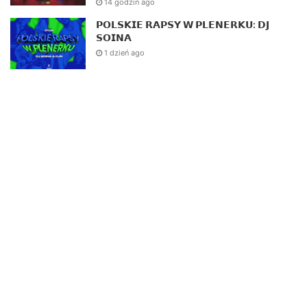
14 godzin ago
𝗣𝗢𝗟𝗦𝗞𝗜𝗘 𝗥𝗔𝗣𝗦𝗬 𝗪 𝗣𝗟𝗘𝗡𝗘𝗥𝗞𝗨: 𝗗𝗝
𝗦𝗢𝗜𝗡𝗔
1 dzień ago