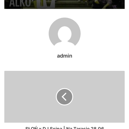
admin
SŁOŃ x DJ Soina | Na Tarasie 28.06