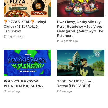
Dwa Sławy, Gruby Mielzky,
PIZZA VÍKEND
– Vinyl
Pers, @atutowy – Bad Vibes
Oldies / 15.8. / Rokáč
Only (prod. @atutowy x The
Jablunkov
Returners)
14 godzin ago
14 godzin ago
TEDE – WUJOT / prod.
𝗣𝗢𝗟𝗦𝗞𝗜𝗘 𝗥𝗔𝗣𝗦𝗬 𝗪
Yottsu [LIVE VIDEO]
𝗣𝗟𝗘𝗡𝗘𝗥𝗞𝗨: 𝗗𝗝 𝗦𝗢𝗜𝗡𝗔
2 dni ago
1 dzień ago