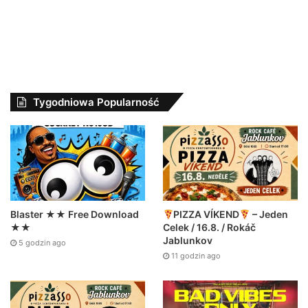
Tygodniowa Popularność
Blaster ★★ Free Download
PIZZA VÍKEND
– Jeden
★★
Celek / 16.8. / Rokáč
Jablunkov
5 godzin ago
11 godzin ago