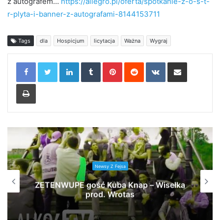
z autografem…
https://
allegro.pl/
oferta/
spotkanie-z-o-s-
t-
r-plyta-i-ban
ner-z-autografa
mi-8144153711
Tags
dla
Hospicjum
licytacja
Ważna
Wygraj
LinkedIn
Tumblr
Pinterest
Reddit
VKontakte
Share via Email
Print
Newsy Z Fejsa
ZETENWUPE gość Kuba Knap – Wisełka
prod. Wrotas