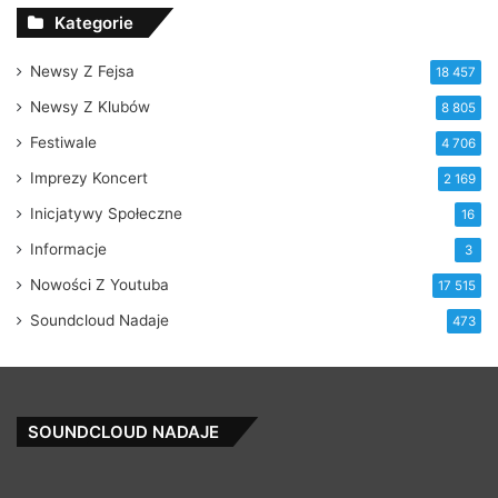
Kategorie
Newsy Z Fejsa
18 457
Newsy Z Klubów
8 805
Festiwale
4 706
Imprezy Koncert
2 169
Inicjatywy Społeczne
16
Informacje
3
Nowości Z Youtuba
17 515
Soundcloud Nadaje
473
SOUNDCLOUD NADAJE
Keep
Ba