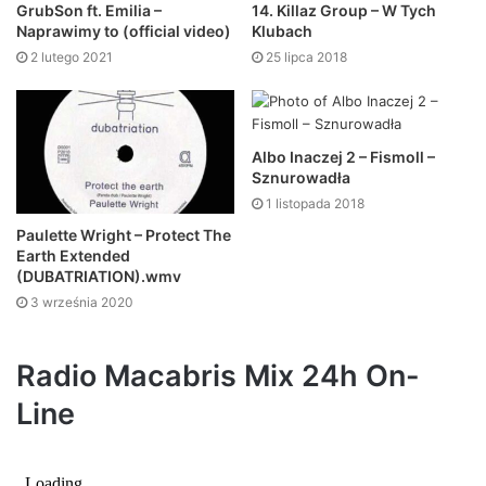
GrubSon ft. Emilia –
14. Killaz Group – W Tych
Naprawimy to (official video)
Klubach
2 lutego 2021
25 lipca 2018
Albo Inaczej 2 – Fismoll –
Sznurowadła
1 listopada 2018
Paulette Wright – Protect The
Earth Extended
(DUBATRIATION).wmv
3 września 2020
Radio Macabris Mix 24h On-
Line