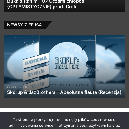
Buka & Rahim – 07 Oczami chłopca
Grafit
(OPTYMISTYCZNIE) prod. Grafit
NEWSY Z FEJSA
Skorup
Sh
&
–
JazBrothers
Ni
–
N
Absolutna
(p
flauta
i
(Recenzja)
gr
Th
Re
14 lipca 2018
Skorup & JazBrothers – Absolutna flauta (Recenzja)
by macabrismix 2019
Ta strona wykorzystuje technologię plików cookie w celu:
administrowania serwisem, utrzymania sesji użytkownika oraz
Pranie Tapicerki /
Myjnia Samochodowa
/
Who is the killer