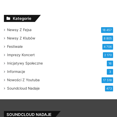
Kategorie
Newsy Z Fejsa
18 457
Newsy Z Klubów
8 805
Festiwale
4 706
Imprezy Koncert
2 170
Inicjatywy Społeczne
16
Informacje
3
Nowości Z Youtuba
17 518
Soundcloud Nadaje
473
SOUNDCLOUD NADAJE