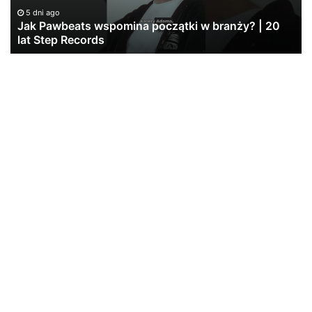
6 dni ago
PeRJot – Dupki i Ziomki