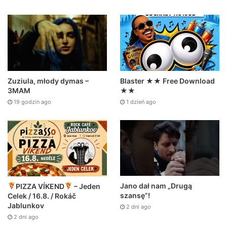
Zuziula, młody dymas –
Blaster ★★ Free Download
3MAM
★★
19 godzin ago
1 dzień ago
Jano dał nam „Drugą
PIZZA VÍKEND
– Jeden
szansę”!
Celek / 16.8. / Rokáč
Jablunkov
2 dni ago
2 dni ago