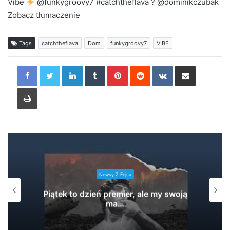
Vibe
@funkygroovy7 #catchtheflava ? @dominikczubak
Zobacz tłumaczenie
Tags
catchtheflava
Dom
funkygroovy7
VIBE
LinkedIn
Tumblr
Pinterest
Reddit
VKontakte
Share via Email
Print
Newsy Z Fejsa
ZETENWUPE gość Kuba Knap – Wisełka
prod. Wrotas