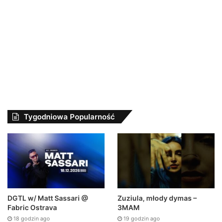
Tygodniowa Popularność
DGTL w/ Matt Sassari @
Zuziula, młody dymas –
Fabric Ostrava
3MAM
18 godzin ago
19 godzin ago