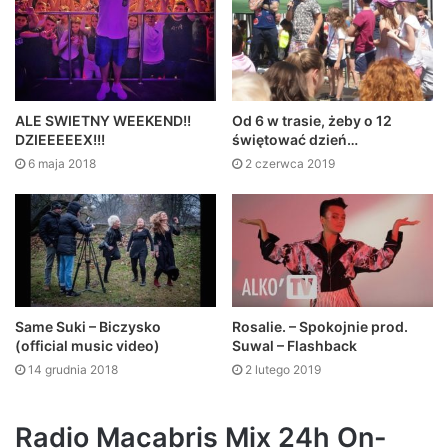
ALE SWIETNY WEEKEND!!
Od 6 w trasie, żeby o 12
DZIEEEEEX!!!
świętować dzień…
6 maja 2018
2 czerwca 2019
Same Suki – Biczysko
Rosalie. – Spokojnie prod.
(official music video)
Suwal – Flashback
14 grudnia 2018
2 lutego 2019
Radio Macabris Mix 24h On-