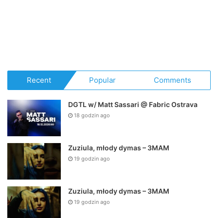
Recent
Popular
Comments
DGTL w/ Matt Sassari @ Fabric Ostrava
18 godzin ago
Zuziula, młody dymas – 3MAM
19 godzin ago
Zuziula, młody dymas – 3MAM
19 godzin ago