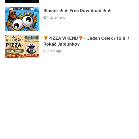
Blaster ★★ Free Download ★★
1 dzień ago
PIZZA VÍKEND
– Jeden Celek / 16.8. /
Rokáč Jablunkov
2 dni ago