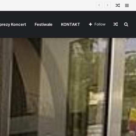
Random
Sid
Article
Random
Sea
prezy Koncert
Festiwale
KONTAKT
Follow
Article
for