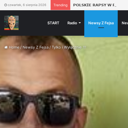
𝗣𝗢𝗟𝗦𝗞𝗜𝗘 𝗥𝗔𝗣𝗦𝗬 𝗪 𝗣𝗟𝗘𝗡𝗘
czwartek, 6 sierpnia 2026
Trending
START
Radio
Newsy Z Fejsa
Ne
Home
/
Newsy Z Fejsa
/
Tylko i Wyłącznie !!!