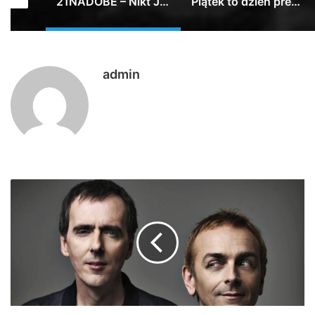
Kolejny rok z rzędu zapraszamy Was serde…
21NADOBE – Nikt Jak Człowiek
Piątek to dzień premier, ale my swoją ma…
admin