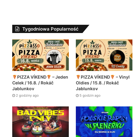
Tygodniowa Popularność
PIZZA VÍKEND
– Jeden
PIZZA VÍKEND
– Vinyl
Celek / 16.8. / Rokáč
Oldies / 15.8. / Rokáč
Jablunkov
Jablunkov
2 godziny ago
5 godzin ago