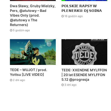
Dwa Sławy, Gruby Mielzky,
𝗣𝗢𝗟𝗦𝗞𝗜𝗘 𝗥𝗔𝗣𝗦𝗬 𝗪
Pers, @atutowy – Bad
𝗣𝗟𝗘𝗡𝗘𝗥𝗞𝗨: 𝗗𝗝 𝗦𝗢𝗜𝗡𝗔
Vibes Only (prod.
16 godzin ago
@atutowy x The
Returners)
5 godzin ago
TEDE – WUJOT / prod.
TEDE: XXENDNE MYLFFON
Yottsu [LIVE VIDEO]
| 20 lat ESENDE MYLFFON
5.12 @progresja
2 dni ago
3 dni ago