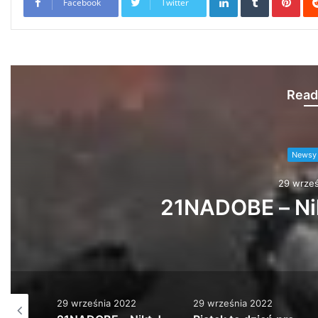
Facebook
Twitter
Read
Newsy 
29 wrześ
21NADOBE – Nik
29 września 2022
29 września 2022