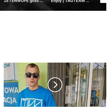
ZETENWUPE gość Kuba Knap – Wisełka prod. Wrotas
Enjoy | TAGTEAM #pbb2022wildcard