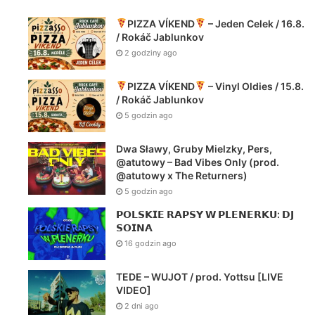
SPRAWDŹ ALBUM W STREAMIE: ZAMÓW WERSJ…
R.A.U. – Cotozakot feat. Aleksandra Kasprzyk – Klaser vol.2
PIZZA VÍKEND
– Jeden Celek / 16.8.
/ Rokáč Jablunkov
2 godziny ago
PIZZA VÍKEND
– Vinyl Oldies / 15.8.
/ Rokáč Jablunkov
5 godzin ago
Dwa Sławy, Gruby Mielzky, Pers,
@atutowy – Bad Vibes Only (prod.
@atutowy x The Returners)
5 godzin ago
𝗣𝗢𝗟𝗦𝗞𝗜𝗘 𝗥𝗔𝗣𝗦𝗬 𝗪 𝗣𝗟𝗘𝗡𝗘𝗥𝗞𝗨: 𝗗𝗝
𝗦𝗢𝗜𝗡𝗔
16 godzin ago
TEDE – WUJOT / prod. Yottsu [LIVE
VIDEO]
2 dni ago