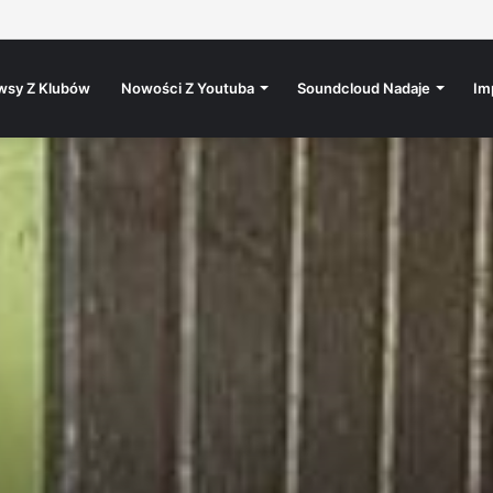
𝗞𝗨: 𝗗𝗝 𝗦𝗢𝗜𝗡𝗔
wsy Z Klubów
Nowości Z Youtuba
Soundcloud Nadaje
Im