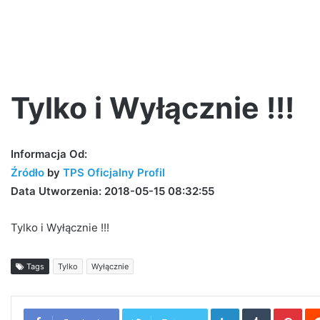
Tylko i Wyłącznie !!!
Jak
Informacja Od:
Pawbeats
Źródło
by
TPS Oficjalny Profil
wspomina
Data Utworzenia: 2018-05-15 08:32:55
początki
w
branży?
Tylko i Wyłącznie !!!
|
20
3 dni ago
Tags
Tylko
Wyłącznie
Jak Pawbeats wspomina początk
lat
su [LIVE VIDEO]
branży? | 20 lat Step Records
Step
Records
LinkedIn
Tumblr
Pint