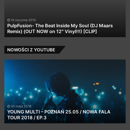
My
(F
Soul
Ed
(DJ
Maars
19 stycznia 2015
Remix)
PulpFusion- The Beat Inside My Soul (DJ Maars
(OUT
Remix) (OUT NOW on 12″ Vinyl!!!) [CLIP]
NOW
on
12″
NOWOŚCI Z YOUTUBE
Vinyl!!!)
[CLIP]
YOUNG
G
MULTI
–
–
Ni
POZNAŃ
(C
25.05
La
/
(f
NOWA
JN
FALA
pr
30 maja 2018
TOUR
Gr
YOUNG MULTI – POZNAŃ 25.05 / NOWA FALA
2018
TOUR 2018 / EP.3
/
EP.3