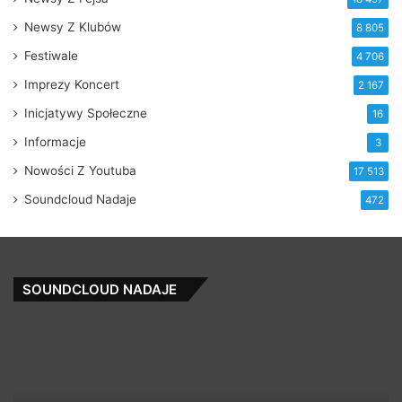
Newsy Z Klubów
8 805
Festiwale
4 706
Imprezy Koncert
2 167
Inicjatywy Społeczne
16
Informacje
3
Nowości Z Youtuba
17 513
Soundcloud Nadaje
472
SOUNDCLOUD NADAJE
PulpFusion-
Ro
The
Wi
Beat
Th
Inside
Fl