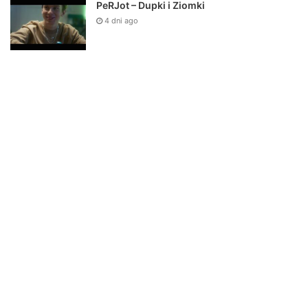
PeRJot – Dupki i Ziomki
4 dni ago