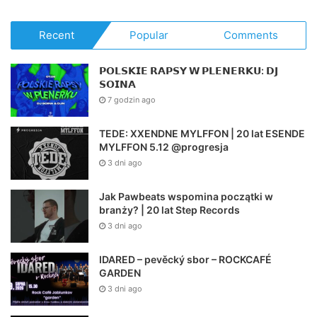
Recent
Popular
Comments
𝗣𝗢𝗟𝗦𝗞𝗜𝗘 𝗥𝗔𝗣𝗦𝗬 𝗪 𝗣𝗟𝗘𝗡𝗘𝗥𝗞𝗨: 𝗗𝗝
𝗦𝗢𝗜𝗡𝗔
7 godzin ago
TEDE: XXENDNE MYLFFON | 20 lat ESENDE
MYLFFON 5.12 @progresja
3 dni ago
Jak Pawbeats wspomina początki w
branży? | 20 lat Step Records
3 dni ago
IDARED – pevěcký sbor – ROCKCAFÉ
GARDEN
3 dni ago