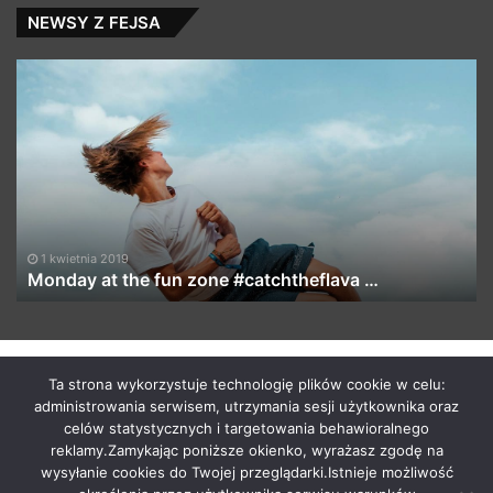
NEWSY Z FEJSA
Monday
F
at
M
the
4:
fun
Ka
zone
vs
#catchtheflava
J
…
(Z
1 kwietnia 2019
Monday at the fun zone #catchtheflava …
by macabrismix 2019
Ta strona wykorzystuje technologię plików cookie w celu:
administrowania serwisem, utrzymania sesji użytkownika oraz
Pranie Tapicerki /
Myjnia Samochodowa
/
Who is the killer
celów statystycznych i targetowania behawioralnego
/
Hosting Stron WWW Racibórz
/
Przewozy Międzynarodowe
/
reklamy.Zamykając poniższe okienko, wyrażasz zgodę na
Krawcowa Szwalnia
/
Meble Racibórz
wysyłanie cookies do Twojej przeglądarki.Istnieje możliwość
START
Radio
Newsy Z Fejsa
Newsy Z Klubów