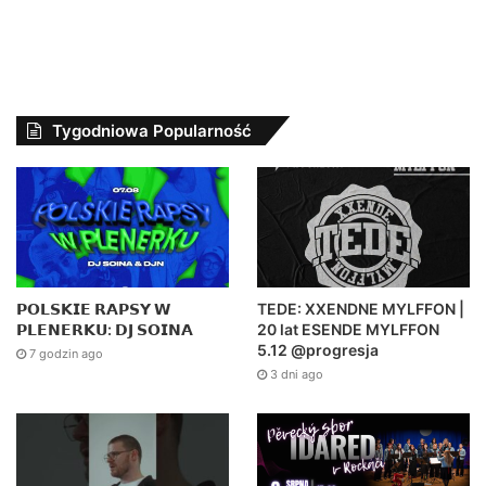
Tygodniowa Popularność
𝗣𝗢𝗟𝗦𝗞𝗜𝗘 𝗥𝗔𝗣𝗦𝗬 𝗪
TEDE: XXENDNE MYLFFON |
𝗣𝗟𝗘𝗡𝗘𝗥𝗞𝗨: 𝗗𝗝 𝗦𝗢𝗜𝗡𝗔
20 lat ESENDE MYLFFON
5.12 @progresja
7 godzin ago
3 dni ago