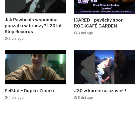
Jak Pawbeats wspomina
IDARED – pevěcký sbor –
początki w branży? | 20 lat
ROCKCAFÉ GARDEN
Step Records
3 dni ago
3 dni ago
PeRJot – Dupki i Ziomki
#30 w karcie na czasie!!!
4 dni ago
5 dni ago