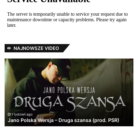
NAJNOWSZE VIDEO
Jano
Du
Polska
i
Wersja
zi
–
#r
Druga
#a
szansa
#h
(prod.
#f
PSR)
#r
#m
1 tydzień ago
Jano Polska Wersja – Druga szansa (prod. PSR)
#p
#a
#r