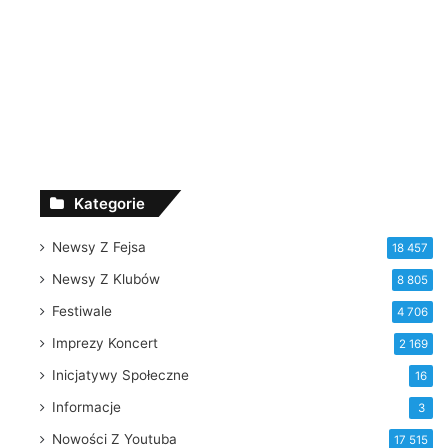
Kategorie
Newsy Z Fejsa
18 457
Newsy Z Klubów
8 805
Festiwale
4 706
Imprezy Koncert
2 169
Inicjatywy Społeczne
16
Informacje
3
Nowości Z Youtuba
17 515