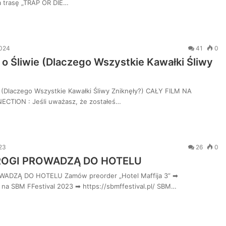
na trasę „TRAP OR DIE…
2024
41
0
o Śliwie (Dlaczego Wszystkie Kawałki Śliwy
 (Dlaczego Wszystkie Kawałki Śliwy Zniknęły?) CAŁY FILM NA
TION : Jeśli uważasz, że zostałeś…
23
26
0
ROGI PROWADZĄ DO HOTELU
ADZĄ DO HOTELU Zamów preorder „Hotel Maffija 3” ➡
y na SBM FFestival 2023 ➡ https://sbmffestival.pl/ SBM…