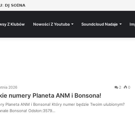
: 𝗗𝗝 𝗦𝗢𝗜𝗡𝗔
wsy Z Klubów
Nowości Z Youtuba
Soundcloud Nadaje
Im
etnia 2026
2
0
kie numery Planeta ANM i Bonsona!
ery Planeta ANM i Bonsona! Który numer będzie Twoim ulubionym?
kanale Bonsona! Odsłon:3579…