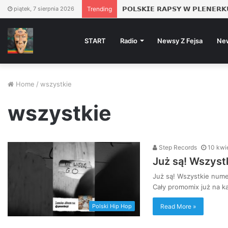
𝗣𝗢𝗟𝗦𝗞𝗜𝗘 𝗥𝗔𝗣𝗦𝗬 𝗪 𝗣𝗟𝗘𝗡𝗘𝗥𝗞
piątek, 7 sierpnia 2026
Trending
START
Radio
Newsy Z Fejsa
Ne
Home
/
wszystkie
wszystkie
Step Records
10 kwi
Już są! Wszyst
Już są! Wszystkie num
Cały promomix już na 
Read More »
Polski Hip Hop