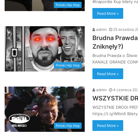
#trapordie Kup bilety 
Polski Hip Hop
Read More »
admin
25 września 
Brudna Prawda 
Zniknęły?)
Brudna Prawda o Śliwie
KANALE GRANDE CONNEC
Polski Hip Hop
Read More »
admin
4 czerwca 20
WSZYSTKIE D
WSZYSTKIE DROGI PROW
https://t.ly/WKm5 Bilet
Read More »
Polski Hip Hop