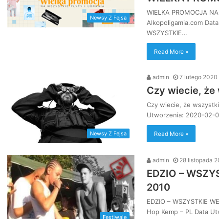
WIELKA PROMOCJA NA W
Newsy Z Fejsa
Alkopoligamia.com Dat
WSZYSTKIE…
Read More »
admin
7 lutego 2020
Czy wiecie, że
Czy wiecie, że wszystki
Utworzenia: 2020-02-07
Read More »
Newsy Z Fejsa
admin
28 listopada 
EDZIO – WSZY
2010
EDZIO – WSZYSTKIE WEJ
Hop Kemp – PL Data Ut
Festiwale