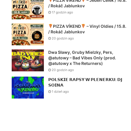
PIZZA VÍKEND
– Jeden Celek / 16.8.
/ Rokáč Jablunkov
17 godzin ago
PIZZA VÍKEND
– Vinyl Oldies / 15.8.
/ Rokáč Jablunkov
20 godzin ago
Dwa Sławy, Gruby Mielzky, Pers,
@atutowy – Bad Vibes Only (prod.
@atutowy x The Returners)
20 godzin ago
𝗣𝗢𝗟𝗦𝗞𝗜𝗘 𝗥𝗔𝗣𝗦𝗬 𝗪 𝗣𝗟𝗘𝗡𝗘𝗥𝗞𝗨: 𝗗𝗝
𝗦𝗢𝗜𝗡𝗔
1 dzień ago