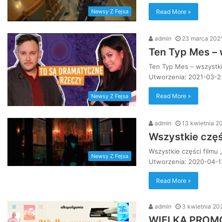
Read More »
Newsy Z Fejsa
admin
23 marca 202
Ten Typ Mes – 
Ten Typ Mes – wszystki
Utworzenia: 2021-03-2
Read More »
Newsy Z Fejsa
admin
13 kwietnia 2
Wszystkie częś
Wszystkie części filmu 
Newsy Z Fejsa
Utworzenia: 2020-04-13
Read More »
admin
3 kwietnia 20
WIELKA PROM