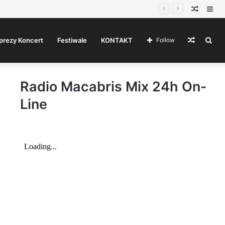
Random
Sid
Article
Random
Sea
prezy Koncert
Festiwale
KONTAKT
Follow
Radio Macabris Mix 24h On-
Article
for
Line