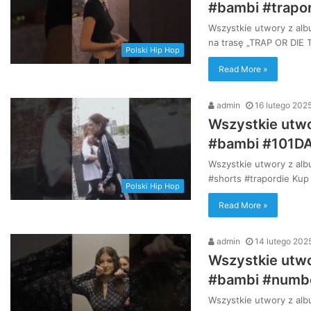
#bambi #trapor
Wszystkie utwory z alb
na trasę „TRAP OR DIE
Polski Hip Hop
Read More »
admin
16 lutego 202
Wszystkie utwo
#bambi #101D
Wszystkie utwory z a
#shorts #trapordie Kup
Polski Hip Hop
Read More »
admin
14 lutego 202
Wszystkie utwo
#bambi #numbe
Wszystkie utwory z al