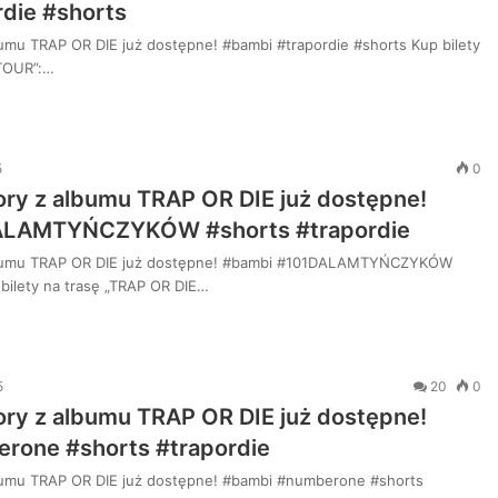
die #shorts
umu TRAP OR DIE już dostępne! #bambi #trapordie #shorts Kup bilety
 TOUR”:…
5
0
ry z albumu TRAP OR DIE już dostępne!
ALAMTYŃCZYKÓW #shorts #trapordie
lbumu TRAP OR DIE już dostępne! #bambi #101DALAMTYŃCZYKÓW
 bilety na trasę „TRAP OR DIE…
5
20
0
ry z albumu TRAP OR DIE już dostępne!
rone #shorts #trapordie
bumu TRAP OR DIE już dostępne! #bambi #numberone #shorts