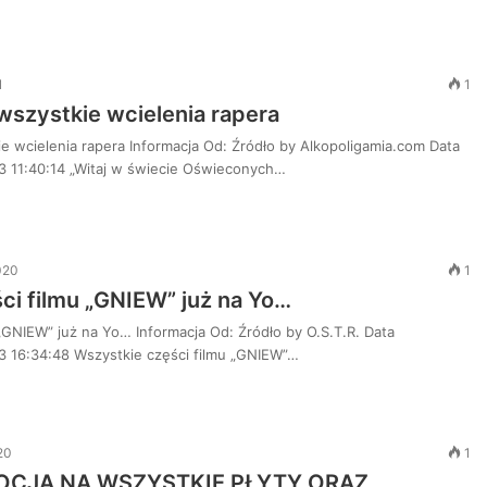
1
1
wszystkie wcielenia rapera
e wcielenia rapera Informacja Od: Źródło by Alkopoligamia.com Data
3 11:40:14 „Witaj w świecie Oświeconych…
020
1
ci filmu „GNIEW” już na Yo…
„GNIEW” już na Yo… Informacja Od: Źródło by O.S.T.R. Data
 16:34:48 Wszystkie części filmu „GNIEW”…
20
1
OCJA NA WSZYSTKIE PŁYTY ORAZ …