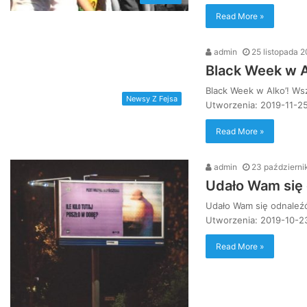
Read More »
admin
25 listopada 
Black Week w A
Black Week w Alko’! Wsz
Newsy Z Fejsa
Utworzenia: 2019-11-2
Read More »
admin
23 październi
Udało Wam się 
Udało Wam się odnaleźć
Utworzenia: 2019-10-2
Read More »