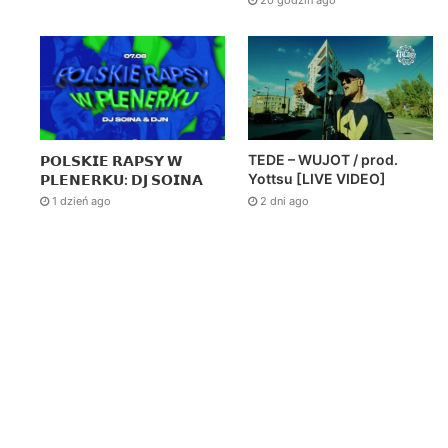
20 godzin ago
TEDE – WUJOT / prod.
𝗣𝗢𝗟𝗦𝗞𝗜𝗘 𝗥𝗔𝗣𝗦𝗬 𝗪
Yottsu [LIVE VIDEO]
𝗣𝗟𝗘𝗡𝗘𝗥𝗞𝗨: 𝗗𝗝 𝗦𝗢𝗜𝗡𝗔
2 dni ago
1 dzień ago