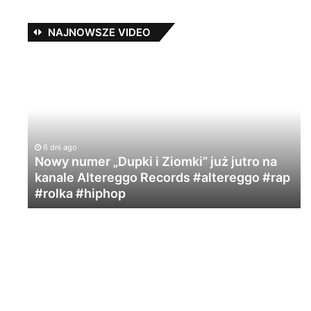
NAJNOWSZE VIDEO
Jano
PW
w
Step
Records!
pki i Ziomki” już jutro na
ggo Records #altereggo #rap
7 dni ago
p
Jano PW w Step Rec