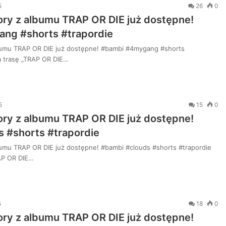
5
26
0
ry z albumu TRAP OR DIE już dostępne!
ng #shorts #trapordie
Nowy
bumu TRAP OR DIE już dostępne! #bambi #4mygang #shorts
numer
na trasę „TRAP OR DIE…
„Dupki
i
Ziomki”
już
5
15
0
6 dni ago
jutro
Nowy numer „Du
ry z albumu TRAP OR DIE już dostępne!
na
kanale Altere
kanale
 #shorts #trapordie
rcie na czasie!!!
#rolka #hipho
Altereggo
umu TRAP OR DIE już dostępne! #bambi #clouds #shorts #trapordie
Records
RAP OR DIE…
#altereggo
#rap
#rolka
#hiphop
5
18
0
ry z albumu TRAP OR DIE już dostępne!