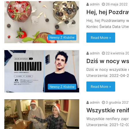
admin
26 maja 2022
Hej, hej Pozd
Hej, hej Pozdrawiamy w
Koniec Świata Data Utw
Read More »
Newsy Z Klubów
admin
22 kwietnia 2
Dziś w nocy ws
Dziś w nocy wszystkie 
Utworzenia: 2022-04-2
Read More »
Newsy Z Klubów
admin
3 grudnia 202
Wszystkie renif
Wszystkie renifery zapr
Utworzenia: 2021-12-03