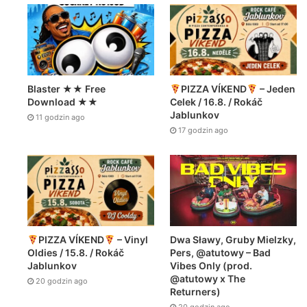
Blaster ★★ Free
PIZZA VÍKEND
– Jeden
Download ★★
Celek / 16.8. / Rokáč
Jablunkov
11 godzin ago
17 godzin ago
Dwa Sławy, Gruby Mielzky,
PIZZA VÍKEND
– Vinyl
Pers, @atutowy – Bad
Oldies / 15.8. / Rokáč
Vibes Only (prod.
Jablunkov
@atutowy x The
20 godzin ago
Returners)